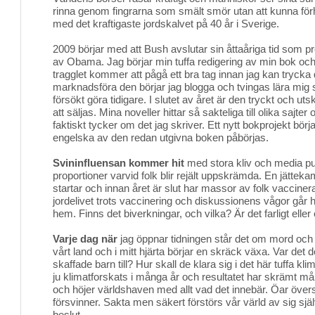
rinna genom fingrarna som smält smör utan att kunna förh
med det kraftigaste jordskalvet på 40 år i Sverige.
2009 börjar med att Bush avslutar sin åttaåriga tid som p
av Obama. Jag börjar min tuffa redigering av min bok och i
tragglet kommer att pågå ett bra tag innan jag kan trycka 
marknadsföra den börjar jag blogga och tvingas lära mig s
försökt göra tidigare. I slutet av året är den tryckt och uts
att säljas. Mina noveller hittar så sakteliga till olika sajter 
faktiskt tycker om det jag skriver. Ett nytt bokprojekt börja
engelska av den redan utgivna boken påbörjas.
Svininfluensan kommer hit
med stora kliv och media puffa
proportioner varvid folk blir rejält uppskrämda. En jätte
startar och innan året är slut har massor av folk vacciner
jordelivet trots vaccinering och diskussionens vågor går 
hem. Finns det biverkningar, och vilka? Är det farligt eller 
Varje dag när
jag öppnar tidningen står det om mord och a
vårt land och i mitt hjärta börjar en skräck växa. Var det 
skaffade barn till? Hur skall de klara sig i det här tuffa kli
ju klimatforskats i många år och resultatet har skrämt m
och höjer världshaven med allt vad det innebär. Öar öv
försvinner. Sakta men säkert förstörs vår värld av sig sjä
beslut.