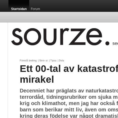
Startsidan
Forum
Föreslå ändring
| 
Skriv ut
| 
Tipsa
| 
Dela
Ett 00-tal av katastro
mirakel
Decenniet har präglats av naturkatastr
terrordåd, tidningsrubriker om sjuka m
krig och klimathot, men jag har också f
barn som berikar mitt liv, även om om
kring deras födelse var något dramatis