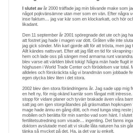
I slutet av
år 2000 träffade jag min blivande make som jag
något pojkvänsämne utan mer som en vän. Efter några ve
inse faktum… jag var kär som en klockarkatt, och hör 
likadant.
Den 11 september år 2001 spöregnade det ute och jag ha
att fostret jag hade i magen var dött. Gråten ville inte s
jag gick sönder. Min karl gjorde allt för att trösta, men jag 
Allt kändes nattsvart. Efter att jag fått en tid för skrapnin
hem och lade oss på sängen med armarna runt varandra. 
blev varse att världen blivit tokig! Några män hade flugit i
höghusen i World Trade Center och förödelsen var total. 
alldeles och förskräckta såg vi brandmän som jobbade febri
egen olycka blev liten i det stora.
2002 blev den stora förändringens år. Jag sade upp mig fr
en helt ny, för mig okänd karriär som fångat mitt intresse
stopp för vidare planer och tyvärr brakade även våra barn
satt jag om igen storgråtandes på gräsmattan hopkrupen til
mage hade ännu en gång dött, och med tunga steg reste ja
mobilen och berätta för min sambo vad som hänt. I slutet
fertilitetsutredning som visade… ingenting. Det fanns ing
doktorn avslutade med att vi skulle låta naturen ha sin gån
tänka så mycket på det. Ha, ja det var ju enkelt.