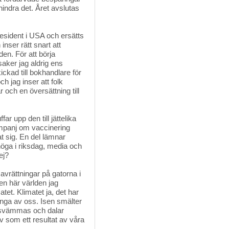
indra det. Året avslutas
resident i USA och ersätts
nser rätt snart att
den. För att börja
aker jag aldrig ens
kickad till bokhandlare för
och jag inser att folk
r och en översättning till
r upp den till jättelika 
kampanj om vaccinering
at sig. En del lämnar
höga i riksdag, media och
ej?
vrättningar på gatorna i 
den här världen jag
matet. Klimatet ja, det har
ånga av oss. Isen smälter
ersvämmas och dalar
lv som ett resultat av våra