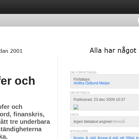
OM FÖRFATTAREN
fer och
Författare:
Anitha Östlund Meijer
OM ARTIKELN
Publicerad: 23 dec 2009 10:37
ofer och
ord, finanskris,
FAKTA
ått tre underbara
Ingen faktatext angiven
föreslå
ständigheterna
NYCKELORD
ka.
Kropp
,
&
,
själ
,
Kropp & själ
,
ett
,
00tal
,
k