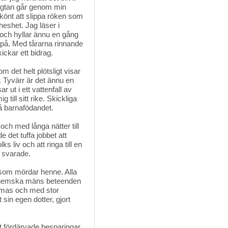
längtan går genom min
skönt att slippa röken som
 heshet. Jag läser i
 och hyllar ännu en gång
at på. Med tårarna rinnande
ickar ett bidrag.
 det helt plötsligt visar
. Tyvärr är det ännu en
 ut i ett vattenfall av
till sitt rike. Skickliga
på barnafödandet.
och med långa nätter till
 det tuffa jobbet att
s liv och att ringa till en
e svarade.
som mördar henne. Alla 
h hemska mäns beteenden
ammas och med stor
sin egen dotter, gjort
rt fördärvade besparingar