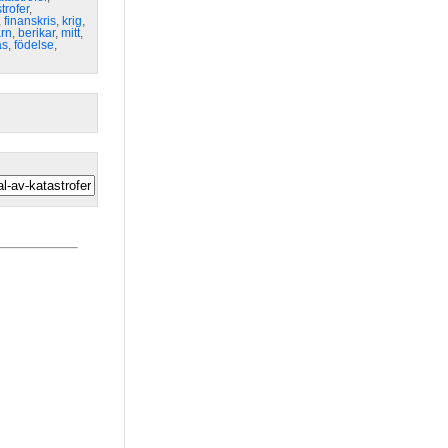
trofer
,
,
finanskris
,
krig
,
rn
,
berikar
,
mitt
,
as
,
födelse
,