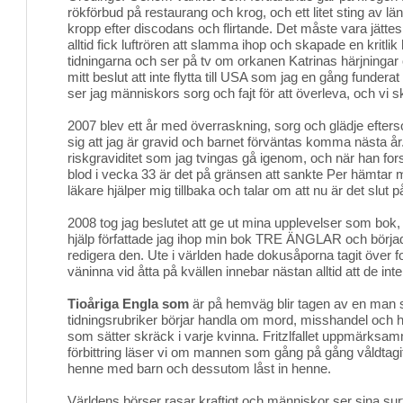
rökförbud på restaurang och krog, och ett litet sting av 
kropp efter discodans och flirtande. Det måste vara jätte
alltid fick luftrören att slamma ihop och skapade en kritlik
tidningarna och ser på tv om orkanen Katrinas härjningar
mitt beslut att inte flytta till USA som jag en gång funder
ser jag människors sorg och fajt för att överleva, och vi sk
2007 blev ett år med överraskning, sorg och glädje eftersom
sig att jag är gravid och barnet förväntas komma nästa år
riskgraviditet som jag tvingas gå igenom, och när han forsar
blod i vecka 33 är det på gränsen att sankte Per hämtar mig 
läkare hjälper mig tillbaka och talar om att nu är det slut 
2008 tog jag beslutet att ge ut mina upplevelser som bok, 
hjälp författade jag ihop min bok TRE ÄNGLAR och började
redigera den. Ute i världen hade dokusåporna tagit över folk
väninna vid åtta på kvällen innebar nästan alltid att de int
Tioåriga Engla som
är på hemväg blir tagen av en man 
tidningsrubriker börjar handla om mord, misshandel oc
som sätter skräck i varje kvinna. Fritzlfallet uppmärks
förbittring läser vi om mannen som gång på gång våldtagit 
henne med barn och dessutom låst in henne.
Världens börser rasar kraftigt och människor ser sina su