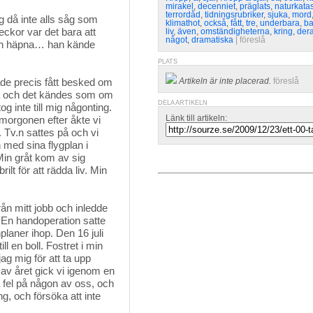
mirakel
,
decenniet
,
präglats
,
naturkatas
terrordåd
,
tidningsrubriker
,
sjuka
,
mord
 då inte alls såg som 
klimathot
,
också
,
fått
,
tre
,
underbara
,
ba
ckor var det bara att
liv
,
även
,
omständigheterna
,
kring
,
der
något
,
dramatiska
| 
föreslå
och häpna… han kände
PLATS
de precis fått besked om
Artikeln är inte placerad.
föreslå
luta och det kändes som om
DELA ARTIKELN
tog inte till mig någonting.
Länk till artikeln:
g morgonen efter åkte vi
Tv.n sattes på och vi
n med sina flygplan i
Min gråt kom av sig
lt för att rädda liv. Min
ån mitt jobb och inledde
. En handoperation satte
planer ihop. Den 16 juli
l en boll. Fostret i min
g mig för att ta upp
 av året gick vi igenom en
a fel på någon av oss, och
g, och försöka att inte