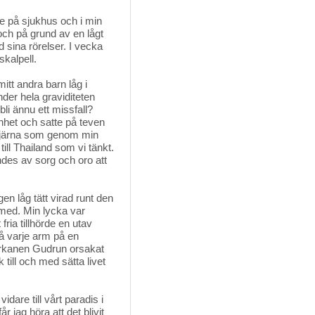
ade på sjukhus och i min
ch på grund av en lågt
sina rörelser. I vecka
skalpell.
mitt andra barn låg i
der hela graviditeten
bli ännu ett missfall?
genhet och satte på teven
 stjärna som genom min
till Thailand som vi tänkt.
ndes av sorg och oro att
en låg tätt virad runt den
k med. Min lycka var
fria tillhörde en utav
på varje arm på en
orkanen Gudrun orsakat
till och med sätta livet
idare till vårt paradis i
jag höra att det blivit