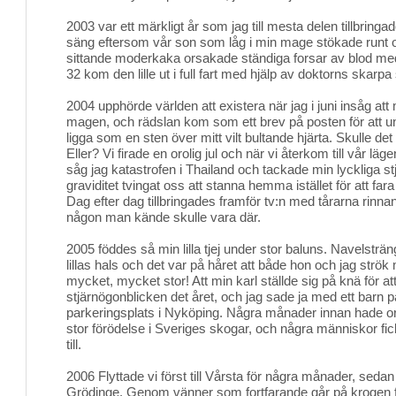
2003 var ett märkligt år som jag till mesta delen tillbring
säng eftersom vår son som låg i min mage stökade runt o
sittande moderkaka orsakade ständiga forsar av blod med 
32 kom den lille ut i full fart med hjälp av doktorns skarpa 
2004 upphörde världen att existera när jag i juni insåg att 
magen, och rädslan kom som ett brev på posten för att un
ligga som en sten över mitt vilt bultande hjärta. Skulle det 
Eller? Vi firade en orolig jul och när vi återkom till vår lä
såg jag katastrofen i Thailand och tackade min lyckliga
graviditet tvingat oss att stanna hemma istället för att fara 
Dag efter dag tillbringades framför tv:n med tårarna rinna
någon man kände skulle vara där.
2005 föddes så min lilla tjej under stor baluns. Navelsträng
lillas hals och det var på håret att både hon och jag strö
mycket, mycket stor! Att min karl ställde sig på knä för att 
stjärnögonblicken det året, och jag sade ja med ett barn 
parkeringsplats i Nyköping. Några månader innan hade 
stor förödelse i Sveriges skogar, och några människor fick 
till.
2006 Flyttade vi först till Vårsta för några månader, sedan v
Grödinge. Genom vänner som fortfarande går på krogen får 