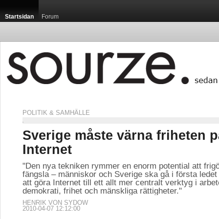
Startsidan
Forum
POLITIK & SAMHÄLLE
Sverige måste värna friheten p
Internet
"Den nya tekniken rymmer en enorm potential att frigö
fängsla – människor och Sverige ska gå i första ledet
att göra Internet till ett allt mer centralt verktyg i arbet
demokrati, frihet och mänskliga rättigheter."
HENRIK VON SYDOW
2010-04-07 12:12:00