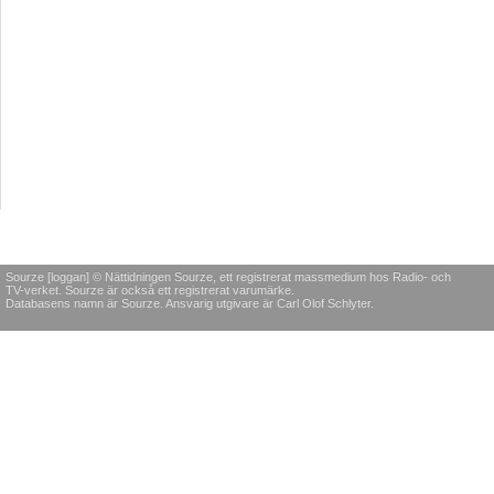
Sourze [loggan] © Nättidningen Sourze, ett registrerat massmedium hos Radio- och
TV-verket. Sourze är också ett registrerat varumärke.
Databasens namn är Sourze. Ansvarig utgivare är Carl Olof Schlyter.