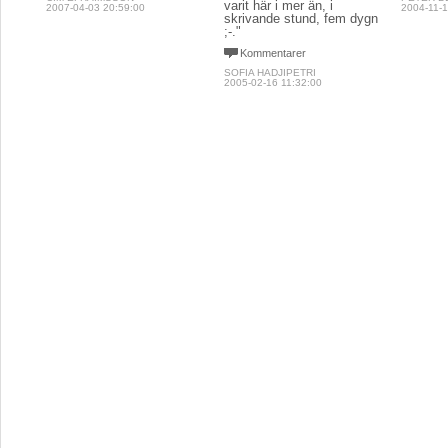
varit här i mer än, i
2007-04-03 20:59:00
2004-11-1
skrivande stund, fem dygn
;-."
Kommentarer
SOFIA HADJIPETRI
2005-02-16 11:32:00