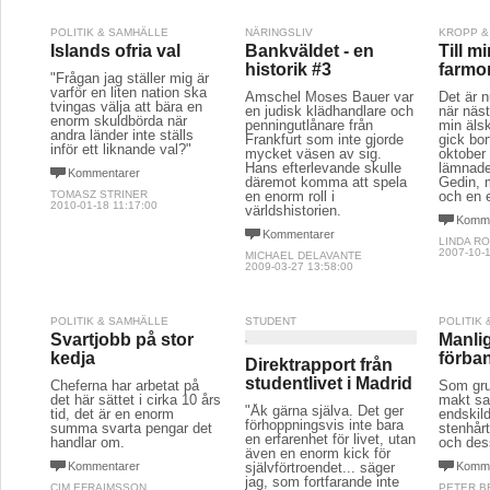
POLITIK & SAMHÄLLE
NÄRINGSLIV
KROPP &
Islands ofria val
Bankväldet - en
Till m
historik #3
farmo
"Frågan jag ställer mig är
varför en liten nation ska
Amschel Moses Bauer var
Det är 
tvingas välja att bära en
en judisk klädhandlare och
när näs
enorm skuldbörda när
penningutlånare från
min äls
andra länder inte ställs
Frankfurt som inte gjorde
gick bor
inför ett liknande val?"
mycket väsen av sig.
oktober 
Hans efterlevande skulle
lämnade
Kommentarer
däremot komma att spela
Gedin, 
TOMASZ STRINER
en enorm roll i
och en 
2010-01-18 11:17:00
världshistorien.
Komme
Kommentarer
LINDA R
2007-10-1
MICHAEL DELAVANTE
2009-03-27 13:58:00
POLITIK & SAMHÄLLE
STUDENT
POLITIK
Svartjobb på stor
Manli
kedja
förba
Direktrapport från
studentlivet i Madrid
Cheferna har arbetat på
Som gru
det här sättet i cirka 10 års
makt sa
"Åk gärna själva. Det ger
tid, det är en enorm
endskild
förhoppningsvis inte bara
summa svarta pengar det
stenhår
en erfarenhet för livet, utan
handlar om.
och des
även en enorm kick för
Kommentarer
självförtroendet... säger
Komme
jag, som fortfarande inte
CIM EFRAIMSSON
PETER 