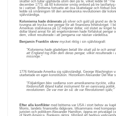
skatter och tullar upphävda utom den på te, vilket ledde till “Th
december 1773, då 60 kolonister smög ombord på tre lastfartyg 
te i vattnet. Britterna fortsatte att ösa skattelagar och förbud öv
ledde så småningom till den amerikanska revolutionen där koloni
självständiga.
Kolonierna hade dränerats
på silver och guld på grund av de br
tvungna att trycka mer pengar för att finansiera frihetskriget. I b
Amerikas statskassa på 12 miljoner dollar, vid slutet av kriget had
dollar bland annat för att engelsmännen hade förfalskat pengar
dem, vilket resulterade i att pengarna var nästan värdelösa.
Benjamin Franklin skrev
mycket riktig i sin självbiografi:
"Kolonierna hade gladeligen betalt lite skatt på te och annat
att England tog ifrån dem deras pengar, vilket resulterade i
missnöje."
1776 förklarade Amerika sig självständigt, George Washington va
utarbetade en egen konstitution. Historikern Alexander Del Mar s
"Följaktligen blev sedlarna som amerikanerna tryckte, vilka 
fördomsfullt ibland kallat instrument för en oansvarig politik
revolutionen. De var mer än så: de var Revolutionen själv,"
Efter alla konflikter
med britterna var USA i stort behov av kapit
Morris, landets finansiella rådgivare, tillsammans med kompanj
juristen och politikern Alexander Hamilton, öppna en privatägd 
of North America. Bankens oktroj, tillstånd att bedriva verksamhe