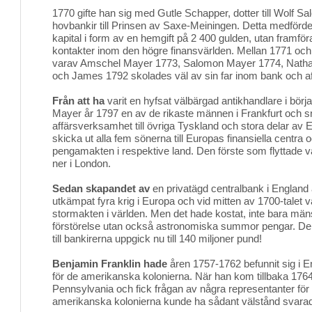
1770 gifte han sig med Gutle Schapper, dotter till Wolf 
hovbankir till Prinsen av Saxe-Meiningen. Detta medförde 
kapital i form av en hemgift på 2 400 gulden, utan framföral
kontakter inom den högre finansvärlden. Mellan 1771 och 
varav Amschel Mayer 1773, Salomon Mayer 1774, Natha
och James 1792 skolades väl av sin far inom bank och af
Från att ha
varit en hyfsat välbärgad antikhandlare i börja
Mayer år 1797 en av de rikaste männen i Frankfurt och s
affärsverksamhet till övriga Tyskland och stora delar av 
skicka ut alla fem sönerna till Europas finansiella centra 
pengamakten i respektive land. Den förste som flyttade 
ner i London.
Sedan skapandet av
en privatägd centralbank i England å
utkämpat fyra krig i Europa och vid mitten av 1700-talet
stormakten i världen. Men det hade kostat, inte bara mäns
förstörelse utan också astronomiska summor pengar. Den 
till bankirerna uppgick nu till 140 miljoner pund!
Benjamin Franklin hade
åren 1757-1762 befunnit sig i E
för de amerikanska kolonierna. När han kom tillbaka 1764 
Pennsylvania och fick frågan av några representanter för
amerikanska kolonierna kunde ha sådant välstånd svara