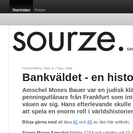
Startsidan
Forum
Föreslå ändring
| 
Skriv ut
| 
Tipsa
| 
Dela
Bankväldet - en histo
Amschel Moses Bauer var en judisk kl
penningutlånare från Frankfurt som in
väsen av sig. Hans efterlevande skul
att spela en enorm roll i världshistorie
Börja gärna med
att läsa 
#1
och 
#2
av den här artikeln. 
Sonen Mayer Amschel
föddes 1744 och sändes vid 10 års 