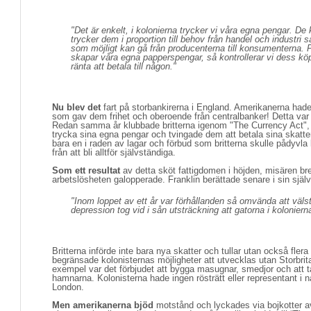
"Det är enkelt, i kolonierna trycker vi våra egna pengar. De 
trycker dem i proportion till behov från handel och industri 
som möjligt kan gå från producenterna till konsumenterna. P
skapar våra egna papperspengar, så kontrollerar vi dess köp
ränta att betala till någon."
Nu blev det
fart på storbankirerna i England. Amerikanerna hade 
som gav dem frihet och oberoende från centralbanker! Detta var
Redan samma år klubbade britterna igenom "The Currency Act", v
trycka sina egna pengar och tvingade dem att betala sina skatter 
bara en i raden av lagar och förbud som britterna skulle pådyvla 
från att bli alltför självständiga.
Som ett resultat
av detta sköt fattigdomen i höjden, misären bre
arbetslösheten galopperade. Franklin berättade senare i sin själv
"Inom loppet av ett år var förhållanden så omvända att väls
depression tog vid i sån utsträckning att gatorna i koloniern
Britterna införde inte bara nya skatter och tullar utan också fler
begränsade kolonisternas möjligheter att utvecklas utan Storbrita
exempel var det förbjudet att bygga masugnar, smedjor och att t
hamnarna. Kolonisterna hade ingen rösträtt eller representant i 
London.
Men amerikanerna bjöd
motstånd och lyckades via bojkotter av b