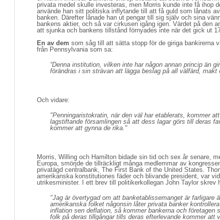
privata medel skulle investeras, men Morris kunde inte få ihop 
använde han sitt politiska inflytande till att få guld som lånats 
banken. Därefter lånade han ut pengar till sig själv och sina vänne
bankens aktier, och så var cirkusen igång igen. Värdet på den a
att sjunka och bankens tillstånd förnyades inte när det gick ut 1
En av dem
som såg till att sätta stopp för de giriga bankirerna va
från Pennsylvania som sa:
“Denna institution, vilken inte har någon annan princip än gi
förändras i sin strävan att lägga beslag på all välfärd, makt 
Och vidare:
"Penningaristokratin, när den väl har etablerats, kommer at
lagstiftande församlingen så att dess lagar görs till deras fa
kommer att gynna de rika."
Morris, Willing och Hamilton bidade sin tid och sex år senare, m
Europa, smörjde de tillräckligt många medlemmar av kongressen 
privatägd centralbank, The First Bank of the United States. Tho
amerikanska konstitutiones fäder och blivande president, var vid
utrikesminister. I ett brev till politikerkollegan John Taylor skrev 
"Jag är övertygad om att banketablissemanget är farligare
amerikanska folket någonsin låter privata banker kontroller
inflation sen deflation, så kommer bankerna och företagen 
folk på deras tillgångar tills deras efterlevande kommer at