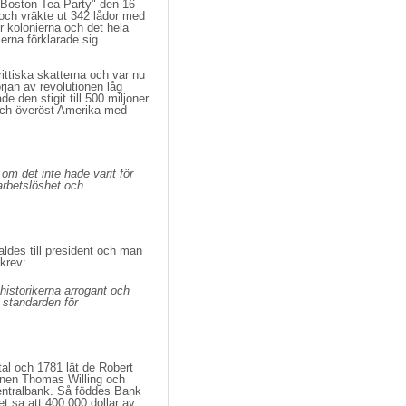
e Boston Tea Party" den 16
och vräkte ut 342 lådor med
er kolonierna och det hela
erna förklarade sig
ittiska skatterna och var nu 
örjan av revolutionen låg
e den stigit till 500 miljoner
 och överöst Amerika med
 om det inte hade varit för
 arbetslöshet och
ldes till president och man
krev:
historikerna arrogant och
, standarden för
al och 1781 lät de Robert 
onen Thomas Willing och
centralbank. Så föddes Bank
t sa att 400 000 dollar av