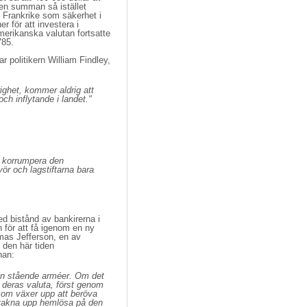
den summan så istället
av Frankrike som säkerhet i
r för att investera i
merikanska valutan fortsatte
785.
r politikern William Findley, 
righet, kommer aldrig att
och inflytande i landet."
t korrumpera den
vör och lagstiftarna bara
ed bistånd av bankirerna i
för att få igenom en ny
mas Jefferson, en av
 den här tiden
han:
 än stående arméer. Om det
a deras valuta, först genom
som växer upp att beröva
t vakna upp hemlösa på den