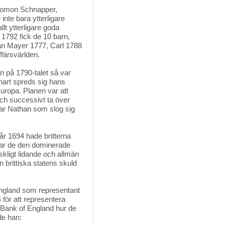
Salomon Schnapper,
inte bara ytterligare
lt ytterligare goda
1792 fick de 10 barn,
n Mayer 1777, Carl 1788
färsvärlden.
n på 1790-talet så var 
nart spreds sig hans
Europa. Planen var att
och successivt ta över
var Nathan som slog sig
r 1694 hade britterna 
 var de den dominerade
kligt lidande och allmän
brittiska statens skuld
ngland som representant 
för att representera
 Bank of England hur de
de han: