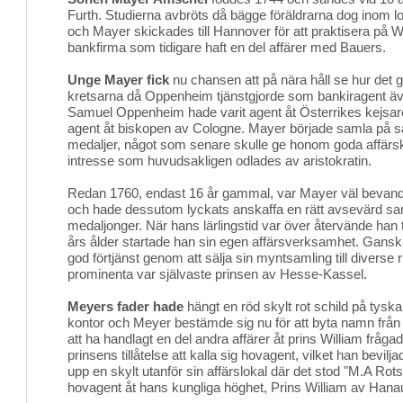
Furth. Studierna avbröts då bägge föräldrarna dog inom l
och Mayer skickades till Hannover för att praktisera på
bankfirma som tidigare haft en del affärer med Bauers.
Unge Mayer fick
nu chansen att på nära håll se hur det gick
kretsarna då Oppenheim tjänstgjorde som bankiragent äve
Samuel Oppenheim hade varit agent åt Österrikes kejsare
agent åt biskopen av Cologne. Mayer började samla på s
medaljer, något som senare skulle ge honom goda affärsko
intresse som huvudsakligen odlades av aristokratin.
Redan 1760, endast 16 år gammal, var Mayer väl bevand
och hade dessutom lyckats anskaffa en rätt avsevärd sa
medaljonger. När hans lärlingstid var över återvände han ti
års ålder startade han sin egen affärsverksamhet. Gansk
god förtjänst genom att sälja sin myntsamling till divers
prominenta var självaste prinsen av Hesse-Kassel.
Meyers fader hade
hängt en röd skylt rot schild på tyska o
kontor och Meyer bestämde sig nu för att byta namn från B
att ha handlagt en del andra affärer åt prins William fråg
prinsens tillåtelse att kalla sig hovagent, vilket han bevil
upp en skylt utanför sin affärslokal där det stod "M.A Rots
hovagent åt hans kungliga höghet, Prins William av Hana