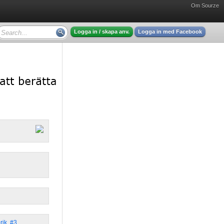
Om Sourze
Logga in / skapa anv.
Logga in med Facebook
rik
,
#3
,