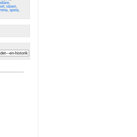
dlare
,
ket
,
väsen
,
omma
,
spela
,