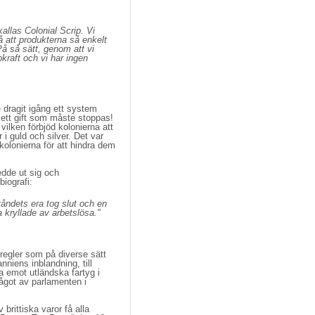
kallas Colonial Scrip. Vi
så att produkterna så enkelt
å så sätt, genom att vi
kraft och vi har ingen
dragit igång ett system 
 ett gift som måste stoppas!
ilken förbjöd kolonierna att
i guld och silver. Det var
kolonierna för att hindra dem
dde ut sig och 
biografi:
tåndets era tog slut och en
a kryllade av arbetslösa."
a regler som på diverse sätt
nniens inblandning, till
a emot utländska fartyg i
något av parlamenten i
rittiska varor få alla 