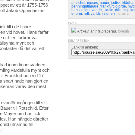
amschel
,
moses
,
bauer
,
judisk
,
klädhan
oppet av ett år 1755-1756
penningutlånare
,
frankfurt
,
gjorde
,
myc
 Wolf Jakob Oppenheims
hans
,
efterlevande
,
skulle
,
däremot
,
k
enorm
,
roll
,
världshistorien
| 
föreslå
PLATS
 till i de finare 
Artikeln är inte placerad.
föreslå
n vid hovet. Hans farfar
 och en farbror var
DELA ARTIKELN
ällsynta mynt och
Länk till artikeln:
ntakter då det var ett
rad inom finansvärlden
mling värdefulla mynt och
ll Frankfurt och vid 17
a snart hade han gjort en
e rikemän varav den mest
vanför ingången till sitt 
auer till Rotschild. Efter
ade Mayer om han fick
jades. Han hängde därefter
child utnämnd till
u."