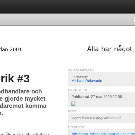
OM FÖRFATTAREN
rik #3
Författare:
Michael Delavante
ädhandlare och
OM ARTIKELN
Publicerad: 27 mar 2009 12:58
te gjorde mycket
le däremot komma
n.
FAKTA
Ingen faktatext angiven
föreslå
NYCKELORD
ålder till rabbinskolan i 
Näringsliv
,
Näringsliv
,
bankväldet
,
histo