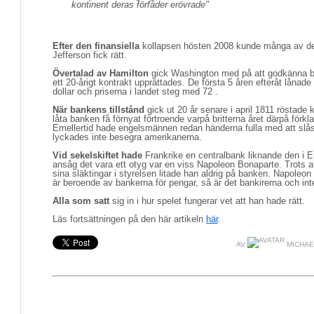
kontinent deras förfäder erövrade"
Efter den finansiella
kollapsen hösten 2008 kunde många av de e
Jefferson fick rätt.
Övertalad av Hamilton
gick Washington med på att godkänna ba
ett 20-årigt kontrakt upprättades. De första 5 åren efteråt lånade
dollar och priserna i landet steg med 72 .
När bankens tillstånd
gick ut 20 år senare i april 1811 röstade 
låta banken få förnyat förtroende varpå britterna året därpå förk
Emellertid hade engelsmännen redan händerna fulla med att sl
lyckades inte besegra amerikanerna.
Vid sekelskiftet hade
Frankrike en centralbank liknande den i 
ansåg det vara ett otyg var en viss Napoleon Bonaparte. Trots att
sina släktingar i styrelsen litade han aldrig på banken. Napoleo
är beroende av bankerna för pengar, så är det bankirerna och int
Alla som satt
sig in i hur spelet fungerar vet att han hade rätt.
Läs fortsättningen på den här artikeln
här
.
AV
MICHAE