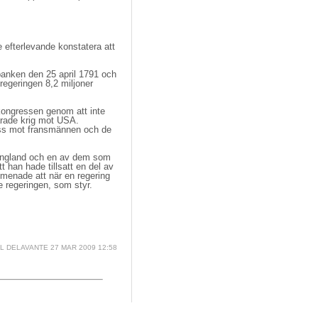
fterlevande konstatera att 
nken den 25 april 1791 och 
 regeringen 8,2 miljoner
kongressen genom att inte 
larade krig mot USA.
åss mot fransmännen och de
England och en av dem som 
 han hade tillsatt en del av
n menade att när en regering
e regeringen, som styr.
L DELAVANTE
27 MAR 2009 12:58