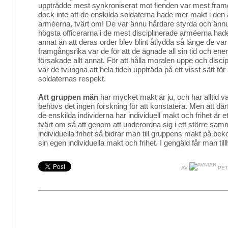
uppträdde mest synkroniserat mot fienden var mest fram
dock inte att de enskilda soldaterna hade mer makt i den
arméerna, tvärt om! De var ännu hårdare styrda och ännu 
högsta officerarna i de mest disciplinerade arméerna had
annat än att deras order blev blint åtlydda så länge de v
framgångsrika var de för att de ägnade all sin tid och ene
försakade allt annat. För att hålla moralen uppe och discip
var de tvungna att hela tiden uppträda på ett visst sätt för a
soldaternas respekt.
Att gruppen män
har mycket makt är ju, och har alltid var
behövs det ingen forskning för att konstatera. Men att där
de enskilda individerna har individuell makt och frihet är e
tvärt om så att genom att underordna sig i ett större sa
individuella frihet så bidrar man till gruppens makt på bek
sin egen individuella makt och frihet. I gengäld får man ti
AV
PET