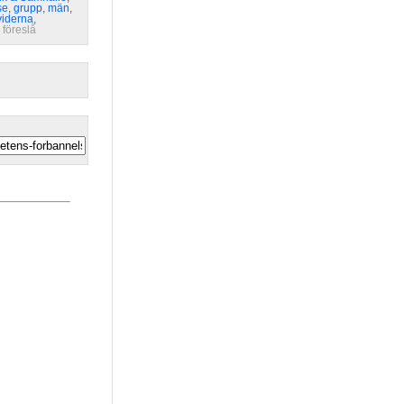
se
,
grupp
,
män
,
viderna
,
 
föreslå