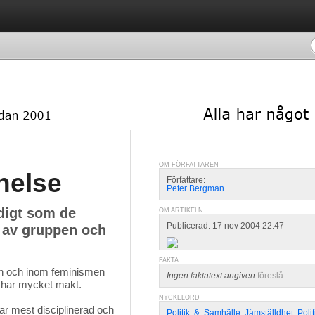
OM FÖRFATTAREN
nelse
Författare:
Peter Bergman
digt som de
OM ARTIKELN
Publicerad: 17 nov 2004 22:47
d av gruppen och
FAKTA
en och inom feminismen 
Ingen faktatext angiven
föreslå
n har mycket makt.
NYCKELORD
r mest disciplinerad och 
Politik
,
&
,
Samhälle
,
Jämställdhet
,
Poli