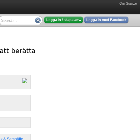
Om Sourze
Logga in / skapa anv.
Logga in med Facebook
tik & Samhälle
,