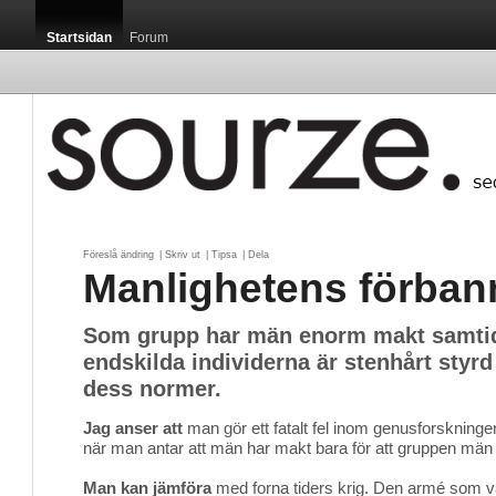
Startsidan
Forum
Föreslå ändring
| 
Skriv ut
| 
Tipsa
| 
Dela
Manlighetens förban
Som grupp har män enorm makt samti
endskilda individerna är stenhårt styr
dess normer.
Jag anser att
man gör ett fatalt fel inom genusforskning
när man antar att män har makt bara för att gruppen mä
Man kan jämföra
med forna tiders krig. Den armé som va