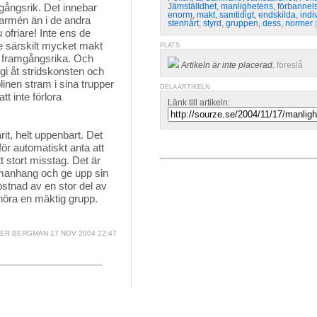
gångsrik. Det innebar
Jämställdhet
,
manlighetens
,
förbannel
enorm
,
makt
,
samtidigt
,
endskilda
,
indi
 armén än i de andra
stenhårt
,
styrd
,
gruppen
,
dess
,
normer
|
ofriare! Inte ens de
e särskilt mycket makt
PLATS
ar framgångsrika. Och
Artikeln är inte placerad.
föreslå
rgi åt stridskonsten och
linen stram i sina trupper
DELA ARTIKELN
tt inte förlora
Länk till artikeln:
it, helt uppenbart. Det 
för automatiskt anta att
tt stort misstag. Det är
mmanhang och ge upp sin
ostnad av en stor del av
llhöra en mäktig grupp.
ER BERGMAN
17 NOV 2004 22:47