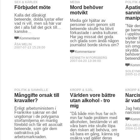
SEX & KÄRLEK
MEDIA
POLITIK
Förbjudet möte
Mord behöver
Apatis
motvikt
sannin
Kalla det dårakigt
manip
beteende, dolda lustar eller
Media gör hjältar av
vad ni vill, men så här var
personer som genom sitt
"När den
det i alla fall det gick till...
beteende skulle ha blivit
ge barne
kanske...
förkastade i andra kulturer.
i upplös
Har jag missat det goda
vänder b
Kommentarer
och glada som ändå någon
bryter 
ÅSA WELIN
journalist borde skriva om?
sin omgi
2007-07-13 15:28:00
skydda 
Kommentarer
behöver 
KENNETH M FORSBERG
beteend
2007-04-20 13:36:00
Komme
SOLEYMA
2005-11-2
POLITIK & SAMHÄLLE
KROPP & SJÄL
KROPP &
Månggifte orsak till
Världen vore bättre
Narcis
kravaller?
utan alkohol - tro
är vad
mig
Enligt arbetsministern i
Jag hata
Frankrike saknar en del
narciss
"Då både min frus far och
ungdomar i de polygama
min far hade problem med
Komme
storfamiljerna en manlig
alkoholen, bestämde vi att
förebild och får ett asocialt
våra barn inte skulle löpa
ÅSA WEL
beteende, som gör dem
2004-11-0
den risken att behöva, om
oattraktiva på
så bara en gång, känna sig
arbetsmarknaden.
osäkra vad gäller deras