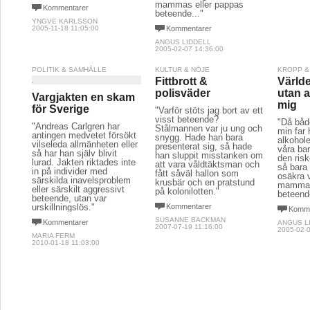
mammas eller pappas
Kommentarer
beteende..."
YNGVE KARLSSON
2005-11-18 11:05:00
Kommentarer
ANGUS LIDDELL
2005-02-07 14:36:00
POLITIK & SAMHÄLLE
KULTUR & NÖJE
KROPP &
Fittbrott &
Världe
polisväder
utan a
Vargjakten en skam
mig
för Sverige
"Varför stöts jag bort av ett
visst beteende?
"Då båd
"Andreas Carlgren har
Stålmannen var ju ung och
min far
antingen medvetet försökt
snygg. Hade han bara
alkohol
vilseleda allmänheten eller
presenterat sig, så hade
våra bar
så har han själv blivit
han sluppit misstanken om
den ris
lurad. Jakten riktades inte
att vara våldtäktsman och
så bara
in på individer med
fått såväl hallon som
osäkra 
särskilda inavelsproblem
krusbär och en pratstund
mammas
eller särskilt aggressivt
på kolonilotten."
beteende
beteende, utan var
urskillningslös."
Kommentarer
Komme
SUSANNE BACKMAN
Kommentarer
ANGUS L
2007-07-19 11:16:00
2005-02-0
MARIA FERM
2010-01-18 11:03:00