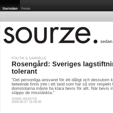
Startsidan
Forum
POLITIK & SAMHÄLLE
Rosengård: Sveriges lagstiftni
tolerant
"Det personliga ansvaret för ett dåligt och dessutom k
beteende finns inte i ett land som har så stor respekt f
domstolarna måste ha klara bevis för allt. När bevis i
släpps de misstänkta."
ISHAK HASKIYA
2009-05-07 16:08:00