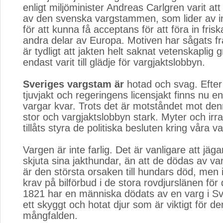
enligt miljöminister Andreas Carlgren varit att 
av den svenska vargstammen, som lider av i
för att kunna få acceptans för att föra in fris
andra delar av Europa. Motiven har sågats frå
är tydligt att jakten helt saknat vetenskaplig 
endast varit till glädje för vargjaktslobbyn.
Sveriges vargstam är
hotad och svag. Efter
tjuvjakt och regeringens licensjakt finns nu e
vargar kvar. Trots det är motståndet mot den
stor och vargjaktslobbyn stark. Myter och irra
tillåts styra de politiska besluten kring våra va
Vargen är inte farlig. Det är vanligare att jäga
skjuta sina jakthundar, än att de dödas av var
är den största orsaken till hundars död, men 
krav på bilförbud i de stora rovdjurslänen för
1821 har en människa dödats av en varg i Sv
ett skyggt och hotat djur som är viktigt för de
mångfalden.