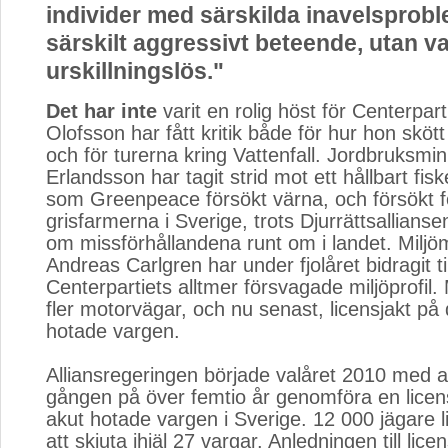
individer med särskilda inavelsprobl
särskilt aggressivt beteende, utan v
urskillningslös."
Det har inte
varit en rolig höst för Centerpart
Olofsson har fått kritik både för hur hon sköt
och för turerna kring Vattenfall. Jordbruksmin
Erlandsson har tagit strid mot ett hållbart fisk
som Greenpeace försökt värna, och försökt f
grisfarmerna i Sverige, trots Djurrättsallians
om missförhållandena runt om i landet. Miljöm
Andreas Carlgren har under fjolåret bidragit til
Centerpartiets alltmer försvagade miljöprofil.
fler motorvägar, och nu senast, licensjakt på
hotade vargen.
Alliansregeringen började valåret 2010 med at
gången på över femtio år genomföra en licen
akut hotade vargen i Sverige. 12 000 jägare l
att skjuta ihjäl 27 vargar. Anledningen till lice