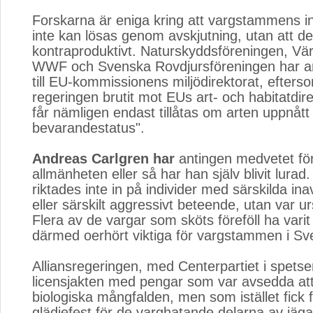
Forskarna är eniga kring att vargstammens i
inte kan lösas genom avskjutning, utan att dett
kontraproduktivt. Naturskyddsföreningen, Vä
WWF och Svenska Rovdjursföreningen har a
till EU-kommissionens miljödirektorat, efter
regeringen brutit mot EUs art- och habitatdire
får nämligen endast tillåtas om arten uppnåt
bevarandestatus".
Andreas Carlgren har
antingen medvetet förs
allmänheten eller så har han själv blivit lurad
riktades inte in på individer med särskilda in
eller särskilt aggressivt beteende, utan var urs
Flera av de vargar som sköts föreföll ha varit 
därmed oerhört viktiga för vargstammen i Sve
Alliansregeringen, med Centerpartiet i spet
licensjakten med pengar som var avsedda at
biologiska mångfalden, men som istället fick 
glädjefest för de varghatande delarna av jäg