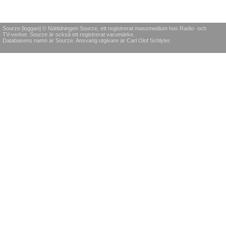
Sourze [loggan] © Nättidningen Sourze, ett registrerat massmedium hos Radio- och
TV-verket. Sourze är också ett registrerat varumärke.
Databasens namn är Sourze. Ansvarig utgivare är Carl Olof Schlyter.