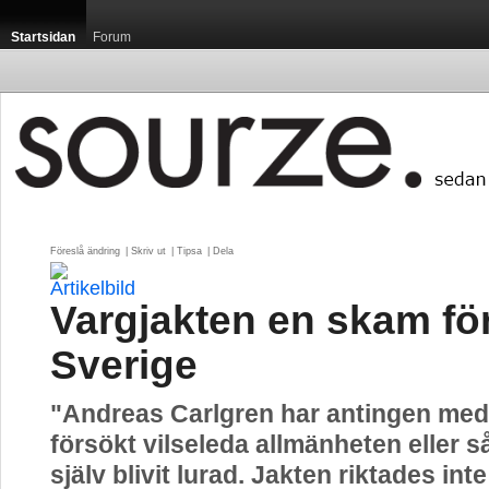
Startsidan
Forum
Föreslå ändring
| 
Skriv ut
| 
Tipsa
| 
Dela
Vargjakten en skam fö
Sverige
"Andreas Carlgren har antingen med
försökt vilseleda allmänheten eller s
själv blivit lurad. Jakten riktades inte