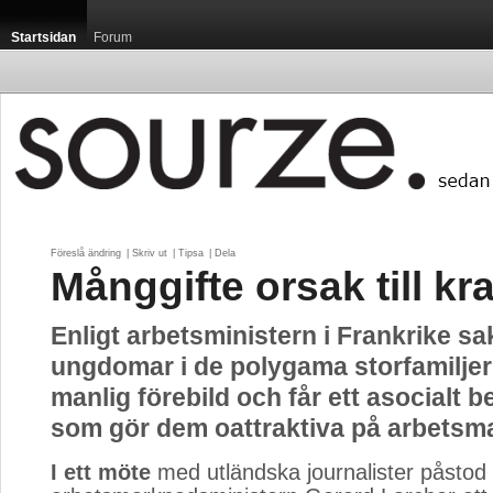
Startsidan
Forum
Föreslå ändring
| 
Skriv ut
| 
Tipsa
| 
Dela
Månggifte orsak till kr
Enligt arbetsministern i Frankrike sa
ungdomar i de polygama storfamilje
manlig förebild och får ett asocialt 
som gör dem oattraktiva på arbetsm
I ett möte
med utländska journalister påstod 