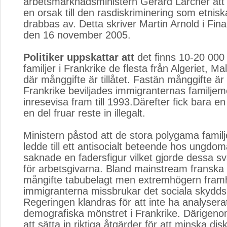
arbetsmarknadsministern Gerard Larcher att
en orsak till den rasdiskriminering som etnisk
drabbas av. Detta skriver Martin Arnold i Fin
den 16 november 2005.
Politiker uppskattar att
det finns 10-20 000
familjer i Frankrike de flesta från Algeriet, M
där månggifte är tillåtet. Fastän månggifte är il
Frankrike beviljades immigranternas familj
inresevisa fram till 1993.Därefter fick bara e
en del fruar reste in illegalt.
Ministern påstod att de stora polygama familj
ledde till ett antisocialt beteende hos ungdo
saknade en fadersfigur vilket gjorde dessa svå
för arbetsgivarna. Bland mainstream franska p
mångifte tabubelagt men extremhögern framhå
immigranterna missbrukar det sociala skydds
Regeringen klandras för att inte ha analyserat
demografiska mönstret i Frankrike. Därigeno
att sätta in riktiga åtgärder för att minska dis