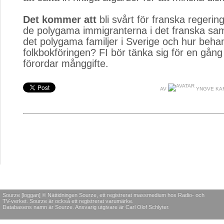
Det kommer att
bli svårt för franska regerin
de polygama immigranterna i det franska sam
det polygama familjer i Sverige och hur beha
folkbokföringen? FI bör tänka sig för en gång 
förordar månggifte.
AV
YNGVE KA
Sourze [loggan] © Nättidningen Sourze, ett registrerat massmedium hos Radio- och
TV-verket. Sourze är också ett registrerat varumärke.
Databasens namn är Sourze. Ansvarig utgivare är Carl Olof Schlyter.