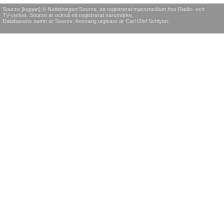
Sourze [loggan] © Nättidningen Sourze, ett registrerat massmedium hos Radio- och
TV-verket. Sourze är också ett registrerat varumärke.
Databasens namn är Sourze. Ansvarig utgivare är Carl Olof Schlyter.