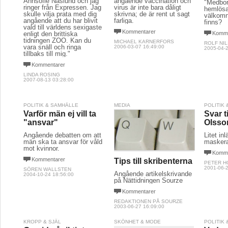
Annsofie Näslund och jag
angående vaccination och
"Medbor
ringer från Expressen. Jag
virus är inte bara dåligt
hemlösa
skulle vilja prata med dig
skrivna; de är rent ut sagt
välkomn
angående att du har blivit
farliga.
finns?
vald till världens sexigaste
Kommentarer
enligt den brittiska
Komme
tidningen ZOO. Kan du
MICHAEL KARNERFORS
ROLF NI
vara snäll och ringa
2006-03-07 16:49:00
2005-04-2
tillbaks till mig."
Kommentarer
LINDA ROSING
2007-08-13 03:28:00
POLITIK & SAMHÄLLE
MEDIA
POLITIK
Varför män ej vill ta
Svar t
"ansvar"
Olsso
Angående debatten om att
Litet in
män ska ta ansvar för våld
maskera
mot kvinnor.
Komme
Kommentarer
Tips till skribenterna
PETER H
2001-06-2
SÖREN WALLSTEN
Angående artikelskrivande
2004-10-24 18:56:00
på Nättidningen Sourze
Kommentarer
REDAKTIONEN PÅ SOURZE
2003-06-27 16:09:00
KROPP & SJÄL
SKÖNHET & MODE
POLITIK