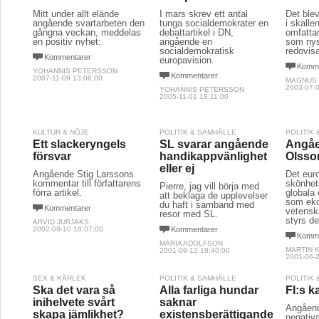
Mitt under allt elände
I mars skrev ett antal
Det blev
angående svartarbeten den
tunga socialdemokrater en
i skalle
gångna veckan, meddelas
debattartikel i DN,
omfatta
en positiv nyhet:
angående en
som nys
socialdemokratisk
redovis
Kommentarer
europavision.
Komme
YOHANNIS PETERSSON
Kommentarer
2007-11-09 13:06:00
MAGNUS
2003-07-0
YOHANNIS PETERSSON
2005-11-01 18:11:00
KULTUR & NÖJE
POLITIK & SAMHÄLLE
POLITIK
Ett slackeryngels
SL svarar angående
Angåe
försvar
handikappvänlighet
Olsso
eller ej
Angående Stig Larssons
Det eur
kommentar till författarens
skönhet
Pierre, jag vill börja med
förra artikel.
globala 
att beklaga de upplevelser
som ek
du haft i samband med
Kommentarer
vetensk
resor med SL.
styrs de
ARVID JURJAKS
2002-08-10 18:07:00
Kommentarer
Komme
MARIA ADOLFSON
MARTIN 
2001-09-12 18:40:00
2001-06-2
SEX & KÄRLEK
POLITIK & SAMHÄLLE
POLITIK
Ska det vara så
Alla farliga hundar
FI:s 
inihelvete svårt
saknar
Angåend
skapa jämlikhet?
existensberättigande
negativa