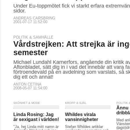
Under Eu-toppmötet fick vi starkt erfara extremvä
sidor.
ANDREAS CARSBRING
2001-07-17 11:52:00
POLITIK & SAMHÄLLE
Vårdstrejken: Att strejka är in
semester
Michael Lundahl Karnerfors, angående din kritik a
Aftonbladet, sätt dig in i vad det innebär att vara fa
förtroendevald på en avdelning som varslats, så sk
dig ett och annat!
ANTON CETINA
2008-05-07 11:54:00
SKÖNHET & MODE
KROPP & SJÄL
POLITIK
Ännu e
dribbl
Linda Rosing: Jag
Whildes virala
är sexigast i världen!
vansinnigheter
Med anl
Vänstern
"Ja, hej Linda mitt namn är
Stefan Whildes artiklar
dagstid