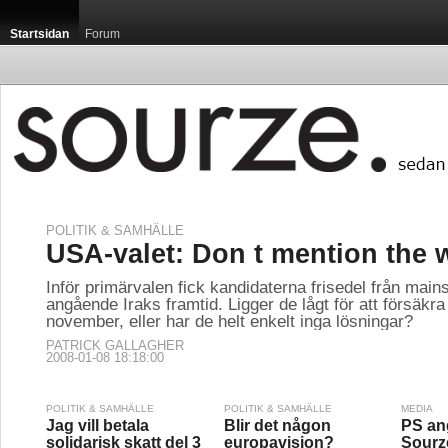
Startsidan
Forum
POLITIK & SAMHÄLLE
USA-valet: Don t mention the 
Inför primärvalen fick kandidaterna frisedel från mai
angående Iraks framtid. Ligger de lågt för att försäkra
november, eller har de helt enkelt inga lösningar?
PATRICK GALLAGHER
2008-01-08 18:18:00
POLITIK & SAMHÄLLE
POLITIK & SAMHÄLLE
MEDIA
Jag vill betala
Blir det någon
PS an
solidarisk skatt del 3
europavision?
Sourz