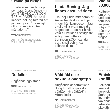
Gravid på riktigt
Vad av
30,000
Linda Rosing: Jag
En återkommande fråga
som jag får angående min
är sexigast i världen!
Kulturbl
bok TRE ÄNGLAR OCH
om en g
TRE MIRAKEL är hur det
"Ja, hej Linda mitt namn är
undersö
kändes när jag förstod att
Annsofie Näslund och jag
förbunde
jag var gravid "på riktigt"
ringer från Expressen. Jag
angåend
efter de magiska tre
skulle vilja prata med dig
frågor. 
månaderna?
angående att du har blivit
från me
vald till världens sexigaste
som är v
Kommentarer
enligt den brittiska
frågor.
tidningen ZOO. Kan du
ANITHA ÖSTLUND MEIJER
2009-09-22 15:22:00
vara snäll och ringa
Komme
tillbaks till mig."
MARKUS
2006-02-1
Kommentarer
LINDA ROSING
2007-08-13 03:28:00
LITTERATUR & POESI
POLITIK & SAMHÄLLE
POLITIK
Du faller
Våldtäkt eller
Etnisk
sexuella övergrepp
konfli
Angående egoismen
Angående debattartikeln
Folkpart
Kommentarer
"Hög tid att börja kalla
snaras
STAFFAN JONSSON
våldtäkt för våldtäkt" i
konkreta
2005-10-30 23:29:00
Aftonbladet.
åtgärde
invandr
Kommentarer
växand
arbetslö
SÖREN WALLSTEN
skolutb
2005-01-20 18:03:00