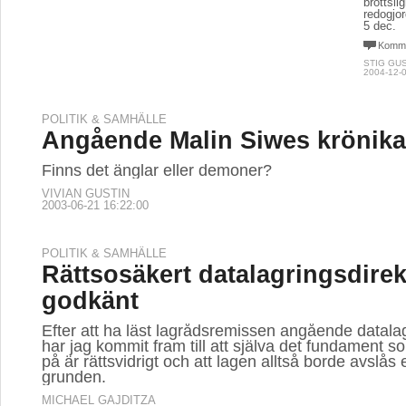
brottsl
redogjor
5 dec.
Komme
STIG GU
2004-12-0
POLITIK & SAMHÄLLE
Angående Malin Siwes krönika
Finns det änglar eller demoner?
VIVIAN GUSTIN
2003-06-21 16:22:00
POLITIK & SAMHÄLLE
Rättsosäkert datalagringsdirek
godkänt
Efter att ha läst lagrådsremissen angående datalag
har jag kommit fram till att själva det fundament s
på är rättsvidrigt och att lagen alltså borde avslås
grunden.
MICHAEL GAJDITZA