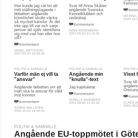
Feminist
Inte kunde jag väl tro att
Svar till Anna Skåner
mitt ställningstagande i
angående Svenska
Komme
debatten angående
Kennelklubben och
MICHAEL
könslöshet skulle väcka
rasbiologi.
2005-10-1
så mycket känslor. Är det
Kommentarer
inte upp till var och varje
person att själv identifiera
HANS ROSENBERG
sig med vad han eller hon
2007-05-03 21:16:00
vill?
Kommentarer
ANGEL MATTSSON
2007-05-07 16:28:00
POLITIK & SAMHÄLLE
POLITIK & SAMHÄLLE
POLITIK
Varför män ej vill ta
Angående min
Visst 
"ansvar"
"knulla"-text
Svar til
angåend
Angående debatten om att
Jag kapitulerar.
Öresund
män ska ta ansvar för våld
Kommentarer
mot kvinnor.
Komme
GUNILLA JÄGEBERG
Kommentarer
CLAES U
2001-09-06 12:35:00
2001-08-2
SÖREN WALLSTEN
2004-10-24 18:56:00
POLITIK & SAMHÄLLE
Angående EU-toppmötet i Göt