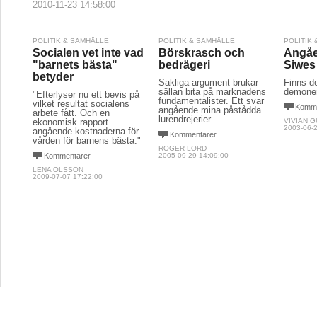
2010-11-23 14:58:00
POLITIK & SAMHÄLLE
POLITIK & SAMHÄLLE
POLITIK
Socialen vet inte vad
Börskrasch och
Angåe
"barnets bästa"
bedrägeri
Siwes
betyder
Sakliga argument brukar
Finns de
sällan bita på marknadens
demone
"Efterlyser nu ett bevis på
fundamentalister. Ett svar
vilket resultat socialens
Komme
angående mina påstådda
arbete fått. Och en
lurendrejerier.
ekonomisk rapport
VIVIAN G
2003-06-2
angående kostnaderna för
Kommentarer
vården för barnens bästa."
ROGER LORD
Kommentarer
2005-09-29 14:09:00
LENA OLSSON
2009-07-07 17:22:00