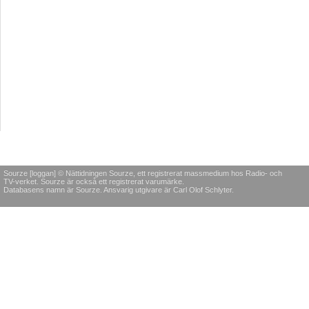
Sourze [loggan] © Nättidningen Sourze, ett registrerat massmedium hos Radio- och
TV-verket. Sourze är också ett registrerat varumärke.
Databasens namn är Sourze. Ansvarig utgivare är Carl Olof Schlyter.