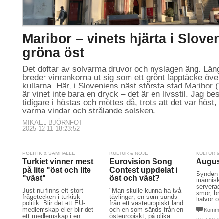
Maribor – vinets hjärta i Slove
gröna öst
Det doftar av solvarma druvor och nyslagen äng. Län
breder vinrankorna ut sig som ett grönt lapptäcke öve
kullarna. Här, i Sloveniens näst största stad Maribor (
är vinet inte bara en dryck – det är en livsstil. Jag b
tidigare i höstas och möttes då, trots att det var höst,
varma vindar och strålande solsken.
MIKAEL BJÖRNFOT
2025-12-11 18:23:52
POLITIK & SAMHÄLLE
KULTUR & NÖJE
KULTUR 
Turkiet vinner mest
Eurovision Song
Augus
på lite "öst och lite
Contest uppdelat i
Synden 
"väst"
öst och väst?
människ
serverad
Just nu finns ett stort
"Man skulle kunna ha två
smör, b
frågetecken i turkisk
tävlingar; en som sänds
halvor ö
politik. Blir det ett EU-
från ett västeuropiskt land
medlemskap eller blir det
och en som sänds från en
Komme
ett medlemskap i en
östeuropiskt, på olika