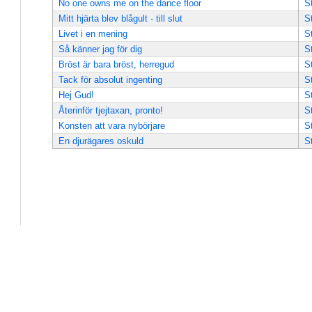
No one owns me on the dance floor
S
Mitt hjärta blev blågult - till slut
S
Livet i en mening
S
Så känner jag för dig
S
Bröst är bara bröst, herregud
S
Tack för absolut ingenting
S
Hej Gud!
S
Återinför tjejtaxan, pronto!
S
Konsten att vara nybörjare
S
En djurägares oskuld
S