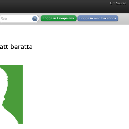
Om Sourze
Logga in / skapa anv.
Logga in med Facebook