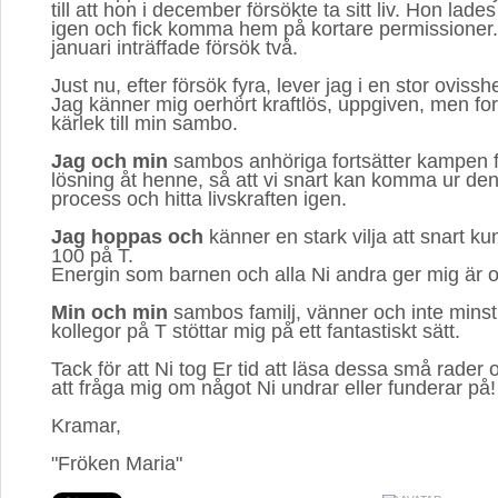
till att hon i december försökte ta sitt liv. Hon lades
igen och fick komma hem på kortare permissioner. 
januari inträffade försök två.
Just nu, efter försök fyra, lever jag i en stor oviss
Jag känner mig oerhört kraftlös, uppgiven, men for
kärlek till min sambo.
Jag och min
sambos anhöriga fortsätter kampen för
lösning åt henne, så att vi snart kan komma ur de
process och hitta livskraften igen.
Jag hoppas och
känner en stark vilja att snart kun
100 på T.
Energin som barnen och alla Ni andra ger mig är o
Min och min
sambos familj, vänner och inte minst
kollegor på T stöttar mig på ett fantastiskt sätt.
Tack för att Ni tog Er tid att läsa dessa små rader 
att fråga mig om något Ni undrar eller funderar på!
Kramar,
"Fröken Maria"