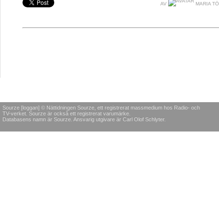
AV
MARIA T
Sourze [loggan] © Nättidningen Sourze, ett registrerat massmedium hos Radio- och
TV-verket. Sourze är också ett registrerat varumärke.
Databasens namn är Sourze. Ansvarig utgivare är Carl Olof Schlyter.