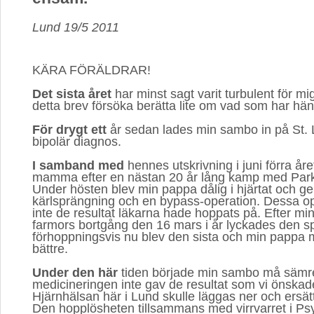
Lund 19/5 2011
KÄRA FÖRÄLDRAR!
Det sista året
har minst sagt varit turbulent för mig
detta brev försöka berätta lite om vad som har hän
För drygt ett
år sedan lades min sambo in på St. L
bipolär diagnos.
I samband med
hennes utskrivning i juni förra åre
mamma efter en nästan 20 år lång kamp med Par
Under hösten blev min pappa dålig i hjärtat och 
kärlsprängning och en bypass-operation. Dessa o
inte de resultat läkarna hade hoppats på. Efter mi
farmors bortgång den 16 mars i år lyckades den 
förhoppningsvis nu blev den sista och min pappa
bättre.
Under den här
tiden började min sambo må sämre
medicineringen inte gav de resultat som vi önskad
Hjärnhälsan här i Lund skulle läggas ner och ersätt
Den hopplösheten tillsammans med virrvarret i Ps