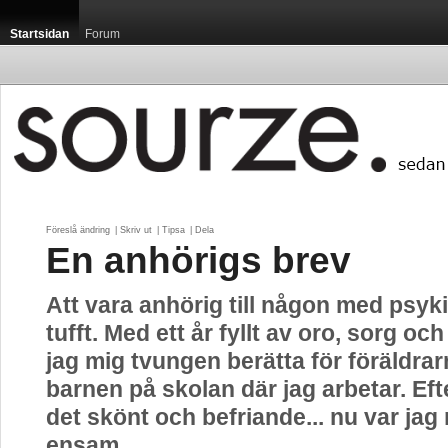
Startsidan
Forum
Föreslå ändring
| 
Skriv ut
| 
Tipsa
| 
Dela
En anhörigs brev
Att vara anhörig till någon med psyk
tufft. Med ett år fyllt av oro, sorg o
jag mig tvungen berätta för föräldrarn
barnen på skolan där jag arbetar. Ef
det skönt och befriande... nu var jag
ensam.