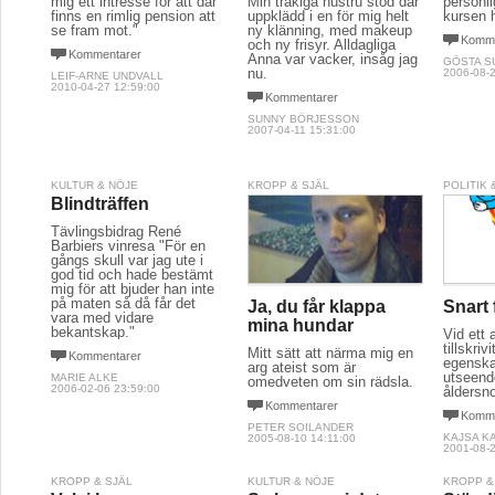
mig ett intresse för att där
Min tråkiga hustru stod där
personl
finns en rimlig pension att
uppklädd i en för mig helt
kursen 
se fram mot."
ny klänning, med makeup
Komme
och ny frisyr. Alldagliga
Kommentarer
Anna var vacker, insåg jag
GÖSTA 
nu.
2006-08-2
LEIF-ARNE UNDVALL
2010-04-27 12:59:00
Kommentarer
SUNNY BÖRJESSON
2007-04-11 15:31:00
KULTUR & NÖJE
KROPP & SJÄL
POLITIK
Blindträffen
Tävlingsbidrag René
Barbiers vinresa "För en
gångs skull var jag ute i
god tid och hade bestämt
mig för att bjuder han inte
på maten så då får det
Ja, du får klappa
Snart 
vara med vidare
mina hundar
bekantskap."
Vid ett a
tillskriv
Mitt sätt att närma mig en
Kommentarer
egensk
arg ateist som är
utseend
MARIE ALKE
omedveten om sin rädsla.
2006-02-06 23:59:00
åldersno
Kommentarer
Komme
PETER SOILANDER
KAJSA K
2005-08-10 14:11:00
2001-08-2
KROPP & SJÄL
KULTUR & NÖJE
KROPP &