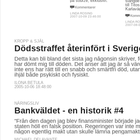
på sourze, exklusivt.
slängde 
till Tit
Kommentarer
Karlavä
LINDA ROSING
Komme
2007-10-09 23:46:00
LINDA R
2007-08-0
KROPP & SJÄL
Dödsstraffet återinfört i Sverig
Detta kan bli bland det sista jag någonsin skriver, 
har dömt mig till döden. Det anser att jag är så vär
inte ens har rätt till en snabb och smärtfri död, ut
ihjäl både psykiskt och fysiskt.
ILONA BETULA
2005-10-06 18:48:00
NÄRINGSLIV
Bankväldet - en historik #4
"Från den dagen jag blev finansminister började jag
staten höll en falsk position. Regeringen var inte 
någon egentlig makt utan skulle lämna pengamakt
MICHAEL DELAVANTE