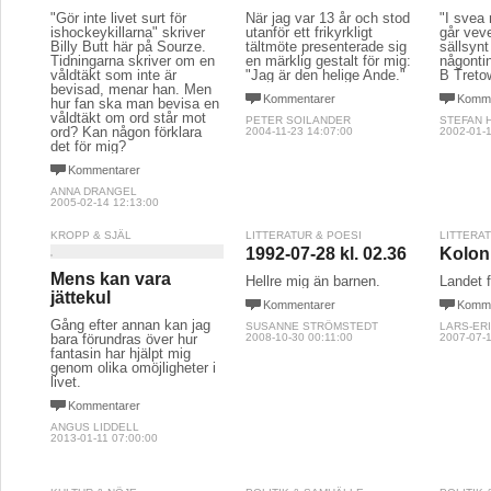
"Gör inte livet surt för
När jag var 13 år och stod
"I svea
ishockeykillarna" skriver
utanför ett frikyrkligt
går veve
Billy Butt här på Sourze.
tältmöte presenterade sig
sällsyn
Tidningarna skriver om en
en märklig gestalt för mig:
någontin
våldtäkt som inte är
"Jag är den helige Ande."
B Treto
bevisad, menar han. Men
Kommentarer
Komme
hur fan ska man bevisa en
våldtäkt om ord står mot
PETER SOILANDER
STEFAN 
ord? Kan någon förklara
2004-11-23 14:07:00
2002-01-1
det för mig?
Kommentarer
ANNA DRANGEL
2005-02-14 12:13:00
KROPP & SJÄL
LITTERATUR & POESI
LITTERA
1992-07-28 kl. 02.36
Kolon
Mens kan vara
Hellre mig än barnen.
Landet f
jättekul
Kommentarer
Komme
Gång efter annan kan jag
SUSANNE STRÖMSTEDT
LARS-ER
bara förundras över hur
2008-10-30 00:11:00
2007-07-1
fantasin har hjälpt mig
genom olika omöjligheter i
livet.
Kommentarer
ANGUS LIDDELL
2013-01-11 07:00:00