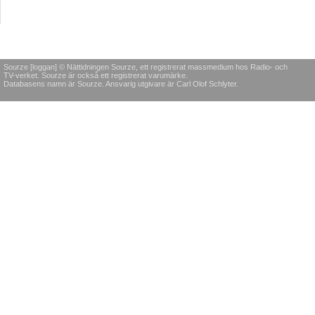
Sourze [loggan] © Nättidningen Sourze, ett registrerat massmedium hos Radio- och
TV-verket. Sourze är också ett registrerat varumärke.
Databasens namn är Sourze. Ansvarig utgivare är Carl Olof Schlyter.