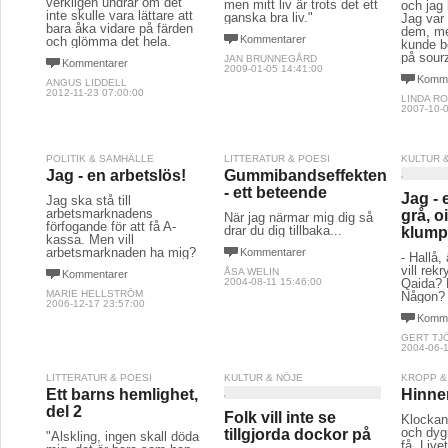
verkligen undrar om det
men mitt liv är trots det ett
och jag
inte skulle vara lättare att
ganska bra liv."
Jag var v
bara åka vidare på färden
dem, men
Kommentarer
och glömma det hela.
kunde be
på sourz
JAN BRUNNEGÅRD
Kommentarer
2009-01-05 14:41:00
Komme
ANGUS LIDDELL
2012-11-23 07:00:00
LINDA R
2007-10-0
POLITIK & SAMHÄLLE
LITTERATUR & POESI
KULTUR 
Jag - en arbetslös!
Gummibandseffekten
- ett beteende
Jag - e
Jag ska stå till
arbetsmarknadens
grå, o
När jag närmar mig dig så
förfogande för att få A-
drar du dig tillbaka...
klum
kassa. Men vill
arbetsmarknaden ha mig?
Kommentarer
- Hallå,
vill rek
ÅSA WELIN
Kommentarer
2004-08-11 15:46:00
Qaida? 
MARIE HELLSTRÖM
Någon?
2006-12-17 23:57:00
Komme
GERT TJ
2004-06-1
LITTERATUR & POESI
KULTUR & NÖJE
KROPP &
Ett barns hemlighet,
Hinner
del 2
Folk vill inte se
Klockans
och dyg
tillgjorda dockor på
"Älskling, ingen skall döda
få. Liv