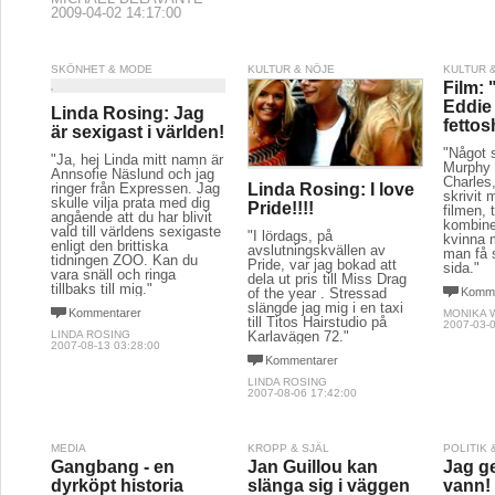
2009-04-02 14:17:00
SKÖNHET & MODE
KULTUR & NÖJE
KULTUR 
Film: 
Eddie
Linda Rosing: Jag
fetto
är sexigast i världen!
"Något 
"Ja, hej Linda mitt namn är
Murphy 
Annsofie Näslund och jag
Charles
ringer från Expressen. Jag
Linda Rosing: I love
skrivit 
skulle vilja prata med dig
Pride!!!!
filmen, 
angående att du har blivit
kombine
vald till världens sexigaste
"I lördags, på
kvinna
enligt den brittiska
avslutningskvällen av
man få 
tidningen ZOO. Kan du
Pride, var jag bokad att
sida."
vara snäll och ringa
dela ut pris till Miss Drag
tillbaks till mig."
Komme
of the year . Stressad
slängde jag mig i en taxi
Kommentarer
MONIKA 
till Titos Hairstudio på
2007-03-0
LINDA ROSING
Karlavägen 72."
2007-08-13 03:28:00
Kommentarer
LINDA ROSING
2007-08-06 17:42:00
MEDIA
KROPP & SJÄL
POLITIK
Gangbang - en
Jan Guillou kan
Jag ge
dyrköpt historia
slänga sig i väggen
vann!