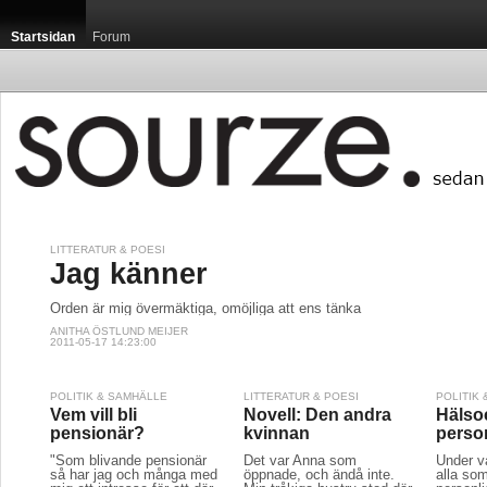
Startsidan
Forum
LITTERATUR & POESI
Jag känner
Orden är mig övermäktiga, omöjliga att ens tänka
ANITHA ÖSTLUND MEIJER
2011-05-17 14:23:00
POLITIK & SAMHÄLLE
LITTERATUR & POESI
POLITIK
Vem vill bli
Novell: Den andra
Hälso
pensionär?
kvinnan
person
"Som blivande pensionär
Det var Anna som
Under v
så har jag och många med
öppnade, och ändå inte.
alla so