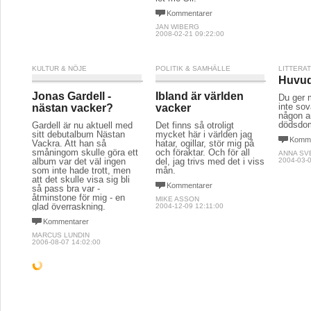
Kommentarer
JAN WIBERG
2008-02-21 09:22:00
KULTUR & NÖJE
POLITIK & SAMHÄLLE
LITTERA
Huvud
Jonas Gardell -
Ibland är världen
Du ger 
inte sova
nästan vacker?
vacker
någon a
dödsdo
Gardell är nu aktuell med
Det finns så otroligt
sitt debutalbum Nästan
mycket här i världen jag
Komme
Vackra. Att han så
hatar, ogillar, stör mig på
småningom skulle göra ett
och föraktar. Och för all
ANNA SV
album var det väl ingen
del, jag trivs med det i viss
2004-03-0
som inte hade trott, men
mån.
att det skulle visa sig bli
Kommentarer
så pass bra var -
åtminstone för mig - en
MIKE ASSON
glad överraskning.
2004-12-09 12:11:00
Kommentarer
MARCUS LUNDIN
2006-08-07 14:02:00