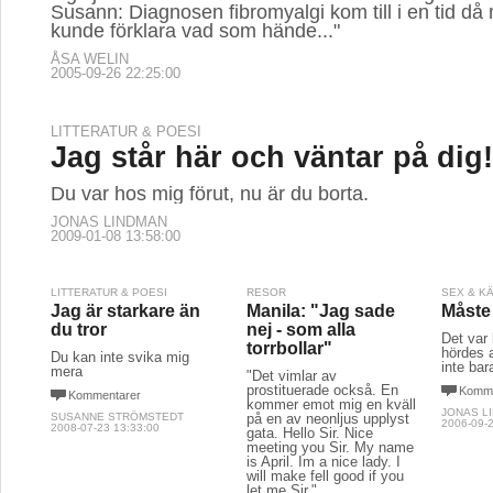
Susann: Diagnosen fibromyalgi kom till i en tid då
kunde förklara vad som hände..."
ÅSA WELIN
2005-09-26 22:25:00
LITTERATUR & POESI
Jag står här och väntar på dig!
Du var hos mig förut, nu är du borta.
JONAS LINDMAN
2009-01-08 13:58:00
LITTERATUR & POESI
RESOR
SEX & K
Jag är starkare än
Manila: "Jag sade
Måste
du tror
nej - som alla
Det var
torrbollar"
hördes 
Du kan inte svika mig
inte bar
mera
"Det vimlar av
prostituerade också. En
Komme
Kommentarer
kommer emot mig en kväll
JONAS L
SUSANNE STRÖMSTEDT
på en av neonljus upplyst
2006-09-2
2008-07-23 13:33:00
gata. Hello Sir. Nice
meeting you Sir. My name
is April. Im a nice lady. I
will make fell good if you
let me Sir."