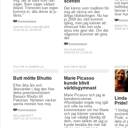
mig, det är bara som han
scenen
två bar
säger. Barn säger sådant
helttids
ibland. Förresten kan ingen
Det känns som tradition för
lämnar 
komma in, alla dörrar är ju
mig att skriva om den
över hur
låsta."
årliga Idoltävlingen. Nu har
ju 2009 års Idol kommit
Komme
Kommentarer
igång, men jag känner att
BIRGITTA
intresset från min sida
ANITHA ÖSTLUND MEIJER
2009-09-1
2010-03-21 18:08:00
ännu inte gjort det. Om det
någonsin kommer att göra
det.
Kommentarer
PIA ISAKSSON
2009-09-24 13:29:00
POLITIK & SAMHÄLLE
KULTUR & NÖJE
KULTUR 
Butt mötte Bhutto
Marie Picasso
kunde blivit
Efter åtta års exil
världsgymnast
återvänder i dag den före
detta premiärministern
Marie Picasso och jag är
Benazir Bhutto till
Linda 
barndomsvänner.
Pakistan. Nyheten väcker
Aftonbladet ringde mig igår
Pride!!
gamla minnen hos mig.
och ville ha mina
kommentarer om hur Marie
"I lörda
Kommentarer
och jag känner varandra.
avslutn
WILLIAM BUTT
Jag var väldigt fåordig till
Pride, v
2007-10-18 14:04:00
dem, men tänkte att jag ju
dela ut 
kunde berätta lite mer här
of the y