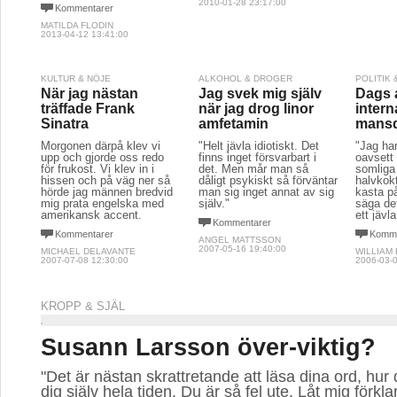
2010-01-28 23:17:00
Kommentarer
MATILDA FLODIN
2013-04-12 13:41:00
KULTUR & NÖJE
ALKOHOL & DROGER
POLITIK
När jag nästan
Jag svek mig själv
Dags a
träffade Frank
när jag drog linor
intern
Sinatra
amfetamin
mans
Morgonen därpå klev vi
"Helt jävla idiotiskt. Det
"Jag har
upp och gjorde oss redo
finns inget försvarbart i
oavsett
för frukost. Vi klev in i
det. Men mår man så
somliga
hissen och på väg ner så
dåligt psykiskt så förväntar
halvkokt
hörde jag männen bredvid
man sig inget annat av sig
kasta på
mig prata engelska med
själv."
säga det
amerikansk accent.
ett jävl
Kommentarer
Kommentarer
Komme
ANGEL MATTSSON
2007-05-16 19:40:00
MICHAEL DELAVANTE
WILLIAM
2007-07-08 12:30:00
2006-03-0
KROPP & SJÄL
Susann Larsson över-viktig?
"Det är nästan skrattretande att läsa dina ord, hu
dig själv hela tiden. Du är så fel ute. Låt mig förklar