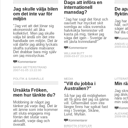
Dags att införa en
internationell
Jag skulle välja bilen
De ap
mansdag?
om det inte var för
flykt
miljön
"Jag har sagt det förut och
Jag har 
oavsett hur mycket skit
håll, oc
"Jag vet att det lönar sig
somliga av våra svenska
säger att
ekonomiskt att åka
halvkokta feminister vill
hur illa 
kollektivt. Men jag skulle
kasta på mig, tänker jag
välja bil ändå om det inte
säga det igen - Sverige är
Komme
handlade om miljön. Det är
ett jävla kvinnoland!"
väl därför jag aldrig lyckats
ANGUS L
2005-03-2
skaffa sundare matvanor.
Kommentarer
Det drabbar bara mig själv
WILLIAM BUTT
om jag misslyckas."
2006-03-07 23:24:00
Kommentarer
MARIA WETTERSTRAND
2007-01-05 13:22:00
POLITIK & SAMHÄLLE
MEDIA
LITTERA
"Vill du jobba i
Min r
Australien?"
Ursäkta Fröken,
Jag skr
jag älsk
men hur tänkte du?
Så har jag då möjligheten
nära och
att få göra det jag så gärna
min sid
Mobbning är något jag
vill. Giftermålet som inte
tänker på varje dag. Det är
längre finns har spikat fast
Komme
ett ämne som inte kommer
mig i Sverige, Skåne,
att sluta engagera mig
Lund, Myllan.
ALEXAND
förrän det slutar vara
2009-08-1
aktuellt, varje dag och
Kommentarer
överallt.
BIRGITTA STIEFLER