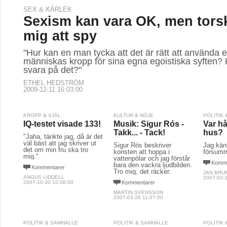
SEX & KÄRLEK
Sexism kan vara OK, men torsk
mig att spy
"Hur kan en man tycka att det är rätt att använda
människas kropp för sina egna egoistiska syften?
svara på det?"
ETHEL HEDSTRÖM
2009-12-11 16:03:00
KROPP & SJÄL
KULTUR & NÖJE
POLITIK
IQ-testet visade 133!
Musik: Sigur Rós -
Var hå
Takk... - Tack!
hus?
"Jaha, tänkte jag, då är det
väl bäst att jag skriver ut
Sigur Rós beskriver
Jag kän
det om min fru ska tro
konsten att hoppa i
försum
mig."
vattenpölar och jag förstår
Komme
bara den vackra ljudbilden.
Kommentarer
Tro mig, det räcker.
JAN BRU
ANGUS LIDDELL
2007-02-1
2007-10-30 10:08:00
Kommentarer
MARTIN SVENSSON
2007-03-28 11:07:00
POLITIK & SAMHÄLLE
POLITIK & SAMHÄLLE
POLITIK