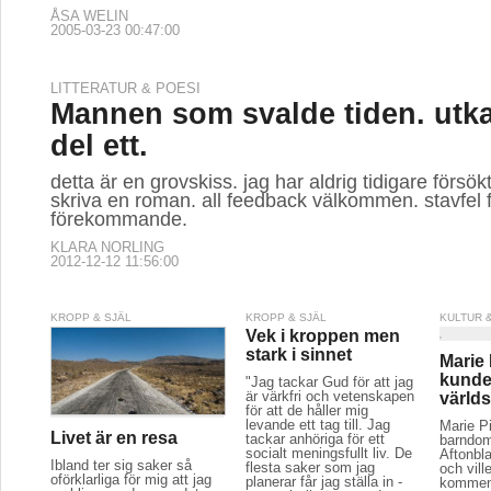
ÅSA WELIN
2005-03-23 00:47:00
LITTERATUR & POESI
Mannen som svalde tiden. utkas
del ett.
detta är en grovskiss. jag har aldrig tidigare försök
skriva en roman. all feedback välkommen. stavfel 
förekommande.
KLARA NORLING
2012-12-12 11:56:00
KROPP & SJÄL
KROPP & SJÄL
KULTUR 
Vek i kroppen men
stark i sinnet
Marie
kunde 
"Jag tackar Gud för att jag
är värkfri och vetenskapen
värld
för att de håller mig
levande ett tag till. Jag
Marie P
Livet är en resa
tackar anhöriga för ett
barndom
socialt meningsfullt liv. De
Aftonbla
Ibland ter sig saker så
flesta saker som jag
och vill
oförklarliga för mig att jag
planerar får jag ställa in -
komment