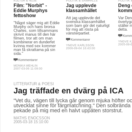
KULTUR & NÖJE
POLITIK & SAMHÄLLE
POLITIK
Film: "Norbit" -
Jag upplevde
Deng 
Eddie Murphys 
klassamhället
komm
fettoshow
Att jag upplevde det
Var Den
svenska klassamhället
övertyg
"Något säger mig att Eddie
som barn gör det naturligt
ställer m
Murphy och hans brorsa
för mig att rösta på
detta.
Charles, som tillsammans
vänsterpartiet.
skrivit manus till den här
Komme
filmen, tror att om man
Kommentarer
kombinerar en dunderfet
YNGVE 
2005-09-0
kvinna med sex kommer
YNGVE KARLSSON
2006-09-04 16:43:00
man få skrattarna på sin
sida."
Kommentarer
MONIKA WEHLIN
2007-03-06 11:09:00
LITTERATUR & POESI
Jag träffade en dvärg på ICA
"Vet du, vägen till lycka går genom mjuka höfter oc
utvecklat sinne för färgmatchning." Den solbrända
pekade på mig med en halvt uppäten storstrut.
MATHS ENOCSSON
2005-03-18 15:10:00