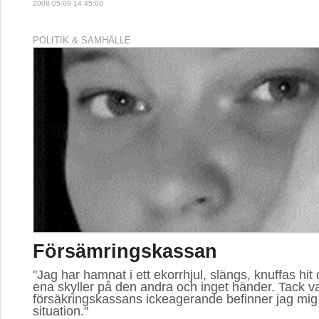
2008-05-09 14:45:00
POLITIK & SAMHÄLLE
Försämringskassan
"Jag har hamnat i ett ekorrhjul, slängs, knuffas hit 
ena skyller på den andra och inget händer. Tack v
försäkringskassans ickeagerande befinner jag mig
situation."