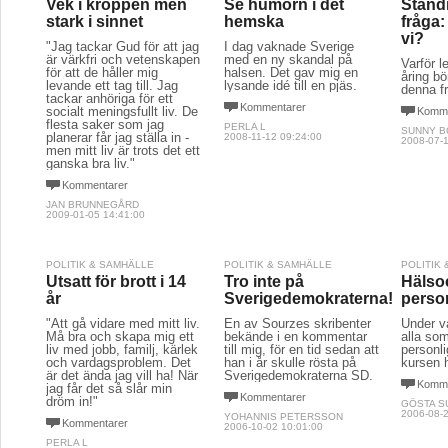
Vek i kroppen men
Se humorn i det
Ständ
stark i sinnet
hemska
fråga:
vi?
"Jag tackar Gud för att jag
I dag vaknade Sverige
är värkfri och vetenskapen
med en ny skandal på
Varför l
för att de håller mig
halsen. Det gav mig en
åring bö
levande ett tag till. Jag
lysande idé till en pjäs.
denna fr
tackar anhöriga för ett
Kommentarer
socialt meningsfullt liv. De
Komme
flesta saker som jag
PERLA L
SUNNY 
planerar får jag ställa in -
2008-11-12 09:24:00
2008-07-1
men mitt liv är trots det ett
ganska bra liv."
Kommentarer
JAN BRUNNEGÅRD
2009-01-05 14:41:00
POLITIK & SAMHÄLLE
POLITIK & SAMHÄLLE
POLITIK
Utsatt för brott i 14
Tro inte på
Hälso
år
Sverigedemokraterna!
person
"Att gå vidare med mitt liv.
En av Sourzes skribenter
Under v
Må bra och skapa mig ett
bekände i en kommentar
alla so
liv med jobb, familj, kärlek
till mig, för en tid sedan att
personl
och vardagsproblem. Det
han i år skulle rösta på
kursen 
är det ända jag vill ha! När
Sverigedemokraterna SD.
Komme
jag får det så slår min
Kommentarer
dröm in!"
GÖSTA 
2006-08-2
YOHANNIS PETERSSON
Kommentarer
2006-10-02 10:01:00
PERLA L