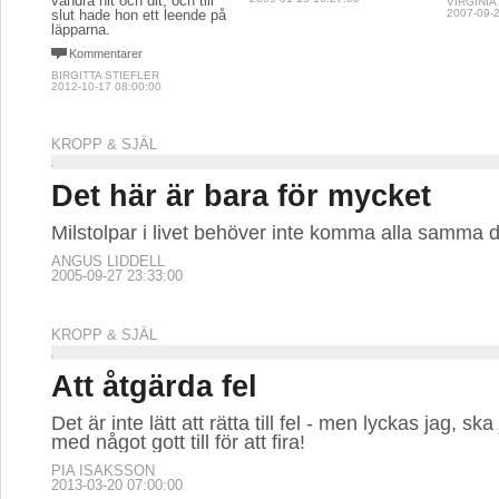
vandra hit och dit, och till
VIRGINIA
2007-09-2
slut hade hon ett leende på
läpparna.
Kommentarer
BIRGITTA STIEFLER
2012-10-17 08:00:00
KROPP & SJÄL
Det här är bara för mycket
Milstolpar i livet behöver inte komma alla samma d
ANGUS LIDDELL
2005-09-27 23:33:00
KROPP & SJÄL
Att åtgärda fel
Det är inte lätt att rätta till fel - men lyckas jag, sk
med något gott till för att fira!
PIA ISAKSSON
2013-03-20 07:00:00