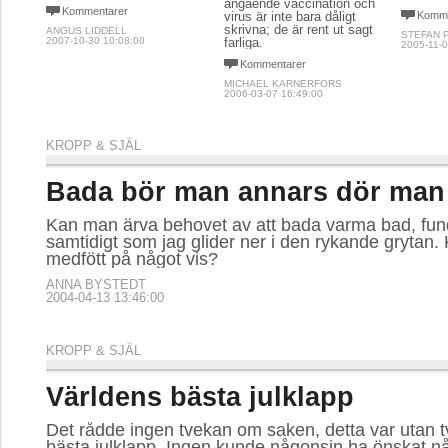
angående vaccination och
Kommentarer
virus är inte bara dåligt
Komme
skrivna; de är rent ut sagt
ANGUS LIDDELL
STEFAN 
2007-10-30 10:08:00
farliga.
2005-11-0
Kommentarer
MICHAEL KARNERFORS
2006-03-07 16:49:00
KROPP & SJÄL
Bada bör man annars dör man
Kan man ärva behovet av att bada varma bad, fund
samtidigt som jag glider ner i den rykande grytan.
medfött på något vis?
ANNA BYSTEDT
2004-04-13 13:46:00
KROPP & SJÄL
Världens bästa julklapp
Det rådde ingen tvekan om saken, detta var utan t
bästa julklapp. Ingen kunde någonsin ha önskat n