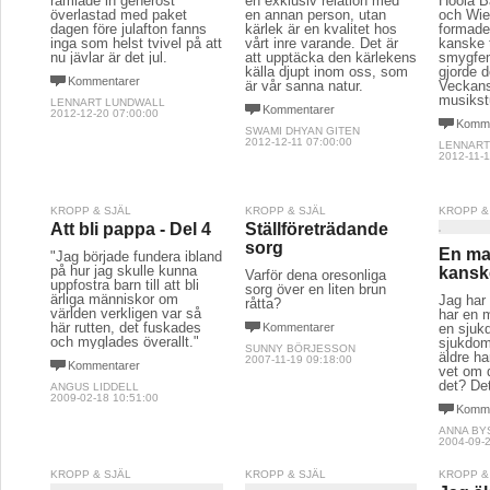
ramlade in generöst
en exklusiv relation med
Hoola B
överlastad med paket
en annan person, utan
och Wie
dagen före julafton fanns
kärlek är en kvalitet hos
formade
inga som helst tvivel på att
vårt inre varande. Det är
kanske t
nu jävlar är det jul.
att upptäcka den kärlekens
smygfem
källa djupt inom oss, som
gjorde de
Kommentarer
är vår sanna natur.
Veckans
musikst
LENNART LUNDWALL
Kommentarer
2012-12-20 07:00:00
Komme
SWAMI DHYAN GITEN
2012-12-11 07:00:00
LENNART
2012-11-1
KROPP & SJÄL
KROPP & SJÄL
KROPP &
Att bli pappa - Del 4
Ställföreträdande
sorg
En mat
"Jag började fundera ibland
på hur jag skulle kunna
kansk
Varför dena oresonliga
uppfostra barn till att bli
sorg över en liten brun
ärliga människor om
Jag har
råtta?
världen verkligen var så
har en
här rutten, det fuskades
Kommentarer
en sjuk
och myglades överallt."
sjukdo
SUNNY BÖRJESSON
äldre ha
2007-11-19 09:18:00
Kommentarer
vet om 
det? Det
ANGUS LIDDELL
2009-02-18 10:51:00
Komme
ANNA BY
2004-09-2
KROPP & SJÄL
KROPP & SJÄL
KROPP &