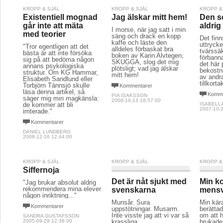
KROPP & SJÄL
KROPP & SJÄL
KROPP &
Existentiell mognad
Jag älskar mitt hem!
Den s
går inte att mäta
aldri
I morse, när jag satt i min
med teorier
säng och drack en kopp
Det fin
kaffe och läste den
uttrycke
"Tror egentligen att det
alldeles förbaskat bra
tvärssäke
bästa är att inte försöka
boken av Karin Alvtegen,
förbann
sig på att bedöma någon
SKUGGA, slog det mig
det här
annans psykologiska
plötsligt; vad jag älskar
bekostna
struktur. Om KG Hammar,
mitt hem!
av andr
Elisabeth Sandlund eller
tillkor
Torbjörn Tännsjö skulle
Kommentarer
läsa denna artikel, så
Komme
PIA ISAKSSON
säger mig min magkänsla:
2008-10-13 18:57:00
de kommer att bli
ISABELL
2007-10-2
irriterade."
Kommentarer
DANIEL LUNDBERG
2008-12-16 12:44:00
KROPP & SJÄL
KROPP & SJÄL
KROPP &
Siffernoja
Det är nåt sjukt med
Min k
"Jag brukar absolut aldrig
rekommendera mina elever
svenskarna
mens
någon inriktning..."
Munsår. Sura
Min kär
Kommentarer
uppstötningar. Musarm.
berätta
Inte visste jag att vi var så 
om att 
SANDRA GUSTAFSSON
2005-09-29 12:38:00
krassliga.
brukade