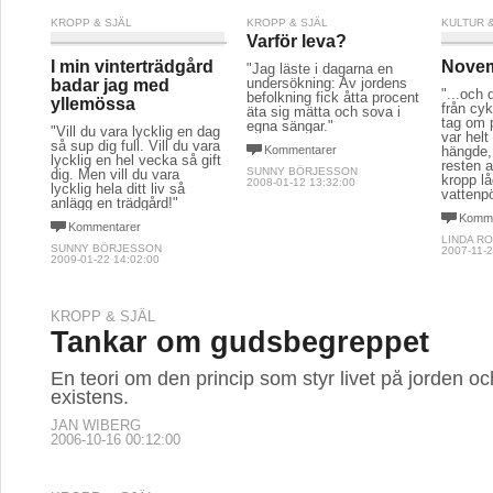
KROPP & SJÄL
KROPP & SJÄL
KULTUR 
Varför leva?
I min vinterträdgård
Nove
"Jag läste i dagarna en
undersökning: Av jordens
badar jag med
"...och 
befolkning fick åtta procent
yllemössa
från cyk
äta sig mätta och sova i
tag om 
egna sängar."
"Vill du vara lycklig en dag
var helt
så sup dig full. Vill du vara
Kommentarer
hängde,
lycklig en hel vecka så gift
resten 
SUNNY BÖRJESSON
dig. Men vill du vara
kropp lå
2008-01-12 13:32:00
lycklig hela ditt liv så
vattenpö
anlägg en trädgård!"
Komme
Kommentarer
LINDA R
SUNNY BÖRJESSON
2007-11-2
2009-01-22 14:02:00
KROPP & SJÄL
Tankar om gudsbegreppet
En teori om den princip som styr livet på jorden o
existens.
JAN WIBERG
2006-10-16 00:12:00