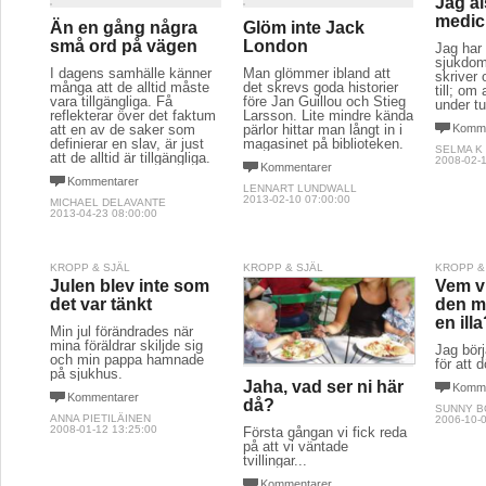
Jag ä
medic
Än en gång några
Glöm inte Jack
små ord på vägen
London
Jag har
sjukdom
I dagens samhälle känner
Man glömmer ibland att
skriver
många att de alltid måste
det skrevs goda historier
till; om 
vara tillgängliga. Få
före Jan Guillou och Stieg
under t
reflekterar över det faktum
Larsson. Lite mindre kända
att en av de saker som
pärlor hittar man långt in i
Komme
definierar en slav, är just
magasinet på biblioteken.
SELMA K
att de alltid är tillgängliga.
2008-02-1
Kommentarer
Kommentarer
LENNART LUNDWALL
2013-02-10 07:00:00
MICHAEL DELAVANTE
2013-04-23 08:00:00
KROPP & SJÄL
KROPP & SJÄL
KROPP &
Julen blev inte som
Vem vi
det var tänkt
den m
en ill
Min jul förändrades när
mina föräldrar skiljde sig
Jag bör
och min pappa hamnade
för att 
på sjukhus.
Jaha, vad ser ni här
Komme
Kommentarer
då?
SUNNY 
ANNA PIETILÄINEN
2006-10-0
2008-01-12 13:25:00
Första gångan vi fick reda
på att vi väntade
tvillingar...
Kommentarer