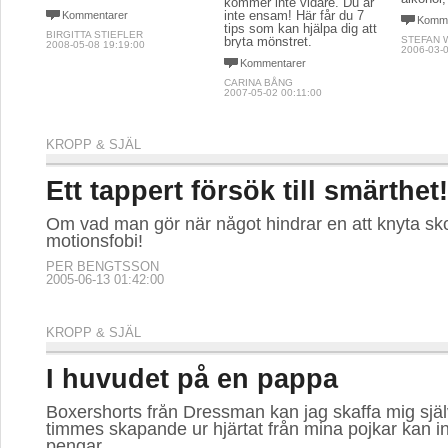
kommer inte vidare. Du är
inte ensam! Här får du 7
Kommentarer
Komme
tips som kan hjälpa dig att
BIRGITTA STIEFLER
bryta mönstret.
STEFAN 
2008-05-08 19:19:00
2006-03-0
Kommentarer
CARINA BÅNG
2007-05-02 00:11:00
KROPP & SJÄL
Ett tappert försök till smärthet!
Om vad man gör när något hindrar en att knyta skor
motionsfobi!
PER BENGTSSON
2005-06-13 01:42:00
KROPP & SJÄL
I huvudet på en pappa
Boxershorts från Dressman kan jag skaffa mig sjä
timmes skapande ur hjärtat från mina pojkar kan in
pengar.