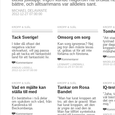
bättre, och alltsammans var alldeles sant.
MICHAEL DELAVANTE
2012-12-27 07:00:00
KROPP & SJÄL
KROPP & SJÄL
KROPP &
Tomhe
Tack Sverige!
Omsorg om sorg
"Att sta
tystnad 
I tider då oftast det
Kan sorg ignoreras? Nej
par daga
negativa väcker
jag tror den måste levas
kroppen
skrivarlust, vill jag passa
ut, gråtas ut för att inte
möjligh
på att tacka ett fantastiskt
förlama och förstena.
land för ett fantastiskt liv.
Komme
Kommentarer
MADELEI
Kommentarer
LENNART LUNDWALL
2010-11-2
2012-11-25 07:00:00
ANGUS LIDDELL
2012-12-14 07:00:00
KROPP & SJÄL
KROPP & SJÄL
KROPP &
Vad en mjälte kan
Tankar om Rosa
IQ-tes
ställa till med
Bandet
"Jaha, t
väl bäst
En berättelse i två delar
"Man har lurat kroppen att
det om m
om sjukdom och vård, från
tro, att den är gravid. Man
mig."
Karolinska till
har lurat kroppen, att den
Beckomberga.
är yngre än vad den är.
Komme
Man har tillfört syntetiska
Kommentarer
medel till kroppens organ.
ANGUS L