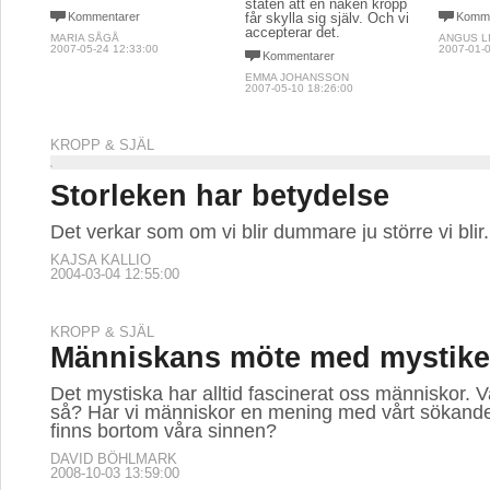
staten att en naken kropp
Kommentarer
får skylla sig själv. Och vi
Komme
accepterar det.
MARIA SÅGÅ
ANGUS L
2007-05-24 12:33:00
2007-01-0
Kommentarer
EMMA JOHANSSON
2007-05-10 18:26:00
KROPP & SJÄL
Storleken har betydelse
Det verkar som om vi blir dummare ju större vi blir.
KAJSA KALLIO
2004-03-04 12:55:00
KROPP & SJÄL
Människans möte med mystik
Det mystiska har alltid fascinerat oss människor. V
så? Har vi människor en mening med vårt sökande
finns bortom våra sinnen?
DAVID BÖHLMARK
2008-10-03 13:59:00