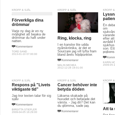
KROPP & SJÄL
KROPP & SJÄL
KROPP &
Lyssn
patien
Förverkliga dina
drömmar
En deba
om
Varje ny dag är en ny
sjukvår
möjlighet att bejaka de
varande
drömmar du haft under
Ring, klocka, ring
efter at
natten.
avrådd f
I en kanske lite udda
sjukhus
Kommentarer
nyårskrönika, är det er
son. Ett
Sourzare jag vill lyfta fram
pojkens
TORD SAND
bland årets höjdpunkter.
2013-01-10 07:00:00
Komme
Kommentarer
KARIN H
2009-05-1
MALIN MICHEA
2012-12-28 18:01:00
KROPP & SJÄL
KROPP & SJÄL
KROPP &
Respons på "Livets
Cancer behöver inte
viktigaste tid"
betyda döden
Jag tror texten talar för sig
Läkarna skakade på
själv
huvudet och befarade det
värsta. - Jag dö? Det kan
Kommentarer
du glömma, sade jag.
Att ta 
BIRGITTA STIEFLER
Kommentarer
2009-04-05 16:29:00