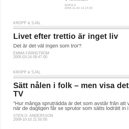
SOFIA K
2006-11-03 14:15:00
KROPP & SJÄL
Livet efter trettio är inget liv
Det är det väl ingen som tror?
EMMA FÄRNSTRÖM
2005-03-24 09:47:00
KROPP & SJÄL
Sätt nålen i folk – men visa det
TV
"Hur många spruträdda är det som avstår från att 
när de dagligen får se sprutor som sätts lodrätt in 
STEN O. ANDERSSON
2009-10-10 21:50:00