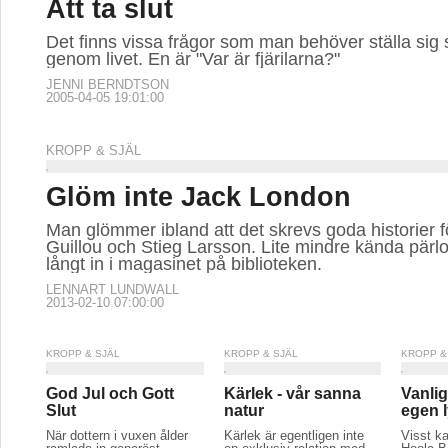
Att ta slut
Det finns vissa frågor som man behöver ställa sig 
genom livet. En är "Var är fjärilarna?"
JENNI BERNDTSON
2005-04-05 19:01:00
KROPP & SJÄL
Glöm inte Jack London
Man glömmer ibland att det skrevs goda historier 
Guillou och Stieg Larsson. Lite mindre kända pärlo
långt in i magasinet på biblioteken.
LENNART LUNDWALL
2013-02-10 07:00:00
KROPP & SJÄL
KROPP & SJÄL
KROPP &
God Jul och Gott
Kärlek - vår sanna
Vanlig
Slut
natur
egen l
När dottern i vuxen ålder
Kärlek är egentligen inte
Visst k