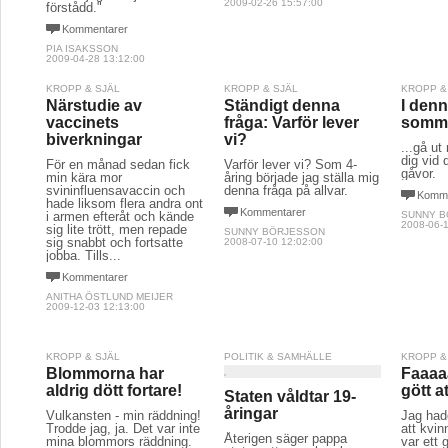
2009-02-26 15:57:00
förstådd."
Kommentarer
PIA ISAKSSON
2009-04-28 13:12:00
KROPP & SJÄL
KROPP & SJÄL
KROPP &
Närstudie av
Ständigt denna
I denn
vaccinets
fråga: Varför lever
sommar
biverkningar
vi?
...gå ut
dig vid
För en månad sedan fick
Varför lever vi? Som 4-
gåvor.
min kära mor
åring började jag ställa mig
svininfluensavaccin och
denna fråga på allvar.
Komme
hade liksom flera andra ont
Kommentarer
i armen efteråt och kände
SUNNY 
2008-06-1
sig lite trött, men repade
SUNNY BÖRJESSON
sig snabbt och fortsatte
2008-07-10 12:02:00
jobba. Tills...
Kommentarer
ANITHA ÖSTLUND MEIJER
2009-12-03 12:13:00
KROPP & SJÄL
POLITIK & SAMHÄLLE
KROPP &
Blommorna har
Faaaa
aldrig dött fortare!
gött at
Staten våldtar 19-
åringar
Vulkansten - min räddning!
Jag hade
Trodde jag, ja. Det var inte
att kvin
Återigen säger pappa
mina blommors räddning.
var ett 