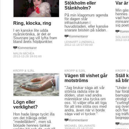
Stökholm eller
Var är
Stånkholm?
Min gäs
hennes l
På min klagomurs agenda
vad hun
för dagen står
minsann 
infrastrukturen i
Ring, klocka, ring
sig poete
huvudstaden, eller kanske
snarare bristen på sådan.
I en kanske lite udda
Komme
nyårskrönika, är det er
Kommentarer
SOLSKE
Sourzare jag vill lyfta fram
2012-10-2
bland årets höjdpunkter.
LENNART LUNDWALL
2012-11-18 07:00:00
Kommentarer
MALIN MICHEA
2012-12-28 18:01:00
KROPP & SJÄL
KROPP & SJÄL
KROPP &
Vägen till vishet går
Ställ 
motströms
så blir
"Jag brukar säga att vår
"Under 
största rädsla inte är
har förä
döden, utan vad andra
barnupp
människor ska tycka om
otrolig
Lögn eller
oss. Vi väljer ofta att tiga
"curlingf
för att inte stöta oss med
sig över
verklighet?
andra, även när vi borde
och fle
säga vad vi tycker."
sig träf
Hon hade länge tyckt illa
begrepp
om det tråkiga ordet
Kommentarer
"medelåldern", men så
Komme
började hennes tankar
MICHAEL DELAVANTE
2009-01-15 16:27:00