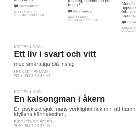
tonåring, deprimerad och
Munsår.
trasig?
Kommentarer
uppstöt
Kommentarer
Inte viss
STEFAN WHILDE
2008-09-09 08:45:00
krasslig
ANNIKA ARVE
2008-07-12 12:40:00
Komme
ANNA-CA
2005-09-2
KROPP & SJÄL
Ett liv i svart och vitt
med smårutiga blå inslag
LENNART EKMAN
2005-09-04 19:47:00
KROPP & SJÄL
En kalsongman i åkern
En psykiskt sjuk mans verklighet fick min att hamn
idyllens kännetecken.
BIRGITTA STIEFLER
2010-08-07 23:32:00