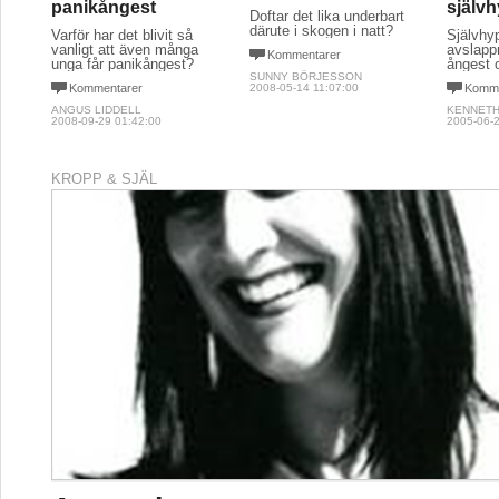
panikångest
själv
Doftar det lika underbart
därute i skogen i natt?
Varför har det blivit så
Självhyp
vanligt att även många
avslappn
Kommentarer
unga får panikångest?
ångest 
SUNNY BÖRJESSON
Kommentarer
2008-05-14 11:07:00
Komme
ANGUS LIDDELL
KENNET
2008-09-29 01:42:00
2005-06-2
KROPP & SJÄL