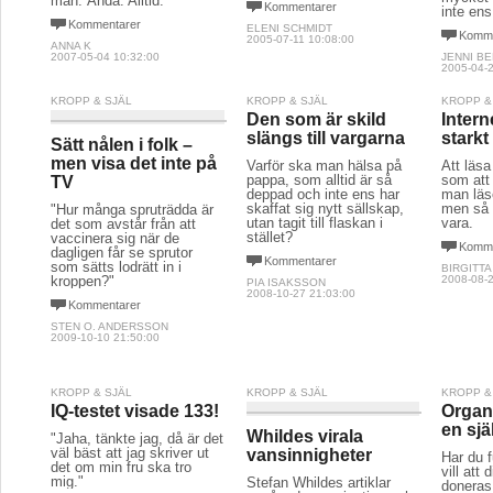
man. Ändå. Alltid."
Kommentarer
inte ens
Kommentarer
ELENI SCHMIDT
Komme
2005-07-11 10:08:00
ANNA K
2007-05-04 10:32:00
JENNI B
2005-04-2
KROPP & SJÄL
KROPP & SJÄL
KROPP &
Den som är skild
Intern
slängs till vargarna
starkt
Sätt nålen i folk –
men visa det inte på
Varför ska man hälsa på
Att läsa
pappa, som alltid är så
som att
TV
deppad och inte ens har
man läse
skaffat sig nytt sällskap,
men så 
"Hur många spruträdda är
utan tagit till flaskan i
vara.
det som avstår från att
stället?
vaccinera sig när de
Komme
dagligen får se sprutor
Kommentarer
som sätts lodrätt in i
BIRGITTA
kroppen?"
2008-08-2
PIA ISAKSSON
2008-10-27 21:03:00
Kommentarer
STEN O. ANDERSSON
2009-10-10 21:50:00
KROPP & SJÄL
KROPP & SJÄL
KROPP &
IQ-testet visade 133!
Organ
en sjä
Whildes virala
"Jaha, tänkte jag, då är det
väl bäst att jag skriver ut
vansinnigheter
Har du 
det om min fru ska tro
vill att
mig."
Stefan Whildes artiklar
doneras