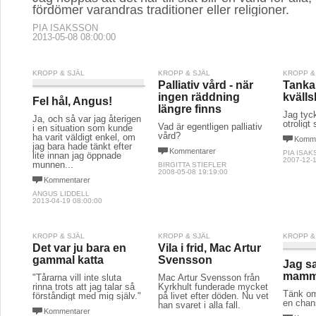
fördömer varandras traditioner eller religioner.
PIA ISAKSSON
2013-05-08 08:00:00
KROPP & SJÄL
KROPP & SJÄL
KROPP &
Palliativ vård - när
Tanka
ingen räddning
kvälls
Fel hål, Angus!
längre finns
Jag tyck
Ja, och så var jag återigen
otroligt 
Vad är egentligen palliativ
i en situation som kunde
vård?
ha varit väldigt enkel, om
Komme
jag bara hade tänkt efter
Kommentarer
PIA ISA
lite innan jag öppnade
2007-12-1
munnen...
BIRGITTA STIEFLER
2008-05-08 19:19:00
Kommentarer
ANGUS LIDDELL
2013-04-19 08:00:00
KROPP & SJÄL
KROPP & SJÄL
KROPP &
Det var ju bara en
Vila i frid, Mac Artur
gammal katta
Svensson
Jag s
mamm
"Tårarna vill inte sluta
Mac Artur Svensson från
rinna trots att jag talar så
Kyrkhult funderade mycket
Tänk om
förståndigt med mig själv."
på livet efter döden. Nu vet
en chans 
han svaret i alla fall.
Kommentarer