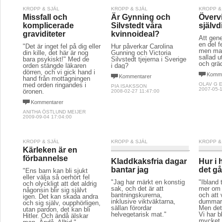
KROPP & SJÄL
KROPP & SJÄL
KROPP &
Missfall och
Är Gynning och
Överv
komplicerade
Silvstedt våra
självd
graviditeter
kvinnoideal?
Att gen
en del f
"Det är inget fel på dig eller
Hur påverkar Carolina
men man 
din kille, det här är nog
Gunning och Victoria
sallad u
bara psykiskt!" Med de
Silvstedt tjejerna i Sverige
och grä
orden stängde läkaren
i dag?
dörren, och vi gick hand i
Komme
Kommentarer
hand från mottagningen
med orden ringandes i
OLAV G 
PIA ISAKSSON
2007-05-1
öronen.
2008-02-27 11:47:00
Kommentarer
ANITHA ÖSTLUND MEIJER
2009-09-04 17:04:00
KROPP & SJÄL
KROPP & SJÄL
KROPP &
Kärleken är en
förbannelse
Kladdkaksfria dagar
Hur i 
bantar jag
det gå
"Ens barn kan bli sjukt
eller välja så oerhört fel
"Jag har märkt en konstig
"Ibland t
och olyckligt att det aldrig
sak, och det är att
mer om l
någonsin blir sig självt
bantningskurerna,
och att v
igen. Det kan skada andra
inklusive viktväktarna,
dummar
och sig själv, oupphörligen,
sällan förordar
Men det
utan pardon, det kan bli
helvegetarisk mat."
Vi har b
Hitler. Och ändå älskar
mycket v