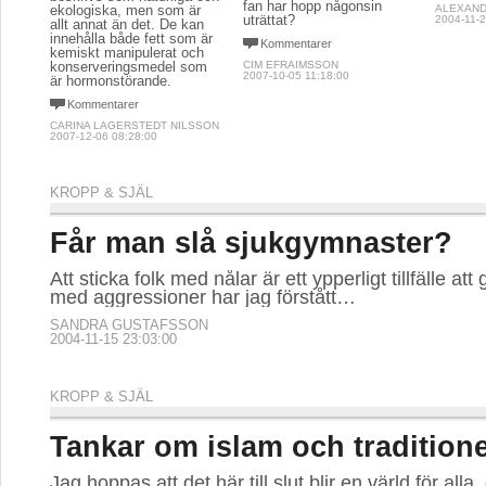
fan har hopp någonsin
ekologiska, men som är
ALEXAND
uträttat?
2004-11-2
allt annat än det. De kan
innehålla både fett som är
Kommentarer
kemiskt manipulerat och
konserveringsmedel som
CIM EFRAIMSSON
2007-10-05 11:18:00
är hormonstörande.
Kommentarer
CARINA LAGERSTEDT NILSSON
2007-12-06 08:28:00
KROPP & SJÄL
Får man slå sjukgymnaster?
Att sticka folk med nålar är ett ypperligt tillfälle att
med aggressioner har jag förstått…
SANDRA GUSTAFSSON
2004-11-15 23:03:00
KROPP & SJÄL
Tankar om islam och tradition
Jag hoppas att det här till slut blir en värld för alla