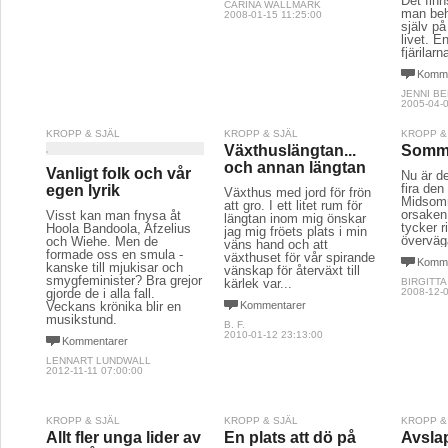
Det fin
CARINA WALLMARK
man beh
2008-01-15 11:25:00
själv p
livet. E
fjärilarn
Komme
JENNI B
2005-04-0
KROPP & SJÄL
KROPP & SJÄL
KROPP &
Växthuslängtan...
Somma
och annan längtan
Vanligt folk och vår
Nu är de
fira den
egen lyrik
Växthus med jord för frön
Midsomm
att gro. I ett litet rum för
orsaken 
Visst kan man fnysa åt
längtan inom mig önskar
tycker 
Hoola Bandoola, Afzelius
jag mig fröets plats i min
överväg
och Wiehe. Men de
väns hand och att
formade oss en smula -
växthuset för vår spirande
Komme
kanske till mjukisar och
vänskap för återväxt till
smygfeminister? Bra grejor
kärlek var...
BIRGITTA
gjorde de i alla fall.
2008-12-0
Veckans krönika blir en
Kommentarer
musikstund.
B. F.
2010-01-12 23:13:00
Kommentarer
LENNART LUNDWALL
2012-11-11 07:00:00
KROPP & SJÄL
KROPP & SJÄL
KROPP &
Allt fler unga lider av
En plats att dö på
Avsla