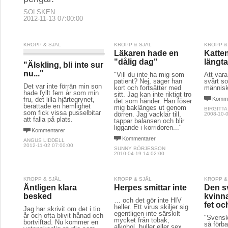
SOLSKEN
2012-11-13 07:00:00
KROPP & SJÄL
KROPP & SJÄL
KROPP &
Läkaren hade en
Katte
"dålig dag"
längt
"Älskling, bli inte sur
nu..."
"Vill du inte ha mig som
Att vara
patient? Nej, säger han
svårt s
Det var inte förrän min son
kort och fortsätter med
människa
hade fyllt fem år som min
sitt. Jag kan inte riktigt tro
fru, det lilla hjärtegrynet,
Komme
det som händer. Han föser
berättade en hemlighet
mig baklänges ut genom
BIRGITTA
som fick vissa pusselbitar
dörren. Jag vacklar till,
2008-10-0
att falla på plats.
tappar balansen och blir
liggande i korridoren..."
Kommentarer
Kommentarer
ANGUS LIDDELL
2012-11-02 07:00:00
SUNNY BÖRJESSON
2010-04-19 14:02:00
KROPP & SJÄL
KROPP & SJÄL
KROPP &
Äntligen klara
Herpes smittar inte
Den s
besked
kvinna
… och det gör inte HIV
fet oc
heller. Ett virus skiljer sig
Jag har skrivit om det i tio
egentligen inte särskilt
år och ofta blivit hånad och
"Svenska
mycket från tobak,
bortviftad. Nu kommer en
så förba
alkohol, buller eller sex.