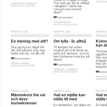
2007-10-3
Tror man att det är ofarligt
LARS-ERIK LARSSON
i längden? Varför har
2007-12-16 17:28:00
cancern hos kvinnor
ökat?"
Kommentarer
PIA ISAKSSON
2007-11-01 10:55:00
KROPP & SJÄL
KROPP & SJÄL
KROPP &
En mening med allt?
Om fylla - år, alltså
Kvinn
kan al
Ska jag kyssa något blir
70-åringen har redan
det inte påvens ring utan
smakat på små doser av
"Kvinnan
hellre min fru, så det så!
artrit och demens, och en
uppoffri
herr Alzheimer knackar på
Hon mist
Kommentarer
dörren.
skaparkr
ANGUS LIDDELL
Hon blir 
Kommentarer
2013-03-15 07:00:00
drastisk
LENNART LUNDWALL
2013-02-03 07:00:00
Komme
PIA ISA
2009-04-2
KROPP & SJÄL
KROPP & SJÄL
KROPP &
Människors fria val
Vad en mjälte kan
Vad e
och dess
ställa till med
ställa 
konsekvenser
En berättelse i tre delar om
En berät