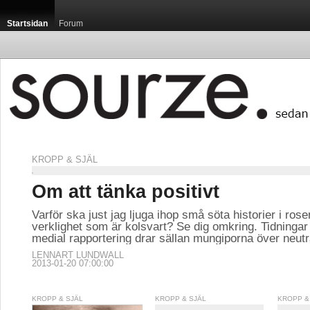
Startsidan
Forum
KROPP & SJÄL
Om att tänka positivt
Varför ska just jag ljuga ihop små söta historier i ros
verklighet som är kolsvart? Se dig omkring. Tidningar
medial rapportering drar sällan mungiporna över neutr
LENNART LUNDWALL
2013-01-20 07:00:00
KROPP & SJÄL
KROPP & SJÄL
KROPP &