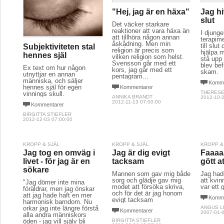
"Hej, jag är en häxa"
Jag hit
slut
Det väcker starkare
reaktioner att vara häxa än
I djunge
att tillhöra någon annan
terapime
åskådning. Men min
till slu
Subjektiviteten stal
religion är precis som
hjälpa m
hennes själ
vilken religion som helst.
stå upp 
Svensson går med ett
blev bef
Ex text om hur någon
kors, jag går med ett
skam.
utnyttjar en annan
pentagram...
människa, och säljer
Komme
hennes själ för egen
Kommentarer
THERES
vinnings skull.
ANNIKA BRANDT
2012-10-2
2012-11-13 07:00:00
Kommentarer
BIRGITTA STIEFLER
2012-12-03 07:00:00
KROPP & SJÄL
KROPP & SJÄL
KROPP &
Jag tog en omväg i
Jag är dig evigt
Faaaa
livet - för jag är en
tacksam
gött at
sökare
Mannen som gav mig både
Jag hade
sorg och glädje gav mig
att kvin
"Jag dömer inte mina
modet att försöka skriva,
var ett 
föräldrar, men jag önskar
och för det är jag honom
att jag hade haft en mer
Komme
evigt tacksam
harmonisk barndom. Nu
orkar jag inte längre förstå
ANGUS L
Kommentarer
2007-01-0
alla andra människors
öden - jag vill själv bli
BIRGITTA STIEFLER