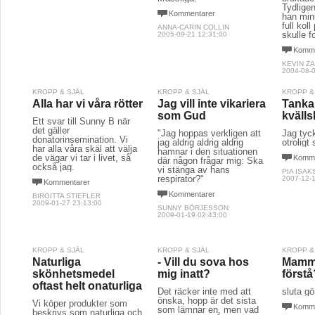
Tydligen
Kommentarer
han min
full kol
ANNA-CARIN COLLIN
skulle f
2005-09-21 12:31:00
Komme
KEVIN Z
2004-08-0
KROPP & SJÄL
KROPP & SJÄL
KROPP &
Alla har vi våra rötter
Jag vill inte vikariera
Tanka
som Gud
kvälls
Ett svar till Sunny B när
det gäller
"Jag hoppas verkligen att
Jag tyck
donatorinsemination. Vi
jag aldrig aldrig aldrig
otroligt 
har alla våra skäl att välja
hamnar i den situationen
de vägar vi tar i livet, så
Komme
där någon frågar mig: Ska
också jag.
vi stänga av hans
PIA ISA
respirator?"
2007-12-1
Kommentarer
Kommentarer
BIRGITTA STIEFLER
2009-01-27 23:13:00
SUNNY BÖRJESSON
2009-01-19 02:43:00
KROPP & SJÄL
KROPP & SJÄL
KROPP &
Naturliga
- Vill du sova hos
Mamma
skönhetsmedel
mig inatt?
förstå
oftast helt onaturliga
Det räcker inte med att
sluta gö
önska, hopp är det sista
Vi köper produkter som
Komme
som lämnar en, men vad
beskrivs som naturliga och