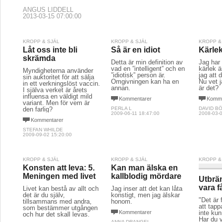
ANGUS LIDDELL
2013-03-15 07:00:00
KROPP & SJÄL
KROPP & SJÄL
KROPP &
Låt oss inte bli
Så är en idiot
Kärle
skrämda
Detta är min definition av
Jag har 
vad en ”intelligent” och en
kärlek ä
Myndigheterna använder
”idiotisk” person är.
jag att 
sin auktoritet för att sälja
Omgivningen kan ha en
Nu vet 
in ett verkningslöst vaccin.
annan.
är det?
I själva verket är årets
influensa en väldigt mild
Kommentarer
Komme
variant. Men för vem är
den farlig?
PERLA L
DAVID B
2009-06-11 18:47:00
2008-03-0
Kommentarer
STEFAN WHILDE
2009-09-02 15:20:00
KROPP & SJÄL
KROPP & SJÄL
KROPP &
Konsten att leva: 5.
Kan man älska en
Meningen med livet
kallblodig mördare
Utbrän
vara f
Livet kan bestå av allt och
Jag inser att det kan låta
det är du själv,
konstigt, men jag älskar
"Det är 
tillsammans med andra,
honom.
att tapp
som bestämmer utgången
Kommentarer
inte kun
och hur det skall levas.
Har du 
ANNA DRANGEL