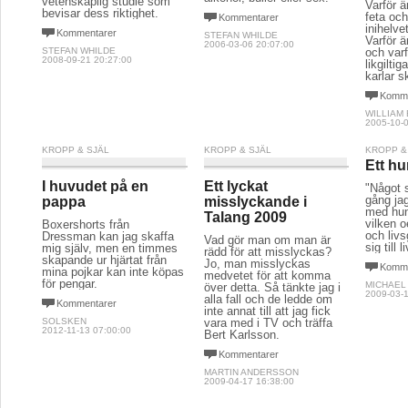
vetenskaplig studie som
Varför ä
bevisar dess riktighet.
feta och
Kommentarer
inihelve
Kommentarer
STEFAN WHILDE
Varför ä
2006-03-06 20:07:00
STEFAN WHILDE
och varf
2008-09-21 20:27:00
likgiltig
karlar s
Komme
WILLIAM
2005-10-0
KROPP & SJÄL
KROPP & SJÄL
KROPP &
Ett hu
I huvudet på en
Ett lyckat
"Något 
gång jag
pappa
misslyckande i
med hun
Talang 2009
vilken o
Boxershorts från
och livs
Dressman kan jag skaffa
Vad gör man om man är
sig till l
mig själv, men en timmes
rädd för att misslyckas?
skapande ur hjärtat från
Jo, man misslyckas
Komme
mina pojkar kan inte köpas
medvetet för att komma
för pengar.
MICHAEL
över detta. Så tänkte jag i
2009-03-1
alla fall och de ledde om
Kommentarer
inte annat till att jag fick
SOLSKEN
vara med i TV och träffa
2012-11-13 07:00:00
Bert Karlsson.
Kommentarer
MARTIN ANDERSSON
2009-04-17 16:38:00