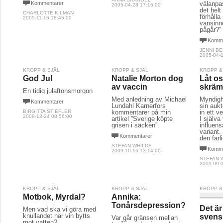
Kommentarer
välanpa
2005-04-28 17:16:00
det helt
CHARLOTTE KILMAN
förhålla 
2005-11-16 18:45:00
vansinn
pågår?"
Komme
JENNI B
2005-04-1
KROPP & SJÄL
KROPP & SJÄL
KROPP &
God Jul
Natalie Morton dog
Låt os
av vaccin
skrä
En tidig julaftonsmorgon
Med anledning av Michael
Myndigh
Kommentarer
Lundahl Karnerfors
sin aukto
BIRGITTA STIEFLER
kommentarer på min
in ett v
2009-12-24 08:56:00
artikel ”Sverige köpte
I själva
grisen i säcken”.
influens
variant
Kommentarer
den farl
STEFAN WHILDE
Komme
2009-10-16 13:14:00
STEFAN 
2009-09-0
KROPP & SJÄL
KROPP & SJÄL
KROPP &
Motbok, Myrdal?
Annika:
Tonårsdepression?
Det är
Men vad ska vi göra med
knullandet när vin bytts
svens
Var går gränsen mellan
mot vatten?