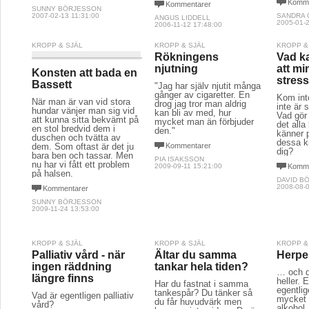
Komme
Kommentarer
SUNNY BÖRJESSON
2007-02-13 11:31:00
SANDRA 
ANGUS LIDDELL
2005-01-2
2006-11-12 17:48:00
KROPP & SJÄL
KROPP & SJÄL
KROPP &
Rökningens
Vad k
njutning
att mi
Konsten att bada en
stres
Bassett
"Jag har själv njutit många
gånger av cigaretter. En
Kom int
När man är van vid stora
drog jag tror man aldrig
inte är 
hundar vänjer man sig vid
kan bli av med, hur
Vad gör
att kunna sitta bekvämt på
mycket man än förbjuder
det all
en stol bredvid dem i
den."
känner 
duschen och tvätta av
dessa kr
dem. Som oftast är det ju
Kommentarer
dig?
bara ben och tassar. Men
PIA ISAKSSON
nu har vi fått ett problem
2009-09-11 15:21:00
Komme
på halsen.
DAVID B
2008-08-0
Kommentarer
SUNNY BÖRJESSON
2009-11-24 13:53:00
KROPP & SJÄL
KROPP & SJÄL
KROPP &
Palliativ vård - när
Ältar du samma
Herpes
ingen räddning
tankar hela tiden?
… och d
längre finns
heller. E
Har du fastnat i samma
egentlig
tankespår? Du tänker så
Vad är egentligen palliativ
mycket 
du får huvudvärk men
vård?
alkohol,