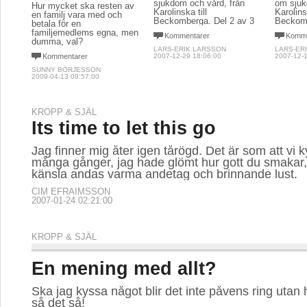
sjukdom och vård, från
om sjuk
Hur mycket ska resten av
Karolinska till
Karolinsk
en familj vara med och
Beckomberga. Del 2 av 3
Beckom
betala för en
familjemedlems egna, men
Kommentarer
Komme
dumma, val?
LARS-ERIK LARSSON
LARS-ER
Kommentarer
2007-12-29 18:06:00
2007-12-1
SUNNY BÖRJESSON
2009-04-13 09:57:00
KROPP & SJÄL
Its time to let this go
Jag finner mig åter igen tårögd. Det är som att vi k
många gånger, jag hade glömt hur gott du smakar,
känsla andas varma andetag och brinnande lust.
CIM EFRAIMSSON
2007-01-24 02:21:00
KROPP & SJÄL
En mening med allt?
Ska jag kyssa något blir det inte påvens ring utan h
så det så!