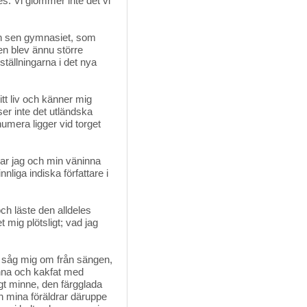
ses. Vi glömmer inte det vi
ch sen gymnasiet, som 
en blev ännu större
 ställningarna i det nya
tt liv och känner mig
ser inte det utländska
numera ligger vid torget
r jag och min väninna 
nliga indiska författare i
ch läste den alldeles
mig plötsligt; vad jag
g såg mig om från sängen, 
nna och kakfat med
igt minne, den färgglada
h mina föräldrar däruppe