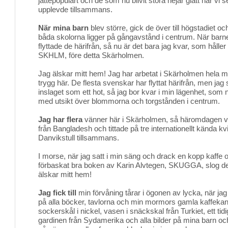
jättepopulärt och de som nu blivit stora hejar glatt när vi 
upplevde tillsammans.
När mina barn
blev större, gick de över till högstadiet o
båda skolorna ligger på gångavstånd i centrum. När barn
flyttade de härifrån, så nu är det bara jag kvar, som håller
SKHLM, före detta Skärholmen.
Jag älskar mitt hem! Jag har arbetat i Skärholmen hela mi
trygg här. De flesta svenskar har flyttat härifrån, men jag 
inslaget som ett hot, så jag bor kvar i min lägenhet, som 
med utsikt över blommorna och torgstånden i centrum.
Jag har flera
vänner här i Skärholmen, så häromdagen va
från Bangladesh och tittade på tre internationellt kända kvin
Danvikstull tillsammans.
I morse, när jag satt i min säng och drack en kopp kaffe o
förbaskat bra boken av Karin Alvtegen, SKUGGA, slog det 
älskar mitt hem!
Jag fick till
min förvåning tårar i ögonen av lycka, när ja
på alla böcker, tavlorna och min mormors gamla kaffeka
sockerskål i nickel, vasen i snäckskal från Turkiet, ett tid
gardinen från Sydamerika och alla bilder på mina barn oc