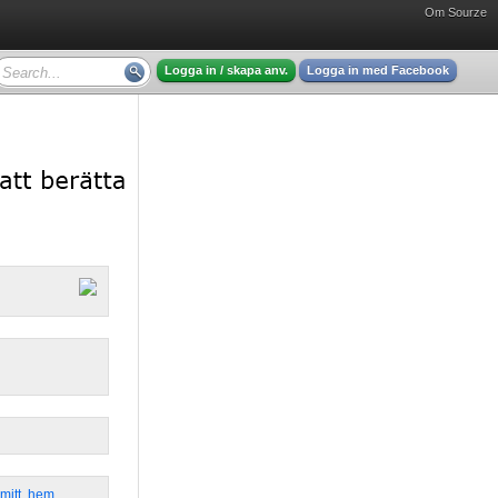
Om Sourze
Logga in / skapa anv.
Logga in med Facebook
mitt
,
hem
,