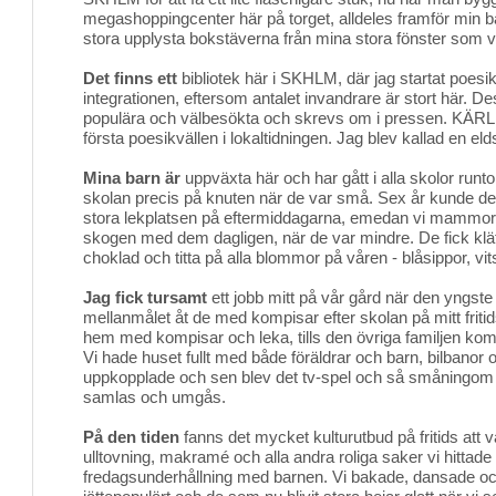
megashoppingcenter här på torget, alldeles framför min 
stora upplysta bokstäverna från mina stora fönster som vä
Det finns ett
bibliotek här i SKHLM, där jag startat poesikvä
integrationen, eftersom antalet invandrare är stort här. D
populära och välbesökta och skrevs om i pressen. KÄ
första poesikvällen i lokaltidningen. Jag blev kallad en elds
Mina barn är
uppväxta här och har gått i alla skolor runtom
skolan precis på knuten när de var små. Sex år kunde de
stora lekplatsen på eftermiddagarna, emedan vi mammor sat
skogen med dem dagligen, när de var mindre. De fick klät
choklad och titta på alla blommor på våren - blåsippor, vit
Jag fick tursamt
ett jobb mitt på vår gård när den yngste 
mellanmålet åt de med kompisar efter skolan på mitt fritid
hem med kompisar och leka, tills den övriga familjen ko
Vi hade huset fullt med både föräldrar och barn, bilbanor 
uppkopplade och sen blev det tv-spel och så småningom
samlas och umgås.
På den tiden
fanns det mycket kulturutbud på fritids att v
ulltovning, makramé och alla andra roliga saker vi hittade
fredagsunderhållning med barnen. Vi bakade, dansade och