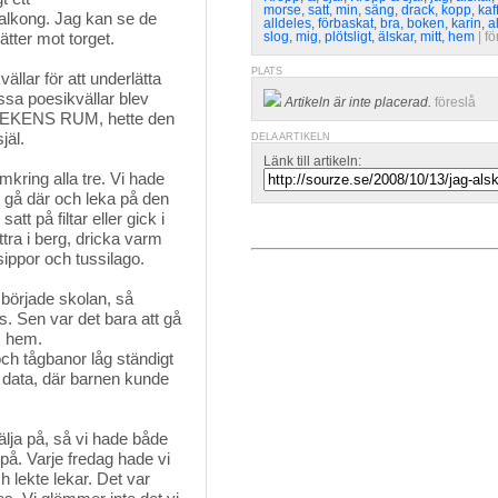
morse
,
satt
,
min
,
säng
,
drack
,
kopp
,
kaf
balkong. Jag kan se de
alldeles
,
förbaskat
,
bra
,
boken
,
karin
,
a
tter mot torget.
slog
,
mig
,
plötsligt
,
älskar
,
mitt
,
hem
| 
fö
PLATS
llar för att underlätta 
essa poesikvällar blev
Artikeln är inte placerad.
föreslå
RLEKENS RUM, hette den
jäl.
DELA ARTIKELN
Länk till artikeln:
kring alla tre. Vi hade 
 gå där och leka på den
t på filtar eller gick i
tra i berg, dricka varm
sippor och tussilago.
började skolan, så 
s. Sen var det bara att gå
m hem.
och tågbanor låg ständigt
 data, där barnen kunde
älja på, så vi hade både 
 på. Varje fredag hade vi
 lekte lekar. Det var