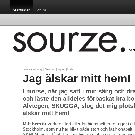
Startsidan
Forum
Föreslå ändring
| 
Skriv ut
| 
Tipsa
| 
Dela
Jag älskar mitt hem!
I morse, när jag satt i min säng och dr
och läste den alldeles förbaskat bra b
Alvtegen, SKUGGA, slog det mig plötsl
älskar mitt hem!
Mitt hem är
varken stort eller fashionabelt men ligger i et
Stockholm, som nu har blivit både stort och fashionabelt. 
SKHLM för att få ett lite flaschigare stuk, nu när man bygg