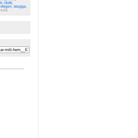
fe
,
läste
,
lvtegen
,
skugga
,
reslå