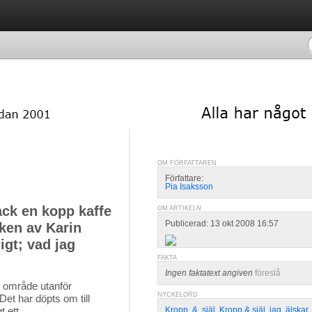
OM FÖRFATTAREN
Författare:
Pia Isaksson
ack en kopp kaffe
OM ARTIKELN
Publicerad: 13 okt 2008 16:57
oken av Karin
igt; vad jag
FAKTA
Ingen faktatext angiven
föreslå
t område utanför 
NYCKELORD
Det har döpts om till
t ett
Kropp
,
&
,
själ
,
Kropp & själ
,
jag
,
älskar
,