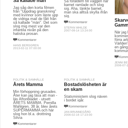
Så kallade män
Sa föräldern till väggen när
barnet ramlade och slog
Jag såg den korta filmen
sig. Aha, tänkte barnet,
från "Uppdrag granskning"
man ska alltså skylla ifrån
med kvinnor som läste upp
sig.
de vidriga mail de fått från
Skarv
så kallade "män". Det som
Kommentarer
Gamma
slog mig mest var den
STEFAN WHILDE
infantila nivån på den
2007-08-14 13:24:00
När jag 
hatiska prosan.
komment
förra ar
Kommentarer
Världen
HANS BERGGREN
en gång 
2013-02-11 07:00:00
kommuni
Komme
JENNI B
2006-07-1
POLITIK & SAMHÄLLE
POLITIK & SAMHÄLLE
Årets Mamma
Bostadslösheten är
en skam
Min förhoppning grusades.
Åter kan jag läsa att man -
Statsministern slog näven
läs Aftonbladet - utsett
i bordet igår.
ÅRETS MAMMA. Pernilla
Wahlgren, 38 år, blev årets
Kommentarer
SUPERMAMMA och här
JAN BRUNNEGÅRD
slog hon bl.a. drottning
2006-02-16 17:23:00
Silvia
Kommentarer