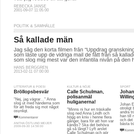
REBECKA JANSE
2001-09-07 11:05:00
POLITIK & SAMHÄLLE
Så kallade män
Jag såg den korta filmen från "Uppdrag gransknin
som läste upp de vidriga mail de fått från så kalla
som slog mig mest var den infantila nivån på den 
HANS BERGGREN
2013-02-11 07:00:00
LITTERATUR & POESI
KULTUR & NÖJE
SPORT
Bröllopsbesvär
Calle Schulman,
Johan 
polisanmäl
Willin
"Nej, jag vägrar…" Anna
huliganerna!
slog ut med händerna som
Johan E
för att freda sig mot något
otroligt 
"Minns ni hur en träskalle
osynligt.
andra t
slog ned Anna Lindh och
han till
högg en kniv i henne flera
Kommentarer
och det 
gånger, bara för att hon var
ANITHA ÖSTLUND MEIJER
bästa t
kändis? Ska det behöva
2009-09-30 14:58:00
gå så långt? Lyft arslet
Komme
Calle Schulman och gör