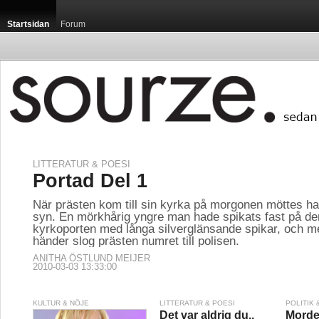
Startsidan
Forum
LITTERATUR & POESI
Portad Del 1
När prästen kom till sin kyrka på morgonen möttes h
syn. En mörkhårig yngre man hade spikats fast på de
kyrkoporten med långa silverglänsande spikar, och 
händer slog prästen numret till polisen.
ANITHA ÖSTLUND MEIJER
2010-03-03 13:33:00
KULTUR & NÖJE
LITTERATUR & POESI
POLITIK
Det var aldrig du..
Morde