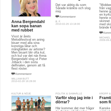
Det var aldrig du som
"Mobben
Sårade kränkte och slog
från va
mig
henne g
en kyrka
Kommentarer
henne o
skinnet
Anna Bergendahl
B. F.
med skä
2010-02-26 13:18:00
kan sopa banan
brände 
med rubbet
Komme
Visst är årets
MICHAEL
Melodifestival en aning
2009-09-2
bisarr med alla sina
konstiga låtar och
mångfalden av artister?
Men bisarrt blir ofta kul,
och kul var det när Anna
Bergendahl slog ut Peter
Jöback i den sista
delfinalen, genom att få
flest röster.
Kommentarer
WILLIAM BUTT
2010-02-28 16:28:00
KULTUR & NÖJE
POLITIK & SAMHÄLLE
KROPP &
Varför slog jag inte i
Framti
dörrar?
som f
Här kommer det mer frågor
Kanske 