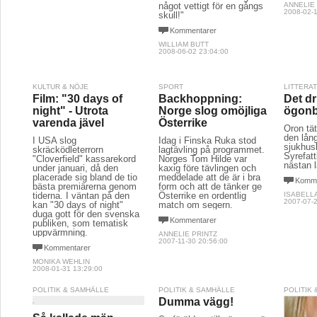
något vettigt för en gångs
ANNELIE
2008-02-1
skull!"
Kommentarer
WILLIAM BUTT
2008-06-02 23:04:00
KULTUR & NÖJE
SPORT
LITTERA
Film: "30 days of
Backhoppning:
Det d
night" - Utrota
Norge slog omöjliga
ögonb
varenda jävel
Österrike
Oron tä
den lån
I USA slog
Idag i Finska Ruka stod
sjukhus
skräcködleterrorn
lagtävling på programmet.
Syrefat
"Cloverfield" kassarekord
Norges Tom Hilde var
nästan 
under januari, då den
kaxig före tävlingen och
placerade sig bland de tio
meddelade att de är i bra
Komme
bästa premiärerna genom
form och att de tänker ge
tiderna. I väntan på den
Österrike en ordentlig
ISABELL
2007-07-2
kan "30 days of night"
match om segern.
duga gott för den svenska
Kommentarer
publiken, som tematisk
uppvärmning.
ANNELIE PRINTZ
2007-11-30 20:56:00
Kommentarer
MONIKA WEHLIN
2008-01-31 13:29:00
POLITIK & SAMHÄLLE
POLITIK & SAMHÄLLE
POLITIK
Dumma vägg!