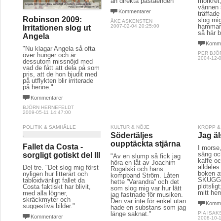
än direkta påståenden
mörkret,
vännen 
Kommentarer
träffade
Robinson 2009:
slog mi
ÅKE ASKENSTEN
hammars
2007-02-04 20:25:00
Irritationen slog ut
så här bl
Angela
Komme
"Nu klagar Angela så ofta
PER BJÖ
över hunger och är
2004-12-0
dessutom missnöjd med
vad de fått att dela på som
pris, att de hon bjudit med
på utflykten blir irriterade
på henne."
Kommentarer
BJÖRN HERNEFELDT
2009-05-11 14:47:00
POLITIK & SAMHÄLLE
KULTUR & NÖJE
KROPP &
Södertäljes
Jag äl
oupptäckta stjärna
Fallet da Costa -
I morse,
säng oc
sorgligt gotiskt del III
"Av en slump så fick jag
kaffe oc
höra en låt av Joachim
alldeles
Del tre. "Det slog mig först
Rogalski och hans
boken a
nyligen hur litterärt och
kompband Ström. Låten
SKUGGA
tabloidvänligt fallet da
hette ”Varandra” och det
plötslig
Costa faktiskt har blivit,
som slog mig var hur lätt
mitt he
med alla lögner,
jag fastnade för musiken.
skräckmyter och
Den var inte för enkel utan
Komme
suggestiva bilder."
hade en substans som jag
länge saknat."
PIA ISA
Kommentarer
2008-10-1