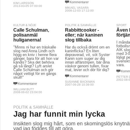
Kommentarer
KIM LARSSON
2013-03-05 07:00:00
MIKAEL VASARA
2008-12-03 17:12:00
KULTUR & NÖJE
POLITIK & SAMHÄLLE
SPORT
Calle Schulman,
Rabbittcooker -
Även l
polisanmäl
eller; när kaninen
förtjä
huliganerna!
slog tillbaka
I månda
fotboll
"Minns ni hur en träskalle
Har du också drömt om en
AIK slo
slog ned Anna Lindh och
kaninflicka? En liten
med 3-0
högg en kniv i henne flera
depraverad, vit, söt Syster
löjligt 
gånger, bara för att hon var
Kanin som suger av dig
svenskt
kändis? Ska det behöva
innan affärstripen, bär dina
vara.
gå så långt? Lyft arslet
väskor genom tullen, fixar
Calle Schulman och gör
mat, lever och dör för dig?
Komme
något vettigt för en gångs
Kommentarer
skull!"
PETTER 
2002-08-0
SUSANNE BACKMAN
Kommentarer
2007-06-28 10:39:00
WILLIAM BUTT
2008-06-02 23:04:00
POLITIK & SAMHÄLLE
Jag har funnit min lycka
Insikten slog mig hårt, som en skomingslös knytnä
vad jag föddes till att göra.