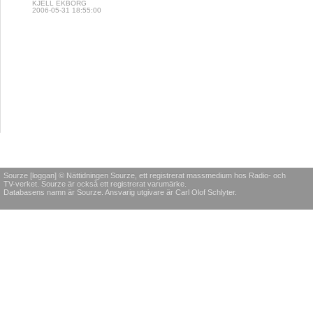
KJELL EKBORG
2006-05-31 18:55:00
Sourze [loggan] © Nättidningen Sourze, ett registrerat massmedium hos Radio- och
TV-verket. Sourze är också ett registrerat varumärke.
Databasens namn är Sourze. Ansvarig utgivare är Carl Olof Schlyter.