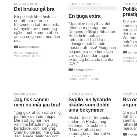
KULTUR & NÖJE
POLITIK & SAMHÄLLE
POLITIK
Det brukar gå bra
Politi
presti
En tjuga extra
En poetisk liten historia
om att leta efter en
Sofia A
"Jag blev upplyft av det
försvunnen katt men hitta
kan säga
fräscha reportaget om
så mycket mer inom sig
har gjor
Dregens bröllop i Situation
själv... och komma åt en
det kan 
Stockholm och jag
annan sorg i och med den
Wetterst
fortsatte att bläddra i
nya.
enfrågep
tidningen och hittade
helt onö
Kommentarer
massor att läsa! Morgonen
började bra och tidningen
Komme
BENTE WIKMAN
var värd den där tjugan
2010-02-04 10:14:00
SOFIA A
extra jag betalade utanför
2009-03-1
ICA."
Kommentarer
PIA ISAKSSON
2009-09-02 18:50:00
KROPP & SJÄL
KULTUR & NÖJE
POLITIK
Jag fick cancer -
Svullo, en lysande
Bra o
men nu mår jag bra!
skådis som dolde
argum
sina bekymmer
"Jag gick ut och satte mig
Om ett f
på min väninnas trappa.
förhållni
Micke Dubois för vecka
Där satt jag när min
samhälls
sedan på Restaurang
väninna hittade mig. Jag
rätten ti
OLearys i Stockholm:
berättade, och hon grät.
marijua
"Han skrattade och
Själv kunde jag inte gråta.
skämtade om hur kul vi
Komme
Jag lånade telefonen och