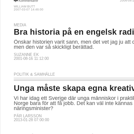
Kommentarer
2006-04-2
WILLIAM BUTT
2007-03-07 14:46:00
MEDIA
Bra historia på en engelsk rad
Önskar historien varit sann, men det vet jag ju att d
men den var så skickligt berättad.
SUZANNE EK
2001-08-16 11:12:00
POLITIK & SAMHÄLLE
Unga måste skapa egna kreati
Vi har idag ett Sverige där unga människor i praktike
Norge bara för att få jobb. Det kan väl inte kännas 
näringsminister?
PÄR LARSSON
2013-01-28 07:00:00