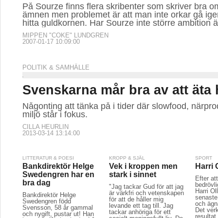
På Sourze finns flera skribenter som skriver bra o
ämnen men problemet är att man inte orkar gå igeno
hitta guldkornen. Har Sourze inte större ambition 
MIPPEN "COKE" LUNDGREN
2007-01-17 10:09:00
POLITIK & SAMHÄLLE
Svenskarna mår bra av att äta 
Någonting att tänka på i tider där slowfood, närpr
miljö står i fokus.
CILLA HEURLIN
2013-03-14 13:14:00
LITTERATUR & POESI
KROPP & SJÄL
SPORT
Bankdirektör Helge
Vek i kroppen men
Harri O
Swedengren har en
stark i sinnet
Efter at
bra dag
bedrövli
"Jag tackar Gud för att jag
Harri Ol
är värkfri och vetenskapen
Bankdirektör Helge
senaste
för att de håller mig
Swedengren född
och ägna
levande ett tag till. Jag
Svensson, 58 år gammal
Det verk
tackar anhöriga för ett
och nygift, pustar ut! Han
resultat