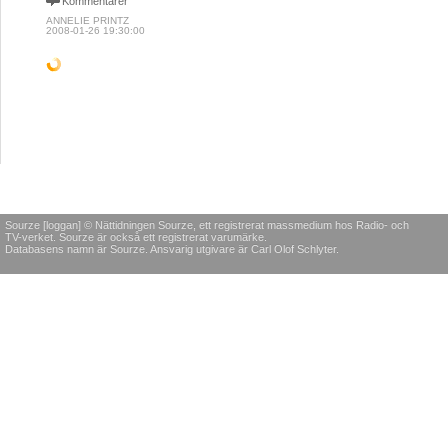
Kommentarer
ANNELIE PRINTZ
2008-01-26 19:30:00
Sourze [loggan] © Nättidningen Sourze, ett registrerat massmedium hos Radio- och
TV-verket. Sourze är också ett registrerat varumärke.
Databasens namn är Sourze. Ansvarig utgivare är Carl Olof Schlyter.