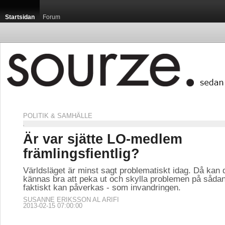
Startsidan
Forum
POLITIK & SAMHÄLLE
Är var sjätte LO-medlem
främlingsfientlig?
Världsläget är minst sagt problematiskt idag. Då kan d
kännas bra att peka ut och skylla problemen på såda
faktiskt kan påverkas - som invandringen.
SUSANNE ERIKSSON AL ARIFI
2013-02-15 07:00:00