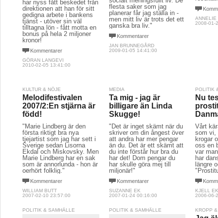
socialt meningsfullt liv. De
har nyss fått beskedet från
flesta saker som jag
direktionen att han för sitt
Komme
planerar får jag ställa in -
gedigna arbete i bankens
men mitt liv är trots det ett
ANNELIE
tjänst - utöver sin väl
2008-01-2
ganska bra liv."
tilltagna lön - fått motta en
bonus på hela 2 miljoner
Kommentarer
kronor!
JAN BRUNNEGÅRD
Kommentarer
2009-01-05 14:41:00
GÖRAN LANGEVI
2010-02-05 13:41:00
KULTUR & NÖJE
MEDIA
POLITIK
Melodifestivalen
Ta mig - jag är
Nu te
2007/2:En stjärna är
billigare än Linda
prosti
född!
Skugge!
Danm
"Marie Lindberg är den
"Det är inget skämt när du
Vårt kär
första riktigt bra nya
skriver om din ångest över
som vi, 
tjejartist som jag har sett i
att andra har mer pengar
krogar o
Sverige sedan Lisorna
än du. Det är ett skämt att
oss en 
Ekdal och Miskovsky. Men
du inte förstår hur bra du
var man
Marie Lindberg har en sak
har det! Dom pengar du
har dans
som är annorlunda - hon är
har skulle göra mej till
längre o
oerhört folklig."
miljonär!"
"Prostit
Kommentarer
Kommentarer
Komme
WILLIAM BUTT
SUZANNE EK
KJELL E
2007-02-10 23:57:00
2007-01-24 00:16:00
2006-06-2
POLITIK & SAMHÄLLE
POLITIK & SAMHÄLLE
KROPP &