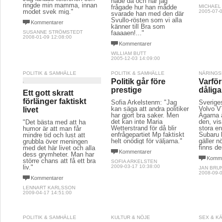
hade då och när jag
ringde min mamma, innan
frågade hur han mådde
MICHAEL
modet svek mig."
2005-07-0
svarade han med den där
Svullo-rösten som vi alla
Kommentarer
känner till Bra som
SUSANNE STRÖMSTEDT
faaaaen!..."
2008-01-09 12:08:00
Kommentarer
WILLIAM BUTT
2005-12-03 14:09:00
POLITIK & SAMHÄLLE
POLITIK & SAMHÄLLE
NÄRINGS
Politik går före
Varför
prestige
dåliga
Ett gott skratt
förlänger faktiskt
Sofia Arkelstenm: "Jag
Sverige
kan säga att andra politiker
Volvo V7
livet
har gjort bra saker. Men
Ägarna 
det kan inte Maria
den, vi
"Det bästa med att ha
Wetterstrand för då blir
stora e
humor är att man får
enfrågepartiet Mp faktiskt
Subaru l
mindre tid och lust att
helt onödigt för väljarna."
gäller n
grubbla över meningen
finns d
med det här livet och alla
Kommentarer
dess grymheter. Man har
Komme
större chans att få ett bra
SOFIA ARKELSTEN
liv."
2009-03-17 10:38:00
JAN BRU
2008-09-0
Kommentarer
LENNART KARLSSON
2009-04-17 14:51:00
POLITIK & SAMHÄLLE
KULTUR & NÖJE
SEX & K