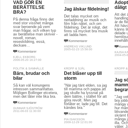
VAD GÖR EN
Adopti
BERÄTTELSE
dåligt
Jag älskar fildelning!
BRA?
Att det 
Det talas mycket om
handling
På denna fråga finns det
nerladdning av musik och
är de f
med stor visshet många
film från nätet, och om
Att häv
svar beroende på vem
fildelning. Det är roligt, det
känns l
man frågar, och vilken typ
finns så mycket bra musik
delade u
av berättelse man skriver -
att ladda hem.
hemlösa
novell, roman,
innehåll
Kommentarer
reseskildring, essä,
deckare…
ANDREAS VIKLUND
Komme
2005-02-23 15:56:00
Kommentarer
KAJSA K
2004-05-0
KJELL EKBORG
2006-05-20 16:27:00
POLITIK & SAMHÄLLE
KROPP & SJÄL
KROPP &
Bärs, brudar och
Det blåser upp till
bilar
storm
Jag s
mamm
Så kan väl konungens
"När jag tänt elden, sa jag
intressen sammanfattas.
till mamma och pappa att
begra
Möjligen Bollinger etcetera,
jag skulle ha lyssnat på
men det låter inte lika bra.
dem bättre, i stället för att
"Jag ve
göra revolt. Men jag
bra jobb
Kommentarer
förlåter er, lade jag till. Det
många vä
kändes bra."
hur mång
GUNNAR SJÖSTRÖM
2011-06-03 11:30:00
blivande
Kommentarer
skrämt b
många ja
PIA ISAKSSON
2009-12-29 12:01:00
illa. Oc
väljer. J