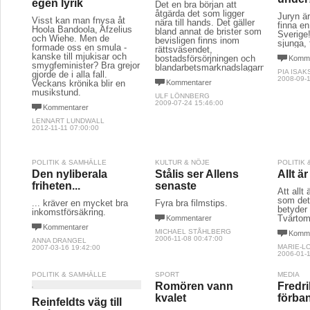
egen lyrik
Det en bra början att
åtgärda det som ligger
Juryn är
Visst kan man fnysa åt
nära till hands. Det gäller
finna en 
Hoola Bandoola, Afzelius
bland annat de brister som
Sverige
och Wiehe. Men de
bevisligen finns inom
sjunga, 
formade oss en smula -
rättsväsendet,
kanske till mjukisar och
bostadsförsörjningen och
Komme
smygfeminister? Bra grejor
blandarbetsmarknadslagarna.
PIA ISA
gjorde de i alla fall.
2008-09-1
Veckans krönika blir en
Kommentarer
musikstund.
ULF LÖNNBERG
2009-07-24 15:46:00
Kommentarer
LENNART LUNDWALL
2012-11-11 07:00:00
POLITIK & SAMHÄLLE
KULTUR & NÖJE
POLITIK
Den nyliberala
Stålis ser Allens
Allt ä
friheten...
senaste
Att allt
som det 
... kräver en mycket bra
Fyra bra filmstips.
betyder i
inkomstförsäkring.
Tvärtom
Kommentarer
Kommentarer
MICHAEL STÅHLBERG
Komme
2006-11-08 00:47:00
ANNA DRANGEL
MARIE-L
2007-03-16 19:42:00
2006-01-1
POLITIK & SAMHÄLLE
SPORT
MEDIA
Romören vann
Fredri
kvalet
förba
Reinfeldts väg till