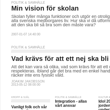
POLITIK & SAMHÄLLE
Min vision för skolan
Skolan fyller många funktioner och utgör en otroligt 
alla svenska medborgares liv. Hur ska vi då utform
att den ska bli så bra som den måste vara?
2007-01-07 14:40:00
POLITIK & SAMHÄLLE
Vad krävs för att ett nej ska bli
Att det kan vara så olika, vad som krävs för att ett
respekteras. Ibland går det bra med en enkel handv
räcker inte ens fysiskt våld.
JOAKIM JAKOBSSON
2013-05-12 08:00:00
KROPP & SJÄL
POLITIK & SAMHÄLLE
KULTUR 
Integration - allas
Idol 2
vårt ansvar
jorden
Vanligt folk och vår
under