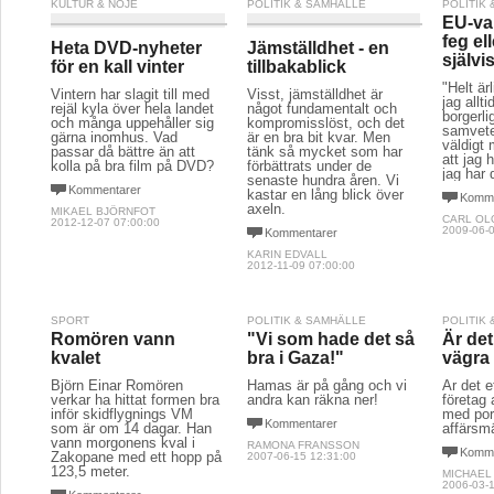
KULTUR & NÖJE
POLITIK & SAMHÄLLE
POLITIK
EU-va
feg el
Heta DVD-nyheter
Jämställdhet - en
självi
för en kall vinter
tillbakablick
"Helt är
Vintern har slagit till med
Visst, jämställdhet är
jag allti
rejäl kyla över hela landet
något fundamentalt och
borgerli
och många uppehåller sig
kompromisslöst, och det
samvete.
gärna inomhus. Vad
är en bra bit kvar. Men
väldigt
passar då bättre än att
tänk så mycket som har
att jag 
kolla på bra film på DVD?
förbättrats under de
jag har d
senaste hundra åren. Vi
Kommentarer
kastar en lång blick över
Komme
axeln.
MIKAEL BJÖRNFOT
CARL OL
2012-12-07 07:00:00
2009-06-0
Kommentarer
KARIN EDVALL
2012-11-09 07:00:00
SPORT
POLITIK & SAMHÄLLE
POLITIK
Romören vann
"Vi som hade det så
Är det
kvalet
bra i Gaza!"
vägra
Björn Einar Romören
Hamas är på gång och vi
Är det e
verkar ha hittat formen bra
andra kan räkna ner!
företag 
inför skidflygnings VM
med porr
Kommentarer
som är om 14 dagar. Han
affärsm
vann morgonens kval i
RAMONA FRANSSON
Komme
Zakopane med ett hopp på
2007-06-15 12:31:00
123,5 meter.
MICHAEL
2006-03-1