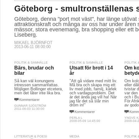
Göteborg - smultronställenas 
Göteborg, denna "port mot väst", har länge utövat 
attraktionskraft och många av oss har under åren s
mässor, stora evenemang, bra shopping eller ett 
Liseberg.
MIKAEL BJÖRNFOT
2013-06-11 08:00:00
POLITIK & SAMHÄLLE
POLITIK & SAMHÄLLE
POLITIK
Bärs, brudar och
Utsatt för brott i 14
Om ko
bilar
år
betyd
Så kan väl konungens
"Att gå vidare med mitt liv.
Om kolo
intressen sammanfattas.
Må bra och skapa mig ett
eller då
Möjligen Bollinger etcetera,
liv med jobb, familj, kärlek
tvistar 
men det låter inte lika bra.
och vardagsproblem. Det
var den
är det ända jag vill ha! När
och i B
Kommentarer
jag får det så slår min
För Afri
dröm in!"
av godo
GUNNAR SJÖSTRÖM
2011-06-03 11:30:00
Kommentarer
Komme
PERLA L
YNGVE 
2008-05-09 14:45:00
2008-04-2
LITTERATUR & POESI
MEDIA
POLITIK