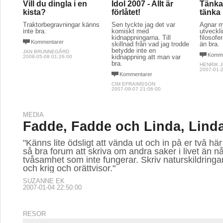
Vill du dingla i en
Idol 2007 - Allt är
Tänka 
kista?
förlåtet!
tänka 
Traktorbegravningar känns
Sen tyckte jag det var
Ägnar m
inte bra.
komiskt med
utveckl
kidnappningarna. Till
filosofe
Kommentarer
skillnad från vad jag trodde
än bra.
betydde inte en
JAN BRUNNEGÅRD
Komme
kidnappning att man var
2008-05-08 01:26:00
bra.
HENRIK 
2007-01-2
Kommentarer
CIM EFRAIMSSON
2007-09-07 21:06:00
MEDIA
Fadde, Fadde och Linda, Lind
"Känns lite ödsligt att vända ut och in på er två här
så bra forum att skriva om andra saker i livet än 
tvåsamhet som inte fungerar. Skriv naturskildringar
och krig och orättvisor."
SUZANNE EK
2007-01-04 22:50:00
RESOR