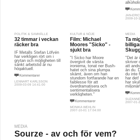
alkoholi
Komme
JAN-ERIC
2009-10-1
POLITIK & SAMHÄLLE
KULTUR & NÖJE
MEDIA
32 timmar i veckan
Film: Michael
Ta mig
räcker bra
Moores "Sicko" -
billig
sjukt bra
Skugg
IF Metalls Stefan Löfvén
har verkligen rört om i
"I Sicko har Moore
"Det är 
grytan och möjligheten till
övergivit de värsta
skriver
sänkt arbetstid är nu
ironierna, tonat ner Bush-
att and
högaktuell.
hatet och sina plumpa
än du. D
skämt, även om han
du inte 
Kommentarer
stundom fortfarande har en
har det
LENNART KARLSSON
faiblesse för att
har skul
2009-03-09 14:41:00
överdramatisera och
miljonär
sentimentalisera
Komme
verkligheten."
SUZANNE
Kommentarer
2007-01-2
MONIKA WEHLIN
2007-10-01 17:04:00
MEDIA
Sourze - av och för vem?