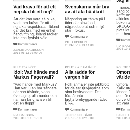
Jag äl
Vad krävs för att ett
Svenskarna mår bra
I morse,
säng oc
nej ska bli ett nej?
av att äta hästkött
kaffe oc
alldeles
Att det kan vara så olika,
Någonting att tänka på i
boken a
vad som krävs för att ett
tider där slowfood,
SKUGGA
nej ska respekteras. Ibland
närproducerat och miljö
plötslig
går det bra med en enkel
står i fokus.
mitt he
handviftning, ibland räcker
Kommentarer
inte ens fysiskt våld.
Komme
CILLA HEURLIN
Kommentarer
2013-03-14 13:14:00
PIA ISA
2008-10-1
JOAKIM JAKOBSSON
2013-05-12 08:00:00
KULTUR & NÖJE
POLITIK & SAMHÄLLE
POLITIK
Idol: Vad hände med
Alla rädda för
Omora
Markus Fagervall?
vargen här
värld
"Vad hände med Markus?
Folk anmäler inte jaktbrott
Omoral f
Han var ju en bra sångare
för de ser tjuvjägarna som
Kalix ut
när han tävlade, vann
sina beskyddare. Det
länder. 
överlägset alla ronder och
förstår inte
som är 
när han får chansen blir
brottsförebyggande rådet
du verkl
det en flopp!"
BRÅ.
att vara
Kommentarer
Kommentarer
Komme
PIA ISAKSSON
JAN BRUNNEGÅRD
DANIEL 
2008-09-01 13:17:00
2007-09-18 12:52:00
2007-05-1