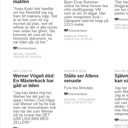
makten
Björn Einar Romören
"Det här
verkar ha hittat formen bra
bloggvär
"Anita Kratz bok handlar
inför skidflygnings VM
om hur 
om hur Reinfeldt tog sig
som är om 14 dagar. Han
partier 
fram till maktens topp. Det
vann morgonens kval i
är en bok som rör sig
Komme
Zakopane med ett hopp på
mycket på ytan, mer ett
123,5 meter.
PER HA
referat av det vi alla visste
2007-08-1
men redan har glömt. Det
Kommentarer
kommer att vara ett bra
ANNELIE PRINTZ
historiskt dokument, nu
2008-01-26 19:30:00
när tiden går så fort."
Kommentarer
MIKAEL VASARA
2009-04-22 16:09:00
MAT & DRYCK
KULTUR & NÖJE
POLITIK
Werner Vögeli död:
Stålis ser Allens
Själv
En Mästerkock har
senaste
kan va
gått ur tiden
Fyra bra filmstips.
Jag har
som Mar
"Jag kan tänka mig hur
Kommentarer
Jag är 
Werner har det just nu
självmor
uppe i himlen. Gud frågar
MICHAEL STÅHLBERG
vet vad
2006-11-08 00:47:00
vad Werner vill ha för käk,
döden. 
men när himmelrikets kök
Inte filo
inte har det som Werner
religion
vill ha svarar han DET
GÅR LIKA BRA MED
Komme
ZELLERI!"
MATS TC