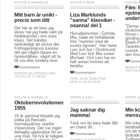
POLITIK & SAMHÄLLE
KULTUR & NÖJE
KULTUR 
Film: 
njutni
Mitt barn är unikt -
Liza Marklunds
under
precis som ditt
"sanna" klassiker -
osanna! del 1
"Denna r
Det här är ett brev jag
skräcki
skrev när jag hade varit på
Huvudpersonen i Gömda,
filmen i 
föräldramöte i min sons
Mia, hade ett förhållande
grindhou
klass. Det kändes
före ”mannen med de
Death P
nödvändigt att skriva det.
svarta ögonen”. Han heter
Taranti
Förhoppningsvis kanske
Levi och bor i Oxelösund.
svensk p
det ger någon läsare en
Med Levi fick Mia sonen
den förs
tankeställare, något att ta
Michael. Och Levi har en
till sig eller fundera över.
helt annan historia att
Komme
berätta.
Kommentarer
MONIKA 
2007-08-0
Kommentarer
KERSTIN BLOODHOLLAND
2013-01-31 17:48:00
CARL OLOF SCHLYTER
2008-11-28 15:25:00
POLITIK & SAMHÄLLE
KROPP & SJÄL
KROPP &
Oktoberrevolutionen
1955
Jag saknar dig
Min k
mamma!
mens
18 år gammal började jag
jobba på Restads
Tänk om du bara hade fått
Min kär
mentalsjukhus utanför
en chans till...
berätta
Vänersborg. Det var ingen
om att 
behaglig upplevelse för en
Kommentarer
brukade
ung man, för två år tidigare
Tydligen
SANDRA GUSTAFSSON