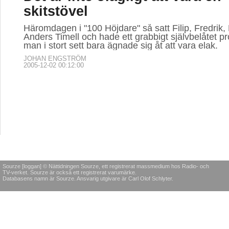
skitstövel
Häromdagen i "100 Höjdare" så satt Filip, Fredrik,
Anders Timell och hade ett grabbigt självbelåtet p
man i stort sett bara ägnade sig åt att vara elak.
JOHAN ENGSTRÖM
2005-12-02 00:12:00
Sourze [loggan] © Nättidningen Sourze, ett registrerat massmedium hos Radio- och
TV-verket. Sourze är också ett registrerat varumärke.
Databasens namn är Sourze. Ansvarig utgivare är Carl Olof Schlyter.