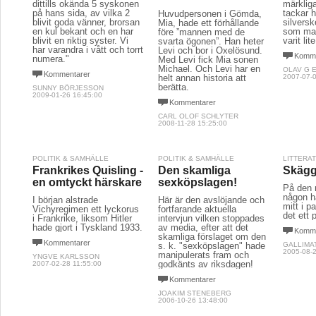
dittills okända 5 syskonen
märklig
på hans sida, av vilka 2
tackar 
Huvudpersonen i Gömda,
blivit goda vänner, brorsan
silvers
Mia, hade ett förhållande
en kul bekant och en har
som man
före ”mannen med de
blivit en riktig syster. Vi
varit lit
svarta ögonen”. Han heter
har varandra i vått och torrt
Levi och bor i Oxelösund.
Komme
numera."
Med Levi fick Mia sonen
Michael. Och Levi har en
OLAV G 
Kommentarer
helt annan historia att
2007-07-0
berätta.
SUNNY BÖRJESSON
2009-01-26 16:45:00
Kommentarer
CARL OLOF SCHLYTER
2008-11-28 15:25:00
POLITIK & SAMHÄLLE
POLITIK & SAMHÄLLE
LITTERA
Frankrikes Quisling -
Den skamliga
Skägg
en omtyckt härskare
sexköpslagen!
På den 
någon ha
I början alstrade
Här är den avslöjande och
mitt i 
Vichyregimen ett lyckorus
fortfarande aktuella
det ett p
i Frankrike, liksom Hitler
intervjun vilken stoppades
hade gjort i Tyskland 1933.
av media, efter att det
Komme
skamliga förslaget om den
Kommentarer
s. k. "sexköpslagen" hade
GALLIMA
2005-08-2
manipulerats fram och
YNGVE KARLSSON
godkänts av riksdagen!
2007-02-28 11:55:00
Kommentarer
JOAKIM STENEBERG
2006-10-26 13:48:00