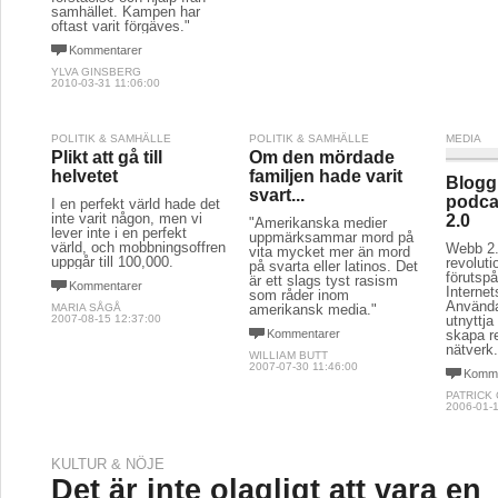
samhället. Kampen har
oftast varit förgäves."
Kommentarer
YLVA GINSBERG
2010-03-31 11:06:00
POLITIK & SAMHÄLLE
POLITIK & SAMHÄLLE
MEDIA
Plikt att gå till
Om den mördade
helvetet
familjen hade varit
Blogg
svart...
podca
I en perfekt värld hade det
inte varit någon, men vi
2.0
"Amerikanska medier
lever inte i en perfekt
uppmärksammar mord på
värld, och mobbningsoffren
Webb 2.
vita mycket mer än mord
uppgår till 100,000.
revolut
på svarta eller latinos. Det
förutspå
är ett slags tyst rasism
Kommentarer
Interne
som råder inom
Använda
MARIA SÅGÅ
amerikansk media."
2007-08-15 12:37:00
utnyttja
Kommentarer
skapa re
nätverk
WILLIAM BUTT
2007-07-30 11:46:00
Komme
PATRICK
2006-01-1
KULTUR & NÖJE
Det är inte olagligt att vara en