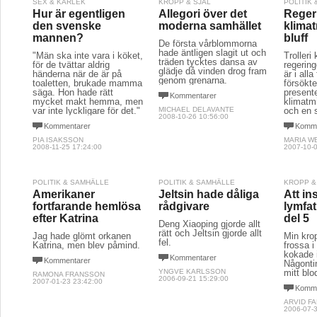
SEX & KÄRLEK
KROPP & SJÄL
POLITIK
Hur är egentligen
Allegori över det
Reger
den svenske
moderna samhället
klimat
mannen?
bluff
De första vårblommorna
hade äntligen slagit ut och
"Män ska inte vara i köket,
Trolleri
träden tycktes dansa av
för de tvättar aldrig
regering
glädje då vinden drog fram
händerna när de är på
är i all
genom grenarna.
toaletten, brukade mamma
försökt
säga. Hon hade rätt
present
Kommentarer
mycket makt hemma, men
klimatmi
var inte lyckligare för det."
MICHAEL DELAVANTE
och en 
2008-10-26 10:56:00
Kommentarer
Komme
PIA ISAKSSON
MARIA W
2008-11-25 17:24:00
2007-10-0
POLITIK & SAMHÄLLE
POLITIK & SAMHÄLLE
KROPP &
Amerikaner
Jeltsin hade dåliga
Att in
fortfarande hemlösa
rådgivare
lymfat
efter Katrina
del 5
Deng Xiaoping gjorde allt
rätt och Jeltsin gjorde allt
Jag hade glömt orkanen
Min kro
fel.
Katrina, men blev påmind.
frossa i
kokade 
Kommentarer
Kommentarer
Någontin
YNGVE KARLSSON
mitt bl
RAMONA FRANSSON
2006-09-21 15:29:00
2007-01-23 23:42:00
Komme
ARVID F
2006-07-3