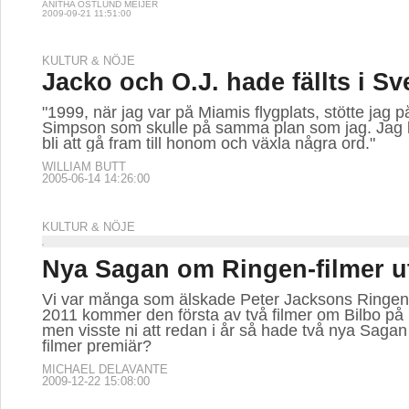
ANITHA ÖSTLUND MEIJER
2009-09-21 11:51:00
KULTUR & NÖJE
Jacko och O.J. hade fällts i Sv
"1999, när jag var på Miamis flygplats, stötte jag p
Simpson som skulle på samma plan som jag. Jag k
bli att gå fram till honom och växla några ord."
WILLIAM BUTT
2005-06-14 14:26:00
KULTUR & NÖJE
Nya Sagan om Ringen-filmer u
Vi var många som älskade Peter Jacksons Ringen-t
2011 kommer den första av två filmer om Bilbo på
men visste ni att redan i år så hade två nya Saga
filmer premiär?
MICHAEL DELAVANTE
2009-12-22 15:08:00