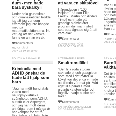
dum - men hade
att vara en skitstövel
Var till
bara dyskalkyli
illvilli
Häromdagen i "100
hade tän
Höjdare" så satt Filip,
Under hela grundskole-
och befo
Fredrik, Martin och Anders
och gymnasietiden trodde
Läkaren
Timell och hade ett
jag att jag var dum
i ögonfä
grabbigt självbelåtet
eftersom jag inte hängde
alla sy
program där man i stort
med på
Han sa;
sett bara ägnade sig åt att
matematiklektionerna. Nu
vara elak.
vet jag att det kanske
Komme
fanns en annan orsak.
Kommentarer
ISABELL
2004-06-1
Kommentarer
JOHAN ENGSTRÖM
2005-12-02 00:12:00
MARIA SÅGÅ
2007-02-10 18:19:00
POLITIK & SAMHÄLLE
LITTERATUR & POESI
SEX & K
Smultronstället
Barnf
våldt
Kriminella med
"Den lilla röda stugan
saknade el och gasspisen
ADHD önskar de
Det är i
som stod i det pyttelilla
en liten 
hade fått hjälp som
köket var det enda vi hade
sant, m
barn
att tillreda vår mat på. Vårt
barnflic
eget lilla paradis med
och hade
"Jag har mött hundratals
gigantiska stenhällar och
kristna 
vuxna med
fågelliv i varje buske och
känslor.
neuropsykiatriska
träd."
svårigheter, som ADHD,
Komme
autism eller Aspergers,
Kommentarer
PIA ISA
och jag har mött deras
ANITHA ÖSTLUND MEIJER
2008-09-1
anhöriga, som i många år
2010-02-26 13:19:00
har kämpat för att få
förståelse och hjälp från