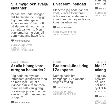
som låg
sjok run
Sila mygg och svälja
Livet som insnöad
elefanter
Komme
Planerna jag hade går om
intet, kraven försvinner
ANITHA 
Vi har levt under kungar i
2009-12-1
och varandet är det enda
det här landet och fogligt
som finns när jag ändå inte
följt överheten genom
kommer någonvart.
århundraden. Vi har trott
på demokratin och vi har
Kommentarer
trott på bankerna. Men
bankerna har nu den roll
BIRGITTA STIEFLER
2009-12-20 09:58:00
som kungarna hade förr.
Kommentarer
ANNA-CHARLOTTE
BERGSTRÖM
2013-03-25 07:00:00
SEX & KÄRLEK
SPORT
KULTUR 
Är alla blomgivare
Bra norsk-finsk dag
Idol 2
otrogna bastarder?
i Zakopane
talang
Jag hade en mycket
Norden hade bra
Jag blev
intressant diskussion med
framgångar i Zakopane i
besvike
en man igår. Om alla
dagens tävling.
då, och 
kvinnor skulle få tre röda
när hon
Kommentarer
rosor en helt vanlig dag,
tydligt
hur många procent av dem
sist vi 
ANNELIE PRINTZ
skulle tro att mannen varit
2008-01-25 21:39:00
Komme
otrogen?
CIM EFR
Kommentarer
2007-09-1