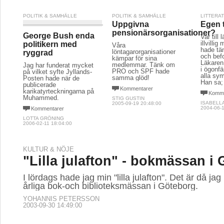
POLITIK & SAMHÄLLE
POLITIK & SAMHÄLLE
LITTERA
Uppgivna
Egen 
pensionärsorganisationer?
George Bush enda
Var till
illvilli
politikern med
Våra
hade tän
löntagarorganisationer
ryggrad
och befo
kämpar för sina
Läkaren
medlemmar. Tänk om
Jag har funderat mycket
i ögonfä
PRO och SPF hade
på vilket syfte Jyllands-
alla sy
samma glöd!
Posten hade när de
Han sa;
publicerade
Kommentarer
karikatyrteckningarna på
Komme
Muhammed.
STIG GUSTIN
ISABELL
2005-09-19 20:48:00
2004-06-1
Kommentarer
LOTTA GRÖNING
2006-02-11 18:04:00
KULTUR & NÖJE
"Lilla julafton" - bokmässan i
I lördags hade jag min "lilla julafton". Det är då ja
årliga bok-och biblioteksmässan i Göteborg.
YOHANNIS PETERSSON
2003-09-30 14:49:00