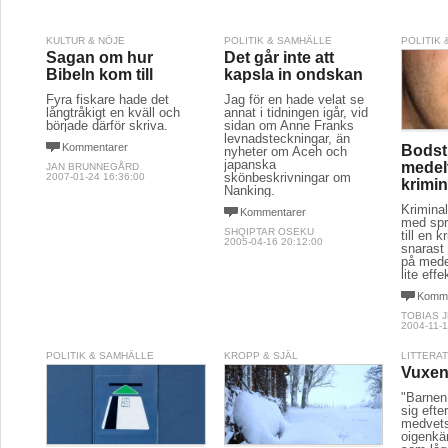
KULTUR & NÖJE
POLITIK & SAMHÄLLE
POLITIK
Sagan om hur
Det går inte att
Bibeln kom till
kapsla in ondskan
Fyra fiskare hade det
Jag för en hade velat se
långtråkigt en kväll och
annat i tidningen igår, vid
började därför skriva.
sidan om Anne Franks
levnadsteckningar, än
Kommentarer
Bods
nyheter om Aceh och
japanska
medel
JAN BRUNNEGÅRD
skönbeskrivningar om
2007-01-24 16:36:00
krimin
Nanking.
Kriminal
Kommentarer
med spr
SHQIPTAR OSEKU
till en 
2005-04-16 20:12:00
snarast 
på medel
lite effe
Komme
TOBIAS 
2004-11-1
POLITIK & SAMHÄLLE
KROPP & SJÄL
LITTERA
Vuxen
"Barnen
sig efte
medvets
oigenkän