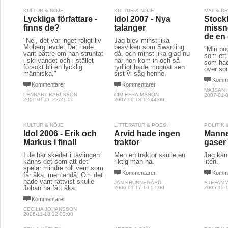
KULTUR & NÖJE
KULTUR & NÖJE
MAT & D
Lyckliga författare -
Idol 2007 - Nya
Stockh
finns de?
talanger
missn
de en 
"Nej, det var inget roligt liv
Jag blev minst lika
Moberg levde. Det hade
besviken som Swartling
"Min poc
varit bättre om han struntat
då, och minst lika glad nu
som ett
i skrivandet och i stället
när hon kom in och så
som had
försökt bli en lycklig
tydligt hade mognat sen
över so
människa."
sist vi såg henne.
Komme
Kommentarer
Kommentarer
MAJSAN 
LENNART KARLSSON
CIM EFRAIMSSON
2007-01-0
2009-01-06 22:21:00
2007-09-18 12:44:00
KULTUR & NÖJE
LITTERATUR & POESI
POLITIK
Idol 2006 - Erik och
Arvid hade ingen
Manne
Markus i final!
traktor
gaser
I de här skedet i tävlingen
Men en traktor skulle en
Jag kän
känns det som att det
riktig man ha.
liten.
spelar mindre roll vem som
Kommentarer
Komme
får åka, men ändå; Om det
hade varit rättvist skulle
JAN BRUNNEGÅRD
STEFAN 
Johan ha fått åka.
2006-01-17 16:57:00
2005-10-1
Kommentarer
CECILIA JOHANSSON
2006-11-18 12:03:00