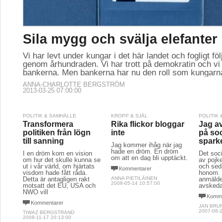
Sila mygg och svälja elefanter
Vi har levt under kungar i det här landet och fogligt fö
genom århundraden. Vi har trott på demokratin och vi 
bankerna. Men bankerna har nu den roll som kungarna
ANNA-CHARLOTTE BERGSTRÖM
2013-03-25 07:00:00
POLITIK & SAMHÄLLE
KROPP & SJÄL
POLITIK
Transformera
Rika flickor bloggar
Jag a
politiken från lögn
inte
på soc
till sanning
spark
Jag kommer ihåg när jag
hade en dröm. En dröm
I en dröm kom en vision
Det soc
om att en dag bli upptäckt.
om hur det skulle kunna se
av pojk
ut i vår värld, om hjärtats
och seda
Kommentarer
visdom hade fått råda.
honom. 
Detta är antagligen rakt
ANNA PIETILÄINEN
anmälde
2008-05-14 10:57:00
motsatt det EU, USA och
avskeda
NWO vill
Komme
Kommentarer
JAN BRU
2007-08-2
TIWAZ BERGSTRAND
2008-11-17 20:13:00