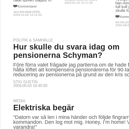
hade spriten släppts fri.
han min
2005-01-25 10:17:00
Kommentarer
full kol
skulle f
JAN BRUNNEGÅRD
2005-10-09 14:12:00
Komme
KEVIN Z
2004-08-0
POLITIK & SAMHÄLLE
Hur skulle du svara idag om
pensionerna Schyman?
Före förra valet frågade jag partierna om de hade f
hålla löftet att kompensera pensionärerna för 90-ta
reducering av pensionerna på grund av den kris s
STIG GUSTIN
2004-05-03 18:40:00
MEDIA
Elektriska begär
"Datorn var så len i mina händer och följde fingrar
kommandon. Den log mot mig. Honey, I’m home! V
varandra!"