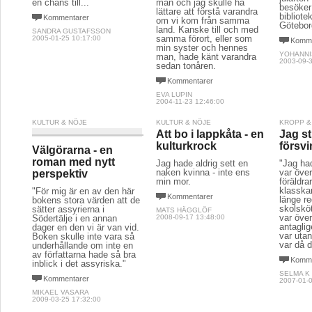
en chans till...
man och jag skulle ha
besöker
lättare att förstå varandra
bibliot
Kommentarer
om vi kom från samma
Götebor
land. Kanske till och med
SANDRA GUSTAFSSON
samma förort, eller som
2005-01-25 10:17:00
Komme
min syster och hennes
YOHANNI
man, hade känt varandra
2003-09-3
sedan tonåren.
Kommentarer
EVA LUPIN
2004-11-23 12:46:00
KULTUR & NÖJE
KULTUR & NÖJE
KROPP &
Att bo i lappkåta - en
Jag st
kulturkrock
försv
Välgörarna - en
roman med nytt
Jag hade aldrig sett en
"Jag had
naken kvinna - inte ens
var över
perspektiv
min mor.
föräldra
klasska
"För mig är en av den här
Kommentarer
länge r
bokens stora värden att de
skolskö
sätter assyrierna i
MATS HÄGGLÖF
var över
Södertälje i en annan
2008-09-17 13:48:00
antaglig
dager en den vi är van vid.
var utan
Boken skulle inte vara så
var då d
underhållande om inte en
av författarna hade så bra
Komme
inblick i det assyriska."
SELMA K
Kommentarer
2007-01-0
MIKAEL VASARA
2009-03-25 17:32:00