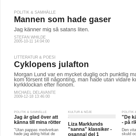
POLITIK & SAMHÄLLE
Mannen som hade gaser
Jag känner mig så satans liten.
STEFAN WHILDE
2005-10-11 14:04:00
LITTERATUR & POESI
Cyklopens julafton
Morgan Lund var en mycket duglig och punktlig m
kom försent till någonting, man hade utan vidare k
kyrkklockan efter honom.
MICHAEL DELAVANTE
2009-12-18 13:46:00
POLITIK & SAMHÄLLE
KULTUR & NÖJE
POLITIK
Jag är glad över att
"De k
känna till mina rötter
- på ri
Liza Marklunds
"sanna" klassiker -
"Utan pappas medverkan
Den vit
hade jag aldrig hittat de
skuld oc
osanna! del 1