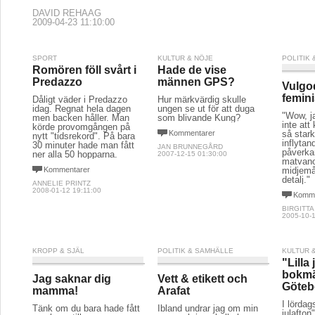
DAVID REHAAG
2009-04-23 11:10:00
SPORT
KULTUR & NÖJE
POLITIK
Romören föll svårt i
Hade de vise
Predazzo
männen GPS?
Vulgo
femin
Dåligt väder i Predazzo
Hur märkvärdig skulle
idag. Regnat hela dagen
ungen se ut för att duga
"Wow, j
men backen håller. Man
som blivande Kung?
inte att
körde provomgången på
Kommentarer
så stark
nytt "tidsrekord". På bara
inflytan
30 minuter hade man fått
JAN BRUNNEGÅRD
påverka
ner alla 50 hopparna.
2007-12-15 01:30:00
matvano
Kommentarer
midjemåt
detalj."
ANNELIE PRINTZ
2008-01-12 19:11:00
Komme
BIRGITT
2005-10-1
KROPP & SJÄL
POLITIK & SAMHÄLLE
KULTUR 
"Lilla 
bokmä
Jag saknar dig
Vett & etikett och
Göteb
mamma!
Arafat
I lördag
Tänk om du bara hade fått
Ibland undrar jag om min
julafton