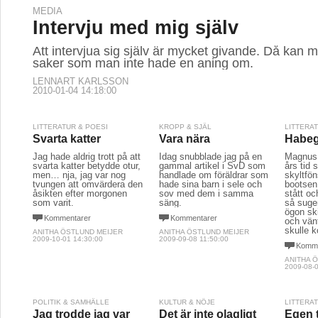
MEDIA
Intervju med mig själv
Att intervjua sig själv är mycket givande. Då kan 
saker som man inte hade en aning om.
LENNART KARLSSON
2010-01-04 14:18:00
LITTERATUR & POESI
KROPP & SJÄL
LITTERA
Svarta katter
Vara nära
Habeg
Jag hade aldrig trott på att
Idag snubblade jag på en
Magnus 
svarta katter betydde otur,
gammal artikel i SvD som
års tid 
men… nja, jag var nog
handlade om föräldrar som
skyltfön
tvungen att omvärdera den
hade sina barn i sele och
bootsen
åsikten efter morgonen
sov med dem i samma
stått oc
som varit.
säng.
så suge
ögon sk
Kommentarer
Kommentarer
och vän
skulle 
ANITHA ÖSTLUND MEIJER
ANITHA ÖSTLUND MEIJER
2009-10-01 14:30:00
2009-09-08 11:50:00
Komme
ANITHA 
2009-08-0
POLITIK & SAMHÄLLE
KULTUR & NÖJE
LITTERA
Jag trodde jag var
Det är inte olagligt
Egen 