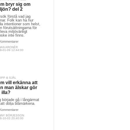
m bryr sig om
ljön? del 2
sök förstå vad jag
nar. Folk kan ha hur
a intentioner som helst,
 förutsättningarna för
 leva miljövänligt
ske inte finns.
Kommentarer
HAN ARONÉR
8-01-09 12:44:00
OPP & SJÄL
m vill erkänna att
n man älskar gör
 illa?
 började gå i långärmat
 att dölja blåmärkena.
Kommentarer
NNY BÖRJESSON
6-10-03 20:40:00