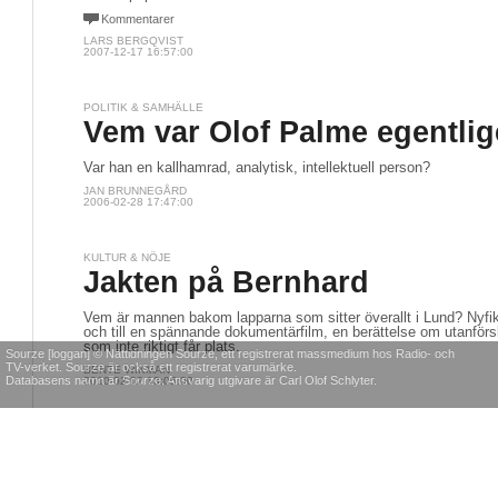
Kommentarer
LARS BERGQVIST
2007-12-17 16:57:00
POLITIK & SAMHÄLLE
Vem var Olof Palme egentli
Var han en kallhamrad, analytisk, intellektuell person?
JAN BRUNNEGÅRD
2006-02-28 17:47:00
KULTUR & NÖJE
Jakten på Bernhard
Vem är mannen bakom lapparna som sitter överallt i Lund? Nyfike
och till en spännande dokumentärfilm, en berättelse om utanfö
som inte riktigt får plats.
Sourze [loggan] © Nättidningen Sourze, ett registrerat massmedium hos Radio- och
TV-verket. Sourze är också ett registrerat varumärke.
BENTE WIKMAN
Databasens namn är Sourze. Ansvarig utgivare är Carl Olof Schlyter.
2010-02-02 13:05:00
MEDIA
POLITIK & SAMHÄLLE
PO
Någon som vet vem
De säljer kreditinfo
Ve
"greven" är?
om privatpersoner
mi