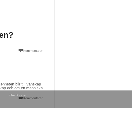
gen?
Kommentarer
nheten blir till vänskap
rskap och om en människa
Om Sourze
Kommentarer
LITIK & SAMHÄLLE
m bryr sig om
ljön? del 2