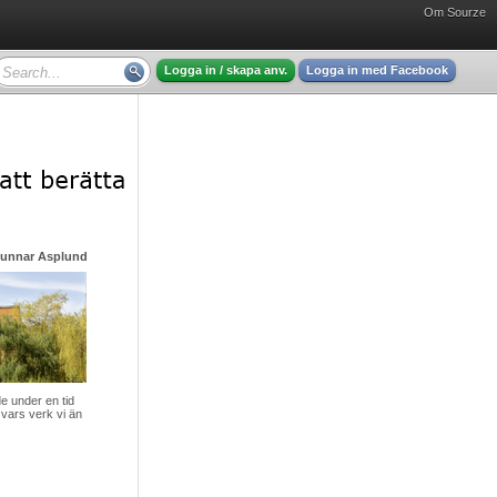
Om Sourze
Logga in / skapa anv.
Logga in med Facebook
Gunnar Asplund - mycket intressant läsning
 under en tid
vars verk vi än