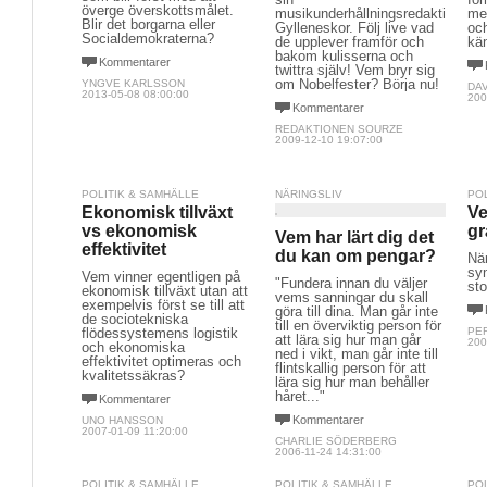
överge överskottsmålet.
musikunderhållningsredaktion
me
Blir det borgarna eller
Gylleneskor. Följ live vad
och
Socialdemokraterna?
de upplever framför och
kän
bakom kulisserna och
Kommentarer
twittra själv! Vem bryr sig
om Nobelfester? Börja nu!
YNGVE KARLSSON
DA
2013-05-08 08:00:00
200
Kommentarer
REDAKTIONEN SOURZE
2009-12-10 19:07:00
POLITIK & SAMHÄLLE
NÄRINGSLIV
PO
Ekonomisk tillväxt
Ve
vs ekonomisk
gr
Vem har lärt dig det
effektivitet
du kan om pengar?
När
syn
Vem vinner egentligen på
"Fundera innan du väljer
sto
ekonomisk tillväxt utan att
vems sanningar du skall
exempelvis först se till att
göra till dina. Man går inte
de sociotekniska
till en överviktig person för
flödessystemens logistik
PE
att lära sig hur man går
200
och ekonomiska
ned i vikt, man går inte till
effektivitet optimeras och
flintskallig person för att
kvalitetssäkras?
lära sig hur man behåller
håret..."
Kommentarer
Kommentarer
UNO HANSSON
2007-01-09 11:20:00
CHARLIE SÖDERBERG
2006-11-24 14:31:00
POLITIK & SAMHÄLLE
POLITIK & SAMHÄLLE
PO