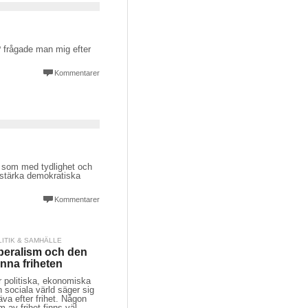
? frågade man mig efter
Kommentarer
ap som med tydlighet och
t stärka demokratiska
Kommentarer
LITIK & SAMHÄLLE
beralism och den
nna friheten
r politiska, ekonomiska
 sociala värld säger sig
äva efter frihet. Någon
m av frihet finns väl,