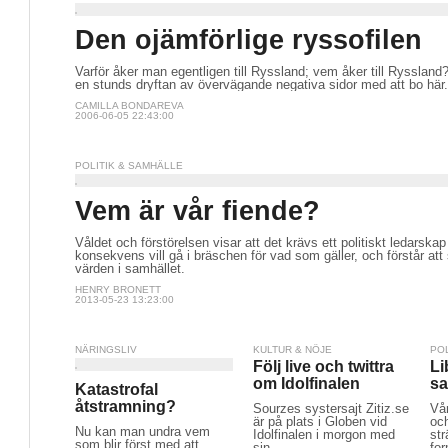
Den ojämförlige ryssofilen
Varför åker man egentligen till Ryssland; vem åker till Ryssland
en stunds dryftan av övervägande negativa sidor med att bo här.
CAMILLA BONDAREVA
2006-06-05 22:43:00
POLITIK & SAMHÄLLE
Vem är vår fiende?
Våldet och förstörelsen visar att det krävs ett politiskt ledarsk
konsekvens vill gå i bräschen för vad som gäller, och förstår at
värden i samhället.
HENRY BRONETT
2013-05-23 13:23:00
NÄRINGSLIV
KULTUR & NÖJE
PO
Följ live och twittra
Li
om Idolfinalen
sa
Katastrofal
åtstramning?
Sourzes systersajt Zitiz.se
Vå
är på plats i Globen vid
och
Nu kan man undra vem
Idolfinalen i morgon med
str
som blir först med att
sin
for