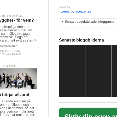
TWITTER
Tweets by sourze_se
LITIK & SAMHÄLLE
ygghet - för vem?
▼
Senast uppdaterade bloggarna
 offentliga debatten
ndlar mer och mer om
 samhället ska jaga
ragsfusk. Dags att
Senaste bloggbilderna
öra ett helt nytt system?
Kommentarer
NGT ÖSTERDAHL
4-04-11 13:32:00
LTUR & NÖJE
 börjar allvaret
 är sista etappen på
san mot Globen och
alen i december, då det
görs vem som blir årets
l. Juryn är maktlös, för