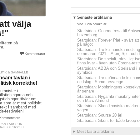
▼
Senaste artiklarna
tt välja
Visa:
Hela sourze.se
s!"
Startsidan
:
Gourmetresa till Antwe
Luxemburg
Startsidan
:
Forever Piaf - svårt at
aliteten på
på något
em.
Startsidan
:
Tre kulinariska nedslag
sommaren 2021 – Aten, Split och 
Kommentarer
Startsidan
:
De socialt, ofrivilligt is
finns kvar - även utan Corona-restr
Startsidan
:
ABBA och Streisand i 
symbios
LITIK & SAMHÄLLE
nsam tävlan i
Startsidan
:
Tre spännande kulinari
nedslag i Sommarsverige
litisk korrekthet
Startsidan
:
Mobbningens konsekve
umnister i
år senare
llstidningarna och
Startsidan
:
Nygamla musiknyheter
stidningar tävlar om
och Marc Almond
m som är mest politiskt
Startsidan
:
Skandinaviska märken 
rrekt i samband med
vägen
de-festivalen!
Startsidan
:
Sourze 20 år!
Kommentarer
Startsidan
:
Skönt för både kropp o
RAN LARSSON
6-08-08 16:26:00
►
Mest lästa artiklarna