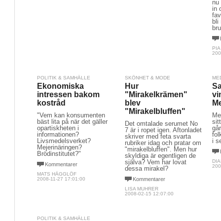
nu 
in 
fav
bli
bru
PI
200
POLITIK & SAMHÄLLE
SKÖNHET & MODE
ME
Ekonomiska
Hur
Sa
intressen bakom
"Mirakelkrämen"
vi
kostråd
blev
Me
"Mirakelbluffen"
"Vem kan konsumenten
Mel
bäst lita på när det gäller
sit
Det omtalade serumet No
opartiskheten i
går
7 är i ropet igen. Aftonladet
informationen?
fol
skriver med feta svarta
Livsmedelsverket?
i s
rubriker idag och pratar om
Mejerinäringen?
"mirakelbluffen". Men hur
Brödinstitutet?"
skyldiga är egentligen de
själva? Vem har lovat
DIA
Kommentarer
200
dessa mirakel?
MATS HÄGGLÖF
2008-11-27 17:01:00
Kommentarer
LISA MUHRER
2008-02-15 12:07:00
POLITIK & SAMHÄLLE