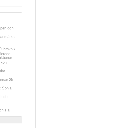
rpen och
t anmärka
Dubrovnik
olerade
iktioner
skön
ska
nser 25
: Sonia
leder
ch själ