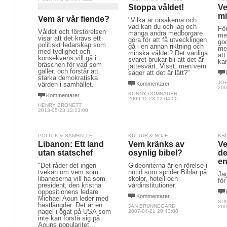
Stoppa våldet!
Ve
mi
Vem är vår fiende?
"Vilka är orsakerna och
vad kan du och jag och
För
Våldet och förstörelsen
många andra medborgare
me
visar att det krävs ett
göra för att få utvecklingen
god
politiskt ledarskap som
gå i en annan riktning och
men
med tydlighet och
minska våldet? Det vanliga
att
konsekvens vill gå i
svaret brukar bli att det är
kan
bräschen för vad som
jättesvårt. Visst, men vem
gäller, och förstår att
säger att det är lätt?"
stärka demokratiska
JO
värden i samhället.
Kommentarer
200
KONNY DOMNAUER
Kommentarer
2009-11-23 12:04:00
HENRY BRONETT
2013-05-23 13:23:00
POLITIK & SAMHÄLLE
KULTUR & NÖJE
KR
Libanon: Ett land
Vem kränks av
Ve
utan statschef
osynlig bibel?
de
en
"Det råder det ingen
Gideoniterna är en rörelse i
tvekan om vem som
nutid som sprider Biblar på
Jag
libaneserna vill ha som
skolor, hotell och
för
president, den kristna
vårdinstitutioner.
oppositionens ledare
Kommentarer
Michael Aoun leder med
SU
hästlängder. Det är en
JAN BRUNNEGÅRD
200
nagel i ögat på USA som
2007-04-21 20:43:00
inte kan förstå sig på
Aouns popularitet..."