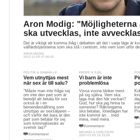
Aron Modig: "Möjligheterna a
ska utvecklas, inte avveckla
Det är viktigt att komma ihåg i debatten att det i varje läge är kv
välfärdstjänsterna som ska stå i centrum, inte vem som utför d
ARON MODIG
2012-11-05 07:00:00
POLITIK & SAMHÄLLE
KROPP & SJÄL
PO
Vem utnyttjas mest
Vi barn är inte
Pi
när sex är till salu?
problemlösa
po
"Måste man inte fråga sej
Vissa vuxna tänker mest
Kol
om inte den part som är
på sig själva. Vem ska
kvä
beredd att betala för sex
laga mat den här veckan?
dag
också är i en
Gud, hur ska jag hinna ta
ve
beroendeställning som
semester? Räkningarna
ko
utnyttjas av sexsäljaren –
ska betalas, lönedagen har
Pri
och varför det bara är den
inte kommit än... med
part som betalar för sej
mera, med mera.
som kriminaliserats av
GÖ
Kommentarer
svensk lag?"
200
MICHAELA CARLSSON
Kommentarer
2007-07-05 16:25:00