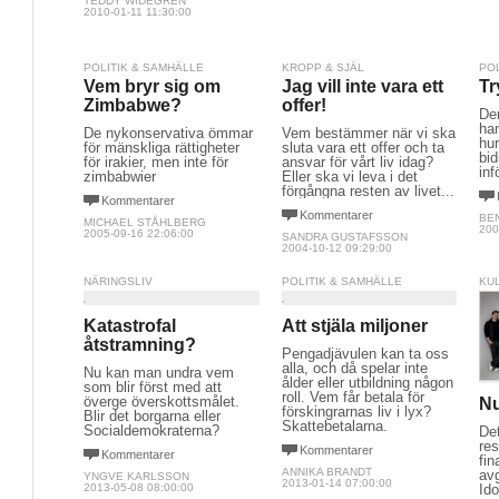
TEDDY WIDEGREN
2010-01-11 11:30:00
POLITIK & SAMHÄLLE
KROPP & SJÄL
PO
Vem bryr sig om
Jag vill inte vara ett
Tr
Zimbabwe?
offer!
Den
ha
De nykonservativa ömmar
Vem bestämmer när vi ska
hur
för mänskliga rättigheter
sluta vara ett offer och ta
bid
för irakier, men inte för
ansvar för vårt liv idag?
inf
zimbabwier
Eller ska vi leva i det
förgångna resten av livet...
Kommentarer
Kommentarer
BE
MICHAEL STÅHLBERG
200
2005-09-16 22:06:00
SANDRA GUSTAFSSON
2004-10-12 09:29:00
NÄRINGSLIV
POLITIK & SAMHÄLLE
KU
Katastrofal
Att stjäla miljoner
åtstramning?
Pengadjävulen kan ta oss
alla, och då spelar inte
Nu kan man undra vem
ålder eller utbildning någon
som blir först med att
roll. Vem får betala för
överge överskottsmålet.
Nu
förskingrarnas liv i lyx?
Blir det borgarna eller
Skattebetalarna.
Socialdemokraterna?
Det
re
Kommentarer
Kommentarer
fin
ANNIKA BRANDT
av
YNGVE KARLSSON
2013-01-14 07:00:00
Ido
2013-05-08 08:00:00