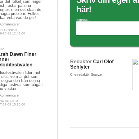
Skriv din egen ar
är det folket som ringer
och röstar på sina
här!
oriter, men det ska inte
 några problem. Folket
kar veta vad de gör!
Ingress:
Kommentarer
A ISAKSSON
9-10-12 12:49:00
DIA
rah Dawn Finer
nner
Redaktör
Carl Olof
lodifestivalen
Schlyter
odifestivalen lider mot
Chefredaktör Sourze
t slut, vem är det som
 segrande i från denna
kliga festival som pågått
ex veckor.
Kommentarer
NA FALHEIM
7-03-09 15:16:00