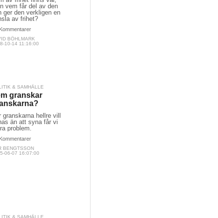
n vem får del av den
 ger den verkligen en
sla av frihet?
Kommentarer
VID BÖHLMARK
8-10-14 11:16:00
LITIK & SAMHÄLLE
m granskar
anskarna?
 granskarna hellre vill
as än att syna får vi
ra problem.
Kommentarer
R BENGTSSON
5-06-07 16:07:00
LITIK & SAMHÄLLE