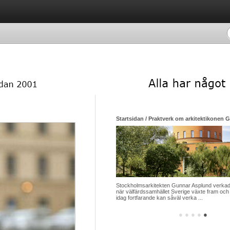
Startsidan / Praktverk om arkitektikonen 
Stockholmsarkitekten Gunnar Asplund verkade
när välfärdssamhället Sverige växte fram och 
idag fortfarande kan såväl verka ...
●
●
●
●
●