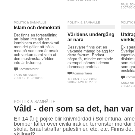
PAUL JO
2007-05-0
POLITIK & SAMHÄLLE
POLITIK & SAMHÄLLE
POLITIK
Islam och demokrati
Världens undergång
Utdra
Det finns en föreställning
att Islam inte går att
är nära
verkl
kombinera med demokrati
men det gäller att hålla
Dessvärre finns det en
Existera
reda på vad som är orsak
växande mängd belägg för
Sverige
och verkan samt veta att
detta faktum. Endast
egentli
den muslimska världen
några få, mindre omtalade
diskrimi
inte är likformig.
exempel nämns i denna
som rikt
domedagsprofetia.
som gru
Kommentarer
enskilda
Kommentarer
LARS NILSSON
Komme
2006-12-11 23:00:00
TOBIAS JEPPSSON
2006-01-20 18:27:00
ANNA NI
2004-12-1
POLITIK & SAMHÄLLE
Våld - den som sa det, han var
En 14 årig pojke blir knivmördad i Sollentuna, am
bomber faller över civila irakier, terrorister mördar 
skola, Israel straffar palestinier, etc. etc. Finns de
skillnad?