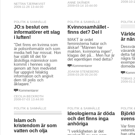
2008-10-1
ANNE SKÅNER
NETTAN TJERNKVIST
2009-03-14 10:44:00
2009-11-26 13:44:00
POLITIK & SAMHÄLLE
POLITIK & SAMHÄLLE
POLITIK
JO:s beslut om
Kvinnosamhället -
informatörer ett slag
finns det? Del I
Värld
i luften!
är när
MAKT är ordet
feministerna hatar och
"Det finns en kvinna som
Dessvär
älskar! "Männen har
är polisinformatör och som
växande
makten, kvinnorna ingen",
media helt har missat. Hon
detta f
klagas det på... Men hur är
har ställt till det för
några f
det egentligen med detta?
åtskilliga människor som
exempel
kommit i hennes väg
Kommentarer
domedag
genom att hon medvetet
har uppgivit felaktig
JOAKIM STENEBERG
Komme
2006-03-28 00:24:00
information och angivit
TOBIAS 
dem till polis och
2006-01-2
åklagare."
Kommentarer
CECILIA BECKROTH
2008-07-03 13:44:00
POLITIK & SAMHÄLLE
POLITIK & SAMHÄLLE
POLITIK
Ideologierna är döda
Björk
och det finns inga
svens
Islam och
anhöriga
kristendom är som
Var finn
vetensk
vatten och olja
"I verkligheten är det
han utta