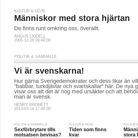
KULTUR & NÖJE
Människor med stora hjärtan
De finns runt omkring oss, överallt.
ANGUS LIDDELL
2005-12-28 09:49:00
POLITIK & SAMHÄLLE
Vi är svenskarna!
Hur gärna Sverigedemokrater och dess likar än vill
"babbar, turkdjävlar och svartskallar" här. De nya
visar oss att det är nog med ursäkter och att behöv
man är svensk.
HENRY BRONETT
2013-03-14 17:49:00
POLITIK & SAMHÄLLE
KULTUR & NÖJE
KULTUR 
Sexförbrytare tills
Tiden som finns
Männi
motsatsen bevisas?
kvar
stora 