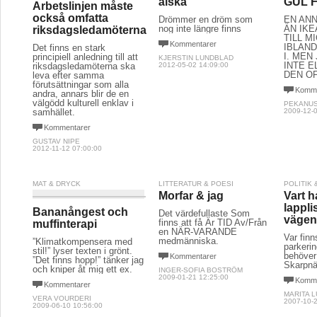
älska
GUL F
Arbetslinjen måste
också omfatta
Drömmer en dröm som
EN AN
nog inte längre finns
ÄN IKE
riksdagsledamöterna
TILL M
Kommentarer
IBLAN
Det finns en stark
I. MEN
principiell anledning till att
KJERSTIN LUNDBLAD
INTE E
riksdagsledamöterna ska
2012-05-02 14:09:00
DEN OF
leva efter samma
förutsättningar som alla
Komme
andra, annars blir de en
välgödd kulturell enklav i
PEKANU
samhället.
2009-12-0
Kommentarer
GUSTAV NIPE
2012-11-12 07:00:00
MAT & DRYCK
LITTERATUR & POESI
POLITIK
Morfar & jag
Vart h
lappli
Bananångest och
Det värdefullaste Som
väge
finns att få Är TID Av/Från
muffinterapi
en NÄR-VARANDE
Var finn
medmänniska.
”Klimatkompensera med
parkeri
stil!” lyser texten i grönt.
behöver
Kommentarer
”Det finns hopp!” tänker jag
Skarpnäc
och kniper åt mig ett ex.
INGER-SOFIA BOSTRÖM
2009-01-21 12:25:00
Komme
Kommentarer
MARITA 
VERA VOURDERI
2007-10-2
2009-06-10 10:56:00