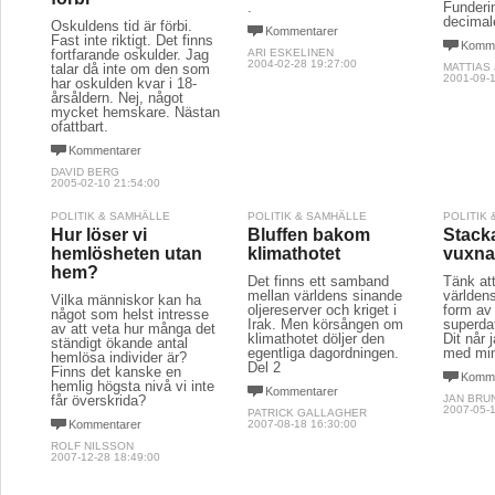
.
Funderin
decimal
Oskuldens tid är förbi.
Kommentarer
Fast inte riktigt. Det finns
Komme
fortfarande oskulder. Jag
ARI ESKELINEN
2004-02-28 19:27:00
talar då inte om den som
MATTIAS
2001-09-1
har oskulden kvar i 18-
årsåldern. Nej, något
mycket hemskare. Nästan
ofattbart.
Kommentarer
DAVID BERG
2005-02-10 21:54:00
POLITIK & SAMHÄLLE
POLITIK & SAMHÄLLE
POLITIK
Hur löser vi
Bluffen bakom
Stack
hemlösheten utan
klimathotet
vuxna
hem?
Det finns ett samband
Tänk att
mellan världens sinande
världens
Vilka människor kan ha
oljereserver och kriget i
form av 
något som helst intresse
Irak. Men körsången om
superdat
av att veta hur många det
klimathotet döljer den
Dit når
ständigt ökande antal
egentliga dagordningen.
med mi
hemlösa individer är?
Del 2
Finns det kanske en
Komme
hemlig högsta nivå vi inte
Kommentarer
får överskrida?
JAN BRU
2007-05-1
PATRICK GALLAGHER
Kommentarer
2007-08-18 16:30:00
ROLF NILSSON
2007-12-28 18:49:00