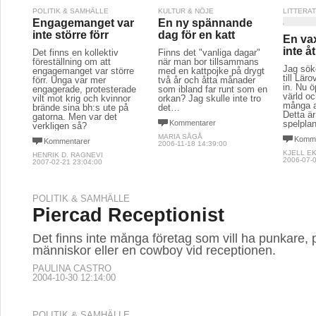
POLITIK & SAMHÄLLE
KULTUR & NÖJE
LITTERA
Engagemanget var
En ny spännande
inte större förr
dag för en katt
En va
inte åt
Det finns en kollektiv
Finns det "vanliga dagar"
föreställning om att
när man bor tillsammans
Jag söke
engagemanget var större
med en kattpojke på drygt
till Lä
förr. Unga var mer
två år och åtta månader
in. Nu ö
engagerade, protesterade
som ibland far runt som en
värld oc
vilt mot krig och kvinnor
orkan? Jag skulle inte tro
många a
brände sina bh:s ute på
det…
Detta ä
gatorna. Men var det
Kommentarer
spelplan
verkligen så?
MARIA SÅGÅ
Komme
Kommentarer
2006-11-18 14:39:00
KJELL E
HENRIK D. RAGNEVI
2006-07-0
2007-02-21 23:04:00
POLITIK & SAMHÄLLE
Piercad Receptionist
Det finns inte många företag som vill ha punkare, 
människor eller en cowboy vid receptionen.
PAULINA CASTRO
2004-10-30 12:14:00
POLITIK & SAMHÄLLE