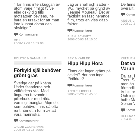
"Här finns inte skuggan av
Jag är snäll och sätter -
De finn
utom varje rimligt tvivel
VG, mycket på grund av
överallt.
eller oskyldig tills
Jeanne Moureau. Det är
Komme
motsatsen bevisas, nej
faktiskt en fascinerande
bara en ursäkt för att man
film, trots en viss gäsp
ANGUS L
inte kunnat döma den
faktor.
2005-12-2
skyldige."
Kommentarer
Kommentarer
ELENI SCHMIDT
2006-05-03 14:10:00
REJ
2008-12-08 13:59:00
POLITIK & SAMHÄLLE
SEX & KÄRLEK
KULTUR 
Hipp Hipp Hora
Det va
Varuh
Förkyld själ behöver
Finns det ingen gräns på
äcklet? Har hon inga
grönt gräs
Dallas,
föräldrar?
Tsss. S
Sverige går på knäna.
man än 
Kommentarer
Under fasaderna och
förmodli
välfärdens yta. Med
ANGUS LIDDELL
tv-histo
fingrarna trevande i
2005-03-20 23:45:00
Och inge
pillerburkar med röda
hette M
varningstrianglar. Men det
Serien 
som behövs finns så ofta
runt hörnet, i form av att
Komme
vara människa.
HELENA
2004-02-2
Kommentarer
JACOB ZOCHERMAN
2005-05-04 16:20:00