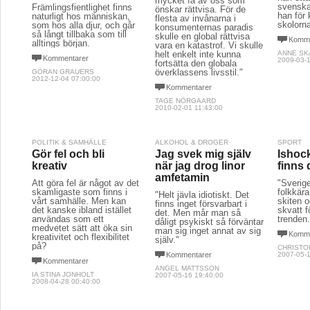
mycket få av oss som
svenska
Främlingsfientlighet finns
önskar rättvisa. För de
han för
naturligt hos människan,
flesta av invånarna i
skolorn
som hos alla djur, och går
konsumenternas paradis
så långt tillbaka som till
skulle en global rättvisa
Komme
alltings början.
vara en katastrof. Vi skulle
helt enkelt inte kunna
ANNE SK
Kommentarer
2009-03-1
fortsätta den globala
överklassens livsstil."
GÖRAN GRAUERS
2012-12-04 07:00:00
Kommentarer
TAGE NÖRGAARD
2010-02-01 11:43:00
POLITIK & SAMHÄLLE
ALKOHOL & DROGER
SPORT
Gör fel och bli
Jag svek mig själv
Ishoc
kreativ
när jag drog linor
finns 
amfetamin
Att göra fel är något av det
"Sverig
skamligaste som finns i
folkkära
"Helt jävla idiotiskt. Det
vårt samhälle. Men kan
skiten o
finns inget försvarbart i
det kanske ibland istället
skvatt f
det. Men mår man så
användas som ett
trenden.
dåligt psykiskt så förväntar
medvetet sätt att öka sin
man sig inget annat av sig
Komme
kreativitet och flexibilitet
själv."
på?
CHRISTO
Kommentarer
2007-05-1
Kommentarer
ANGEL MATTSSON
IA STINA JONHOLT
2007-05-16 19:40:00
2008-04-28 00:40:00