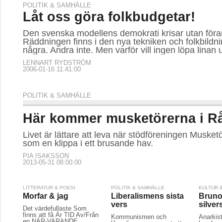
POLITIK & SAMHÄLLE
Låt oss göra folkbudgetar!
Den svenska modellens demokrati krisar utan föra
Räddningen finns i den nya tekniken och folkbildn
några. Andra inte. Men varför vill ingen löpa linan 
LENNART RYDSTRÖM
2006-01-16 11:41:00
POLITIK & SAMHÄLLE
Här kommer musketörerna i R
Livet är lättare att leva när stödföreningen Musket
som en klippa i ett brusande hav.
PIA ISAKSSON
2013-05-31 08:00:00
LITTERATUR & POESI
POLITIK & SAMHÄLLE
KULTUR 
Morfar & jag
Liberalismens sista
Bruno 
vers
silver
Det värdefullaste Som
finns att få Är TID Av/Från
Kommunismen och
Anarkis
en NÄR-VARANDE