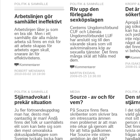
POLITIK & SAMHÄLLE
POLITIK & SAMHÄLLE
KROPP &
Riv upp den
Det ä
förlegade
söker
Arbetslinjen gör
sexköpslagen
samhället ineffektivt
Apropå 
jag söke
Centerns Ungdomsförbund
Arbetslinjen låter ju som
kan ha 
CUF och Liberala
en bra idé. Men i ett
och jord
Ungdomsförbundet LUF
samhälle där alla måste
inte nöjd
har anslutit sig till den
arbeta så finns en risk för
något at
växande skara som vill
att arbete skapas för
det finn
avkriminalisera köp av
arbetets egen skull,
vi behöv
sexuella tjänster. Det finns
snarare än för
många skäl att hålla med
effektivitetens.
Komme
dem.
PIA ISA
Kommentarer
Kommentarer
2008-01-1
ROBERT WENSMAN
MARTIN EKDAHL
2010-03-02 10:19:00
2009-05-15 13:36:00
POLITIK & SAMHÄLLE
MEDIA
POLITIK
Stjärnadvokat i
Sourze - av och för
Den s
prekär situation
vem?
stjär
Ju fler förtroendeuppdrag
På Sourze finns flera
I det ti
man har, desto mer
skribenter som skriver bra
värld g
oantastlig är man! Ändå
om intressanta ämnen
mot sitt
finns det folk ur samhällets
men problemet är att man
person 
elit som kan bete sig som
inte orkar gå igenom allt
Det finn
den mest omoraliska
för att hitta guldkornen.
tvista 
dokusåpadeltagare som
Har Sourze inte större
frågan ä
Sverige lyckats locka fram
ambition än det här?
handlad