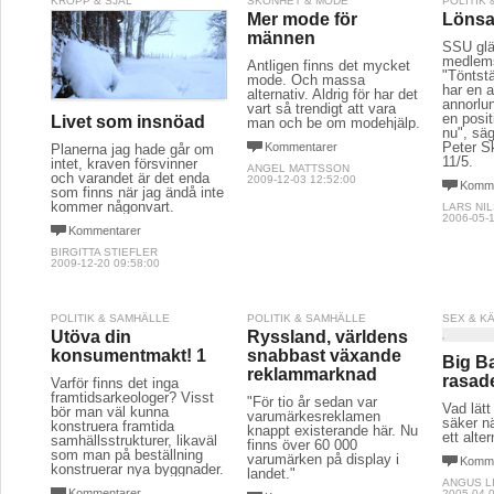
KROPP & SJÄL
SKÖNHET & MODE
POLITIK
Mer mode för
Lönsa
männen
SSU glä
medlems
Äntligen finns det mycket
"Töntstä
mode. Och massa
har en 
alternativ. Aldrig för har det
annorlu
vart så trendigt att vara
en positi
Livet som insnöad
man och be om modehjälp.
nu", sä
Peter S
Kommentarer
Planerna jag hade går om
11/5.
intet, kraven försvinner
ANGEL MATTSSON
och varandet är det enda
2009-12-03 12:52:00
Komme
som finns när jag ändå inte
kommer någonvart.
LARS NI
2006-05-1
Kommentarer
BIRGITTA STIEFLER
2009-12-20 09:58:00
POLITIK & SAMHÄLLE
POLITIK & SAMHÄLLE
SEX & K
Utöva din
Ryssland, världens
konsumentmakt! 1
snabbast växande
Big B
reklammarknad
rasad
Varför finns det inga
framtidsarkeologer? Visst
"För tio år sedan var
Vad lätt
bör man väl kunna
varumärkesreklamen
säker nä
konstruera framtida
knappt existerande här. Nu
ett alter
samhällsstrukturer, likaväl
finns över 60 000
som man på beställning
varumärken på display i
Komme
konstruerar nya byggnader.
landet."
ANGUS L
Kommentarer
2005-04-0