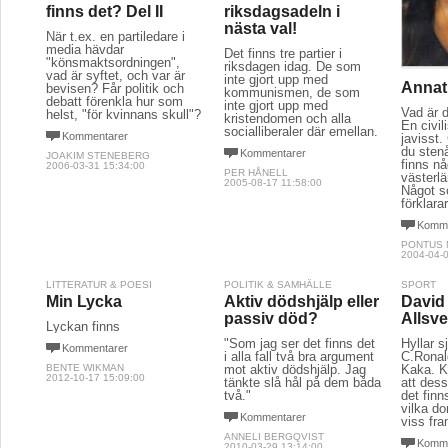
finns det? Del II
riksdagsadeln i
nästa val!
När t.ex. en partiledare i
media hävdar
Det finns tre partier i
"könsmaktsordningen",
riksdagen idag. De som
vad är syftet, och var är
inte gjort upp med
Annat 
bevisen? Får politik och
kommunismen, de som
debatt förenkla hur som
inte gjort upp med
Vad är 
helst, "för kvinnans skull"?
kristendomen och alla
En civil
socialliberaler där emellan.
Kommentarer
javisst.
du stenå
Kommentarer
JOAKIM STENEBERG
finns n
2006-03-31 15:34:00
PER HÅNELL
västerlä
2005-08-17 11:58:00
Något 
förklara
Komme
PONTUS
2004-04-0
LITTERATUR & POESI
POLITIK & SAMHÄLLE
SPORT
Min Lycka
Aktiv dödshjälp eller
David 
passiv död?
Allsv
Lyckan finns
"Som jag ser det finns det
Hyllar s
Kommentarer
i alla fall två bra argument
C.Ronal
BENTE WIKMAN
mot aktiv dödshjälp. Jag
Kaka. K
2012-10-17 15:09:00
tänkte slå hål på dem båda
att dess
två."
det finn
vilka d
Kommentarer
viss fr
ANNELI BERGQVIST
Komme
2010-03-29 13:14:00