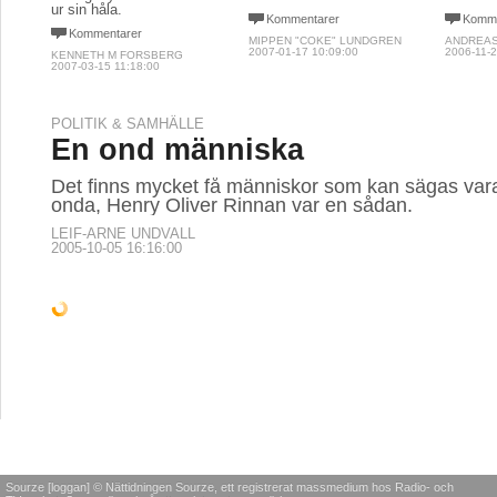
ur sin håla.
Kommentarer
Komme
Kommentarer
MIPPEN "COKE" LUNDGREN
ANDREA
2007-01-17 10:09:00
2006-11-2
KENNETH M FORSBERG
2007-03-15 11:18:00
POLITIK & SAMHÄLLE
En ond människa
Det finns mycket få människor som kan sägas var
onda, Henry Oliver Rinnan var en sådan.
LEIF-ARNE UNDVALL
2005-10-05 16:16:00
POLITIK & SAMHÄLLE
Rättssamhället i gungning?
I de svenska lagarna finns uppenbarligen utrymme 
ÅKE ASKENSTEN
2012-06-29 14:09:00
POLITIK & SAMHÄLLE
POLITIK & SAMHÄLLE
POLITIK
Vem bryr sig om
Den stora
Befol