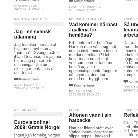
Kommentarer
UNO HANSSON
CAMILLA BONDAREVA
2005-08-11 16:44:00
2005-06-02 19:22:00
POLITIK & SAMHÄLLE
POLITIK & SAMHÄLLE
POLITIK
Vad kommer härnäst
Så und
- galleria för
finans
Jag - en svensk
hemlösa?
arbet
utlänning
Ett centrum för hemlösa.
Detta är 
Jag försöker intresserat
Hur kan man värja sig mot
framtid
följa med i nyheterna
denna diskriminerande och
finansk
"hemma" i Sverige och blir
mördande reklam? Det
arbetslö
ibland förvånad när jag hör
finns redan nu ett otal
några s
hur många pratar om
verksamheter riktade mot
så får n
utlänningar. Bakom
hemlösa, vilka
kritiser
skicklig retorik finns ett
uppenbarligen inte fungerar
kommen
dolt förakt.
då ingen av dem kan
komplet
erbjuda ett tryggt hem.
Kommentarer
Komme
ANNIKA WIDÉN
Kommentarer
UNO HA
2012-11-06 07:00:00
2009-06-1
ROLF NILSSON
2009-08-17 13:24:00
KULTUR & NÖJE
SPORT
POLITIK
Ahonen vann i sin
Reflek
hatbacke
Eurovisionfinal
Citat: 
i ett fri
2009: Grattis Norge!
Han har ibland stått över
är främs
Världcupstävlingar för att
till förf
Ingen kan förneka Norges
slippa hoppa i backen i