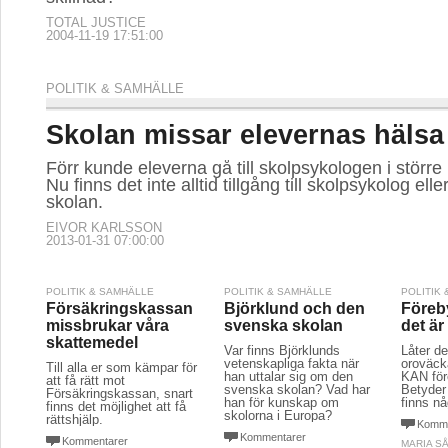
TOTAL JUSTICE
2004-11-19 17:51:00
POLITIK & SAMHÄLLE
Skolan missar elevernas hälsa
Förr kunde eleverna gå till skolpsykologen i större
Nu finns det inte alltid tillgång till skolpsykolog elle
skolan.
EIVOR KARLSSON
2013-01-31 07:00:00
POLITIK & SAMHÄLLE
POLITIK & SAMHÄLLE
POLITIK
Försäkringskassan
Björklund och den
Föreby
missbrukar våra
svenska skolan
det är
skattemedel
Var finns Björklunds
Låter det
vetenskapliga fakta när
oroväck
Till alla er som kämpar för
han uttalar sig om den
KAN för
att få rätt mot
svenska skolan? Vad har
Betyder 
Försäkringskassan, snart
han för kunskap om
finns nå
finns det möjlighet att få
skolorna i Europa?
rättshjälp.
Komme
Kommentarer
Kommentarer
MARIA S