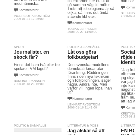
liberalismen ser nu ut att
han har 
medmänniska.
gå samma väg till mötes.
Komme
Trots att ideologierna är så
Kommentarer
olika, så finns det ändå
STEFAN 
INGER-SOFIA BOSTRÖM
slående likheter.
2008-09-1
2009-01-21 12:25:00
Kommentarer
TOBIAS JEPPSSON
2008-09-27 14:59:00
SPORT
POLITIK & SAMHÄLLE
POLITIK
Journalister, en
Låt oss göra
Socia
skock får?
folkbudgetar!
röjde
identi
Finns det bara två eller tre
Den svenska modellens
spelare i VM-laget?
demokrati krisar utan
"Jag fru
förankring. Räddningen
efterso
Kommentarer
finns i den nya tekniken
jag sky
och folkbildningen, säger
RAMONA FRANSSON
var jag 
några. Andra inte. Men
2006-06-18 23:15:00
inte ka
varför vill ingen löpa linan
någonsta
ut?
jag lika
fram nu
Kommentarer
att jag v
LENNART RYDSTRÖM
2006-01-16 11:41:00
Komme
KRISTIN
2005-03-2
POLITIK & SAMHÄLLE
LITTERATUR & POESI
LITTERA
Jag älskar så att
EN B