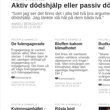
Aktiv dödshjälp eller passiv d
"Som jag ser det finns det i alla fall två bra argume
dödshjälp. Jag tänkte slå hål på dem båda två."
ANNELI BERGQVIST
2010-03-29 13:14:00
POLITIK & SAMHÄLLE
POLITIK & SAMHÄLLE
POLITIK
De fulengagerade
Bluffen bakom
Budkav
klimathotet
nu!
Engagemang är vackert,
nästan alltid. Men bara
Det finns ett samband
"Ibland. 
nästan. I mångas ögon är
mellan världens sinande
orättvis
det nämligen skillnad på
oljereserver och kriget i
för sto
engagemang och
Irak. Men körsången om
nånstans
engagemang. Det finns så
klimathotet döljer den
sig med 
att säga finengagemang
egentliga dagordningen.
som har 
och fulengagemang.
Del 2
Vi kunde
svångre
Kommentarer
Kommentarer
de dagar
CHRISTIAN SCHARF
PATRICK GALLAGHER
2007-08-28 14:44:00
Komme
2007-08-18 16:30:00
CARINE 
2006-04-1
POLITIK & SAMHÄLLE
POLITIK & SAMHÄLLE
KROPP &
Kvinnosamhället -
Rösta bort