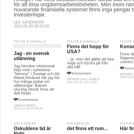
för att lösa ungdomsarbetslösheten. Men inom ram
nuvarande finansiella systemet finns inga pengar ti
investeringar.
ULF SANDMARK
2013-05-09 08:00:00
POLITIK & SAMHÄLLE
POLITIK & SAMHÄLLE
POLITIK
Finns det hopp för
Konse
USA?
Jag - en svensk
Finns de
högeror
utlänning
...ja, men det gäller att leta
country
noga och trycka på från
Jag försöker intresserat
alla håll.
Komme
följa med i nyheterna
"hemma" i Sverige och blir
Kommentarer
MICHAEL
ibland förvånad när jag hör
2005-12-0
PATRICK GALLAGHER
hur många pratar om
2007-07-21 18:17:00
utlänningar. Bakom
skicklig retorik finns ett
dolt förakt.
Kommentarer
ANNIKA WIDÉN
2012-11-06 07:00:00
SEX & KÄRLEK
POESISKOLAN
KULTUR 
Oskuldens tid är
det finns ett rum...
Här fi
förbi