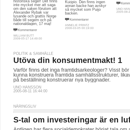
historiska seger! Det finns
Kuopio. Den finns ingen
Komme
inte mycket mer att saga
annan backe han avskyr
om den saken förutom att
så mycket som Puijo
UNO HA
Alexander Rybak var
2005-08-2
backen.
lysande och grattis Norge
både till segern och på
Kommentarer
nationaldagen, 17 maj!
ANNELIE PRINTZ
2008-03-05 00:19:00
Kommentarer
WILLIAM BUTT
2009-05-17 14:49:00
POLITIK & SAMHÄLLE
Utöva din konsumentmakt! 1
Varför finns det inga framtidsarkeologer? Visst bö
kunna konstruera framtida samhällsstrukturer, lik
på beställning konstruerar nya byggnader.
UNO HANSSON
2005-08-11 16:44:00
NÄRINGSLIV
S-tal om investeringar är en lu
Äntligen har flera socialdemokrater börjat tala om 