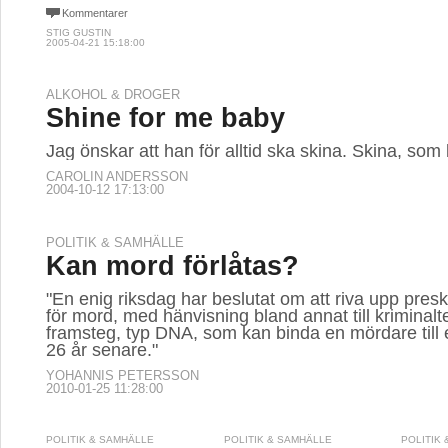
Kommentarer
STIG GUSTIN
2005-04-21 15:18:00
ALKOHOL & DROGER
Shine for me baby
Jag önskar att han för alltid ska skina. Skina, som
CAROLIN ANDERSSON
2004-10-12 17:13:00
POLITIK & SAMHÄLLE
Kan mord förlåtas?
"En enig riksdag har beslutat om att riva upp presk
för mord, med hänvisning bland annat till kriminalt
framsteg, typ DNA, som kan binda en mördare till 
26 år senare."
YOHANNIS PETERSSON
2010-01-25 11:28:00
POLITIK & SAMHÄLLE
POLITIK & SAMHÄLLE
POLITIK