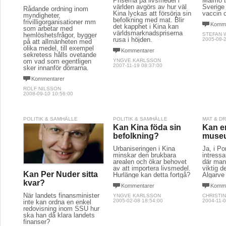
Priserna på livsmedel i
Malmö ti
världen avgörs av hur väl
Sverige
Rådande ordning inom
Kina lyckas att försörja sin
vaccin 
myndigheter,
befolkning med mat. Blir
frivilligorganisationer mm
Komme
det kapphet i Kina kan
som arbetar med
världsmarknadspriserna
hemlöshetsfrågor, bygger
STEFAN 
rusa i höjden.
2005-08-2
på att allmänheten med
olika medel, till exempel
Kommentarer
sekretess hålls ovetande
om vad som egentligen
YNGVE KARLSSON
2007-11-19 08:37:00
sker innanför dörrarna.
Kommentarer
ROLF NILSSON
2008-09-10 10:56:00
POLITIK & SAMHÄLLE
POLITIK & SAMHÄLLE
MAT & D
Kan Kina föda sin
Kan en
befolkning?
muse
Urbaniseringen i Kina
Ja, i Po
minskar den brukbara
intress
arealen och ökar behovet
där man 
av att importera livsmedel.
viktig d
Kan Per Nuder sitta
Hurlänge kan detta fortgå?
Algarve
kvar?
Kommentarer
Komme
När landets finansminister
YNGVE KARLSSON
CHRISTI
2005-02-08 18:54:00
2004-11-0
inte kan ordna en enkel
redovisning inom SSU hur
ska han då klara landets
finanser?