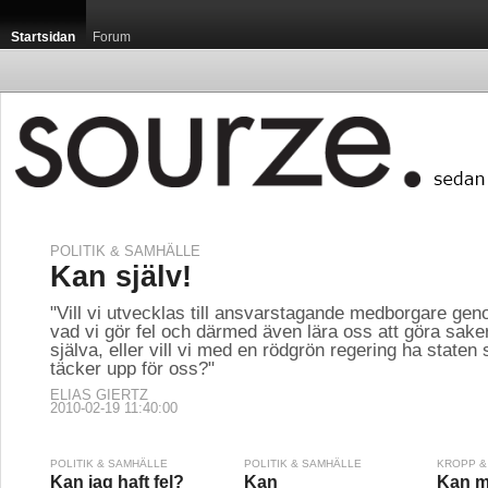
Startsidan
Forum
POLITIK & SAMHÄLLE
Kan själv!
"Vill vi utvecklas till ansvarstagande medborgare gen
vad vi gör fel och därmed även lära oss att göra saker 
själva, eller vill vi med en rödgrön regering ha staten 
täcker upp för oss?"
ELIAS GIERTZ
2010-02-19 11:40:00
POLITIK & SAMHÄLLE
POLITIK & SAMHÄLLE
KROPP &
Kan jag haft fel?
Kan
Kan m