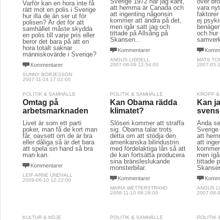
Sverige 1972 har jag känt,
över bro
Varför kan en hora inte få
att hemma är Canada och
vara nyt
rätt mot en polis i Sverige
att ingenting någonsin
faktorer
hur illa de än ser ut för
kommer att ändra på det,
ej psyk
polisen? Är det för att
men igår satt jag och
benägen
samhället måste skydda
tittade på Allsång på
och hur 
en polis till varje pris eller
Skansen...
samverk
beror det bara på att en
hora totalt saknar
Kommentarer
Komme
människovärde i Sverige?
ANGUS LIDDELL
MATS TC
Kommentarer
2007-08-08 12:54:00
2007-05-1
SUNNY BÖRJESSON
2007-11-24 17:02:00
POLITIK & SAMHÄLLE
POLITIK & SAMHÄLLE
KROPP &
Omtag på
Kan Obama rädda
Kan ja
arbetsmarknaden
klimatet?
svens
Livet är som ett parti
Slöseri kommer att straffa
Ända se
poker, man få de kort man
sig. Obama talar trots
Sverige 
får, oavsett om de är bra
detta om att stödja den
att hem
eller dåliga så är det bara
amerikanska bilindustrin
att inge
att spela sin hand så bra
med fördelaktiga lån så att
kommer 
man kan.
de kan fortsätta producera
men igår
sina bränsleslukande
tittade 
Kommentarer
monsterbilar.
Skansen
LEIF-ARNE UNDVALL
Kommentarer
Komme
2009-06-10 12:22:00
MARIA WETTERSTRAND
ANGUS L
2008-11-10 08:28:00
2007-08-0
KULTUR & NÖJE
POLITIK & SAMHÄLLE
POLITIK