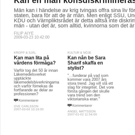
Kan en man könsdiskriminera
Män kan i händelse av krig tvingas offra sina liv f
staten, bara för att de är män. Men enligt SSU, Un
KDU och Värnpliktsrådet är detta alltså inte diskri
män - utan det är, som alltid, kvinnorna som det ä
FILIP AIYE
2009-03-23 10:42:00
KROPP & SJÄL
KULTUR & NÖJE
Kan man lita på
Kan nån be Sara
vårdens förmåga?
Sharif skaffa en
stylist?
Varför tog det 50 år innan
Läkemedelsverket
"...funderar på vad som
upptäckte
kommer vara 2007 års
läkemedelsbiverkningarna
stora trend. Jag vill slå ett
och varför förnekas de
slag för integritet. Det vore
fortfarande av delar av
första gången det skulle
professionen?
vara trend sen den
viktorianska eran."
Kommentarer
Kommentarer
OVE CARLSSON
2007-03-04 10:16:00
ANGEL MATTSSON
2007-01-02 11:54:00