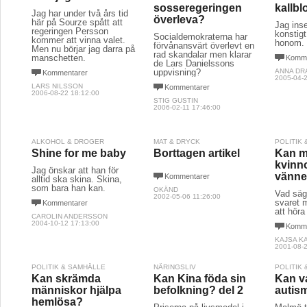
sosseregeringen
kallb
Jag har under två års tid
överleva?
här på Sourze spått att
Jag inse
regeringen Persson
konstigt
Socialdemokraterna har
kommer att vinna valet.
honom.
förvånansvärt överlevt en
Men nu börjar jag darra på
rad skandalar men klarar
manschetten.
Komme
de Lars Danielssons
uppvisning?
ANNA DR
Kommentarer
2005-04-2
LARS NILSSON
Kommentarer
2006-08-22 18:12:00
STIG GUSTIN
2006-02-11 17:46:00
ALKOHOL & DROGER
MAT & DRYCK
POLITIK
Shine for me baby
Borttagen artikel
Kan m
kvinn
Jag önskar att han för
vänne
Kommentarer
alltid ska skina. Skina,
som bara han kan.
OKÄND
Vad säg
2002-05-06 11:26:00
svaret m
Kommentarer
att höra
CAROLIN ANDERSSON
2004-10-12 17:13:00
Komme
KAJSA K
2001-08-2
POLITIK & SAMHÄLLE
NÄRINGSLIV
POLITIK
Kan skrämda
Kan Kina föda sin
Kan v
människor hjälpa
befolkning? del 2
autis
hemlösa?