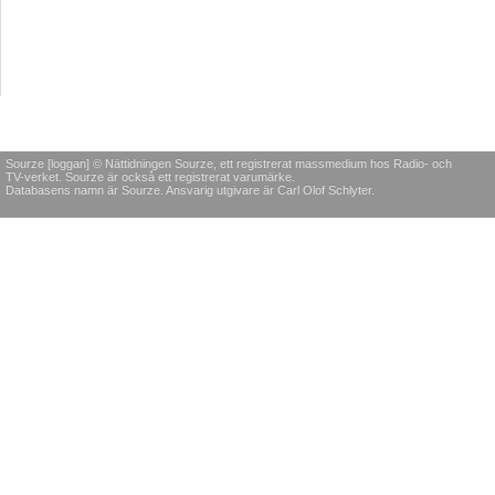
Sourze [loggan] © Nättidningen Sourze, ett registrerat massmedium hos Radio- och
TV-verket. Sourze är också ett registrerat varumärke.
Databasens namn är Sourze. Ansvarig utgivare är Carl Olof Schlyter.