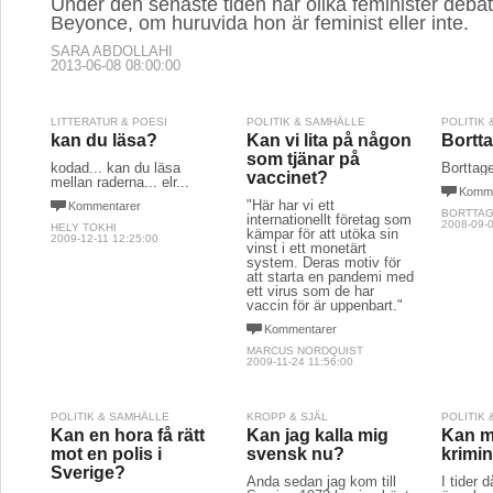
Under den senaste tiden har olika feminister deba
Beyonce, om huruvida hon är feminist eller inte.
SARA ABDOLLAHI
2013-06-08 08:00:00
LITTERATUR & POESI
POLITIK & SAMHÄLLE
POLITIK
kan du läsa?
Kan vi lita på någon
Bortta
som tjänar på
kodad... kan du läsa
Borttage
vaccinet?
mellan raderna... elr...
Komme
"Här har vi ett
Kommentarer
BORTTAG
internationellt företag som
2008-09-0
HELY TOKHI
kämpar för att utöka sin
2009-12-11 12:25:00
vinst i ett monetärt
system. Deras motiv för
att starta en pandemi med
ett virus som de har
vaccin för är uppenbart."
Kommentarer
MARCUS NORDQUIST
2009-11-24 11:56:00
POLITIK & SAMHÄLLE
KROPP & SJÄL
POLITIK
Kan en hora få rätt
Kan jag kalla mig
Kan m
mot en polis i
svensk nu?
krimin
Sverige?
Ända sedan jag kom till
I tider d