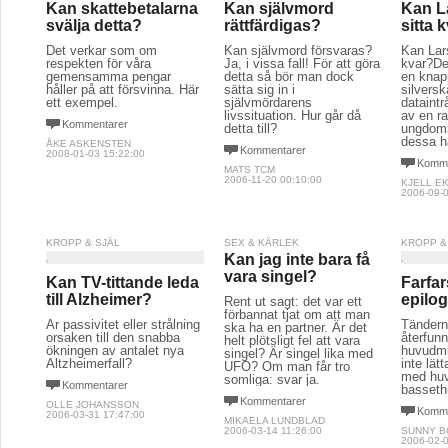
Kan skattebetalarna
Kan självmord
Kan L
svälja detta?
rättfärdigas?
sitta 
Det verkar som om
Kan självmord försvaras?
Kan Lars
respekten för våra
Ja, i vissa fall! För att göra
kvar?De
gemensamma pengar
detta så bör man dock
en knapp
håller på att försvinna. Här
sätta sig in i
silversk
ett exempel.
självmördarens
dataintr
livssituation. Hur går då
av en rad
Kommentarer
detta till?
ungdoms
dessa ha
ÅKE ASKENSTEN
Kommentarer
2008-01-03 15:22:00
Komme
MATS TCM
2006-11-20 00:10:00
KJELL E
2006-09-0
KROPP & SJÄL
SEX & KÄRLEK
KROPP &
Kan jag inte bara få
vara singel?
Kan TV-tittande leda
Farfar
till Alzheimer?
epilo
Rent ut sagt: det var ett
förbannat tjat om att man
Är passivitet eller strålning
Tänderna
ska ha en partner. Är det
orsaken till den snabba
återfun
helt plötsligt fel att vara
ökningen av antalet nya
huvudmi
singel? Är singel lika med
Altzheimerfall?
inte lät
UFO? Om man får tro
med huv
somliga: svar ja.
Kommentarer
basseth
Kommentarer
OLLE JOHANSSON
Komme
2006-03-31 17:47:00
MIKAELA LUNDBLAD
2006-03-14 11:26:00
SUNNY 
2006-02-0