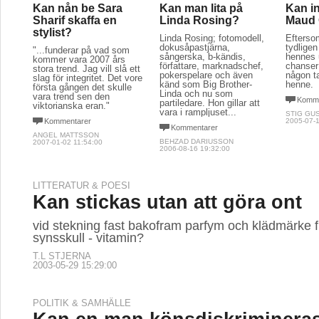
Kan nån be Sara
Kan man lita på
Kan i
Sharif skaffa en
Linda Rosing?
Maud 
stylist?
Linda Rosing; fotomodell,
Efterso
dokusåpastjärna,
tydligen 
"...funderar på vad som
sångerska, b-kändis,
hennes u
kommer vara 2007 års
författare, marknadschef,
chanser 
stora trend. Jag vill slå ett
pokerspelare och även
någon t
slag för integritet. Det vore
känd som Big Brother-
henne.
första gången det skulle
Linda och nu som
vara trend sen den
Komme
partiledare. Hon gillar att
viktorianska eran."
vara i rampljuset...
STIG GU
Kommentarer
2005-07-1
Kommentarer
ANGEL MATTSSON
BEHZAD DARIUSSON
2007-01-02 11:54:00
2006-08-16 19:32:00
LITTERATUR & POESI
Kan stickas utan att göra ont
vid stekning fast bakofram parfym och klädmärke 
synsskull - vitamin?
T.L STJERNA
2003-05-29 15:29:00
POLITIK & SAMHÄLLE