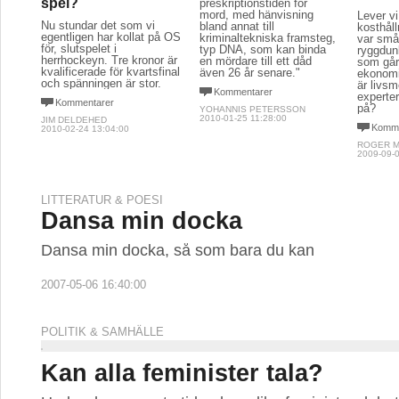
spel?
preskriptionstiden för
mord, med hänvisning
Lever vi
Nu stundar det som vi
bland annat till
kosthål
egentligen har kollat på OS
kriminaltekniska framsteg,
var små
för, slutspelet i
typ DNA, som kan binda
ryggdun
herrhockeyn. Tre kronor är
en mördare till ett dåd
som går 
kvalificerade för kvartsfinal
även 26 år senare."
ekonomi
och spänningen är stor.
är livs
Kommentarer
experter 
Kommentarer
på?
YOHANNIS PETERSSON
2010-01-25 11:28:00
JIM DELDEHED
Komme
2010-02-24 13:04:00
ROGER M
2009-09-0
LITTERATUR & POESI
Dansa min docka
Dansa min docka, så som bara du kan
2007-05-06 16:40:00
POLITIK & SAMHÄLLE
Kan alla feminister tala?