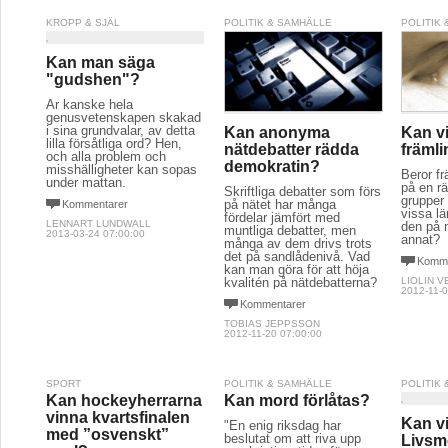
KROPP & SJÄL
POLITIK & SAMHÄLLE
POLITIK
Kan man säga
"gudshen"?
Är kanske hela
genusvetenskapen skakad
i sina grundvalar, av detta
Kan anonyma
Kan vi
lilla försåtliga ord? Hen,
nätdebatter rädda
främl
och alla problem och
demokratin?
misshälligheter kan sopas
Beror fr
under mattan.
på en rä
Skriftliga debatter som förs
grupper 
på nätet har många
Kommentarer
vissa lä
fördelar jämfört med
LENNART LUNDWALL
den på 
muntliga debatter, men
2013-03-24 07:00:00
annat?
många av dem drivs trots
det på sandlådenivå. Vad
Komme
kan man göra för att höja
kvalitén på nätdebatterna?
LIOLIN 
2012-11-0
Kommentarer
TOBIAS JEPPSSON
2012-11-20 07:00:00
SPORT
POLITIK & SAMHÄLLE
POLITIK
Kan hockeyherrarna
Kan mord förlåtas?
vinna kvartsfinalen
Kan vi
"En enig riksdag har
med ”osvenskt”
beslutat om att riva upp
Livsm