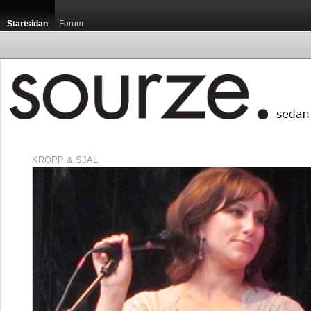
Startsidan
Forum
KROPP & SJÄL