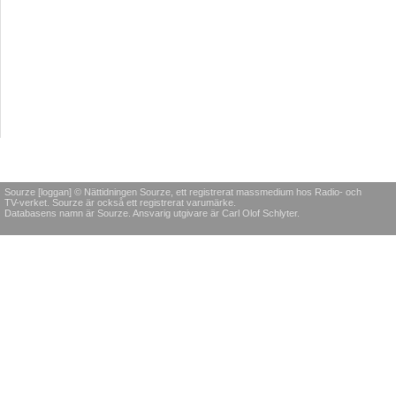
Sourze [loggan] © Nättidningen Sourze, ett registrerat massmedium hos Radio- och
TV-verket. Sourze är också ett registrerat varumärke.
Databasens namn är Sourze. Ansvarig utgivare är Carl Olof Schlyter.