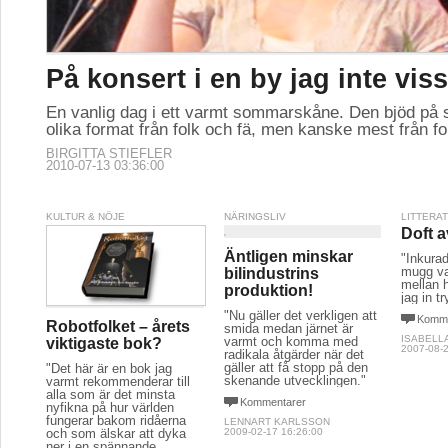
På konsert i en by jag inte vis
En vanlig dag i ett varmt sommarskåne. Den bjöd på
olika format från folk och fä, men kanske mest från fo
BIRGITTA STIEFLER
2010-07-13 03:36:00
KULTUR & NÖJE
NÄRINGSLIV
LITTERA
Doft a
Äntligen minskar
"Inkurad
mugg va
bilindustrins
mellan 
produktion!
jag in t
"Nu gäller det verkligen att
Komme
Robotfolket – årets
smida medan järnet är
ISABELL
varmt och komma med
viktigaste bok?
2007-08-2
radikala åtgärder när det
gäller att få stopp på den
"Det här är en bok jag
skenande utvecklingen."
varmt rekommenderar till
alla som är det minsta
Kommentarer
nyfikna på hur världen
fungerar bakom ridåerna
LENNART KARLSSON
och som älskar att dyka
2009-02-17 16:26:00
ner i en spännande