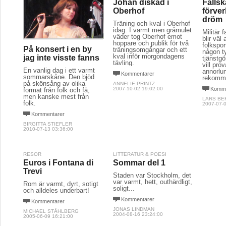
Johan diskad i
Falls
Oberhof
förver
dröm
Träning och kval i Oberhof
idag. I varmt men gråmulet
Militär 
väder tog Oberhof emot
blir väl
hoppare och publik för två
folkspo
På konsert i en by
träningsomgångar och ett
någon ty
kval inför morgondagens
jag inte visste fanns
tjänstgö
tävling.
vill prö
En vanlig dag i ett varmt
annorlu
Kommentarer
sommarskåne. Den bjöd
rekomm
på skönsång av olika
ANNELIE PRINTZ
2007-10-02 19:02:00
Komme
format från folk och fä,
men kanske mest från
LARS BE
folk.
2007-07-0
Kommentarer
BIRGITTA STIEFLER
2010-07-13 03:36:00
RESOR
LITTERATUR & POESI
Euros i Fontana di
Sommar del 1
Trevi
Staden var Stockholm, det
var varmt, hett, outhärdligt,
Rom är varmt, dyrt, sotigt
soligt...
och alldeles underbart!
Kommentarer
Kommentarer
JONAS LINDMAN
MICHAEL STÅHLBERG
2004-08-16 23:24:00
2005-06-09 16:21:00