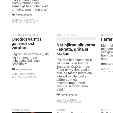
äventyrsroman och
samtidigt få en chans att
att växa som människa."
Kommentarer
MICHAEL DELAVANTE
2009-12-11 10:51:00
POLITIK & SAMHÄLLE
KULTUR & NÖJE
SEX & K
Onödigt varmt i
Farfar
gallerior och
När hjärtat blir varmt
Men tro
varuhus
mig var
- skratta, gråta el
varligt
kräkas
Jag dör av värmeslag, då
fram bä
jag kommer in på
emot.
"Se den här filmen om ni
nybyggda Gallerian i
vill drömma er bort till
Stockholm.
Komme
Toscana några timmar.
SUNNY 
Kommentarer
Fotot är mycket vackert,
2005-10-2
och jag måste undra om
KARIN HOLMBERG
inte allt skulle gjort sig
2007-02-10 17:56:00
bättre som ett
resereportage, med
Joshua Jackson som
värd."
Kommentarer
ELENI SCHMIDT
2006-03-23 23:59:00
KROPP & SJÄL
SPORT
SPORT