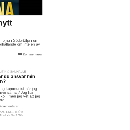
nytt
ierna i Södertälje i en
erhållande om inte en av
Kommentarer
LITIK & SAMHÄLLE
r du ansvar min
än?
 jag kommunist när jag
iver så här? Jag har
lkoll, men jag vet att jag
arg.
Kommentarer
MAS ENGSTRÖM
5-02-22 01:57:00