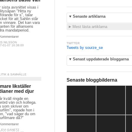
 sista avsnittet visas i
litysåpan "Hitta ny
förande för s", talar
▼
Senaste artiklarna
ket för att Sahlin står
m vinnare. Det kan vara
anten för alliansens
►
Mest lästa artiklarna
dra mandatperiod.
Kommentarer
RS NILSSON
TWITTER
7-01-07 16:38:00
Tweets by sourze_se
▼
Senast uppdaterade bloggarna
LITIK & SAMHÄLLE
Senaste bloggbilderna
lmare likställer
dianer med djur
år kväll ringde en
rörd vän och kollega.
u som skriver om
urfilm", ropade hon i
ren, "vad säger du om
urfilmare då?"
Kommentarer
LEVI GANETZ