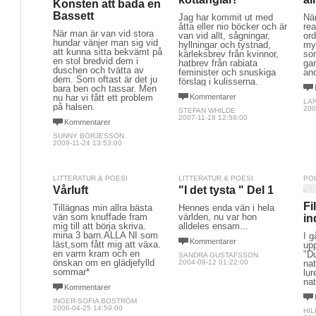
Konsten att bada en
Bassett
Jag har kommit ut med
När
åtta eller nio böcker och är
rea
När man är van vid stora
van vid allt, sågningar,
ord
hundar vänjer man sig vid
hyllningar och tystnad,
myc
att kunna sitta bekvämt på
kärleksbrev från kvinnor,
so
en stol bredvid dem i
hatbrev från rabiata
gar
duschen och tvätta av
feminister och snuskiga
an
dem. Som oftast är det ju
förslag i kulisserna.
bara ben och tassar. Men
nu har vi fått ett problem
Kommentarer
LA
på halsen.
200
STEFAN WHILDE
2007-11-18 12:58:00
Kommentarer
SUNNY BÖRJESSON
2009-11-24 13:53:00
LITTERATUR & POESI
LITTERATUR & POESI
PO
Vårluft
"I det tysta " Del 1
Fi
Tillägnas min allra bästa
Hennes enda vän i hela
vän som knuffade fram
världen, nu var hon
in
mig till att börja skriva.
alldeles ensam...
mina 3 barn.ALLA NI som
I g
Kommentarer
läst,som fått mig att växa.
upp
en varm kram och en
"D
SANDRA GUSTAFSSON
önskan om en glädjefylld
2004-09-12 01:22:00
nat
sommar*
lu
nat
Kommentarer
INGER-SOFIA BOSTRÖM
2006-04-25 14:59:00
HIL