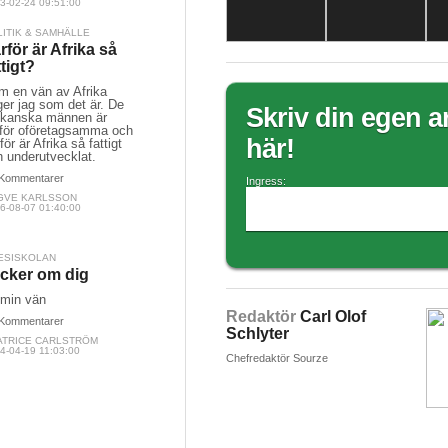
3-02-24 09:51:00
LITIK & SAMHÄLLE
rför är Afrika så
ttigt?
m en vän av Afrika
er jag som det är. De
Skriv din egen ar
rikanska männen är
ltför oföretagsamma och
här!
för är Afrika så fattigt
h underutvecklat.
Kommentarer
Ingress:
GVE KARLSSON
6-08-07 01:40:00
ESISKOLAN
cker om dig
 min vän
Redaktör
Carl Olof
Kommentarer
Schlyter
ATRICE CARLSTRÖM
4-04-19 11:03:00
Chefredaktör Sourze