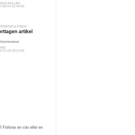
JSAN KELLER
7-02-04 22:40:00
TERATUR & POESI
rttagen artikel
Kommentarer
ÄND
2-12-16 10:13:00
Förlorar en vän eller en