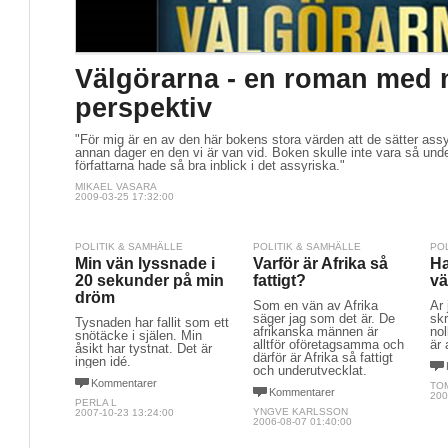
Välgörarna - en roman med 
perspektiv
"För mig är en av den här bokens stora värden att de sätter assyr
annan dager en den vi är van vid. Boken skulle inte vara så und
författarna hade så bra inblick i det assyriska."
MIKAEL VASARA
2009-03-25 17:32:00
POLITIK & SAMHÄLLE
POLITIK & SAMHÄLLE
PO
Min vän lyssnade i
Varför är Afrika så
Ha
20 sekunder på min
fattigt?
v
dröm
Som en vän av Afrika
Är
säger jag som det är. De
skr
Tysnaden har fallit som ett
afrikanska männen är
nol
snötäcke i själen. Min
alltför oföretagsamma och
är 
åsikt har tystnat. Det är
därför är Afrika så fattigt
ingen idé.
och underutvecklat.
Kommentarer
TO
Kommentarer
200
PERLA L
YNGVE KARLSSON
2007-10-23 13:24:00
2006-08-07 01:40:00