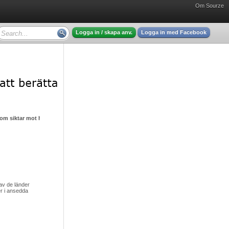
Om Sourze
Logga in / skapa anv.
Logga in med Facebook
m siktar mot himlen i sin strävan efter nya stjärnor
av de länder
ger i ansedda