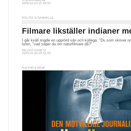
STEFAN WHILDE
2006-02-23 11:38:00
POLITIK & SAMHÄLLE
Filmare likställer indianer m
I går kväll ringde en upprörd vän och kollega. "Du som skriver o
luren, "vad säger du om naturfilmare då?"
HILLEVI GANETZ
2003-02-24 09:51:00
KULTUR & NÖJE