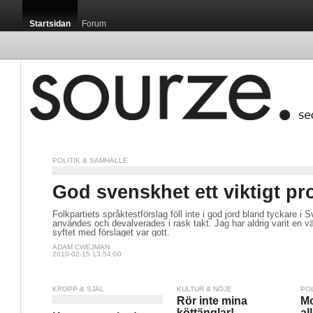
Startsidan
Forum
POLITIK & SAMHÄLLE
God svenskhet ett viktigt pr
Folkpartiets språktestförslag föll inte i god jord bland tyckare i S
användes och devalverades i rask takt. Jag har aldrig varit en 
syftet med förslaget var gott.
ADAM CWEJMAN
2010-02-15 13:54:00
KROPP & SJÄL
KULTUR & NÖJE
PO
Rör inte mina
Mo
köttänglar!
al