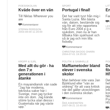
POESISKOLAN
SPORT
LIT
Kväde över en vän
Portugal i final!
En
Till Niklas Wherever you
Det har varit tyst från mig i
Far
are
Santa Luzia. Min bästa
vän, datorn, bestämde sig
Kommentarer
sig för att inte rapportera
LE
från Euro 2004 p g a
200
STEFAN PERSSON
sjukdom, men nu är han
2004-08-09 11:29:00
tillbaka från sjukhuset och
så är jag och min lilla
fiskeby.
Kommentarer
CHRISTINA SKOOG OHARA
2004-07-01 19:35:00
KROPP & SJÄL
POLITIK & SAMHÄLLE
PO
Med allt du gör - ha
Maffiametoder bland
De
den 7:e
elever i svenska
fö
generationen i
skolor
HI
åtanke
Man behöver inte vara Jan
De
Björklund eller "vän av
hel
En mayaindiansk vän sade
ordning" för att vara kritisk
jag
"Jag har moderna,
när det gäller utvecklingen
in
tekniska saker här i
i den svenska skolan.
ko
Sverige, men jag tycker
Nil
inte om dom. Jag kände
Kommentarer
Pos
större lycka utan dessa i
HIV
Guatemala när jag växte
ÅKE ASKENSTEN
2007-06-21 10:40:00
upp."