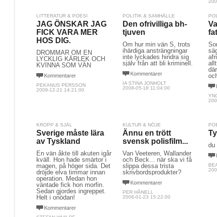
200
LITTERATUR & POESI
POLITIK & SAMHÄLLE
PO
JAG ÖNSKAR JAG
Den ofrivilliga bh-
Va
FICK VARA MER
tjuven
fa
HOS DIG.
Om hur min vän S, trots
So
ihärdiga ansträngningar
säg
DRÖMMAR OM EN
inte lyckades hindra sig
af
LYCKLIG KÄRLEK OCH
själv från att bli kriminell.
al
KVINNA SOM VÄN
där
Kommentarer
oc
Kommentarer
IA STINA JONHOLT
PEKANUS PERSSON
2008-05-18 11:04:00
2009-12-21 14:21:00
YN
200
KROPP & SJÄL
KULTUR & NÖJE
PO
Sverige måste lära
Ännu en trött
Ty
av Tyskland
svensk polisfilm...
du
En vän åkte till akuten igår
Van Veeteren, Wallander
kväll. Hon hade smärtor i
och Beck... när ska vi få
magen, på höger sida. Det
slippa dessa trista
BE
200
dröjde elva timmar innan
skrivbordsprodukter?
operation. Medan hon
Kommentarer
väntade fick hon morfin.
Sedan gjordes ingreppet.
PER HÅNELL
Helt i onödan!
2006-01-23 15:22:00
Kommentarer