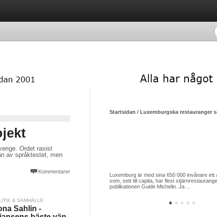
Startsidan / Luxemburgska restauranger so
ojekt
verige. Ordet rasist
vän av språktestet, men
Kommentarer
Luxemburg är med sina 650 000 invånare ett 
som, sett till capita, har flest stjärnrestauran
publikationen Guide Michelin. Ja ...
LITIK & SAMHÄLLE
●
●
●
●
●
na Sahlin -
liansens bäste vän