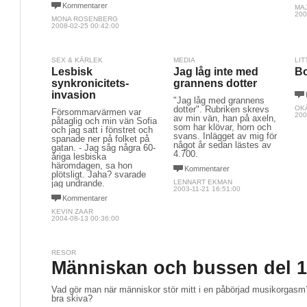
Kommentarer
MA
200
MONA ROSENBERG
2008-02-25 00:42:00
SEX & KÄRLEK
MEDIA
LIT
Lesbisk
Jag låg inte med
Bo
synkronicitets-
grannens dotter
invasion
"Jag låg med grannens
dotter". Rubriken skrevs
OK
Försommarvärmen var
200
av min vän, han på axeln,
påtaglig och min vän Sofia
som har klövar, horn och
och jag satt i fönstret och
svans. Inlägget av mig för
spanade ner på folket på
något år sedan lästes av
gatan. - Jag såg några 60-
4.700.
åriga lesbiska
häromdagen, sa hon
Kommentarer
plötsligt. Jaha? svarade
jag undrande.
LENNART EKMAN
2003-11-21 16:51:00
Kommentarer
KEVIN ZAAR
2004-08-13 00:36:00
RESOR
Människan och bussen del 1
Vad gör man när människor stör mitt i en påbörjad musikorgasm? 
bra skiva?