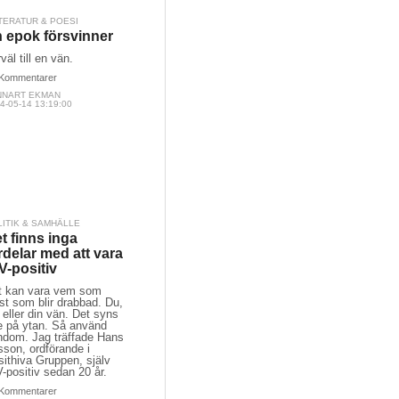
TERATUR & POESI
 epok försvinner
väl till en vän.
Kommentarer
NNART EKMAN
4-05-14 13:19:00
LITIK & SAMHÄLLE
t finns inga
rdelar med att vara
V-positiv
t kan vara vem som
st som blir drabbad. Du,
 eller din vän. Det syns
te på ytan. Så använd
ndom. Jag träffade Hans
sson, ordförande i
ithiva Gruppen, själv
-positiv sedan 20 år.
Kommentarer