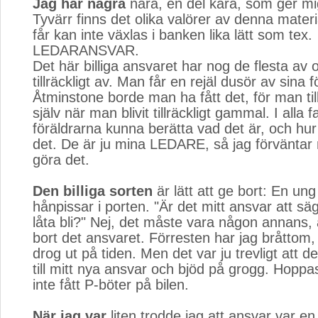
Jag har några
nära, en del kära, som ger mig
Tyvärr finns det olika valörer av denna materi
får kan inte växlas i banken lika lätt som tex.
LEDARANSVAR.
Det här billiga ansvaret har nog de flesta av o
tillräckligt av. Man får en rejäl dusör av sina f
Åtminstone borde man ha fått det, för man til
själv när man blivit tillräckligt gammal. I alla fa
föräldrarna kunna berätta vad det är, och hur
det. De är ju mina LEDARE, så jag förväntar 
göra det.
Den billiga sorten
är lätt att ge bort: En ung
hånpissar i porten. "Är det mitt ansvar att säg
låta bli?" Nej, det måste vara någon annans,
bort det ansvaret. Förresten har jag bråttom,
drog ut på tiden. Men det var ju trevligt att d
till mitt nya ansvar och bjöd på grogg. Hoppas
inte fått P-böter på bilen.
När jag var
liten trodde jag att ansvar var en