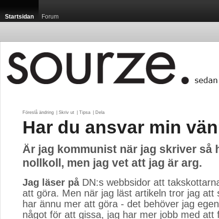
Startsidan
Forum
Föreslå ändring
| 
Skriv ut
| 
Tipsa
| 
Dela
Har du ansvar min vä
Är jag kommunist när jag skriver så 
nollkoll, men jag vet att jag är arg.
Jag läser på
DN:s webbsidor att takskottarna 
att göra. Men när jag läst artikeln tror jag at
har ännu mer att göra - det behöver jag egent
något för att gissa, jag har mer jobb med att f