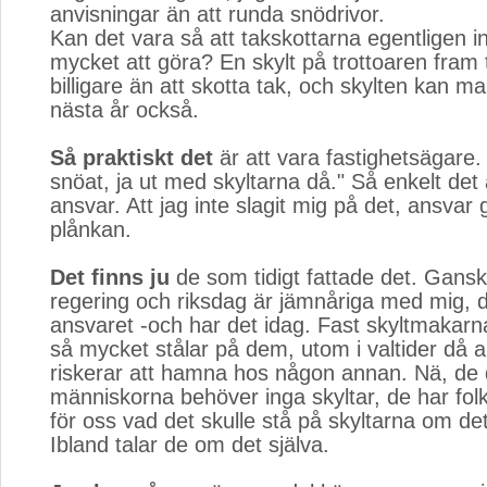
anvisningar än att runda snödrivor.
Kan det vara så att takskottarna egentligen i
mycket att göra? En skylt på trottoaren fram ti
billigare än att skotta tak, och skylten kan m
nästa år också.
Så praktiskt det
är att vara fastighetsägare. 
snöat, ja ut med skyltarna då." Så enkelt det 
ansvar. Att jag inte slagit mig på det, ansvar 
plånkan.
Det finns ju
de som tidigt fattade det. Gansk
regering och riksdag är jämnåriga med mig, 
ansvaret -och har det idag. Fast skyltmakarna
så mycket stålar på dem, utom i valtider då 
riskerar att hamna hos någon annan. Nä, de 
människorna behöver inga skyltar, de har fol
för oss vad det skulle stå på skyltarna om de
Ibland talar de om det själva.