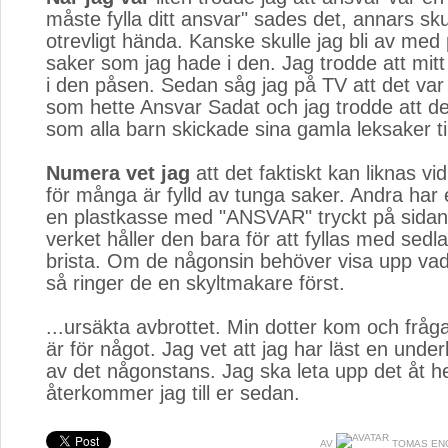
måste fylla ditt ansvar" sades det, annars sku
otrevligt hända. Kanske skulle jag bli av med
saker som jag hade i den. Jag trodde att mitt
i den påsen. Sedan såg jag på TV att det var
som hette Ansvar Sadat och jag trodde att d
som alla barn skickade sina gamla leksaker til
Numera vet jag
att det faktiskt kan liknas vi
för många är fylld av tunga saker. Andra har 
en plastkasse med "ANSVAR" tryckt på sidan.
verket håller den bara för att fyllas med sedla
brista. Om de någonsin behöver visa upp vad
så ringer de en skyltmakare först.
...ursäkta avbrottet. Min dotter kom och fråg
är för något. Jag vet att jag har läst en under
av det någonstans. Jag ska leta upp det åt h
återkommer jag till er sedan.
AV
TOMAS EN