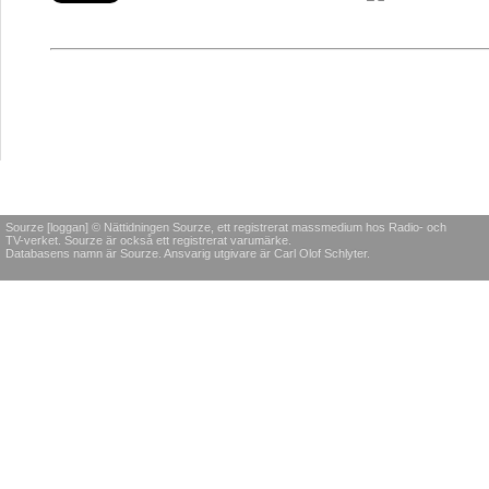
Sourze [loggan] © Nättidningen Sourze, ett registrerat massmedium hos Radio- och
TV-verket. Sourze är också ett registrerat varumärke.
Databasens namn är Sourze. Ansvarig utgivare är Carl Olof Schlyter.