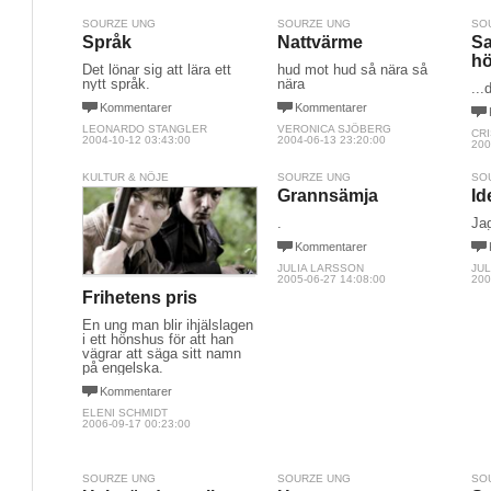
SOURZE UNG
SOURZE UNG
SO
Språk
Nattvärme
Sa
hö
Det lönar sig att lära ett
hud mot hud så nära så
nytt språk.
nära
...
Kommentarer
Kommentarer
LEONARDO STANGLER
VERONICA SJÖBERG
CR
2004-10-12 03:43:00
2004-06-13 23:20:00
200
KULTUR & NÖJE
SOURZE UNG
SO
Grannsämja
Id
.
Jag
Kommentarer
JULIA LARSSON
JU
2005-06-27 14:08:00
200
Frihetens pris
En ung man blir ihjälslagen
i ett hönshus för att han
vägrar att säga sitt namn
på engelska.
Kommentarer
ELENI SCHMIDT
2006-09-17 00:23:00
SOURZE UNG
SOURZE UNG
SO