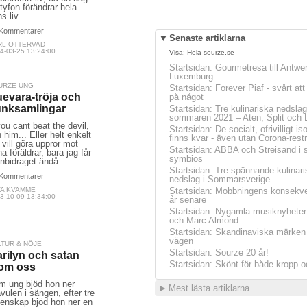
tyfon förändrar hela
s liv.
Kommentarer
▼
Senaste artiklarna
RL OTTERVAD
4-03-25 13:24:00
Visa:
Hela sourze.se
Startsidan
:
Gourmetresa till Antwe
Luxemburg
URZE UNG
Startsidan
:
Forever Piaf - svårt at
evara-tröja och
på något
nksamlingar
Startsidan
:
Tre kulinariska nedslag
sommaren 2021 – Aten, Split och 
you cant beat the devil,
Startsidan
:
De socialt, ofrivilligt is
n him... Eller helt enkelt
finns kvar - även utan Corona-restr
 vill göra uppror mot
Startsidan
:
ABBA och Streisand i 
a föräldrar, bara jag får
symbios
nbidraget ändå.
Startsidan
:
Tre spännande kulinari
Kommentarer
nedslag i Sommarsverige
VA KVAMME
Startsidan
:
Mobbningens konsekve
3-10-09 13:34:00
år senare
Startsidan
:
Nygamla musiknyheter
och Marc Almond
Startsidan
:
Skandinaviska märken 
vägen
LTUR & NÖJE
Startsidan
:
Sourze 20 år!
rilyn och satan
Startsidan
:
Skönt för både kropp o
om oss
m ung bjöd hon ner
►
Mest lästa artiklarna
vulen i sängen, efter tre
tenskap bjöd hon ner en