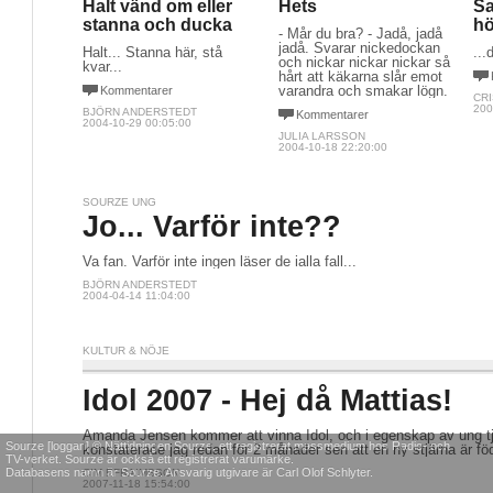
Halt vänd om eller
Hets
Sa
stanna och ducka
hö
- Mår du bra? - Jadå, jadå
jadå. Svarar nickedockan
Halt... Stanna här, stå
...
och nickar nickar nickar så
kvar...
hårt att käkarna slår emot
varandra och smakar lögn.
Kommentarer
CR
200
BJÖRN ANDERSTEDT
Kommentarer
2004-10-29 00:05:00
JULIA LARSSON
2004-10-18 22:20:00
SOURZE UNG
Jo... Varför inte??
Va fan. Varför inte ingen läser de ialla fall...
BJÖRN ANDERSTEDT
2004-04-14 11:04:00
KULTUR & NÖJE
Idol 2007 - Hej då Mattias!
Amanda Jensen kommer att vinna Idol, och i egenskap av ung tje
Sourze [loggan] © Nättidningen Sourze, ett registrerat massmedium hos Radio- och
konstaterade jag redan för 2 månader sen att en ny stjärna är fö
TV-verket. Sourze är också ett registrerat varumärke.
Databasens namn är Sourze. Ansvarig utgivare är Carl Olof Schlyter.
CIM EFRAIMSSON
2007-11-18 15:54:00