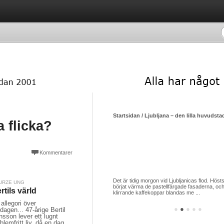
Startsidan / Ljubljana – den lilla huvudsta
a flicka?
Kommentarer
Det är tidig morgon vid Ljubljanicas flod. Hösts
URZE UNG
börjat värma de pastellfärgade fasaderna, och
rtils värld
klirrande kaffekoppar blandas me ...
allegori över
●
●
●
●
●
dagen... 47-årige Bertil
sson lever ett lugnt
blemfritt liv, då en dag