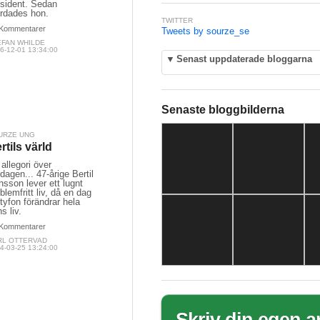
esident. Sedan
rdades hon.
TWITTER
Kommentarer
Tweets by sourze_se
EFAN WHILDE
6-12-01 13:34:00
▼
Senast uppdaterade bloggarna
Senaste bloggbilderna
URZE UNG
rtils värld
allegori över
dagen... 47-årige Bertil
sson lever ett lugnt
blemfritt liv, då en dag
tyfon förändrar hela
s liv.
Kommentarer
RL OTTERVAD
4-03-25 13:24:00