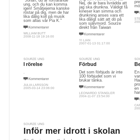
"Johan, du är fortfarande
pr
Nej, de är bara livrädda att
ung, och du kan komma
mö
jag ska drunkna. Väldigt få
igen! Småtjejerna kanske
kineser kan simma och
röstar på dig, men de har
drunkning anses vara ett
lika dålig koll på musik
lika dåligt sätt att dö på
ST
som allas vår Pia K."
200
som självmord. Sourze
direkt från Taiwan
Kommentarer
WILLIAM BUTT
Kommentarer
2008-11-18 19:16:00
YI LIAN
2007-01-13 01:17:00
SOURZE UNG
SOURZE UNG
SO
I rörelse
Förbud
Be
.
Det som förbjuds är inte
En 
100 förbjudet som vi
var
Kommentarer
brukar tänka.
Han
pro
JULIA LARSSON
Kommentarer
en 
2005-03-14 23:06:00
han
LEONARDO STANGLER
2004-11-07 23:54:00
CA
200
SOURZE UNG
Inför mer idrott i skolan