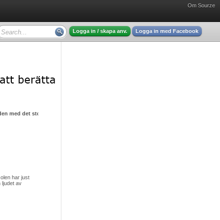
Om Sourze
Logga in / skapa anv.
Logga in med Facebook
den med det stora hjärtat
olen har just
 ljudet av