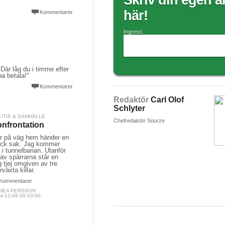
Skriv din egen ar
här!
Kommentarer
Ingress:
Där låg du i timme efter
a betala!"
Kommentarer
Redaktör
Carl Olof
Schlyter
LITIK & SAMHÄLLE
Chefredaktör Sourze
nfrontation
år på väg hem händer en
äck sak. Jag kommer
 i tunnelbanan. Utanför
av spärrarna står en
 tjej omgiven av tre
rväxta killar.
Kommentarer
NNEA PERSSON
4-12-08 00:43:00