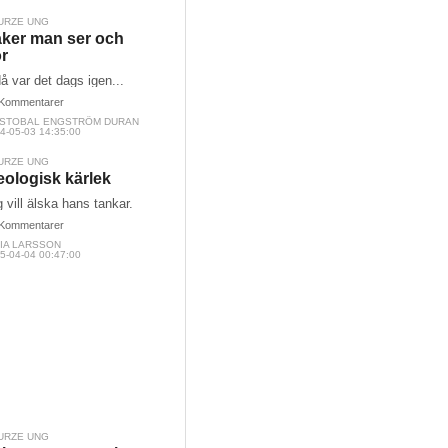
URZE UNG
ker man ser och
r
då var det dags igen...
Kommentarer
ISTOBAL ENGSTRÖM DURAN
4-05-03 14:35:00
URZE UNG
eologisk kärlek
 vill älska hans tankar.
Kommentarer
LIA LARSSON
5-04-04 00:47:00
URZE UNG