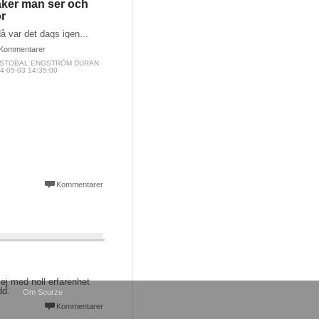
ker man ser och
r
då var det dags igen...
Kommentarer
ISTOBAL ENGSTRÖM DURAN
4-05-03 14:35:00
Kommentarer
j med noll erfarenhet
dd.
Om Sourze
Kommentarer