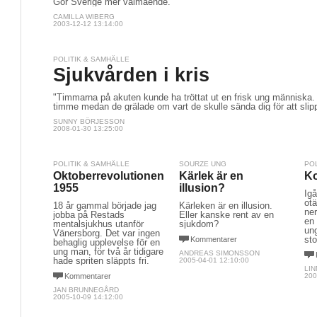
Gör Sverige mer välmående.
CAMILLA WIBERG
2003-12-12 13:14:00
POLITIK & SAMHÄLLE
Sjukvården i kris
"Timmarna på akuten kunde ha tröttat ut en frisk ung människa. 
timme medan de grälade om vart de skulle sända dig för att slipp
SUNNY BÖRJESSON
2008-01-30 13:25:00
POLITIK & SAMHÄLLE
SOURZE UNG
PO
Oktoberrevolutionen
Kärlek är en
Ko
1955
illusion?
Ig
ot
18 år gammal började jag
Kärleken är en illusion.
ner
jobba på Restads
Eller kanske rent av en
en 
mentalsjukhus utanför
sjukdom?
ung
Vänersborg. Det var ingen
sto
Kommentarer
behaglig upplevelse för en
ung man, för två år tidigare
ANDREAS SIMONSSON
hade spriten släppts fri.
2005-04-01 12:10:00
LI
Kommentarer
200
JAN BRUNNEGÅRD
2005-10-09 14:12:00