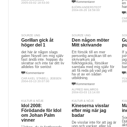
Kommentarer
en 
2005-03-02 18:53:00
han
BJÖRN ANDERSTEDT
2004-06-26 18:59:00
CA
200
SOURZE UNG
SOURZE UNG
SO
Gorillan gick åt
Den någon möter
Gu
höger del 1
Mitt skrivande
pu
det här är någon slags
Ett försök till en mer
If 
galen Novell om mig själv
personlig ansökan till en
joi
fast ändå inte. hoppas du
skrivarkurs på
jag
skrattar och inte tar ditt liv
folkhögskola, försöker
min
alldeles för seriöst
samtala med mig själv för
bar
att få reda på vad jag vill
Kommentarer
ha ut av en sådan
utbildning.
CAR AXEL STABELL JEBSEN
YL
2004-03-13 20:07:00
200
Kommentarer
ALFRED MALMROS
2004-03-03 13:14:00
KULTUR & NÖJE
KULTUR & NÖJE
KU
Idol 2008:
Kineserna visslar
Ma
Förödande för Idol
efter mig när jag
in
om Johan Palm
badar
So
vinner
Djä
De visslar inte för att jag är
äk
ung och vacker, eller så.