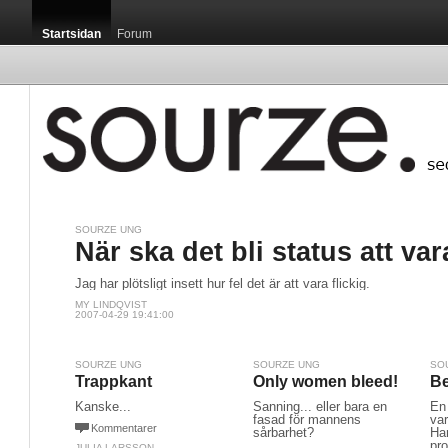
Startsidan
Forum
SOURZE UNG
När ska det bli status att var
Jag har plötsligt insett hur fel det är att vara flickig.
MY LINDQVIST
2007-04-29 19:41:00
SOURZE UNG
SOURZE UNG
SO
Trappkant
Only women bleed!
Be
Kanske...
Sanning... eller bara en
En 
fasad för mannens
var
Kommentarer
sårbarhet?
Han
pro
JULIA LARSSON