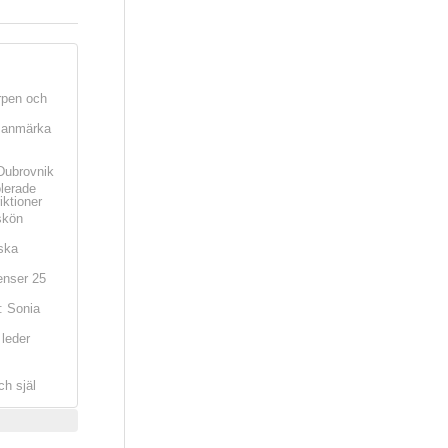
rpen och
t anmärka
Dubrovnik
olerade
iktioner
skön
ska
nser 25
: Sonia
leder
ch själ