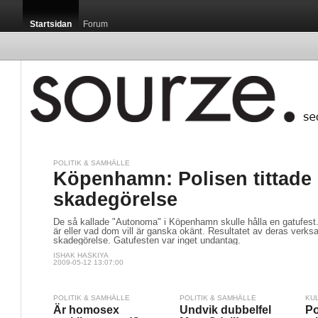
Startsidan
Forum
POLITIK & SAMHÄLLE
Köpenhamn: Polisen tittade 
skadegörelse
De så kallade "Autonoma" i Köpenhamn skulle hålla en gatufest
är eller vad dom vill är ganska okänt. Resultatet av deras verksa
skadegörelse. Gatufesten var inget undantag.
ISHAK HASKIYA
2009-05-12 13:07:00
POLITIK & SAMHÄLLE
POLITIK & SAMHÄLLE
KU
Är homosex
Undvik dubbelfel
Po