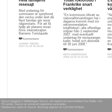
Hela familjens
Totalt rökförbud i
Es
resesajt
Frankrike snart
ko
verklighet
vå
Med undantag för
sommaren är sportlovet
"En kommision tillsatt av
"Nä
den vecka under året då
nationalförsamlingen har i
eng
flest familjer gör reser
dagarna kommit med sin
un
någonstans. För att få
rekommendation:
ins
hjälp att planera resan
totalförbud i alla offentliga
av
finns internetsajten
miljöer från 1 september
his
Barnens Turistguide.
2007, med eventuellt
om
undantag för restauranger,
his
Kommentarer
kafér, hotell och diskotek
en 
JOHNNY ÅBERG
till 30 juni 2008."
Kon
2007-01-04 00:48:00
Kommentarer
MATS ANDERSSON
RO
2006-10-04 01:02:00
200
Sourze [loggan] © Nättidningen Sourze, ett registrerat massmedium hos Radio- och
TV-verket. Sourze är också ett registrerat varumärke.
Databasens namn är Sourze. Ansvarig utgivare är Carl Olof Schlyter.