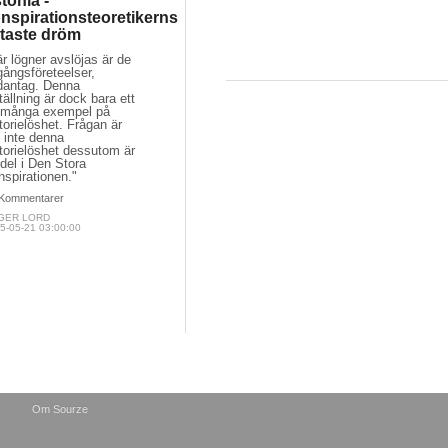
tonia -
nspirationsteoretikerns
taste dröm
r lögner avslöjas är de
ångsföreteelser,
dantag. Denna
tällning är dock bara ett
 många exempel på
torielöshet. Frågan är
 inte denna
torielöshet dessutom är
del i Den Stora
spirationen."
Kommentarer
GER LORD
5-05-21 03:00:00
Om Sourze