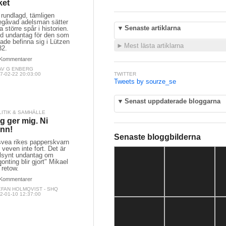
ket
 rundlagd, tämligen
egåvad adelsman sätter
▼
Senaste artiklarna
a större spår i historien.
d undantag för den som
ade befinna sig i Lützen
►
Mest lästa artiklarna
32.
Kommentarer
AV G ENBERG
7-02-22 20:03:00
TWITTER
Tweets by sourze_se
▼
Senast uppdaterade bloggarna
LITIK & SAMHÄLLE
g ger mig. Ni
nn!
Senaste bloggbilderna
svea rikes papperskvarn
 veven inte fort. Det är
llsynt undantag om
onting blir gjort" Mikael
Tretow.
Kommentarer
EFAN HOLMQVIST - SHQ
2-01-10 12:37:00