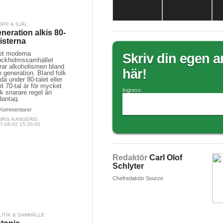
OPP & SJÄL
neration alkis 80-
listerna
det moderna
Skriv din egen ar
ockholmssamhället
rar alkoholismen bland
här!
 generation. Bland folk
da under 80-talet eller
t 70-tal är för mycket
Ingress:
k snarare regel än
dantag.
Kommentarer
DRIS KANGERIS
7-08-02 15:20:00
Redaktör
Carl Olof
Schlyter
Chefredaktör Sourze
LITIK & SAMHÄLLE