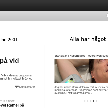
Startsidan / Hyperhidros – överdriven svett
på vid
. Vilka dessa ungdomar
mhet blir oftast bråk och
Kommentarer
Jag har under större delen av mitt liv lidit a
medicinska term är Hyperhidros som betyder
svettning, i mitt fall armhålorna ...
●
●
●
●
●
LTUR & NÖJE
vel Ramel på