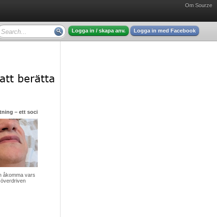
Om Sourze
Logga in / skapa anv.
Logga in med Facebook
ning – ett socialt gissel men hjälp finns att få
v en åkomma vars
 överdriven