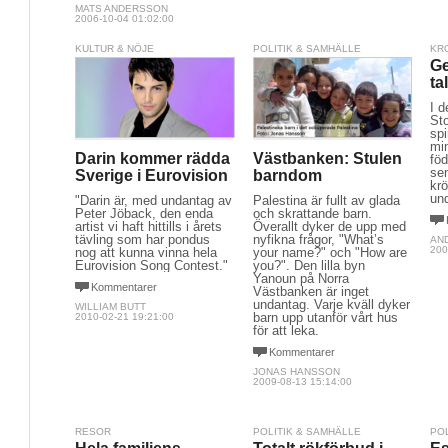
MATS ANDERSSON
2006-10-04 01:02:00
KULTUR & NÖJE
POLITIK & SAMHÄLLE
KR
Ge
ta
I 
St
spi
min
Darin kommer rädda
Västbanken: Stulen
föd
sen
Sverige i Eurovision
barndom
krö
un
"Darin är, med undantag av
Palestina är fullt av glada
Peter Jöback, den enda
och skrattande barn.
artist vi haft hittills i årets
Överallt dyker de upp med
tävling som har pondus
nyfikna frågor, "What’s
AN
200
nog att kunna vinna hela
your name?" och "How are
Eurovision Song Contest."
you?". Den lilla byn
Yanoun på Norra
Kommentarer
Västbanken är inget
undantag. Varje kväll dyker
WILLIAM BUTT
barn upp utanför vårt hus
2010-02-21 19:21:00
för att leka.
Kommentarer
JONAS HANSSON
2009-08-13 15:14:00
RESOR
POLITIK & SAMHÄLLE
PO