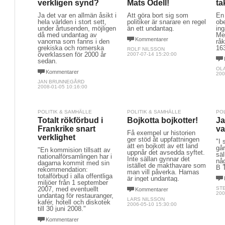
verkligen synd?
Mats Odell!
ta
Ja det var en allmän åsikt i
Att göra bort sig som
En
hela världen i stort sett,
politiker är snarare en regel
ob
under årtusenden, möjligen
än ett undantag.
ing
då med undantag av
Me
Kommentarer
vanorna som fanns i den
råk
grekiska och romerska
16
ROLF NILSSON
överklassen för 2000 år
2007-07-14 15:20:00
sedan.
OL
Kommentarer
200
JAN BRUNNEGÅRD
2008-01-05 10:16:00
POLITIK & SAMHÄLLE
POLITIK & SAMHÄLLE
PO
Totalt rökförbud i
Bojkotta bojkotter!
Ja
Frankrike snart
va
Få exempel ur historien
verklighet
ger stöd åt uppfattningen
"I 
att en bojkott av ett land
går
"En kommision tillsatt av
uppnår det avsedda syftet.
sä
nationalförsamlingen har i
Inte sällan gynnar det
någ
dagarna kommit med sin
istället de makthavare som
B 
rekommendation:
man vill påverka. Hamas
totalförbud i alla offentliga
är inget undantag.
miljöer från 1 september
2007, med eventuellt
ST
Kommentarer
200
undantag för restauranger,
LARS NILSSON
kafér, hotell och diskotek
2006-05-10 15:30:00
till 30 juni 2008."
Kommentarer