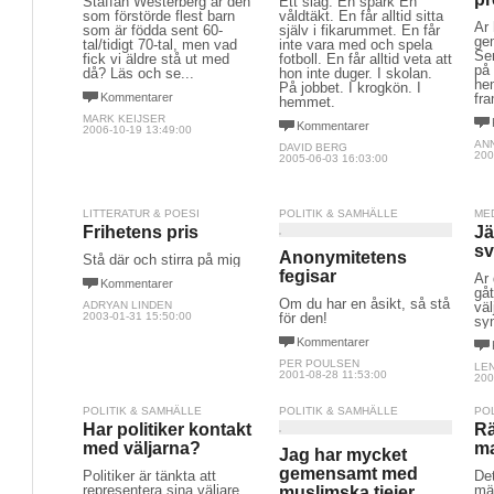
Staffan Westerberg är den
Ett slag. En spark En
som förstörde flest barn
våldtäkt. En får alltid sitta
Är 
som är födda sent 60-
själv i fikarummet. En får
ge
tal/tidigt 70-tal, men vad
inte vara med och spela
Se
fick vi äldre stå ut med
fotboll. En får alltid veta att
på 
då? Läs och se...
hon inte duger. I skolan.
he
På jobbet. I krogkön. I
Kommentarer
fr
hemmet.
MARK KEIJSER
Kommentarer
2006-10-19 13:49:00
AN
DAVID BERG
200
2005-06-03 16:03:00
LITTERATUR & POESI
POLITIK & SAMHÄLLE
ME
Frihetens pris
Jä
sv
Anonymitetens
Stå där och stirra på mig
fegisar
Är 
Kommentarer
gåt
Om du har en åsikt, så stå
ADRYAN LINDEN
väl
2003-01-31 15:50:00
för den!
sy
Kommentarer
PER POULSEN
LE
2001-08-28 11:53:00
200
POLITIK & SAMHÄLLE
POLITIK & SAMHÄLLE
PO
Har politiker kontakt
Rä
med väljarna?
ma
Jag har mycket
gemensamt med
Politiker är tänkta att
Det
representera sina väljare,
män
muslimska tjejer