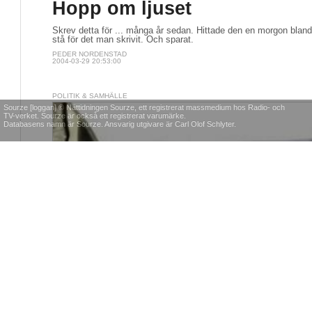
Hopp om ljuset
Skrev detta för ... många år sedan. Hittade den en morgon bla
stå för det man skrivit. Och sparat.
PEDER NORDENSTAD
2004-03-29 20:53:00
POLITIK & SAMHÄLLE
Sourze [loggan] © Nättidningen Sourze, ett registrerat massmedium hos Radio- och
TV-verket. Sourze är också ett registrerat varumärke.
Databasens namn är Sourze. Ansvarig utgivare är Carl Olof Schlyter.
Södertäljerånet: Konstigt a