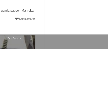
nd gamla papper. Man ska
Kommentarer
Om Sourze
gerande av