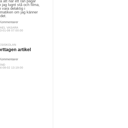
a att när ett rån pågår
 jag lugnt stå och filma,
 vara delaktig i
amatiken om jag känner
 det.
Kommentarer
KAEL VASARA
3-01-08 07:00:00
ESISKOLAN
rttagen artikel
Kommentarer
ÄND
4-08-02 13:19:00