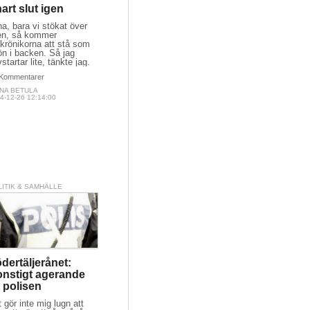
art slut igen
a, bara vi stökat över
len, så kommer
krönikorna att stå som
ön i backen. Så jag
vstartar lite, tänkte jag.
Kommentarer
ONA BETULA
4-12-26 12:14:00
LITIK & SAMHÄLLE
dertäljerånet:
nstigt agerande
 polisen
 gör inte mig lugn att