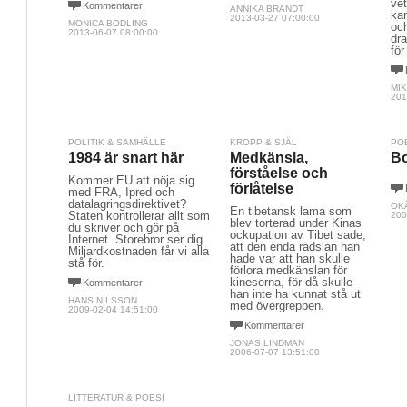
vet
Kommentarer
ANNIKA BRANDT
kan
2013-03-27 07:00:00
MONICA BODLING
och
2013-06-07 08:00:00
dr
för
MI
201
POLITIK & SAMHÄLLE
KROPP & SJÄL
PO
1984 är snart här
Medkänsla,
Bo
förståelse och
Kommer EU att nöja sig
förlåtelse
med FRA, Ipred och
datalagringsdirektivet?
OK
En tibetansk lama som
Staten kontrollerar allt som
200
blev torterad under Kinas
du skriver och gör på
ockupation av Tibet sade;
Internet. Storebror ser dig.
att den enda rädslan han
Miljardkostnaden får vi alla
hade var att han skulle
stå för.
förlora medkänslan för
kineserna, för då skulle
Kommentarer
han inte ha kunnat stå ut
HANS NILSSON
med övergreppen.
2009-02-04 14:51:00
Kommentarer
JONAS LINDMAN
2006-07-07 13:51:00
LITTERATUR & POESI