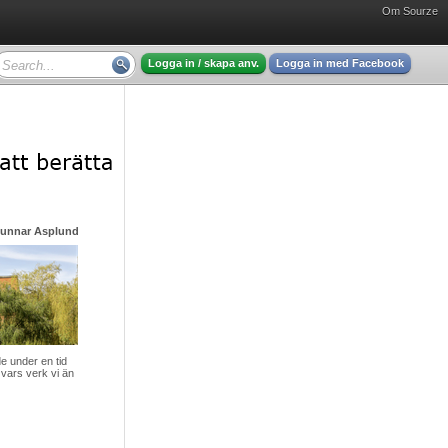
Om Sourze
Logga in / skapa anv.
Logga in med Facebook
Gunnar Asplund - mycket intressant läsning
 under en tid
vars verk vi än