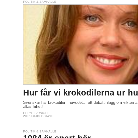
POLITIK & SAMHÄLLE
Hur får vi krokodilerna ur h
Svenskar har krokodiler i huvudet... ett debattinlägg om vikten a
allas frihet!
PERNILLA WIGH
2006-08-08 12:34:00
POLITIK & SAMHÄLLE