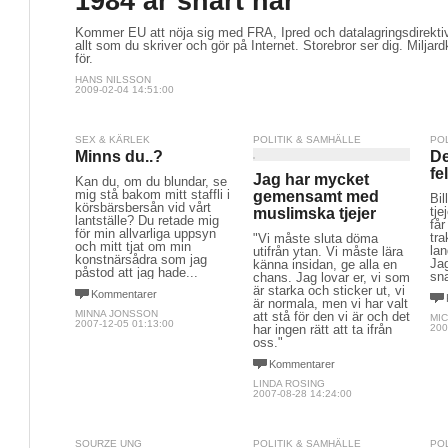
1984 är snart här
Kommer EU att nöja sig med FRA, Ipred och datalagringsdirektiv
allt som du skriver och gör på Internet. Storebror ser dig. Miljard
för.
HANS NILSSON
2009-02-04 14:51:00
SEX & KÄRLEK
POLITIK & SAMHÄLLE
PO
Minns du..?
De
fe
Jag har mycket
Kan du, om du blundar, se
mig stå bakom mitt staffli i
gemensamt med
Bil
körsbärsbersån vid vårt
tje
muslimska tjejer
lantställe? Du retade mig
får
för min allvarliga uppsyn
tra
"Vi måste sluta döma
och mitt tjat om min
lan
utifrån ytan. Vi måste lära
konstnärsådra som jag
Jag
känna insidan, ge alla en
påstod att jag hade...
sna
chans. Jag lovar er, vi som
är starka och sticker ut, vi
Kommentarer
är normala, men vi har valt
MINNA JONSSON
att stå för den vi är och det
MI
2007-12-05 01:13:00
har ingen rätt att ta ifrån
200
oss."
Kommentarer
LINDA ROSING
2007-08-28 14:24:00
SOURZE UNG
POLITIK & SAMHÄLLE
PO