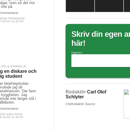
dgar, men se det tror
 inte på.
Kommentarer
MONA FRANSSON
7-05-23 13:33:00
Skriv din egen ar
här!
Ingress:
LITIK & SAMHÄLLE
g en diskare och
ig student
er lärarhögskolan
rvände jag till
etarklassen. Där fann
Redaktör
Carl Olof
 tryggheten. Jag
Schlyter
övde inte längre stå i
lblåsten.
Chefredaktör Sourze
Kommentarer
GVE KARLSSON
6-10-06 11:49:00