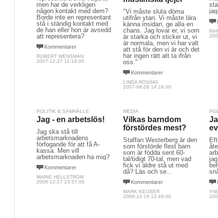
men har de verkligen
sta
någon kontakt med dem?
jag
"Vi måste sluta döma
Borde inte en representant
utifrån ytan. Vi måste lära
stå i ständig kontakt med
känna insidan, ge alla en
de han eller hon är avsedd
chans. Jag lovar er, vi som
RA
att representera?
är starka och sticker ut, vi
200
är normala, men vi har valt
Kommentarer
att stå för den vi är och det
har ingen rätt att ta ifrån
ROBERT WENSMAN
2007-12-27 11:18:00
oss."
Kommentarer
LINDA ROSING
2007-08-28 14:24:00
POLITIK & SAMHÄLLE
MEDIA
PO
Jag - en arbetslös!
Vilkas barndom
Ja
förstördes mest?
ev
Jag ska stå till
arbetsmarknadens
Staffan Westerberg är den
Eft
förfogande för att få A-
som förstörde flest barn
åte
kassa. Men vill
som är födda sent 60-
arb
arbetsmarknaden ha mig?
tal/tidigt 70-tal, men vad
jag
fick vi äldre stå ut med
beh
Kommentarer
då? Läs och se...
snå
MARIE HELLSTRÖM
2006-12-17 23:57:00
Kommentarer
MARK KEIJSER
YN
2006-10-19 13:49:00
200