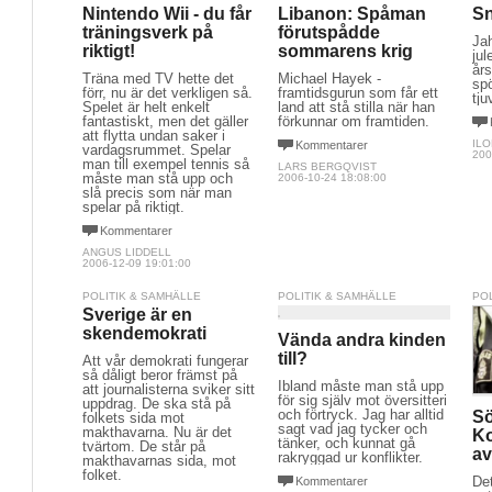
Nintendo Wii - du får
Libanon: Spåman
Sn
träningsverk på
förutspådde
Jah
riktigt!
sommarens krig
ju
års
Träna med TV hette det
Michael Hayek -
sp
förr, nu är det verkligen så.
framtidsgurun som får ett
tju
Spelet är helt enkelt
land att stå stilla när han
fantastiskt, men det gäller
förkunnar om framtiden.
att flytta undan saker i
IL
Kommentarer
vardagsrummet. Spelar
200
man till exempel tennis så
LARS BERGQVIST
måste man stå upp och
2006-10-24 18:08:00
slå precis som när man
spelar på riktigt.
Kommentarer
ANGUS LIDDELL
2006-12-09 19:01:00
POLITIK & SAMHÄLLE
POLITIK & SAMHÄLLE
PO
Sverige är en
skendemokrati
Vända andra kinden
till?
Att vår demokrati fungerar
så dåligt beror främst på
Ibland måste man stå upp
att journalisterna sviker sitt
för sig själv mot översitteri
uppdrag. De ska stå på
och förtryck. Jag har alltid
Sö
folkets sida mot
sagt vad jag tycker och
makthavarna. Nu är det
Ko
tänker, och kunnat gå
tvärtom. De står på
av
rakryggad ur konflikter.
makthavarnas sida, mot
folket.
Det
Kommentarer