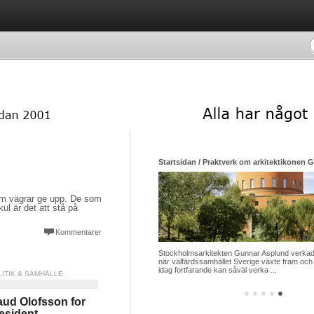
Startsidan / Praktverk om arkitektikonen 
som vägrar ge upp. De som
ul är det att stå på
Kommentarer
Stockholmsarkitekten Gunnar Asplund verkade
när välfärdssamhället Sverige växte fram och 
idag fortfarande kan såväl verka ...
LITIK & SAMHÄLLE
●
●
●
●
●
ud Olofsson for
esident