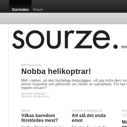
Startsidan
Forum
KROPP & SJÄL
Nobba helikoptrar!
Mitt i natten, på den livsfarliga bergväggen, vill jag möta dem 
envist inspirerar och påminner om vikten av samarbete. För hur k
toppen ensam?
IA STINA JONHOLT
2009-11-20 09:53:00
MEDIA
POLITIK & SAMHÄLLE
PO
Vilkas barndom
Att stå det onda
förstördes mest?
emot
Ma
pr