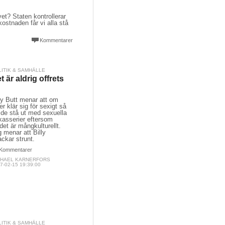
et? Staten kontrollerar
kostnaden får vi alla stå
Kommentarer
LITIK & SAMHÄLLE
t är aldrig offrets
l
ly Butt menar att om
jer klär sig för sexigt så
 de stå ut med sexuella
kasserier eftersom
det är mångkulturellt.
 menar att Billy
ckar strunt.
Kommentarer
CHAEL KARNERFORS
7-02-15 19:39:00
LITIK & SAMHÄLLE