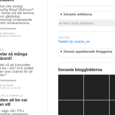
hon inte otroligt
mytlig Maud Olofsson?
r henne stå där hemma
▼
Senaste artiklarna
sin gårdsplan,
mtrevligt småpratande
amför tevekamerorna.
►
Mest lästa artiklarna
Kommentarer
NA DRANGEL
4-09-01 00:08:00
TWITTER
Tweets by sourze_se
DIA
▼
Senast uppdaterade bloggarna
vlar så många
ärord!
det så att könsorden
t lite i stå? Och istället
Senaste bloggbilderna
jer man svärord för att
nas?
Kommentarer
NA ZUCKER
1-08-10 11:31:00
LITIK & SAMHÄLLE
tten att bo var
n vill
 sägs stå i FN:s
skliga rättigheters