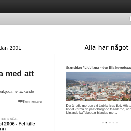
Startsidan / Ljubljana – den lilla huvudsta
pa med att
 förbjuda heltäckande
Kommentarer
Det är tidig morgon vid Ljubljanicas flod. Hösts
börjat värma de pastellfärgade fasaderna, och
klirrande kaffekoppar blandas me ...
LTUR & NÖJE
●
●
●
●
●
ol 2006 - Fel kille
ann