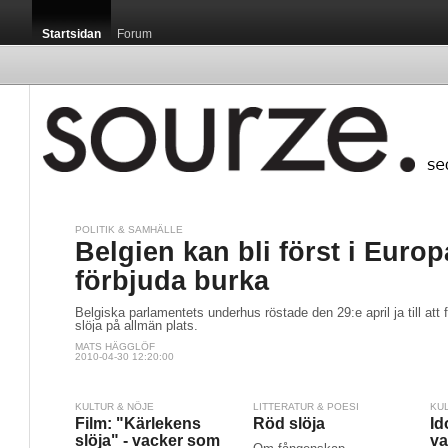
Startsidan
Forum
POLITIK & SAMHÄLLE
Belgien kan bli först i Euro
förbjuda burka
Belgiska parlamentets underhus röstade den 29:e april ja till att
slöja på allmän plats.
MATS HÄGGLÖF
2010-04-30 12:20:00
KULTUR & NÖJE
LITTERATUR & POESI
KU
Film: "Kärlekens
Röd slöja
Id
slöja" - vacker som
v