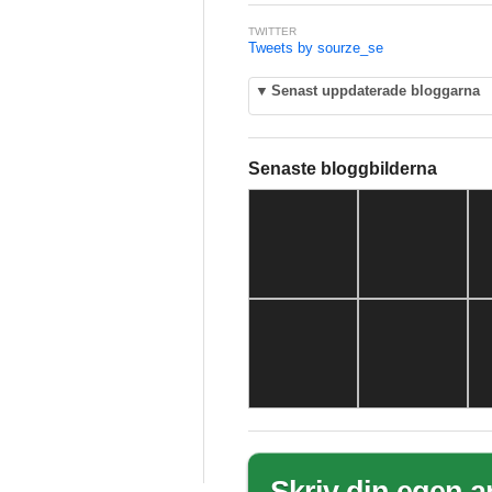
TWITTER
Tweets by sourze_se
▼
Senast uppdaterade bloggarna
Senaste bloggbilderna