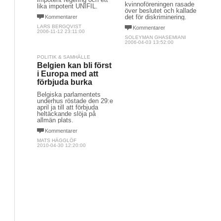
kvinnoföreningen rasade
lika impotent UNIFIL.
över beslutet och kallade
det för diskriminering.
Kommentarer
LARS BERGQVIST
Kommentarer
2006-11-12 23:11:00
SOLEYMAN GHASEMIANI
2006-04-03 13:52:00
POLITIK & SAMHÄLLE
Belgien kan bli först
i Europa med att
förbjuda burka
Belgiska parlamentets
underhus röstade den 29:e
april ja till att förbjuda
heltäckande slöja på
allmän plats.
Kommentarer
MATS HÄGGLÖF
2010-04-30 12:20:00