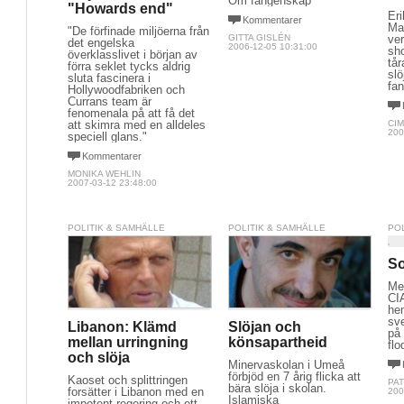
Om fångenskap
"Howards end"
Eri
Kommentarer
Ma
"De förfinade miljöerna från
GITTA GISLÉN
ve
det engelska
2006-12-05 10:31:00
sh
överklasslivet i början av
tår
förra seklet tycks aldrig
slö
sluta fascinera i
fan
Hollywoodfabriken och
Currans team är
fenomenala på att få det
att skimra med en alldeles
CI
200
speciell glans."
Kommentarer
MONIKA WEHLIN
2007-03-12 23:48:00
POLITIK & SAMHÄLLE
POLITIK & SAMHÄLLE
PO
So
Me
CIA
he
sv
Libanon: Klämd
Slöjan och
på 
mellan urringning
könsapartheid
flo
och slöja
Minervaskolan i Umeå
förbjöd en 7 årig flicka att
Kaoset och splittringen
PA
bära slöja i skolan.
forsätter i Libanon med en
200
Islamiska
impotent regering och ett