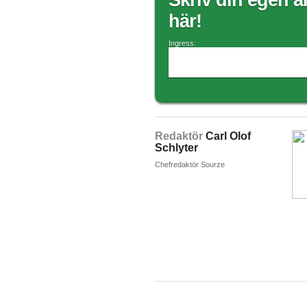
Skriv din egen ar
här!
Ingress:
Redaktör
Carl Olof
Schlyter
Chefredaktör Sourze