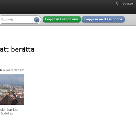
Om Sourze
Logga in / skapa anv.
Logga in med Facebook
den med det stora hjärtat
olen har just
 ljudet av