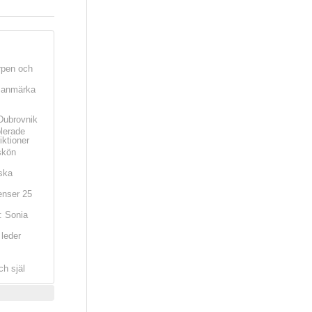
rpen och
t anmärka
Dubrovnik
olerade
iktioner
skön
ska
nser 25
: Sonia
leder
ch själ