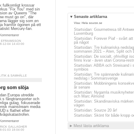
k fullkomligt krossar
rkus "Fix You" med sin
rsion av Queens "The
▼
Senaste artiklarna
ow must go on", där
arna lägger sig som en
Visa:
Hela sourze.se
ja framför ögonen på ett
atiskt Mercury-fan.
Startsidan
:
Gourmetresa till Antwe
Luxemburg
Kommentarer
Startsidan
:
Forever Piaf - svårt at
M EFRAIMSSON
på något
6-12-04 14:43:00
Startsidan
:
Tre kulinariska nedslag
sommaren 2021 – Aten, Split och 
Startsidan
:
De socialt, ofrivilligt is
finns kvar - även utan Corona-restr
Startsidan
:
ABBA och Streisand i 
symbios
Startsidan
:
Tre spännande kulinari
LITIK & SAMHÄLLE
nedslag i Sommarsverige
Startsidan
:
Mobbningens konsekve
rg som slöja
år senare
Startsidan
:
Nygamla musiknyheter
dan Europa utredde
och Marc Almond
:s fångtransporter och
Startsidan
:
Skandinaviska märken 
mliga gulag, fokuserade
vägen
ensk mainstream media
Startsidan
:
Sourze 20 år!
UD:s flathet efter
dvågskatastrofen.
Startsidan
:
Skönt för både kropp o
Kommentarer
►
Mest lästa artiklarna
TRICK GALLAGHER
6-01-03 18:04:00