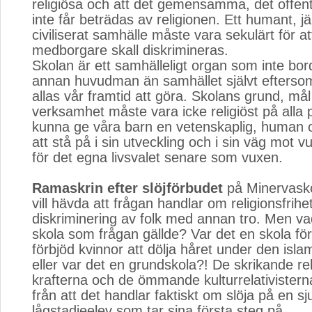
religiösa och att det gemensamma, det offen
inte får beträdas av religionen. Ett humant, j
civiliserat samhälle måste vara sekulärt för at
medborgare skall diskrimineras.
Skolan är ett samhälleligt organ som inte bo
annan huvudman än samhället självt efters
allas vår framtid att göra. Skolans grund, må
verksamhet måste vara icke religiöst på alla p
kunna ge våra barn en vetenskaplig, human 
att stå på i sin utveckling och i sin väg mot 
för det egna livsvalet senare som vuxen.
Ramaskrin efter slöjförbudet
på Minervasko
vill hävda att frågan handlar om religionsfrihe
diskriminering av folk med annan tro. Men vad
skola som frågan gällde? Var det en skola f
förbjöd kvinnor att dölja håret under den isla
eller var det en grundskola?! De skrikande rel
krafterna och de ömmande kulturrelativistern
från att det handlar faktiskt om slöja på en sju
lågstadieelev som tar sina första steg på