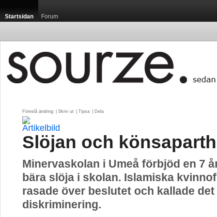
Startsidan
Forum
Föreslå ändring
| 
Skriv ut
| 
Tipsa
| 
Dela
Slöjan och könsaparth
Minervaskolan i Umeå förbjöd en 7 åri
bära slöja i skolan. Islamiska kvinn
rasade över beslutet och kallade det 
diskriminering.