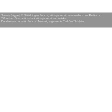
Sourze [loggan] © Nättidningen Sourze, ett registrerat massmedium hos Radio- och
TV-verket. Sourze är också ett registrerat varumärke.
Databasens namn är Sourze. Ansvarig utgivare är Carl Olof Schlyter.