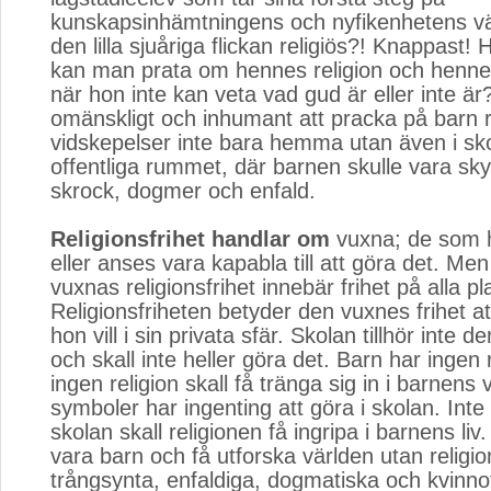
kunskapsinhämtningens och nyfikenhetens väg
den lilla sjuåriga flickan religiös?! Knappast! H
kan man prata om hennes religion och hennes
när hon inte kan veta vad gud är eller inte är
omänskligt och inhumant att pracka på barn r
vidskepelser inte bara hemma utan även i sko
offentliga rummet, där barnen skulle vara sk
skrock, dogmer och enfald.
Religionsfrihet handlar om
vuxna; de som ha
eller anses vara kapabla till att göra det. Men
vuxnas religionsfrihet innebär frihet på alla pl
Religionsfriheten betyder den vuxnes frihet at
hon vill i sin privata sfär. Skolan tillhör inte d
och skall inte heller göra det. Barn har ingen 
ingen religion skall få tränga sig in i barnens 
symboler har ingenting att göra i skolan. Inte
skolan skall religionen få ingripa i barnens li
vara barn och få utforska världen utan religi
trångsynta, enfaldiga, dogmatiska och kvinnof