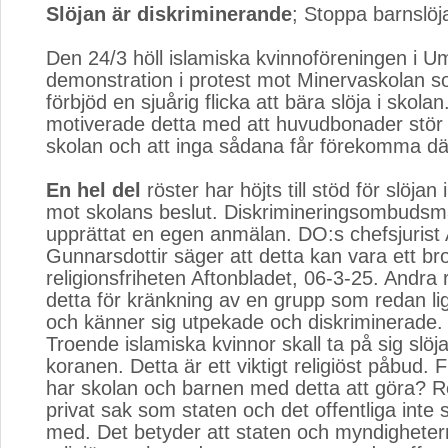
Slöjan är diskriminerande
; Stoppa barnslöj
Den 24/3 höll islamiska kvinnoföreningen i 
demonstration i protest mot Minervaskolan s
förbjöd en sjuårig flicka att bära slöja i skola
motiverade detta med att huvudbonader stör 
skolan och att inga sådana får förekomma dä
En hel del
röster har höjts till stöd för slöjan 
mot skolans beslut. Diskrimineringsombuds
upprättat en egen anmälan. DO:s chefsjurist
Gunnarsdottir säger att detta kan vara ett br
religionsfriheten Aftonbladet, 06-3-25. Andra r
detta för kränkning av en grupp som redan li
och känner sig utpekade och diskriminerade.
Troende islamiska kvinnor skall ta på sig slöja
koranen. Detta är ett viktigt religiöst påbud. 
har skolan och barnen med detta att göra? Re
privat sak som staten och det offentliga inte s
med. Det betyder att staten och myndighetern