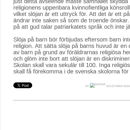
just detta avseende måste samhället skydda 
religionens uppenbara kvinnofientliga könsrol
vilket slöjan är ett uttryck för. Att det är ett 
ändrar inte saken så som de troende önskar.
på att gud talar patriarkatets språk och inte 
Slöja på barn bör förbjudas eftersom barn in
religion. Att sätta slöja på barns huvud är en 
av barn på grund av föräldrarnas religiösa he
och glöm inte bort att slöjan är en diskriminer
Skolan skall vara sekulär till 100. Inga religi
skall få förekomma i de svenska skolorna för
AV
SOLEYMAN GHA