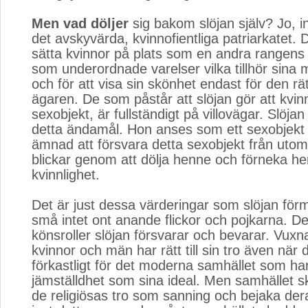
Men vad döljer
sig bakom slöjan själv? Jo, i
det avskyvärda, kvinnofientliga patriarkatet. De
sätta kvinnor på plats som en andra rangen
som underordnade varelser vilka tillhör sina 
och för att visa sin skönhet endast för den rä
ägaren. De som påstår att slöjan gör att kvinna
sexobjekt, är fullständigt på villovägar. Slöjan ä
detta ändamål. Hon anses som ett sexobjekt 
ämnad att försvara detta sexobjekt från uto
blickar genom att dölja henne och förneka h
kvinnlighet.
Det är just dessa värderingar som slöjan förme
små intet ont anande flickor och pojkarna. D
könsroller slöjan försvarar och bevarar. Vuxna
kvinnor och män har rätt till sin tro även när 
förkastligt för det moderna samhället som har
jämställdhet som sina ideal. Men samhället sk
de religiösas tro som sanning och bejaka der