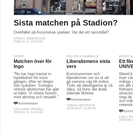
Sista matchen på Stadion?
Överfallet på Assyriskas spelare: Var det ett rasistdåd?
STEN O. ANDERSSON
2009-11-12 16:05:00
SPORT
POLITIK & SAMHÄLLE
KROPP &
Matchen över för
Liberalismens sista
Ett fil
Ingo
vers
UNIV
"Nu har Ingo kastat in
Kommunismen och
Ibland k
handduken för sista
liberalismen ser nu ut att
över vår
gången, efter en längre
gå samma väg till mötes.
många st
tids sjukdom. Sveriges
Trots att ideologierna är så
om allt 
störste idrottsman har gått
olika, så finns det ändå
förklari
ut tiden. Vi minns honom
slående likheter.
utveckl
med aktning och respekt."
steg de
Kommentarer
och må
Kommentarer
vetensk
TOBIAS JEPPSSON
2008-09-27 14:59:00
LEIF-ARNE UNDVALL
Komme
2009-01-31 14:10:00
KJELL E
2006-06-1