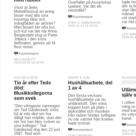
hade hot
Överfallet på Assyriskas
alls ta 
spelare: Var det ett
Visst är årets
utan låt
rasistdåd?
Melodifestival en aning
månad. 
bisarr med alla sina
Kommentarer
vid sta
konstiga låtar och
var röd 
mångfalden av artister?
STEN O. ANDERSSON
2009-11-12 16:05:00
Men bisarrt blir ofta kul,
Komme
och kul var det när Anna
LEIF-AR
Bergendahl slog ut Peter
2009-03-3
Jöback i den sista
delfinalen, genom att få
flest röster.
Kommentarer
WILLIAM BUTT
2010-02-28 16:28:00
KULTUR & NÖJE
KROPP & SJÄL
ALKOHOL
Tio år efter Teds
Hushållsarbete, del
död:
1 av 4
Utläm
Musikkollegorna
själv 
Den första veckans
som svek
hushållsarbete var nu
I cellen
undanskött. Den sista
"Den viktigaste sanningen
säng oc
koppen kom på plats i
om Ted Gärdestads sista
med kan
diskstället och musiken
tid är inte den om hur
tre vol
från radion hördes tydligare
dåligt han mådde, utan den
kanal.
nu när vattnet från kranen
om hur han blev sviken av
hade tystnat.
Komme
sina kollegor." Ted
Gärdestad dog den 22 juni
Kommentarer
ROLF NI
1997. Red anm
2004-03-2
GUN LUNDBERG