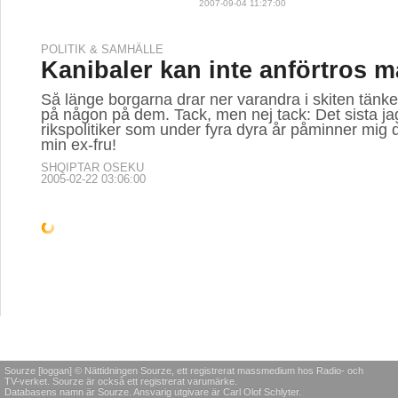
2007-09-04 11:27:00
POLITIK & SAMHÄLLE
Kanibaler kan inte anförtros 
Så länge borgarna drar ner varandra i skiten tänker
på någon på dem. Tack, men nej tack: Det sista jag 
rikspolitiker som under fyra dyra år påminner mig
min ex-fru!
SHQIPTAR OSEKU
2005-02-22 03:06:00
LITTERATUR & POESI
Borttagen artikel
OKÄND
2012-10-14 22:23:00
KULTUR & NÖJE
POLITIK & SAMHÄLLE
MEDIA
Bok-SM på
Ett leende har alla
Kreati
Kapitel1.se
råd med
Jag har 
skrivark
"Det är lite Robinson över
"Det är den 13 december,