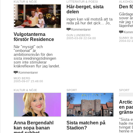
KULTUR & NÖJE
LITTERATUR & POESI
ALKOHOL
Här-berget, sista
Den fö
delen
Gårdage
sover ä
ingen kan väl motstå att ta
när jag 
reda på hur det gick... Jo,
lägenhe
Kommentarer
Komme
Vulgotanterna
GUN LUNDBERG
SUNNY 
2005-03-09 22:04:00
förstör Residence
2004-02-1
När "mysigt" och
"ombonat" är
ambitionsnivån för den
sista inredningstidningen
som inte stimulerar
kräkreflexen flyr jag landet.
Kommentarer
MIJO BERG
2005-09-07 15:48:00
KULTUR & NÖJE
SPORT
SPORT
Arcti
en pa
gräns
"Sista 
Anna Bergendahl
Sista matchen på
hade me
tvingat 
kan sopa banan
Stadion?
henne m
med rubbet