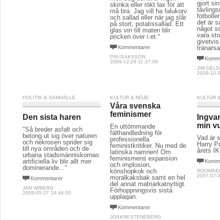
gjort sin
skinka eller rökt lax för att
tävling
må bra. Jag vill ha falukorv
fotboll
och sallad eller när jag slår
det är s
på stort, potatissallad. Ett
något s
glas vin till maten blir
vara sto
pricken över i:et."
givetvi
Kommentarer
tränarsa
PIA ISAKSSON
Komme
2009-12-28 11:37:00
JIM DEL
2009-10-3
POLITIK & SAMHÄLLE
KULTUR & NÖJE
KULTUR 
Våra svenska
feminismer
Den sista haren
Ingva
min v
En uttömmande
"Så breder asfalt och
fälthandledning för
betong ut sig över naturen
Vad är 
professionella
och nekrosen sprider sig
Harry P
feministkritiker. Nu med de
till nya områden och de
årets I
latinska namnen! Om
urbana stadsmänniskornas
feminismens expansion
artificiella liv blir allt mer
Komme
och implosion,
dominerande..."
könshopkok och
ROOMSER
2007-07-3
moralkaksbak samt en hel
Kommentarer
del annat matriarkatnyttigt.
JAN WIBERG
Förhoppningsvis sista
2009-05-27 14:44:00
upplagan.
Kommentarer
JOAKIM STENEBERG