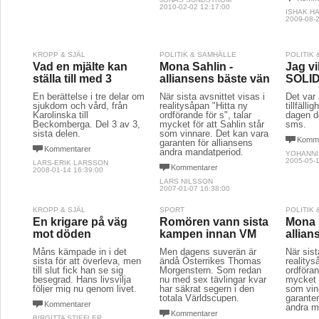
2010-02-02 12:17:00
ISHAK H
2009-08-2
KROPP & SJÄL
POLITIK & SAMHÄLLE
POLITIK
Vad en mjälte kan
Mona Sahlin -
Jag vi
ställa till med 3
alliansens bäste vän
SOLID
En berättelse i tre delar om
När sista avsnittet visas i
Det var
sjukdom och vård, från
realitysåpan "Hitta ny
tillfälli
Karolinska till
ordförande för s", talar
dagen d
Beckomberga. Del 3 av 3,
mycket för att Sahlin står
sms.
sista delen.
som vinnare. Det kan vara
Komme
garanten för alliansens
Kommentarer
andra mandatperiod.
YOHANNI
2005-05-1
LARS-ERIK LARSSON
Kommentarer
2008-01-14 16:39:00
LARS NILSSON
2007-01-07 16:38:00
KROPP & SJÄL
SPORT
POLITIK
En krigare på väg
Romören vann sista
Mona 
mot döden
kampen innan VM
allian
Måns kämpade in i det
Men dagens suverän är
När sist
sista för att överleva, men
ändå Österrikes Thomas
realitys
till slut fick han se sig
Morgenstern. Som redan
ordföran
besegrad. Hans livsvilja
nu med sex tävlingar kvar
mycket f
följer mig nu genom livet.
har säkrat segern i den
som vin
totala Världscupen.
garanten
Kommentarer
andra m
Kommentarer
BIRGITTA STIEFLER