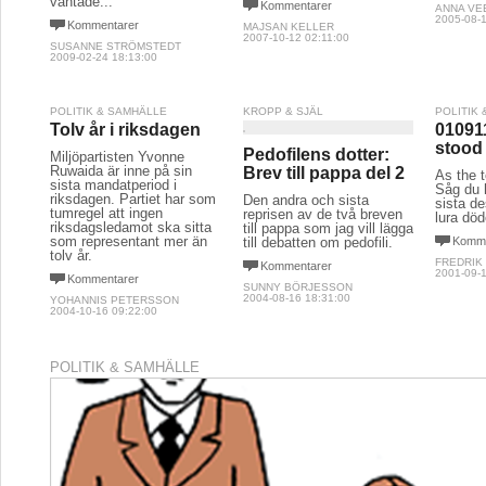
väntade..."
Kommentarer
ANNA VE
2005-08-1
Kommentarer
MAJSAN KELLER
2007-10-12 02:11:00
SUSANNE STRÖMSTEDT
2009-02-24 18:13:00
POLITIK & SAMHÄLLE
KROPP & SJÄL
POLITIK
Tolv år i riksdagen
01091
stood s
Pedofilens dotter:
Miljöpartisten Yvonne
Ruwaida är inne på sin
Brev till pappa del 2
As the 
sista mandatperiod i
Såg du h
riksdagen. Partiet har som
Den andra och sista
sista de
tumregel att ingen
reprisen av de två breven
lura död
riksdagsledamot ska sitta
till pappa som jag vill lägga
som representant mer än
till debatten om pedofili.
Komme
tolv år.
FREDRIK
Kommentarer
2001-09-1
Kommentarer
SUNNY BÖRJESSON
2004-08-16 18:31:00
YOHANNIS PETERSSON
2004-10-16 09:22:00
POLITIK & SAMHÄLLE