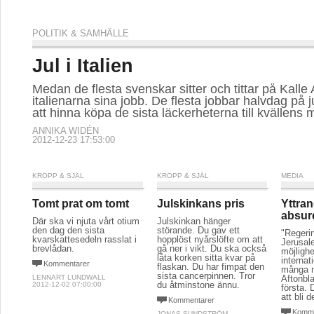
POLITIK & SAMHÄLLE
Jul i Italien
Medan de flesta svenskar sitter och tittar på Kalle 
italienarna sina jobb. De flesta jobbar halvdag på j
att hinna köpa de sista läckerheterna till kvällens 
ANNIKA WIDÉN
2012-12-23 17:53:00
KROPP & SJÄL
KROPP & SJÄL
MEDIA
Tomt prat om tomt
Julskinkans pris
Yttran
absu
Där ska vi njuta vårt otium
Julskinkan hänger
den dag den sista
störande. Du gav ett
"Regeri
kvarskattesedeln rasslat i
hopplöst nyårslöfte om att
Jerusal
brevlådan.
gå ner i vikt. Du ska också
möjligh
låta korken sitta kvar på
internat
Kommentarer
flaskan. Du har fimpat den
många 
sista cancerpinnen. Tror
LENNART LUNDWALL
Aftonbla
du åtminstone ännu.
2012-12-02 07:00:00
första.
att bli d
Kommentarer
Komme
JONAS SUNDSTRÖM