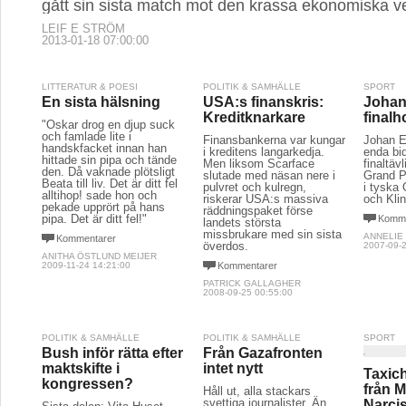
gått sin sista match mot den krassa ekonomiska ve
LEIF E STRÖM
2013-01-18 07:00:00
LITTERATUR & POESI
POLITIK & SAMHÄLLE
SPORT
En sista hälsning
USA:s finanskris:
Johan
Kreditknarkare
final
"Oskar drog en djup suck
och famlade lite i
Finansbankerna var kungar
Johan E
handskfacket innan han
i kreditens langarkedja.
enda bid
hittade sin pipa och tände
Men liksom Scarface
finaltä
den. Då vaknade plötsligt
slutade med näsan nere i
Grand P
Beata till liv. Det är ditt fel
pulvret och kulregn,
i tyska
alltihop! sade hon och
riskerar USA:s massiva
och Klin
pekade upprört på hans
räddningspaket förse
pipa. Det är ditt fel!"
Komme
landets största
missbrukare med sin sista
ANNELIE
Kommentarer
överdos.
2007-09-2
ANITHA ÖSTLUND MEIJER
2009-11-24 14:21:00
Kommentarer
PATRICK GALLAGHER
2008-09-25 00:55:00
POLITIK & SAMHÄLLE
POLITIK & SAMHÄLLE
SPORT
Bush inför rätta efter
Från Gazafronten
maktskifte i
intet nytt
Taxich
kongressen?
från 
Håll ut, alla stackars
svettiga journalister. Än
Narci