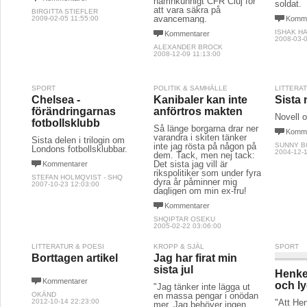
namnkunnigt CFR Cluj för
soldat.
att vara säkra på
BIRGITTA STIEFLER
avancemang.
2009-02-05 11:55:00
Komme
ISHAK H
Kommentarer
2008-03-0
ALEXANDER BROCK
2008-12-09 11:13:00
SPORT
POLITIK & SAMHÄLLE
LITTERA
Chelsea -
Kanibaler kan inte
Sista 
förändringarnas
anförtros makten
Novell 
fotbollsklubb
Så länge borgarna drar ner
Komme
varandra i skiten tänker
Sista delen i trilogin om
inte jag rösta på någon på
SUNNY 
Londons fotbollsklubbar.
2004-12-1
dem. Tack, men nej tack:
Det sista jag vill är
Kommentarer
rikspolitiker som under fyra
STEFAN HOLMQVIST - SHQ
dyra år påminner mig
2007-10-23 12:03:00
dagligen om min ex-fru!
Kommentarer
SHQIPTAR OSEKU
2005-02-22 03:06:00
LITTERATUR & POESI
KROPP & SJÄL
SPORT
Borttagen artikel
Jag har firat min
sista jul
Henke
Kommentarer
och lyc
"Jag tänker inte lägga ut
OKÄND
en massa pengar i onödan
2012-10-14 22:23:00
"Att He
mer. Jag behöver ingen