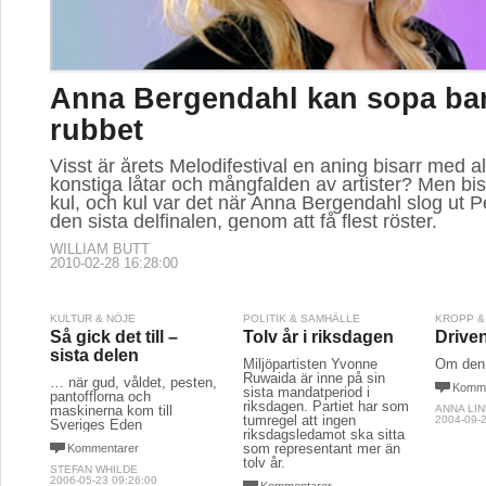
Anna Bergendahl kan sopa b
rubbet
Visst är årets Melodifestival en aning bisarr med al
konstiga låtar och mångfalden av artister? Men bisar
kul, och kul var det när Anna Bergendahl slog ut P
den sista delfinalen, genom att få flest röster.
WILLIAM BUTT
2010-02-28 16:28:00
KULTUR & NÖJE
POLITIK & SAMHÄLLE
KROPP &
Så gick det till –
Tolv år i riksdagen
Drive
sista delen
Miljöpartisten Yvonne
Om den 
Ruwaida är inne på sin
… när gud, våldet, pesten,
Komme
sista mandatperiod i
pantofflorna och
riksdagen. Partiet har som
maskinerna kom till
ANNA LI
tumregel att ingen
2004-09-2
Sveriges Eden
riksdagsledamot ska sitta
som representant mer än
Kommentarer
tolv år.
STEFAN WHILDE
2006-05-23 09:26:00
Kommentarer