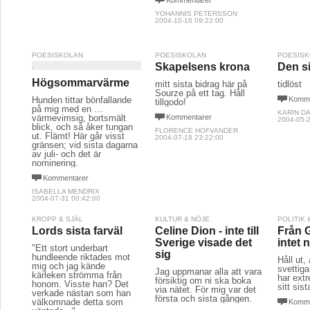
YOHANNIS PETERSSON
2004-10-16 09:22:00
POESISKOLAN
POESISKOLAN
POESIS
Skapelsens krona
Den s
Högsommarvärme
mitt sista bidrag här på
tidlöst
Sourze på ett tag. Håll
Hunden tittar bönfallande
Komme
tillgodo!
på mig med en …
KARIN D
värmevimsig, bortsmält
Kommentarer
2004-05-2
blick, och så åker tungan
FLORENCE HOFVANDER
ut. Flämt! Här går visst
2004-07-18 23:22:00
gränsen; vid sista dagarna
av juli- och det är
nominering.
Kommentarer
ISABELLA MENDRIX
2004-07-31 00:42:00
KROPP & SJÄL
KULTUR & NÖJE
POLITIK
Lords sista farväl
Celine Dion - inte till
Från 
Sverige visade det
intet n
"Ett stort underbart
sig
hundleende riktades mot
Håll ut,
mig och jag kände
svettiga
Jag uppmanar alla att vara
kärleken strömma från
har extr
försiktig om ni ska boka
honom. Visste han? Det
sitt sist
via nätet. För mig var det
verkade nästan som han
första och sista gången.
välkomnade detta som
Komme