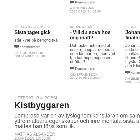
Kommentarer
AJE BJÖRKMAN
2009-08-24 14:02:00
LITTERATUR & POESI
KROPP & SJÄL
SPORT
Sista tåget gick
- Vill du sova hos
Johan
mig inatt?
final
står kvar på perrong två
Det räcker inte med att
Johan E
Kommentarer
önska, hopp är det sista
enda bid
PAUL JOHANSSON
som lämnar en, men vad
finaltä
2007-11-08 13:12:00
fan har hopp någonsin
Grand P
uträttat?
i tyska
och Klin
Kommentarer
Komme
CIM EFRAIMSSON
2007-10-05 11:18:00
ANNELIE
2007-09-2
LITTERATUR & POESI
Kistbyggaren
Lombroso var en av fysiognomikens läran om sa
yttre mätbara egenskaper och inre mentala sista ut
mättes han först som lik.
MATTIAS ALSANDER
2004-12-19 10:35:00