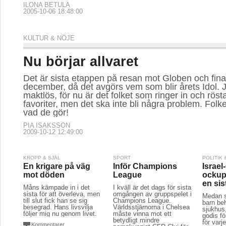
ILONA BETULA
2005-10-06 18:48:00
KULTUR & NÖJE
Nu börjar allvaret
Det är sista etappen på resan mot Globen och fina
december, då det avgörs vem som blir årets Idol. 
maktlös, för nu är det folket som ringer in och röst
favoriter, men det ska inte bli några problem. Folk
vad de gör!
PIA ISAKSSON
2009-10-12 12:49:00
KROPP & SJÄL
SPORT
POLITIK
En krigare på väg
Inför Champions
Israel
mot döden
League
ockup
en sis
Måns kämpade in i det
I kväll är det dags för sista
sista för att överleva, men
omgången av gruppspelet i
Medan s
till slut fick han se sig
Champions League.
barn beh
besegrad. Hans livsvilja
Världsstjärnorna i Chelsea
sjukhus
följer mig nu genom livet.
måste vinna mot ett
godis fö
betydligt mindre
för varj
Kommentarer