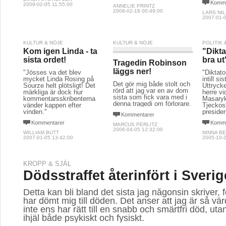
Komme
2009-02-05 11:55:00
ANNELIE PRINTZ
2008-02-18 00:49:00
LARS NI
2007-01-0
KULTUR & NÖJE
KULTUR & NÖJE
POLITIK
Kom igen Linda - ta
"Dikta
sista ordet!
bra ut
Tragedin Robinson
läggs ner!
"Jösses va det blev
"Diktator
mycket Linda Rosing på
intill si
Det gör mig både stolt och
Sourze helt plötsligt! Det
Uttryck
rörd att jag var en av dom
märkliga är dock hur
herre v
sista som fick vara med i
kommentarsskribenterna
Masaryk
denna tragedi om förlorare.
vänder kappen efter
Tjeckos
vinden."
preside
Kommentarer
Kommentarer
Komme
MARCUS PERLITZ
2006-04-05 12:32:00
WILLIAM BUTT
NINNA B
2007-01-05 13:42:00
2005-10-2
KROPP & SJÄL
Dödsstraffet återinfört i Sverig
Detta kan bli bland det sista jag någonsin skriver, 
har dömt mig till döden. Det anser att jag är så vär
inte ens har rätt till en snabb och smärtfri död, ut
ihjäl både psykiskt och fysiskt.