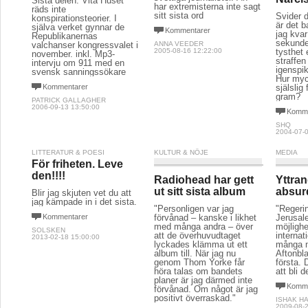
Sista delen: Vita Huset
har extremisterna inte sagt
räds inte
sitt sista ord
Svider d
konspirationsteorier. I
är det b
själva verket gynnar de
Kommentarer
jag kvar
Republikanernas
sekunder
valchanser kongressvalet i
ANNA VEEDER
2005-08-16 12:22:00
tysthet 
november. inkl. Mp3-
straffen
intervju om 911 med en
igenspi
svensk sanningssökare
Hur myc
Kommentarer
själslig
gram?
PATRICK GALLAGHER
2006-09-13 13:50:00
Komme
SHQ
2004-07-0
LITTERATUR & POESI
KULTUR & NÖJE
MEDIA
För friheten. Leve
den!!!!
Radiohead har gett
Yttran
ut sitt sista album
absu
Blir jag skjuten vet du att
jag kämpade in i det sista.
"Personligen var jag
"Regeri
Kommentarer
förvånad – kanske i likhet
Jerusal
med många andra – över
möjligh
SOLSKEN
att de överhuvudtaget
internat
2013-02-18 15:00:00
lyckades klämma ut ett
många 
album till. När jag nu
Aftonbla
genom Thom Yorke får
första.
höra talas om bandets
att bli d
planer är jag därmed inte
Komme
förvånad. Om något är jag
positivt överraskad."
ISHAK H
2009-08-2