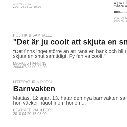
annan 
JAN WIBERG
måste a
2007-06-05 19:38:00
Komme
URBAN 
2005-03-1
POLITIK & SAMHÄLLE
"Det är ju coolt att skjuta en s
"Det finns inget större än att råna en bank och bli r
skjuta en snut samtidigt. Fy fan va coolt."
MARKUS HANKINS
2004-07-31 00:32:00
LITTERATUR & POESI
Barnvakten
Mattias, 12 snart 13, hatar den nya barnvakten sa
hon väcker något inom honom...
BEATRICE WAHLBERG
2010-04-29 15:05:00