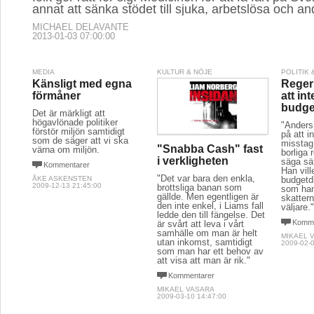
annat att sänka stödet till sjuka, arbetslösa och an
MICHAEL DELAVANTE
2013-01-03 07:00:00
MEDIA
KULTUR & NÖJE
POLITIK
Känsligt med egna
Regeri
förmåner
att in
budge
Det är märkligt att
högavlönade politiker
"Anders 
förstör miljön samtidigt
på att i
som de säger att vi ska
misstag
"Snabba Cash" fast
värna om miljön.
borliga r
i verkligheten
säga sät
Kommentarer
Han vill
"Det var bara den enkla,
ÅKE ASKENSTEN
budgetdi
2009-12-13 21:45:00
brottsliga banan som
som han
gällde. Men egentligen är
skattern
den inte enkel, i Liams fall
väljare.
ledde den till fängelse. Det
Komme
är svårt att leva i vårt
samhälle om man är helt
MIKAEL 
utan inkomst, samtidigt
2009-02-0
som man har ett behov av
att visa att man är rik."
Kommentarer
MIKAEL VASARA
2009-03-10 14:47:00