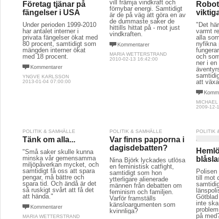
vill främja vindkraft och
Företag tjänar på
Robotf
förnybar energi. Samtidigt
fängelser i USA
viktig
är de på väg att göra en av
de dummaste saker de
Under perioden 1999-2010
"Det här
hittills hittat på - mot just
har antalet interner i
varmt r
vindkraften.
privata fängelser ökat med
alla som
80 procent, samtidigt som
nyfikna 
Kommentarer
mängden interner ökat
fungera
MARIA WETTERSTRAND
med 18 procent.
och som
2010-02-13 16:42:00
ner i e
Kommentarer
äventyr
samtidig
YNGVE KARLSSON
att väx
2013-01-04 07:00:00
Komme
MICHAEL
2009-12-1
POLITIK & SAMHÄLLE
POLITIK & SAMHÄLLE
POLITIK
Tänk om alla...
Var finns papporna i
dagisdebatten?
Hemlö
"Små saker skulle kunna
minska vår gemensamma
blåsl
Nina Björk lyckades utlösa
miljöpåverkan mycket, och
en feministisk catfight,
samtidigt få oss att spara
Polisen
samtidigt som hon
pengar, må bättre och
till mot
ytterligare alienerade
spara tid. Och ändå är det
samtidi
männen från debatten om
så ruskigt svårt att få det
länspol
feminism och familjen.
att hända."
Götblad 
Varför framställs
inte ska
känsloargumenten som
Kommentarer
problem.
kvinnliga?
på med
MARIA WETTERSTRAND