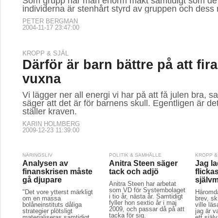
Som grupp har män enorm makt samtidigt som de
individerna är stenhårt styrd av gruppen och dess
PETER BERGMAN
2004-11-17 23:47:00
KROPP & SJÄL
Därför är barn bättre på att fira
vuxna
Vi lägger ner all energi vi har på att få julen bra, s
säger att det är för barnens skull. Egentligen är de
ställer kraven.
KARIN HOLMBERG
2009-12-23 11:39:00
NÄRINGSLIV
POLITIK & SAMHÄLLE
KROPP &
Analysen av
Anitra Steen säger
Jag la
finanskrisen måste
tack och adjö
flicka
gå djupare
själv
Anitra Steen har arbetat
som VD för Systembolaget
"Det vore ytterst märkligt
Häromda
i tio år, nästa år. Samtidigt
om en massa
brev, sk
fyller hon sextio år i maj
bolåneinstituts dåliga
ville lä
2009, och passar då på att
strategier plötsligt
jag är v
tacka för sig.
materialiseras samtidigt,
ett sjä