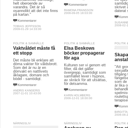
helt oberoende av
samtidig
Kommentarer
varandra. Det är så
skrivet 
osannolikt att det inte finns
RAMONA FRANSSON
daterat
2008-09-05 18:03:00
på kartan."
Komme
Kommentarer
SUSANN
2008-02-1
TOBIAS JEPPSSON
2009-01-29 14:33:00
POLITIK & SAMHÄLLE
POLITIK & SAMHÄLLE
POLITIK
Vaktvåldet måste få
Elsa Beskows
ett stopp
böcker propagerar
Skapa 
för aga
anstal
Det måste bli enklare att
döma vakter för våldsbrott.
Kulturen ser vi genom ett
"Att gro
Som det är nu är en
filter, då det gäller
sexualbr
dörrvakt en nattlivets
övergrepp, samtidigt som
tillgång 
åklagare, domare och
samhället lever i hypnos,
fängelse
bödel - samtidigt.
av skräck för att utsättas,
som de d
för detsamma.
Kommentarer
är lika 
behandl
Kommentarer
ANDRIS KANGERIS
spelmis
2007-11-01 10:43:00
KARIN HOLMBERG
rouletts
2006-12-01 18:00:00
terapise
Komme
BIRGITT
2006-06-2
NÄRINGSLIV
NÄRINGSLIV
POLITIK