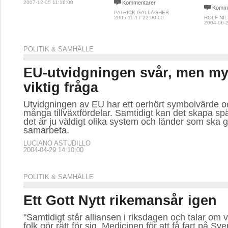
2007-12-05 11:16:00
Kommentarer
Komme
PATRICK GALLAGHER
2005-11-17 22:00:00
ROLF NI
2004-06-2
POLITIK & SAMHÄLLE
EU-utvidgningen svår, men my
viktig fråga
Utvidgningen av EU har ett oerhört symbolvärde 
många tillväxtfördelar. Samtidigt kan det skapa sp
det är ju väldigt olika system och länder som ska 
samarbeta.
LUCIANO ASTUDILLO
2004-04-29 14:10:00
POLITIK & SAMHÄLLE
Ett Gott Nytt rikemansår igen
"Samtidigt står alliansen i riksdagen och talar om v
folk gör rätt för sig. Medicinen för att få fart på Sv