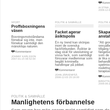
Komme
IA STINA
2009-12-0
SPORT
POLITIK & SAMHÄLLE
POLITIK
Proffsboxningens
väsen
Facket agerar
Skapa 
åsiktspolis
anstal
Boxningsmotståndarna
förnekar sig inte, men
En ny trend kan skönjas
"Att gro
förnekar samtidigt den
inom de svenska
sexualbr
mänskliga naturen.
fackförbunden. Åsikter är
tillgång 
Kommentarer
idag skäl för uteslutning ur
fängelse
vissa fack, som samtidigt
som de d
JOHNNY KARLSSON
försvarar medlemmar som
är lika 
2007-01-15 08:52:00
begått kriminella
behandl
handlingar på jobbet.
spelmis
rouletts
Kommentarer
terapise
JOHN JÄRVENPÄÄ
Komme
2006-12-03 20:18:00
BIRGITT
2006-06-2
POLITIK & SAMHÄLLE
Manlighetens förbannelse