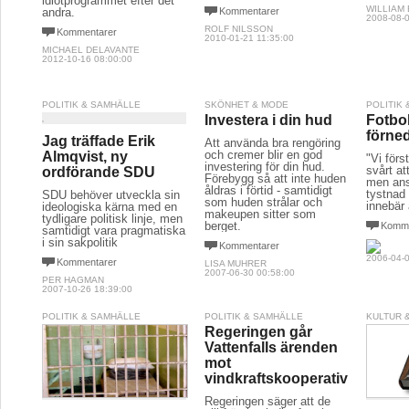
idiotprogrammet efter det
WILLIAM
andra.
Kommentarer
2008-08-0
ROLF NILSSON
Kommentarer
2010-01-21 11:35:00
MICHAEL DELAVANTE
2012-10-16 08:00:00
POLITIK & SAMHÄLLE
SKÖNHET & MODE
POLITIK
Investera i din hud
Fotbol
förned
Jag träffade Erik
Att använda bra rengöring
och cremer blir en god
Almqvist, ny
"Vi förs
investering för din hud.
svårt at
ordförande SDU
Förebygg så att inte huden
men ans
åldras i förtid - samtidigt
tystnad 
SDU behöver utveckla sin
som huden strålar och
innebär
ideologiska kärna med en
makeupen sitter som
tydligare politisk linje, men
berget.
Komme
samtidigt vara pragmatiska
i sin sakpolitik
Kommentarer
2006-04-0
Kommentarer
LISA MUHRER
2007-06-30 00:58:00
PER HAGMAN
2007-10-26 18:39:00
POLITIK & SAMHÄLLE
POLITIK & SAMHÄLLE
KULTUR 
Regeringen går
Vattenfalls ärenden
mot
vindkraftskooperativ
Regeringen säger att de