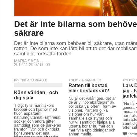
Det är inte bilarna som behöve
säkrare
Det är inte bilarna som behöver bli säkrare, utan mä
ratten. De som inte kan låta bli att ta det där mobilsa
samtidigt fortsätta färden.
MARIA SÅGÅ
2012-11-29 07:00:00
POLITIK & SAMHÄLLE
POLITIK & SAMHÄLLE
POLITIK
Rätten till bostad
Lars 
eller bostadsrätt?
jag - t
Känn världen - och
jante
dig själv
Nu är det valår igen, det är
de år vi "bombarderas" av
"Nu får 
Tidigt fylls människors
politiska vallöften i form av
general
kroppar och hjärnor med
visioner. Partiers olika
medan sk
fluor, aspartam,
visioner om hur vårt
här i S
natriumglutamat, raffinerat
samhälle ska styras och
fortsätt
socker och andra gifter,
hur vi samtidigt hjälpa alla
samtidig
samtidigt som de parkeras
utsatta börjar nu mer och
efter sit
framför TV:n och okritiskt
mer fylla upp tidningar och
konsumerar det ena
annan media.
Komme