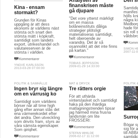
Analysen av
Den s
finanskrisen måste
Kina - ensam
Samtidi
gå djupare
manifes
stormakt?
hölls k
"Det vore ytterst märkligt
några ki
Grunden för Kinas
om en massa
Medborg
uppgång är att dess
bolåneinstituts dåliga
hade fö
ekonomi är världens näst
strategier plötsligt
sin roll
största och snart den
materialiseras samtidigt,
våldsbr
största mätt i köpkraft,
helt oberoende av
samtidigt som landets
varandra. Det är så
Komme
export, utrikeshandel och
osannolikt att det inte finns
valutareserven är de
SIMON H
på kartan."
största i världen.
2007-11-0
Kommentarer
Kommentarer
TOBIAS JEPPSSON
YNGVE KARLSSON
2009-01-29 14:33:00
2013-03-28 07:00:00
POLITIK & SAMHÄLLE
MAT & DRYCK
POLITIK
Ingen bryr sig längre
Tre rätters orgie
om en vårrusig ko
För att uthärda
vinterslasket och samtidigt
Samtidigt som världens
haka på den ihärdiga
börser når all time high
matlagningstrenden tipsar
gång efter annan slås det
jag härmed mina frusna
ena värmerekordet efter
landsmän om lite
Surro
det andra. Den utveckling
FROSSERI:
som drivits fram, styrs av
Bögar s
våra sämsta egenskaper.
Kommentarer
sig för a
Som girighet.
till AB
STEFAN WHILDE
Kommentarer
2006-02-17 11:12:00
samtidi