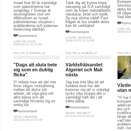
Koranen
Israel firar 60 år samtidigt
Tänk dig att kunna köpa
Stockho
som palestinierna har
nässpray på ICA samtidigt
detta f
sorgedag. I Sverige är
som du köper halstabletter,
till någ
okunnigheten stor om
näsdukar, bröd och mjölk.
Vad hän
tillblivelsen av Israel,
Du nya sköna värld! Fast
palestiniernas situation i
frågan är hur snabbt detta
Komme
arabländerna och judarnas
kan bli verklighet.
fördrivning därifrån.
LARS NI
Kommentarer
2006-02-0
Kommentarer
LOUISE JANSSON
2006-10-25 13:13:00
LARS NILSSON
2008-05-11 01:57:00
POLITIK & SAMHÄLLE
POLITIK & SAMHÄLLE
POLITIK
"Dags att sluta bete
Världsfrälsandet:
sig som en duktig
Algeriet och Mali
flicka"
nästa
Vi måste inse att det inte
Jag kan inte låta bli att
Vårde
finns någon motsättning
fundera över hur det
mellan att älska sitt
kommer sig att vi ständigt
utan m
arbete, att vilja göra sitt
tycks vilja stoppa det vi
allra bästa och att
samtidigt haft del i att
"Vi har 
samtidigt förvänta sig en
sätta igång.
kompete
rimlig lön.
adekvat 
Kommentarer
bra och
Kommentarer
kvalifi
HENRY BRONETT
länge al
2013-01-23 07:00:00
TOVE LINGÄRDE
vad hän
2013-03-08 07:00:00
problem
mitt i l