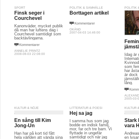
SPORT
POLITIK & SAMHÄLLE
POLITIK
Finsk seger i
Borttagen artikel
Courchevel
Kommentarer
Kanonväder, mycket publik
då man har luftens dag i
OKÄND
2007-04-03 14:46:00
Courchevel samtidigt som
backtävlingarna.
Femin
Kommentarer
jämstä
ANNELIE PRINTZ
2008-08-03 22:08:00
Idag är 
Internat
Kvinnod
som femi
har åst
är dock 
jämställ
lång.
Komme
ALEXAN
2005-03-0
KULTUR & NÖJE
LITTERATUR & POESI
KULTUR 
Hej sa jag
En sång till Kim
Stark 
I samma hus som jag
bodde en indisk familj,
Jong-Un
vara H
mor, far och tre barn. Vi
flyttade in ungefär
Han har på kort tid fått
Andreas
samtidigt och när jag
hela världen att vända sina
en lysan