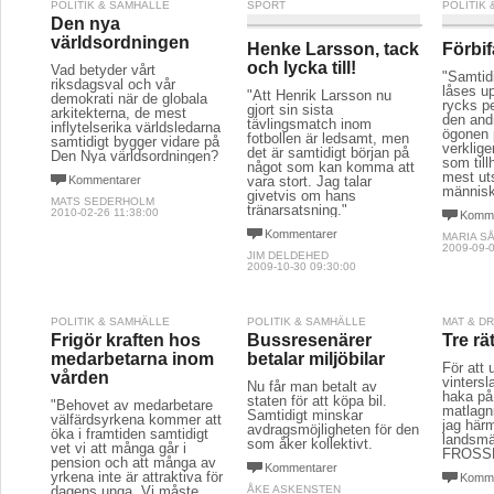
POLITIK & SAMHÄLLE
SPORT
POLITIK
Den nya
världsordningen
Henke Larsson, tack
Förbi
och lycka till!
Vad betyder vårt
"Samtid
riksdagsval och vår
låses u
"Att Henrik Larsson nu
demokrati när de globala
rycks p
gjort sin sista
arkitekterna, de mest
den andr
tävlingsmatch inom
inflytelserika världsledarna
ögonen 
fotbollen är ledsamt, men
samtidigt bygger vidare på
verklig
det är samtidigt början på
Den Nya världsordningen?
som til
något som kan komma att
mest ut
Kommentarer
vara stort. Jag talar
människ
givetvis om hans
MATS SEDERHOLM
tränarsatsning."
2010-02-26 11:38:00
Komme
Kommentarer
MARIA S
2009-09-0
JIM DELDEHED
2009-10-30 09:30:00
POLITIK & SAMHÄLLE
POLITIK & SAMHÄLLE
MAT & D
Frigör kraften hos
Bussresenärer
Tre rä
medarbetarna inom
betalar miljöbilar
För att 
vården
vintersl
Nu får man betalt av
haka på
staten för att köpa bil.
"Behovet av medarbetare
matlagn
Samtidigt minskar
välfärdsyrkena kommer att
jag här
avdragsmöjligheten för den
öka i framtiden samtidigt
landsmä
som åker kollektivt.
vet vi att många går i
FROSS
pension och att många av
Kommentarer
yrkena inte är attraktiva för
Komme
dagens unga. Vi måste
ÅKE ASKENSTEN