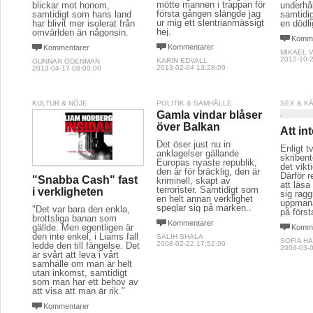
mötte mannen i trappan för
blickar mot honom,
underhå
första gången slängde jag
samtidigt som hans land
samtidi
ur mig ett slentrianmässigt
har blivit mer isolerat från
en dödli
hej.
omvärlden än någonsin.
Komme
Kommentarer
Kommentarer
MIKAEL 
2012-10-2
KARIN EDVALL
GUNNAR ODENMAN
2013-02-04 13:28:00
2013-04-17 08:00:00
KULTUR & NÖJE
POLITIK & SAMHÄLLE
SEX & K
Gamla vindar blåser
över Balkan
Att int
Det öser just nu in
Enligt t
anklagelser gällande
skribent
Europas nyaste republik,
det vikti
den är för bräcklig, den är
Därför 
"Snabba Cash" fast
kriminell, skapt av
att läsa
terrorister. Samtidigt som
i verkligheten
sig ragg
en helt annan verklighet
uppmanas
speglar sig på marken..
"Det var bara den enkla,
på först
brottsliga banan som
Kommentarer
gällde. Men egentligen är
Komme
den inte enkel, i Liams fall
SALIH SHALA
SOFIA HA
2008-02-22 17:52:00
ledde den till fängelse. Det
2006-03-0
är svårt att leva i vårt
samhälle om man är helt
utan inkomst, samtidigt
som man har ett behov av
att visa att man är rik."
Kommentarer