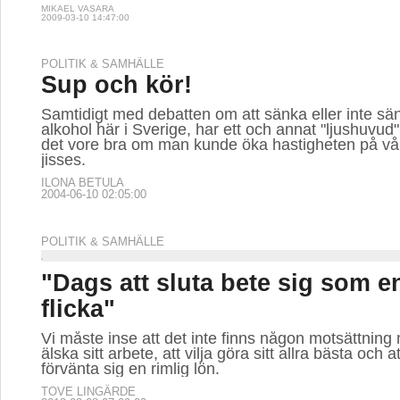
MIKAEL VASARA
2009-03-10 14:47:00
POLITIK & SAMHÄLLE
Sup och kör!
Samtidigt med debatten om att sänka eller inte sä
alkohol här i Sverige, har ett och annat "ljushuvud" f
det vore bra om man kunde öka hastigheten på vå
jisses.
ILONA BETULA
2004-06-10 02:05:00
POLITIK & SAMHÄLLE
"Dags att sluta bete sig som e
flicka"
Vi måste inse att det inte finns någon motsättning 
älska sitt arbete, att vilja göra sitt allra bästa och a
förvänta sig en rimlig lön.
TOVE LINGÄRDE