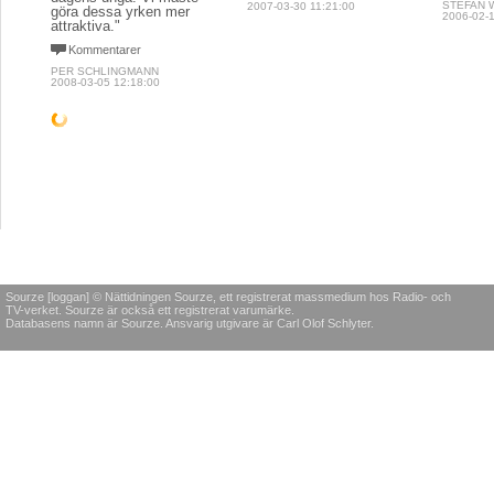
STEFAN 
2007-03-30 11:21:00
göra dessa yrken mer
2006-02-1
attraktiva."
Kommentarer
PER SCHLINGMANN
2008-03-05 12:18:00
POLITIK & SAMHÄLLE
KROPP & SJÄL
POLITIK
Jul i 
Bildt den
Okunnigt förkasta
"Såhär ä
tänkte j
allsmäktige
GI-metoden
irritera
komma t
Vad tror Ni moderaterna
"GI-metoden förkastar inte
julafton
sagt om en S regering
teorin om att vi går upp i
någon 
avvecklat
vikt om vi äter mer än vad
tajming
generalkonsulaten i New
vi gör av med. Men med
York och Los Angeles och
kunskaperna om GI väljer
Komme
samtidigt givit Ryssland 90
vi produkter som håller oss
miljoner för "Reformarbete
mättare längre och
ROGER 
i Östeuropa och
samtidigt ökar
2005-12-2
konflikthantering"?
förbränningen." VD för GI
Viktkoll efter TV4:s
Kommentarer
"Drevet"
LARS NILSSON
Kommentarer
2009-08-29 11:42:00
OLA LAURITZSON
2007-02-13 17:02:00
POLITIK & SAMHÄLLE
MEDIA
POLITIK
Pedofi