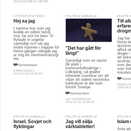
2013-03-08 07:00:00
LITTERATUR & POESI
POLITIK & SAMHÄLLE
POLITIK
Hej sa jag
Till a
erfare
I samma hus som jag
drogm
bodde en indisk familj,
mor, far och tre barn. Vi
Jag har 
flyttade in ungefär
första 
samtidigt och när jag
ätstörni
mötte mannen i trappan för
"Det har gått för
alltså 
första gången slängde jag
långt"
droger i 
ur mig ett slentrianmässigt
att bok
hej.
Samtidigt som en nazist
avskräc
får plats i
som den 
Kommentarer
kommunfullmäktige i
som fort
KARIN EDVALL
Lidköping, så gnäller
missbru
2013-02-04 13:28:00
irriterade svenskar om att
Komme
viljan att radera rasistiska
karikatyrer är det som
FRIDA L
förstör Sverige.
2008-08-1
Kommentarer
ULF VEDERHOLM
2012-12-26 15:49:00
POLITIK & SAMHÄLLE
POLITIK & SAMHÄLLE
POLITIK
Israel, Sovjet och
Jag vill sälja
Islam 
flyktingar
värktabletter!
Anta at