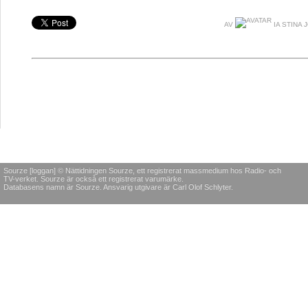
AV
IA STINA 
Sourze [loggan] © Nättidningen Sourze, ett registrerat massmedium hos Radio- och
TV-verket. Sourze är också ett registrerat varumärke.
Databasens namn är Sourze. Ansvarig utgivare är Carl Olof Schlyter.