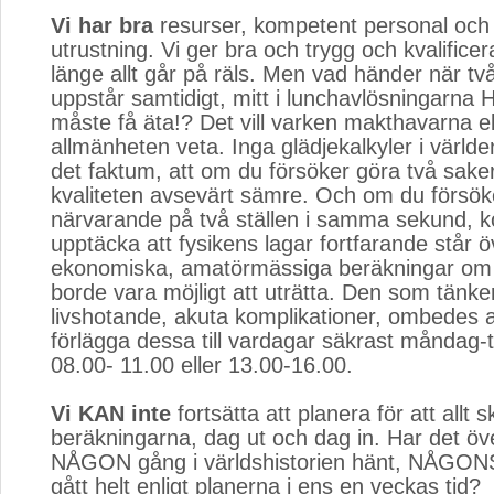
Vi har bra
resurser, kompetent personal och 
utrustning. Vi ger bra och trygg och kvalific
länge allt går på räls. Men vad händer när t
uppstår samtidigt, mitt i lunchavlösningarna 
måste få äta!? Det vill varken makthavarna el
allmänheten veta. Inga glädjekalkyler i världen
det faktum, att om du försöker göra två saker 
kvaliteten avsevärt sämre. Och om du försök
närvarande på två ställen i samma sekund, 
upptäcka att fysikens lagar fortfarande står ö
ekonomiska, amatörmässiga beräkningar om
borde vara möjligt att uträtta. Den som tänke
livshotande, akuta komplikationer, ombedes 
förlägga dessa till vardagar säkrast måndag-
08.00- 11.00 eller 13.00-16.00.
Vi KAN inte
fortsätta att planera för att allt s
beräkningarna, dag ut och dag in. Har det öv
NÅGON gång i världshistorien hänt, NÅGONS
gått helt enligt planerna i ens en veckas tid?