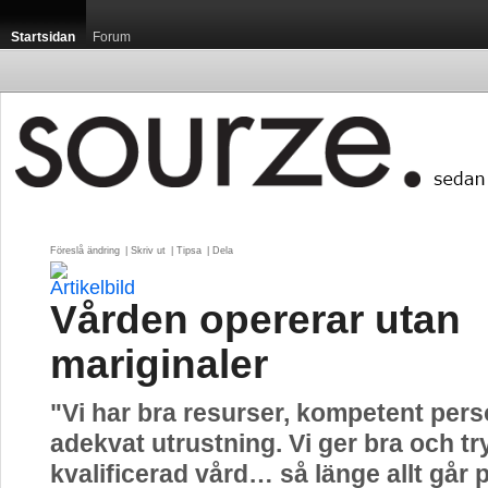
Startsidan
Forum
Föreslå ändring
| 
Skriv ut
| 
Tipsa
| 
Dela
Vården opererar utan
mariginaler
"Vi har bra resurser, kompetent per
adekvat utrustning. Vi ger bra och t
kvalificerad vård… så länge allt går 