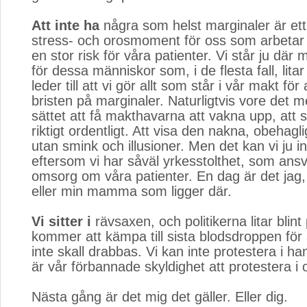
Att inte ha
några som helst marginaler är ett 
stress- och orosmoment för oss som arbetar
en stor risk för våra patienter. Vi står ju där
för dessa människor som, i de flesta fall, litar
leder till att vi gör allt som står i vår makt fö
bristen på marginaler. Naturligtvis vore det me
sättet att få makthavarna att vakna upp, att stä
riktigt ordentligt. Att visa den nakna, obehag
utan smink och illusioner. Men det kan vi ju i
eftersom vi har såväl yrkesstolthet, som ansv
omsorg om våra patienter. En dag är det jag, 
eller min mamma som ligger där.
Vi sitter i
rävsaxen, och politikerna litar blint p
kommer att kämpa till sista blodsdroppen för 
inte skall drabbas. Vi kan inte protestera i h
är vår förbannade skyldighet att protestera i 
Nästa gång är det mig det gäller. Eller dig.