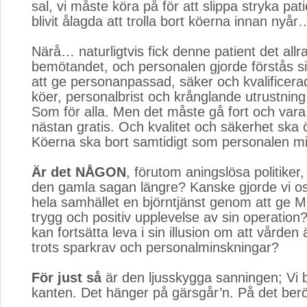
sal, vi måste köra på för att slippa stryka pati
blivit ålagda att trolla bort köerna innan nyår
Närå… naturligtvis fick denne patient det allr
bemötandet, och personalen gjorde förstås sit
att ge personanpassad, säker och kvalificerad
köer, personalbrist och krånglande utrustning.
Som för alla. Men det måste gå fort och vara bi
nästan gratis. Och kvalitet och säkerhet ska 
Köerna ska bort samtidigt som personalen m
Är det NÅGON
, förutom aningslösa politiker
den gamla sagan längre? Kanske gjorde vi os
hela samhället en björntjänst genom att ge 
trygg och positiv upplevelse av sin operation
kan fortsätta leva i sin illusion om att vården 
trots sparkrav och personalminskningar?
För just så
är den ljusskygga sanningen; Vi b
kanten. Det hänger på gärsgår’n. På det ber