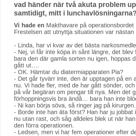
vad händer när två akuta problem up
samtidigt, mitt i lunchavlösningarna
Vi hade en
Makthavare på operationsbordet 
Frestelsen att utnyttja situationen var nästan 
- Linda, har vi kvar av det bästa narkosmedle
- Nej, vi får inte köpa in sånt längre, det blev
bara den där gamla sorten nu igen, hoppas d
gått ut….
- OK. Hämtar du diatermiapparaten Pia?
- Det går tyvärr inte, den är upptagen på en 
nu. Vi hade fler, med de har gått sönder, och v
på vår begäran om pengar till nya. Men det g
förhoppningsvis bra ändå… bara han inte blö
- Ni kan börja söva, så ringer jag på kirurgen.
- Borde inte han äta först? Han har ju jobbat i
nu utan rast, och såg alldeles blek ut när ha
den förra operationen.
- Ledsen, men vi har fem operationer efter d