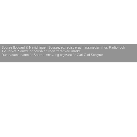
Sourze [loggan] © Nättidningen Sourze, ett registrerat massmedium hos Radio- och
TV-verket. Sourze är också ett registrerat varumärke.
Databasens namn är Sourze. Ansvarig utgivare är Carl Olof Schlyter.