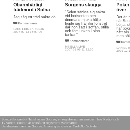
Obarmhärtigt
Sorgens skugga
Poker
trädmord i Solna
över
"Solen sänkte sig sakta
vid horisonten och
Jag såg ett träd sakta dö.
Det är i
dimmans mjuka hölje
när Sou
höjde sig framför fönstret
Kommentarer
börjat 
där hon satt i soffan, stilla
har pok
LARS-ERIK LARSSON
och försjunken i sina
nått sin
2007-07-13 15:07:00
tankar."
men säk
Kommentarer
Komme
MINELLA LIVE
DANIEL 
2007-01-09 11:22:00
2006-12-1
Sourze [loggan] © Nättidningen Sourze, ett registrerat massmedium hos Radio- och
TV-verket. Sourze är också ett registrerat varumärke.
Databasens namn är Sourze. Ansvarig utgivare är Carl Olof Schlyter.