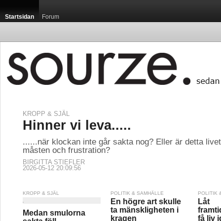
Startsidan
Forum
KROPP & SJÄL
Hinner vi leva.....
......när klockan inte går sakta nog? Eller är detta live
måsten och frustration?
BIRGITTA STIEFLER
2026-05-12 20:09:56
KROPP & SJÄL
POLITIK & SAMHÄLLE
POLITIK
En högre art skulle
Låt
ta mänskligheten i
framt
Medan smulorna
kragen
få liv 