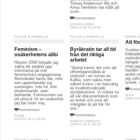
Tomas Andersson Wij och
Anna Ternheim har stått på
scen.
Kommentarer
OSCAR LUNDIN
2006-10-30 16:20:00
POLITIK & SAMHÄLLE
POLITIK & SAMHÄLLE
KROPP &
Att fö
Feminism –
Byråkratin tar all tid
Svetten
klibbad
osäkerhetens alibi
från det riktiga
melonbr
arbetet
hängde 
Hösten 2008 började jag
steg ja
sakta att sprätta upp
"Ibland känns det som att
handen 
sömmarna på mitt
offentliganställda är
andra u
feministiska engagemang.
statister i en roman av
jag sak
Motståndet fanns där, men
Kafka, som sakta men
urverk,
sen uppenbarade sig
säkert kvävs i en bassäng
sanningen. Inte ful, inte
av kvalitetssäkrade
Komme
skrämmande, utan
styrdokument. Vi måste se
befriande. Feminismen var
M R A
all vår dokumentation som
ett uttryck för en osäkerhet
2008-10-2
en enhet och inse att
jag bar inom mig.
mängden är på tok för
stor."
Kommentarer
Kommentarer
FJÄRIL
2010-02-18 12:24:00
HAMPUS ENGQVIST
2009-01-13 17:02:00
POLITIK & SAMHÄLLE
LITTERATUR & POESI
POKER