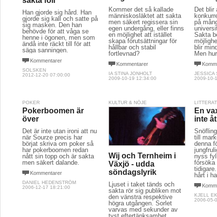
sakta föll
Kommer det så kallade
Det blir 
Han gjorde sig hård. Han
människosläktet att sakta
konkurr
gjorde sig kall och satte på
men säkert regissera sin
på mån
sig masken. Den han
egen undergång, eller finns
universi
behövde för att våga se
en möjlighet att istället
Sakta bö
henne i ögonen, men som
skapa förutsättningar för
möjlighe
ändå inte räckt till för att
hållbar och stabil
blir min
säga sanningen.
fortlevnad?
Men hur
Kommentarer
Kommentarer
Komme
SOLSKEN
IA STINA JONHOLT
JESSICA
2012-12-20 07:00:00
2009-10-19 12:34:00
2009-10-1
POKER
KULTUR & NÖJE
LITTERA
Pokerboomen är
En va
över
inte åt
Det är inte utan ironi att nu
Snöfling
när Sourze precis har
till mar
börjat skriva om poker så
denna fö
har pokerboomen redan
jungfrul
Wij och Ternheim i
nått sin topp och är sakta
nyss fy
men säkert dalande.
försöka 
Växjö - udda
tidigare
söndagslyrik
Kommentarer
hårt i h
DANIEL HEDENSTRÖM
Ljuset i taket tänds och
Komme
2006-12-17 18:21:00
sakta rör sig publiken mot
KJELL E
den vänstra respektive
2006-05-0
högra utgången. Sorlet
varvas med sekunder av
tyst eftertänksamhet.