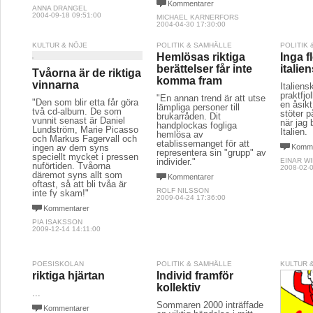
Kommentarer
ANNA DRANGEL
2004-09-18 09:51:00
MICHAEL KARNERFORS
2004-04-30 17:30:00
KULTUR & NÖJE
POLITIK & SAMHÄLLE
POLITIK
Hemlösas riktiga
Inga fl
berättelser får inte
italie
Tvåorna är de riktiga
komma fram
vinnarna
Italiens
praktfjol
"En annan trend är att utse
"Den som blir etta får göra
en åsikt
lämpliga personer till
två cd-album. De som
stöter 
brukarråden. Dit
vunnit senast är Daniel
när jag b
handplockas fogliga
Lundström, Marie Picasso
Italien.
hemlösa av
och Markus Fagervall och
etablissemanget för att
ingen av dem syns
Komme
representera sin "grupp" av
speciellt mycket i pressen
individer."
EINAR W
nuförtiden. Tvåorna
2008-02-0
däremot syns allt som
Kommentarer
oftast, så att bli tvåa är
ROLF NILSSON
inte fy skam!"
2009-04-24 17:36:00
Kommentarer
PIA ISAKSSON
2009-12-14 14:11:00
POESISKOLAN
POLITIK & SAMHÄLLE
KULTUR 
riktiga hjärtan
Individ framför
kollektiv
...
Sommaren 2000 inträffade
Kommentarer