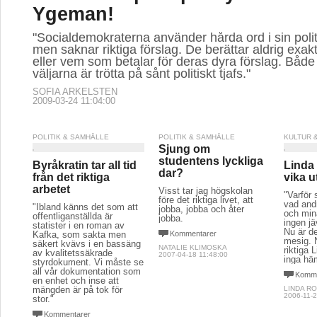
Ygeman!
"Socialdemokraterna använder hårda ord i sin politi
men saknar riktiga förslag. De berättar aldrig exakt
eller vem som betalar för deras dyra förslag. Både
väljarna är trötta på sånt politiskt tjafs."
SOFIA ARKELSTEN
2009-03-24 11:04:00
POLITIK & SAMHÄLLE
POLITIK & SAMHÄLLE
KULTUR 
Sjung om
studentens lyckliga
Byråkratin tar all tid
Linda
dar?
från det riktiga
vika u
arbetet
Visst tar jag högskolan
"Varför 
före det riktiga livet, att
vad and
"Ibland känns det som att
jobba, jobba och åter
och mina
offentliganställda är
jobba.
ingen jä
statister i en roman av
Nu är de
Kafka, som sakta men
Kommentarer
mesig.
säkert kvävs i en bassäng
NATALIE KLIMOSKA
riktiga 
av kvalitetssäkrade
2007-04-18 11:48:00
inga hä
styrdokument. Vi måste se
all vår dokumentation som
Komme
en enhet och inse att
mängden är på tok för
LINDA R
2006-11-2
stor."
Kommentarer