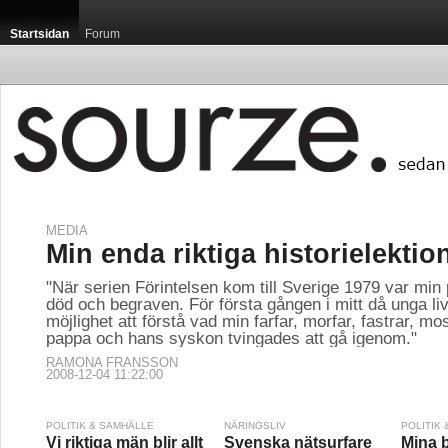
Startsidan
Forum
MEDIA
Min enda riktiga historielektio
"När serien Förintelsen kom till Sverige 1979 var min
död och begraven. För första gången i mitt då unga liv
möjlighet att förstå vad min farfar, morfar, fastrar, mo
pappa och hans syskon tvingades att gå igenom."
RAMONA FRANSSON
2008-12-04 11:22:00
POLITIK & SAMHÄLLE
NÄRINGSLIV
POLITIK
Vi riktiga män blir allt
Svenska nätsurfare
Mina b