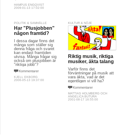
HAMPUS ENGQVIST
2009-01-13 17:02:00
POLITIK & SAMHÄLLE
KULTUR & NÖJE
Har "Plusjobben"
någon framtid?
I dessa dagar finns det
många som ställer sig
denna fråga och svaret
kan endast framtiden
Riktig musik, riktiga
utvisa. Många frågar sig
också om plusjobben är
musiker, äkta talang
"riktiga jobb"?
Varför finns det
Kommentarer
förväntningar på musik att
vara äkta, vad är det
KJELL EKBORG
2006-05-13 19:37:00
egentligen vi vill ha?
Kommentarer
MATTIAS HOLMBERG OCH
ANGELICA BUTURA
2001-08-17 16:55:00