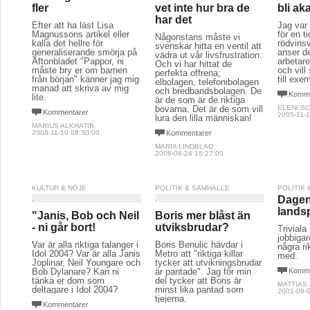
fler
vet inte hur bra de
bli a
har det
Efter att ha läst Lisa
Jag var 
Magnussons artikel eller
för en t
Någonstans måste vi
kalla det hellre för
rödvinsv
svenskar hitta en ventil att
generaliserande smörja på
anser de
vädra ut vår livsfrustration.
Aftonbladet "Pappor, ni
arbetare
Och vi har hittat de
måste bry er om barnen
och vil
perfekta offrena;
från början" känner jag mig
till exe
elbolagen, telefonibolagen
manad att skriva av mig
och bredbandsbolagen. De
Komme
lite.
är de som är de riktiga
bovarna. Det är de som vill
ELENI S
Kommentarer
2005-11-1
lura den lilla människan!
MARIUS ALKHATIB
2008-11-10 08:30:00
Kommentarer
MARIA LINDBLAD
2008-08-24 16:27:00
KULTUR & NÖJE
POLITIK & SAMHÄLLE
POLITIK
Dagen
lands
"Janis, Bob och Neil
Boris mer blåst än
- ni går bort!
utviksbrudar?
Triviala
jobbigar
Var är alla riktiga talanger i
Boris Benulic hävdar i
några ri
Idol 2004? Var är alla Janis
Metro att "riktiga killar
med.
Joplinar, Neil Youngare och
tycker att utvikningsbrudar
Bob Dylanare? Kan ni
är pantade". Jag för min
Komme
tänka er dom som
del tycker att Boris är
MATTIAS
deltagare i Idol 2004?
minst lika pantad som
2001-09-0
tjejerna.
Kommentarer