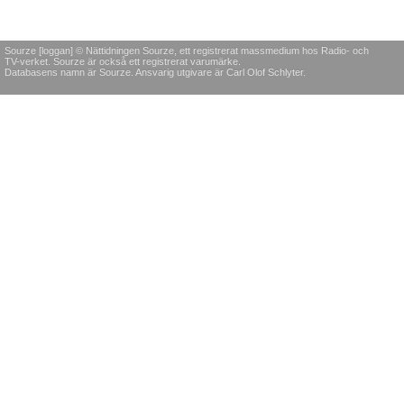
Sourze [loggan] © Nättidningen Sourze, ett registrerat massmedium hos Radio- och
TV-verket. Sourze är också ett registrerat varumärke.
Databasens namn är Sourze. Ansvarig utgivare är Carl Olof Schlyter.