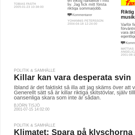
en viktig händelse i mitt
TOBIAS FASTH
liv. Jag fick mitt första
2005-01-23 10:38:00
riktiga sommarjobb.
Riktig
Kommentarer
musike
YOHANNIS PETERSSON
2004-04-18 12:24:00
Varför f
förväntn
vara äkt
egentlig
Komme
MATTIAS
ANGELIC
2001-08-1
POLITIK & SAMHÄLLE
Killar kan vara desperata svin
Ibland är det faktiskt så illa att jag skäms över att v
Generellt sätt så är killar riktiga skitstövlar, själv ti
oansenliga skara som inte är sådan.
BJÖRN TISJÖ
2001-07-15 14:02:00
POLITIK & SAMHÄLLE
Klimatet: Spara på klyschorna