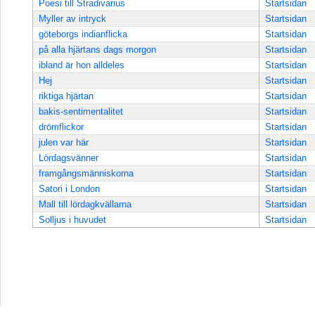
Poesi till Stradivarius
Startsidan
Myller av intryck
Startsidan
göteborgs indianflicka
Startsidan
på alla hjärtans dags morgon
Startsidan
ibland är hon alldeles
Startsidan
Hej
Startsidan
riktiga hjärtan
Startsidan
bakis-sentimentalitet
Startsidan
drömflickor
Startsidan
julen var här
Startsidan
Lördagsvänner
Startsidan
framgångsmänniskorna
Startsidan
Satori i London
Startsidan
Mall till lördagkvällarna
Startsidan
Solljus i huvudet
Startsidan