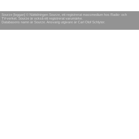
Sourze [loggan] © Nättidningen Sourze, ett registrerat massmedium hos Radio- och
TV-verket. Sourze är också ett registrerat varumärke.
Databasens namn är Sourze. Ansvarig utgivare är Carl Olof Schlyter.