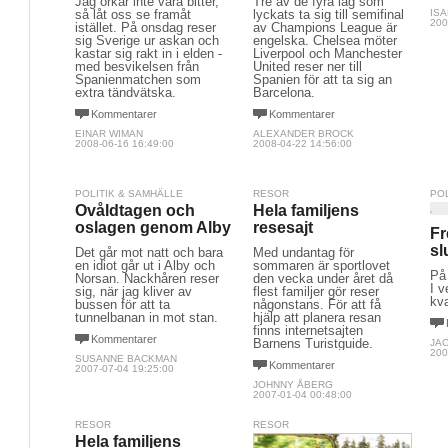
Jag orkar inte vara bitter,
Tre av de fyra lag som
så låt oss se framåt
lyckats ta sig till semifinal
IS
200
istället. På onsdag reser
av Champions League är
sig Sverige ur askan och
engelska. Chelsea möter
kastar sig rakt in i elden -
Liverpool och Manchester
med besvikelsen från
United reser ner till
Spanienmatchen som
Spanien för att ta sig an
extra tändvätska.
Barcelona.
Kommentarer
Kommentarer
EINAR WIMAN
ALEXANDER BROCK
2008-06-16 16:49:00
2008-04-22 14:56:00
POLITIK & SAMHÄLLE
RESOR
PO
Ovåldtagen och
Hela familjens
oslagen genom Alby
resesajt
Fr
sl
Det går mot natt och bara
Med undantag för
en idiot går ut i Alby och
sommaren är sportlovet
På 
Norsan. Nackhåren reser
den vecka under året då
I v
sig, när jag kliver av
flest familjer gör reser
kva
bussen för att ta
någonstans. För att få
tunnelbanan in mot stan.
hjälp att planera resan
finns internetsajten
Kommentarer
Barnens Turistguide.
JA
200
SUSANNE BACKMAN
Kommentarer
2007-07-04 19:25:00
JOHNNY ÅBERG
2007-01-04 00:48:00
RESOR
RESOR
Hela familjens