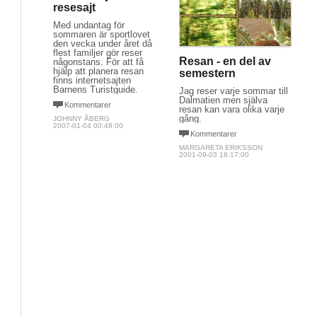
resesajt
Med undantag för
sommaren är sportlovet
den vecka under året då
flest familjer gör reser
Resan - en del av
någonstans. För att få
hjälp att planera resan
semestern
finns internetsajten
Barnens Turistguide.
Jag reser varje sommar till
Dalmatien men själva
Kommentarer
resan kan vara olika varje
gång.
JOHNNY ÅBERG
2007-01-04 00:48:00
Kommentarer
MARGARETA ERIKSSON
2001-09-03 18:17:00