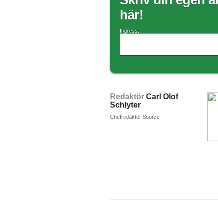
Skriv din egen ar
här!
Ingress:
Redaktör
Carl Olof
Schlyter
Chefredaktör Sourze