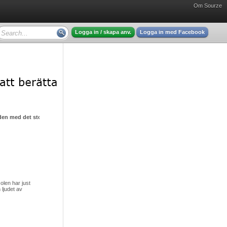
Om Sourze
Logga in / skapa anv.
Logga in med Facebook
den med det stora hjärtat
olen har just
 ljudet av