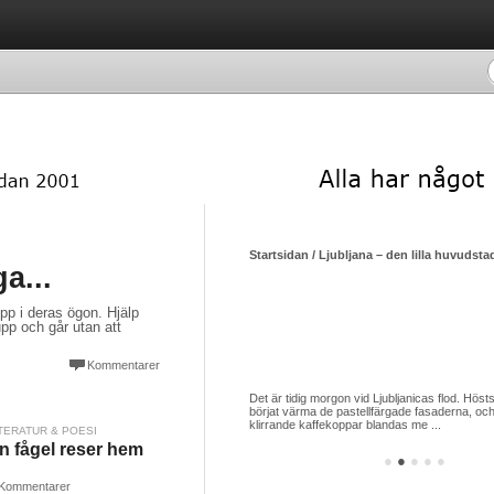
Startsidan / Ljubljana – den lilla huvudsta
a...
upp i deras ögon. Hjälp
upp och går utan att
Kommentarer
Det är tidig morgon vid Ljubljanicas flod. Hösts
börjat värma de pastellfärgade fasaderna, och
klirrande kaffekoppar blandas me ...
TERATUR & POESI
n fågel reser hem
●
●
●
●
●
Kommentarer