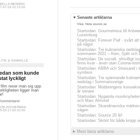
ABELLA MENDRIX
7-07-29 02:15:00
▼
Senaste artiklarna
Visa:
Hela sourze.se
Startsidan
:
Gourmetresa till Antwe
Luxemburg
Startsidan
:
Forever Piaf - svårt at
på något
Startsidan
:
Tre kulinariska nedslag
sommaren 2021 – Aten, Split och 
Startsidan
:
De socialt, ofrivilligt is
LITIK & SAMHÄLLE
finns kvar - även utan Corona-restr
Startsidan
:
ABBA och Streisand i 
symbios
edan som kunde
Startsidan
:
Tre spännande kulinari
utat lyckligt
nedslag i Sommarsverige
film reser man sig upp.
Startsidan
:
Mobbningens konsekve
erkligheten ligger man
år senare
r!
Startsidan
:
Nygamla musiknyheter
och Marc Almond
Kommentarer
Startsidan
:
Skandinaviska märken 
COB ZOCHERMAN
vägen
5-05-17 00:32:00
Startsidan
:
Sourze 20 år!
Startsidan
:
Skönt för både kropp o
►
Mest lästa artiklarna