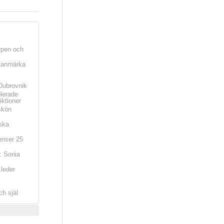
rpen och
t anmärka
Dubrovnik
olerade
iktioner
skön
ska
nser 25
: Sonia
leder
ch själ