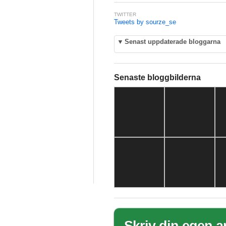
TWITTER
Tweets by sourze_se
▼
Senast uppdaterade bloggarna
Senaste bloggbilderna