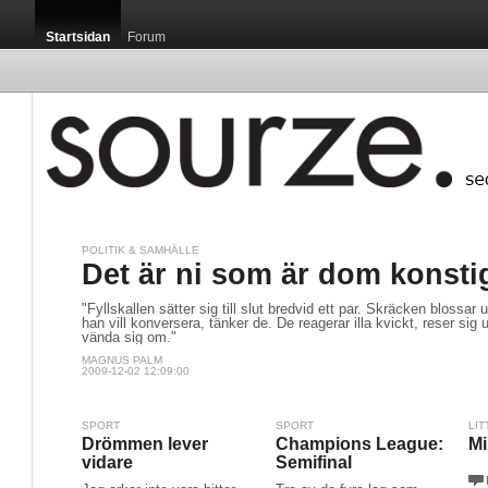
Startsidan
Forum
POLITIK & SAMHÄLLE
Det är ni som är dom konstig
"Fyllskallen sätter sig till slut bredvid ett par. Skräcken blossar 
han vill konversera, tänker de. De reagerar illa kvickt, reser sig 
vända sig om."
MAGNUS PALM
2009-12-02 12:09:00
SPORT
SPORT
LIT
Drömmen lever
Champions League:
Mi
vidare
Semifinal