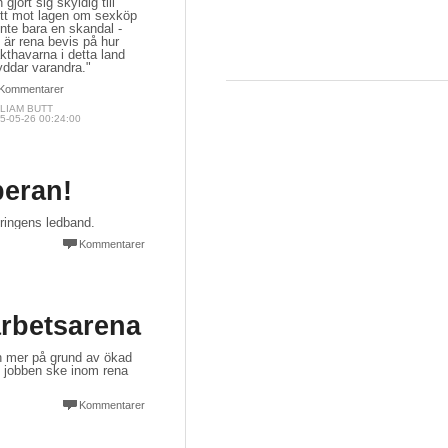
 gjort sig skyldig till
ott mot lagen om sexköp
inte bara en skandal -
 är rena bevis på hur
thavarna i detta land
yddar varandra."
Kommentarer
LIAM BUTT
5-05-26 00:24:00
peran!
eringens ledband.
Kommentarer
rbetsarena
h mer på grund av ökad
 jobben ske inom rena
Kommentarer