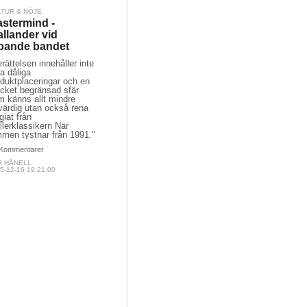
LTUR & NÖJE
stermind -
llander vid
pande bandet
rättelsen innehåller inte
a dåliga
duktplaceringar och en
cket begränsad sfär
m känns allt mindre
värdig utan också rena
giat från
illerklassikern När
mmen tystnar från 1991."
Kommentarer
R HÅNELL
5-12-16 19:21:00