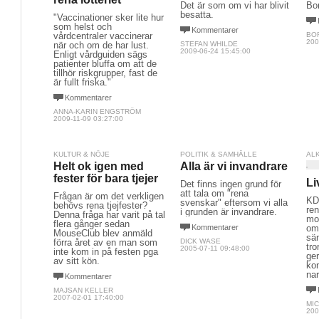
Det är som om vi har blivit
Bor
besatta.
"Vaccinationer sker lite hur
som helst och
Kommentarer
vårdcentraler vaccinerar
BO
200
när och om de har lust.
STEFAN WHILDE
2009-06-24 15:45:00
Enligt vårdguiden sägs
patienter bluffa om att de
tillhör riskgrupper, fast de
är fullt friska."
Kommentarer
ANNA-KARIN ENGSTRÖM
2009-11-09 03:27:00
KULTUR & NÖJE
POLITIK & SAMHÄLLE
AL
Helt ok igen med
Alla är vi invandrare
fester för bara tjejer
Li
Det finns ingen grund för
att tala om "rena
Frågan är om det verkligen
KD
svenskar" eftersom vi alla
behövs rena tjejfester?
re
i grunden är invandrare.
Denna fråga har varit på tal
mot
flera gånger sedan
Kommentarer
om
MouseClub blev anmäld
sän
förra året av en man som
DICK WASE
tro
2005-07-11 09:48:00
inte kom in på festen pga
ger
av sitt kön.
ko
na
Kommentarer
MAJSAN KELLER
2007-02-01 17:40:00
MI
200