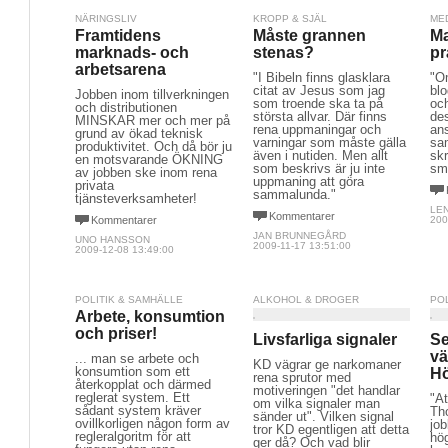
NÄRINGSLIV
KROPP & SJÄL
ME
Framtidens
Måste grannen
Ma
marknads- och
stenas?
pr
arbetsarena
"I Bibeln finns glasklara
"O
citat av Jesus som jag
blo
Jobben inom tillverkningen
som troende ska ta på
och
och distributionen
största allvar. Där finns
des
MINSKAR mer och mer på
rena uppmaningar och
ans
grund av ökad teknisk
varningar som måste gälla
sa
produktivitet. Och då bör ju
även i nutiden. Men allt
skr
en motsvarande ÖKNING
som beskrivs är ju inte
sm
av jobben ske inom rena
uppmaning att göra
privata
sammalunda."
tjänsteverksamheter!
LE
Kommentarer
Kommentarer
200
JAN BRUNNEGÅRD
UNO HANSSON
2009-11-17 13:51:00
2009-12-08 13:49:00
POLITIK & SAMHÄLLE
ALKOHOL & DROGER
PO
Arbete, konsumtion
och priser!
Livsfarliga signaler
S
vä
... man se arbete och
KD vägrar ge narkomaner
konsumtion som ett
Hö
rena sprutor med
återkopplat och därmed
motiveringen "det handlar
reglerat system. Ett
"At
om vilka signaler man
sådant system kräver
Tho
sänder ut". Vilken signal
ovillkorligen någon form av
jo
tror KD egentligen att detta
regleralgoritm för att
hög
ger då? Och vad blir