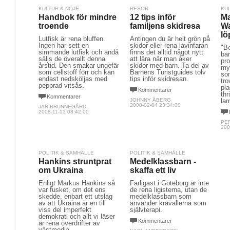
KULTUR & NÖJE
RESOR
KU
Handbok för mindre
12 tips inför
Ma
troende
familjens skidresa
Wa
lö
Lutfisk är rena bluffen.
Antingen du är helt grön på
Ingen har sett en
skidor eller rena lavinfaran
"Be
simmande lutfisk och ändå
finns det alltid något nytt
bar
säljs de överallt denna
att lära när man åker
pro
årstid. Den smakar ungefär
skidor med barn. Ta del av
my
som cellstoff förr och kan
Barnens Turistguides tolv
so
endast nedsköljas med
tips inför skidresan.
tro
pepprad vitsås.
pla
Kommentarer
thr
Kommentarer
JOHNNY ÅBERG
la
2008-02-04 23:34:00
JAN BRUNNEGÅRD
2008-11-13 08:42:00
PE
200
POLITIK & SAMHÄLLE
POLITIK & SAMHÄLLE
Hankins struntprat
Medelklassbarn -
om Ukraina
skaffa ett liv
Enligt Markus Hankins så
Farligast i Göteborg är inte
var fusket, om det ens
de rena ligisterna, utan de
skedde, enbart ett utslag
medelklassbarn som
av att Ukraina är en till
använder kravallerna som
viss del imperfekt
självterapi.
demokrati och allt vi läser
Kommentarer
är rena överdrifter av
västmedia.