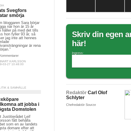
DIA
ts Svegfors
atar smörja
m bloggaren Sara börjar
gga när hon är 15 år
 håller på med det tills
Skriv din egen ar
s hon fyller 93 år, så
er jag inte att hennes
här!
mlade
ivansträngningar är rena
örjan."
Ingress:
Kommentarer
NNART KARLSSON
9-03-27 10:48:00
LITIK & SAMHÄLLE
Redaktör
Carl Olof
Schlyter
exköpare
lkomna att jobba i
Chefredaktör Sourze
gsta Domstolen
t Justitierådet Leif
rsson fått behålla
bbet som en av landets
sta domare efter att