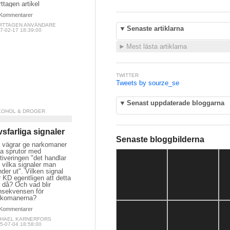
ttagen artikel
Kommentarer
RTTAGEN ANVÄNDARE
▼
Senaste artiklarna
7-02-17 18:39:00
►
Mest lästa artiklarna
TWITTER
Tweets by sourze_se
▼
Senast uppdaterade bloggarna
KOHOL & DROGER
vsfarliga signaler
Senaste bloggbilderna
 vägrar ge narkomaner
na sprutor med
iveringen "det handlar
 vilka signaler man
der ut". Vilken signal
r KD egentligen att detta
 då? Och vad blir
nsekvensen för
rkomanerna?
Kommentarer
CHAEL KARNERFORS
5-07-04 18:58:00