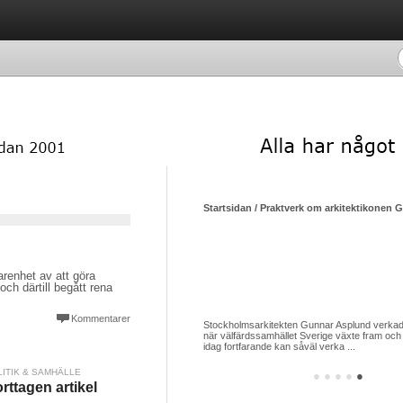
Startsidan / Praktverk om arkitektikonen 
renhet av att göra
och därtill begått rena
Kommentarer
Stockholmsarkitekten Gunnar Asplund verkade
när välfärdssamhället Sverige växte fram och 
idag fortfarande kan såväl verka ...
LITIK & SAMHÄLLE
●
●
●
●
●
rttagen artikel