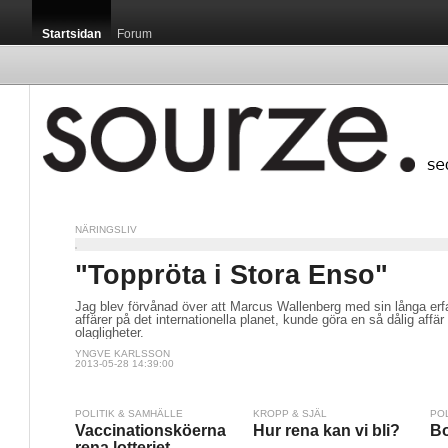
Startsidan
Forum
NÄRINGSLIV
"Toppröta i Stora Enso"
Jag blev förvånad över att Marcus Wallenberg med sin långa erfa
affärer på det internationella planet, kunde göra en så dålig affär 
olagligheter.
YNGVE KARLSSON
2013-05-28 14:39:00
POLITIK & SAMHÄLLE
KROPP & SJÄL
PO
Vaccinationsköerna
Hur rena kan vi bli?
Bo
rena lotteriet