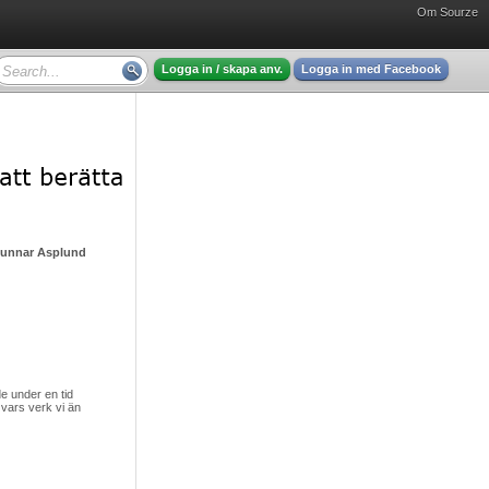
Om Sourze
Logga in / skapa anv.
Logga in med Facebook
Gunnar Asplund - mycket intressant läsning
 under en tid
vars verk vi än