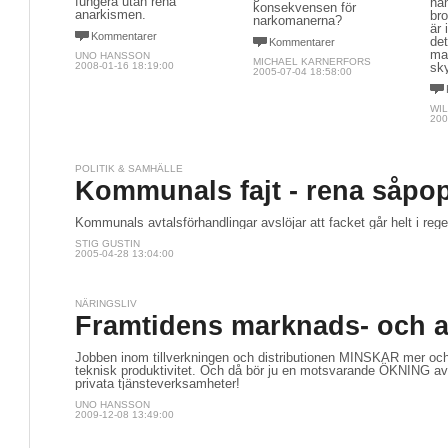
fungera utan rena
han
konsekvensen för
anarkismen.
br
narkomanerna?
är 
Kommentarer
det
Kommentarer
mak
UNO HANSSON
MICHAEL KARNERFORS
2008-01-16 18:19:00
sk
2005-07-04 18:58:00
WIL
200
POLITIK & SAMHÄLLE
Kommunals fajt - rena såpo
Kommunals avtalsförhandlingar avslöjar att facket går helt i reg
STIG GUSTIN
2005-04-28 13:04:00
NÄRINGSLIV
Framtidens marknads- och a
Jobben inom tillverkningen och distributionen MINSKAR mer oc
teknisk produktivitet. Och då bör ju en motsvarande ÖKNING av
privata tjänsteverksamheter!
UNO HANSSON
2009-12-08 13:49:00