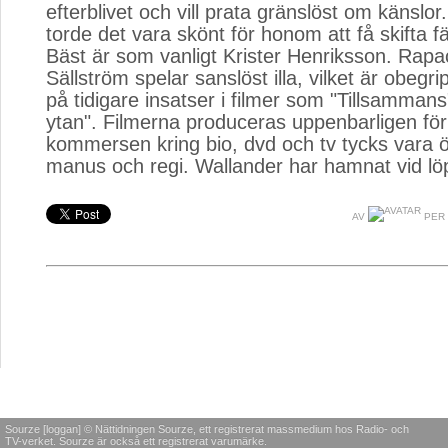
efterblivet och vill prata gränslöst om känslo
torde det vara skönt för honom att få skifta f
Bäst är som vanligt Krister Henriksson. Rap
Sällström spelar sanslöst illa, vilket är obegr
på tidigare insatser i filmer som "Tillsamman
ytan". Filmerna produceras uppenbarligen för
kommersen kring bio, dvd och tv tycks vara 
manus och regi. Wallander har hamnat vid l
AV
PER 
Sourze [loggan] © Nättidningen Sourze, ett registrerat massmedium hos Radio- och
TV-verket. Sourze är också ett registrerat varumärke.