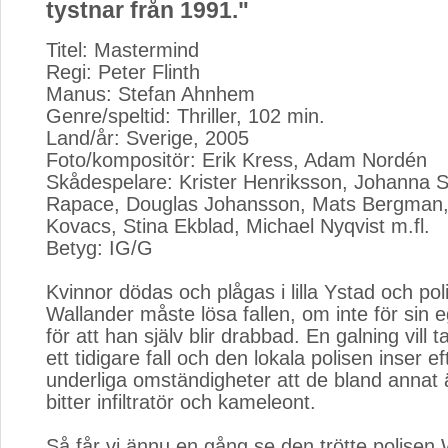
tystnar från 1991."
Titel: Mastermind
Regi: Peter Flinth
Manus: Stefan Ahnhem
Genre/speltid: Thriller, 102 min.
Land/år: Sverige, 2005
Foto/kompositör: Erik Kress, Adam Nordén
Skådespelare: Krister Henriksson, Johanna S
Rapace, Douglas Johansson, Mats Bergman,
Kovacs, Stina Ekblad, Michael Nyqvist m.fl.
Betyg: IG/G
Kvinnor dödas och plågas i lilla Ystad och pol
Wallander måste lösa fallen, om inte för sin 
för att han själv blir drabbad. En galning vill
ett tidigare fall och den lokala polisen inser e
underliga omständigheter att de bland annat 
bitter infiltratör och kameleont.
Så får vi ännu en gång se den trötte polisen