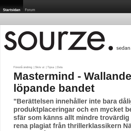
Startsidan
Forum
Föreslå ändring
| 
Skriv ut
| 
Tipsa
| 
Dela
Mastermind - Wallande
löpande bandet
"Berättelsen innehåller inte bara dål
produktplaceringar och en mycket 
sfär som känns allt mindre trovärdig
rena plagiat från thrillerklassikern 