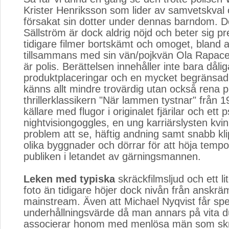
Krister Henriksson som lider av samvetskval 
försakat sin dotter under dennas barndom. 
Sällström är dock aldrig nöjd och beter sig pr
tidigare filmer bortskämt och omoget, bland 
tillsammans med sin vän/pojkvän Ola Rapac
är polis. Berättelsen innehåller inte bara dålig
produktplaceringar och en mycket begränsad
känns allt mindre trovärdig utan också rena pl
thrillerklassikern "När lammen tystnar" från 1
källare med flugor i originalet fjärilar och ett
nightvisiongoggles, en ung karriärslysten kv
problem att se, häftig andning samt snabb kl
olika byggnader och dörrar för att höja tempot
publiken i letandet av gärningsmannen.
Leken med typiska
skräckfilmsljud och ett li
foto än tidigare höjer dock nivån från anskrämli
mainstream. Även att Michael Nyqvist får sp
underhållningsvärde då man annars på vita 
associerar honom med menlösa män som skr