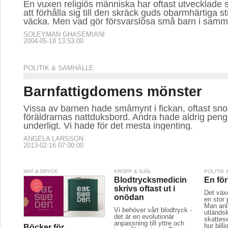
En vuxen religiös människa har oftast utvecklade st
att förhålla sig till den skräck guds obarmhärtiga st
väcka. Men vad gör försvarslösa små barn i samma
SOLEYMAN GHASEMIANI
2004-05-18 13:53:00
POLITIK & SAMHÄLLE
Barnfattigdomens mönster
Vissa av barnen hade småmynt i fickan, oftast sno
föräldrarnas nattduksbord. Andra hade aldrig penga
underligt. Vi hade för det mesta ingenting.
ANGELA LARSSON
2013-02-16 07:00:00
MAT & DRYCK
KROPP & SJÄL
POLITIK
Blodtrycksmedicin
En fö
skrivs oftast ut i
Det väx
onödan
en stor 
Man anli
Vi behöver vårt blodtryck -
utländs
det är en evolutionär
skattes
anpassning till yttre och
hur bill
Böcker för