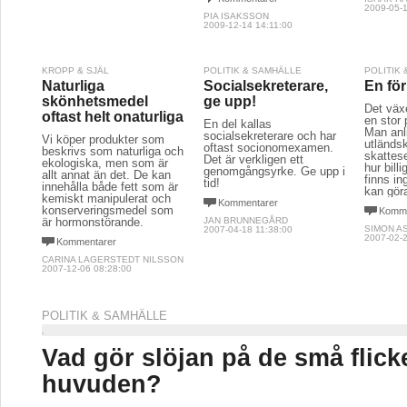
2009-05-1
PIA ISAKSSON
2009-12-14 14:11:00
KROPP & SJÄL
POLITIK & SAMHÄLLE
POLITIK
Naturliga
Socialsekreterare,
En fö
skönhetsmedel
ge upp!
Det väx
oftast helt onaturliga
en stor 
En del kallas
Man anli
socialsekreterare och har
Vi köper produkter som
utländs
oftast socionomexamen.
beskrivs som naturliga och
skattes
Det är verkligen ett
ekologiska, men som är
hur bill
genomgångsyrke. Ge upp i
allt annat än det. De kan
finns in
tid!
innehålla både fett som är
kan gör
kemiskt manipulerat och
Kommentarer
konserveringsmedel som
Komme
är hormonstörande.
JAN BRUNNEGÅRD
SIMON A
2007-04-18 11:38:00
2007-02-2
Kommentarer
CARINA LAGERSTEDT NILSSON
2007-12-06 08:28:00
POLITIK & SAMHÄLLE
Vad gör slöjan på de små flic
huvuden?