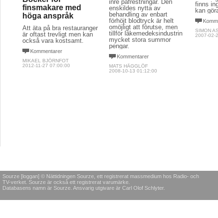
inre påfrestningar. Den
finns in
finsmakare med
enskildes nytta av
kan gör
behandling av enbart
höga anspråk
förhöjt blodtryck är helt
Komme
omöjligt att förutse, men
Att äta på bra restauranger
SIMON A
tillför läkemedeksindustrin
är oftast trevligt men kan
2007-02-2
mycket stora summor
också vara kostsamt.
pengar.
Kommentarer
Kommentarer
MIKAEL BJÖRNFOT
2012-11-27 07:00:00
MATS HÄGGLÖF
2008-10-13 01:12:00
Sourze [loggan] © Nättidningen Sourze, ett registrerat massmedium hos Radio- och
TV-verket. Sourze är också ett registrerat varumärke.
Databasens namn är Sourze. Ansvarig utgivare är Carl Olof Schlyter.