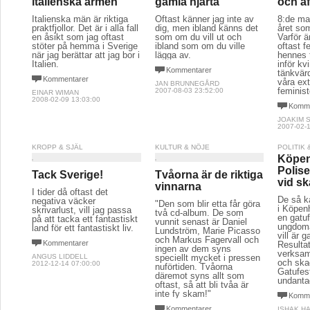
italienska armén
gamla hjärta
och a
Italienska män är riktiga
Oftast känner jag inte av
8:de ma
praktfjollor. Det är i alla fall
dig, men ibland känns det
året som
en åsikt som jag oftast
som om du vill ut och
Varför 
stöter på hemma i Sverige
ibland som om du ville
oftast 
när jag berättar att jag bor i
lägga av.
hennes t
Italien.
inför k
Kommentarer
tänkvärd
Kommentarer
våra ex
JAN BRUNNEGÅRD
feminist
2007-08-03 23:52:00
EINAR WIMAN
2008-02-09 13:03:00
Komme
JOAKIM 
2007-02-1
KROPP & SJÄL
KULTUR & NÖJE
POLITIK
Köpe
Polise
Tack Sverige!
Tvåorna är de riktiga
vid s
vinnarna
I tider då oftast det
De så k
negativa väcker
"Den som blir etta får göra
i Köpen
skrivarlust, vill jag passa
två cd-album. De som
en gatu
på att tacka ett fantastiskt
vunnit senast är Daniel
ungdoma
land för ett fantastiskt liv.
Lundström, Marie Picasso
vill är 
och Markus Fagervall och
Kommentarer
Resulta
ingen av dem syns
verksamh
ANGUS LIDDELL
speciellt mycket i pressen
och ska
2012-12-14 07:00:00
nuförtiden. Tvåorna
Gatufes
däremot syns allt som
undanta
oftast, så att bli tvåa är
inte fy skam!"
Komme
Kommentarer
ISHAK H