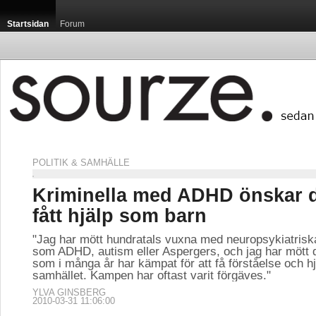
Startsidan
Forum
POLITIK & SAMHÄLLE
Kriminella med ADHD önskar 
fått hjälp som barn
"Jag har mött hundratals vuxna med neuropsykiatriska
som ADHD, autism eller Aspergers, och jag har mött 
som i många år har kämpat för att få förståelse och hj
samhället. Kampen har oftast varit förgäves."
YLVA GINSBERG
2010-03-31 11:06:00