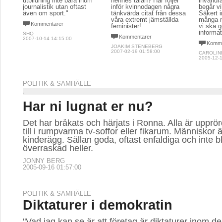
utbildning inte bara inom
hennes talan? Här följer
invandr
journalistik utan oftast
inför kvinnodagen några
begår vi
även om sport."
tänkvärda citat från dessa
Säkert i
våra extremt jämställda
många m
Kommentarer
feminister!
vi ska 
informa
SHQ
Kommentarer
2007-10-14 14:15:00
Komme
JOAKIM STENEBERG
2007-02-19 01:58:00
CAROLIN
2005-12-1
POLITIK & SAMHÄLLE
Har ni lugnat er nu?
Det har bråkats och härjats i Ronna. Alla är upprö
till i rumpvarma tv-soffor eller fikarum. Människor 
kinderägg. Sällan goda, oftast enfaldiga och inte b
överraskad heller.
JONNY BERG
2005-09-16 01:57:00
POLITIK & SAMHÄLLE
Diktaturer i demokratin
"Vad jag kan se är att företag är diktaturer inom 