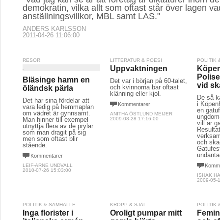
demokratin, vilka allt som oftast står över lagen va
anställningsvillkor, MBL samt LAS."
ANDERS KARLSSON
2011-04-26 11:06:00
RESOR
LITTERATUR & POESI
POLITIK
Uppvaktningen
Köpe
Polise
Bläsinge hamn en
Det var i början på 60-talet,
vid s
och kvinnorna bar oftast
öländsk pärla
klänning eller kjol.
De så k
Det har sina fördelar att
i Köpen
Kommentarer
vara ledig på hemmaplan
en gatu
om vädret är gynnsamt.
ANITHA ÖSTLUND MEIJER
ungdoma
Man hinner till exempel
2009-08-28 17:16:00
vill är 
utnyttja flera av de prylar
Resulta
som man dragit på sig
verksamh
men som oftast blir
och ska
stående.
Gatufes
undanta
Kommentarer
LEIF-ARNE UNDVALL
Komme
2010-07-26 15:03:00
ISHAK H
2009-05-1
POLITIK & SAMHÄLLE
KROPP & SJÄL
POLITIK
Inga florister i
Oroligt pumpar mitt
Femini