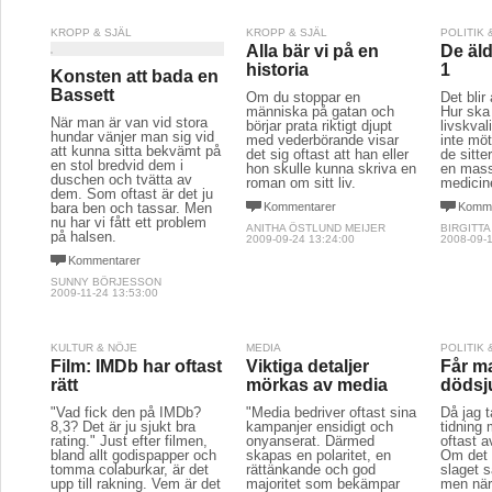
KROPP & SJÄL
KROPP & SJÄL
POLITIK
Alla bär vi på en
De äld
historia
1
Konsten att bada en
Bassett
Om du stoppar en
Det blir 
människa på gatan och
Hur ska
När man är van vid stora
börjar prata riktigt djupt
livskvali
hundar vänjer man sig vid
med vederbörande visar
inte mö
att kunna sitta bekvämt på
det sig oftast att han eller
de sitt
en stol bredvid dem i
hon skulle kunna skriva en
en mass
duschen och tvätta av
roman om sitt liv.
medicin
dem. Som oftast är det ju
bara ben och tassar. Men
Kommentarer
Komme
nu har vi fått ett problem
ANITHA ÖSTLUND MEIJER
BIRGITTA
på halsen.
2009-09-24 13:24:00
2008-09-1
Kommentarer
SUNNY BÖRJESSON
2009-11-24 13:53:00
KULTUR & NÖJE
MEDIA
POLITIK
Film: IMDb har oftast
Viktiga detaljer
Får m
rätt
mörkas av media
dödsj
"Vad fick den på IMDb?
"Media bedriver oftast sina
Då jag t
8,3? Det är ju sjukt bra
kampanjer ensidigt och
tidning
rating." Just efter filmen,
onyanserat. Därmed
oftast a
bland allt godispapper och
skapas en polaritet, en
Om det 
tomma colaburkar, är det
rättänkande och god
slaget s
upp till rakning. Vem är det
majoritet som bekämpar
men när