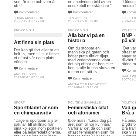
som är inne och vem är
en snedvriden bild av en
"Dödssj
ute?
ondskefull motståndare."
medicin
Kommentarer
Kommentarer
Komme
JOHAN ARVIDSSON
JAN WIBERG
KJELL E
2006-12-04 17:27:00
2006-11-05 03:23:00
2006-09-0
KROPP & SJÄL
KROPP & SJÄL
POLITIK
Alla bär vi på en
BNP - 
historia
på vä
Att finna sin plats
Om du stoppar en
"Det vär
Det kan gå fort eller ta ett
människa på gatan och
oftast m
helt liv, men till slut finner
börjar prata riktigt djupt
säger a
vi oftast vår egen plats i
med vederbörande visar
tillväxt 
världen.
det sig oftast att han eller
rädda mi
hon skulle kunna skriva en
Kommentarer
Komme
roman om sitt liv.
ANGUS LIDDELL
MARIA W
2013-02-15 07:00:00
Kommentarer
2007-11-1
ANITHA ÖSTLUND MEIJER
2009-09-24 13:24:00
SPORT
POLITIK & SAMHÄLLE
POLITIK
Sportbladet är som
Feministiska citat
Vad g
en chimpansröv
och aforismer
Brå:s
"Dagens sportjournalister
8:de mars: ”Enda dag på
På onsd
saknar, till skillnad från
året som tillhör kvinnan.”
Brottsf
sina kollegor inom politiken
Varför är det då och som
Brå fra
eller på ledarredaktionerna,
oftast feminismen som för
ska visa