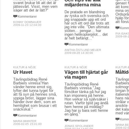
svaret brukar bli att det är
genast f
miljarderna mina
jättesvårt. Visst, men vem
att kon
säger att det är lätt?"
mina oro
De pratade en blandning
Ordspråk
av ryska och svenska och
Kommentarer
hjälp fö
jag snappade upp ett ord
att först
KONNY DOMNAUER
här och ett ord där trots att
2009-11-23 12:04:00
jag inte ville. "Den ultimata
Komme
stöten… pengar… har
PIA ISA
ingen helikopterpilot… det
2009-08-1
är helt befängt…"
Kommentarer
ANITHA ÖSTLUND MEIJER
2009-09-28 14:30:00
KULTUR & NÖJE
KULTUR & NÖJE
KULTUR 
Ur Havet
Vägen till hjärtat går
Målti
via magen
Tävlingsbidrag René
Tävling
Barbiers vinresa"Han
Barbier
Tävlingsbidrag René
vänder henne emot sig,
solmogn
Barbiers vinresa "Jag
lyfter det tunna tyget för
timjan f
försöker tänka på hur jag
att få syn på hennes små,
italiens
kan imponera på henne.
yppiga bröst, lägger sina
hans nä
Hon verkar så självsäker i
händer över dem, som en
strålar
rutan. Varför bjöd jag ändå
hemlighet som brusar i ett
ansikte 
hem henne på middag?
snäckskal."
det kal
Jag har ju bara sett henne
med vä
en gång."
Kommentarer
Komme
Kommentarer
MARIA WHINTER
2006-02-05 15:01:00
NINNA B
JONAS SPOLANDER
2006-02-0
2006-02-04 14:51:00