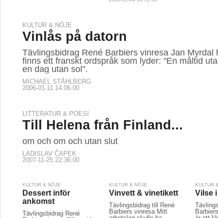
KULTUR & NÖJE
Vinlås på datorn
Tävlingsbidrag René Barbiers vinresa Jan Myrdal h
finns ett franskt ordspråk som lyder: "En måltid ut
en dag utan sol".
MICHAEL STÅHLBERG
2006-01-11 14:06:00
LITTERATUR & POESI
Till Helena från Finland...
om och om och utan slut
LADISLAV ČAPEK
2007-11-25 22:36:00
KULTUR & NÖJE
KULTUR & NÖJE
KULTUR 
Dessert inför
Vinvett & vinetikett
Vilse 
ankomst
Tävlingsbidrag till René
Tävling
Barbiers vinresa Mitt
Barbier
Tävlingsbidrag René
arbetslag skulle ha
är ett kl