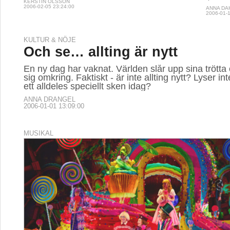
KERSTIN OLSSON
2006-02-05 23:24:00
ANNA DA
2006-01-1
KULTUR & NÖJE
Och se… allting är nytt
En ny dag har vaknat. Världen slår upp sina trötta 
sig omkring. Faktiskt - är inte allting nytt? Lyser i
ett alldeles speciellt sken idag?
ANNA DRANGEL
2006-01-01 13:09:00
MUSIKAL