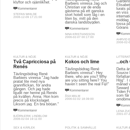
Gardens
klyftor och ojämlikhet.
Barbiers vinresa Jag och
Elisabe
Christian var de enda
lurats p
Kommentarer
gästerna på ett ganska
en viss 
STEFAN WHILDE
stort hotell som låg i en
internat
2006-12-09 17:21:00
liten by, mitt på den
middag 
danska landsbygden.
lossa på
Görans 
Kommentarer
Komme
NINA KRISTIANSSON
2006-02-07 00:17:00
AHRVID 
2006-02-0
KULTUR & NÖJE
KULTUR & NÖJE
LITTERA
Två Capricciosa på
Kokos och lime
...och
Renés
Tävlingsbidrag René
Detta är 
Barbiers vinresa"- Hey
Sourze 
Tävlingsbidrag René
there, who are you? Why
författa
Barbiers vinresa "Jag hade
are you sitting here? You
Hög". I 
pratat lite med nya
haven´t seen the real Fiji!"
månad v
grannflickan, för andra
Seward 
gången. Och jag hade
Kommentarer
Tiden Fö
bjudit ner henne på Renés
som får 
på kvällen. Anna. Hon kom
ÅSA MALM
omdöme
2006-02-02 18:39:00
precis på klockslaget.
Liksom jag. En bra början."
Komme
Kommentarer
LENA ZU
2001-07-2
BJÖRN-ERIK LINDBLOM
2006-02-04 19:11:00
SEX & KÄRLEK
POLITIK & SAMHÄLLE
KULTUR 