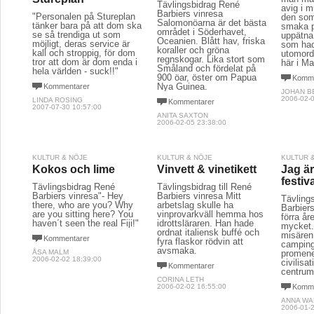
Tävlingsbidrag René
avig i 
Barbiers vinresa
"Personalen på Stureplan
den som
Salomonöarna är det bästa
tänker bara på att dom ska
smaka p
området i Söderhavet,
se så trendiga ut som
uppätna
Oceanien. Blått hav, friska
möjligt, deras service är
som hade
koraller och gröna
kall och stroppig, för dom
utomord
regnskogar. Lika stort som
tror att dom är dom enda i
här i M
Småland och fördelat på
hela världen - suck!!"
900 öar, öster om Papua
Komme
Nya Guinea.
Kommentarer
JOHAN 
2006-02-0
LINDA ROSING
Kommentarer
2007-07-30 10:57:00
ANITA SAXTON
2006-02-05 23:38:00
KULTUR & NÖJE
KULTUR & NÖJE
KULTUR 
Kokos och lime
Vinvett & vinetikett
Jag är
festiv
Tävlingsbidrag René
Tävlingsbidrag till René
Barbiers vinresa"- Hey
Barbiers vinresa Mitt
Tävlings
there, who are you? Why
arbetslag skulle ha
Barbier
are you sitting here? You
vinprovarkväll hemma hos
förra år
haven´t seen the real Fiji!"
idrottsläraren. Han hade
mycket.
ordnat italiensk buffé och
misären
Kommentarer
fyra flaskor rödvin att
campin
avsmaka.
ÅSA MALM
promener
2006-02-02 18:39:00
civilisa
Kommentarer
centrum
CORINA LETH
2006-02-02 16:55:00
Komme
ANNA WA
2006-01-2