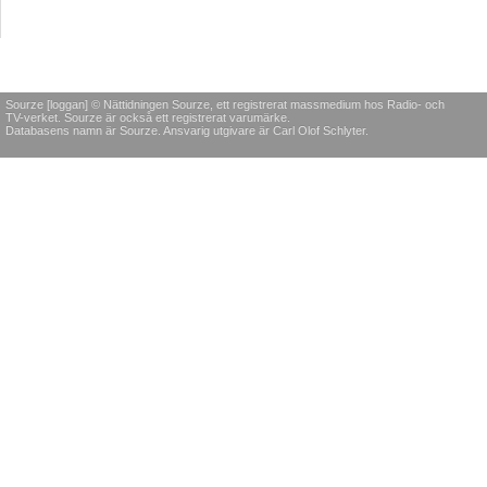
Sourze [loggan] © Nättidningen Sourze, ett registrerat massmedium hos Radio- och
TV-verket. Sourze är också ett registrerat varumärke.
Databasens namn är Sourze. Ansvarig utgivare är Carl Olof Schlyter.