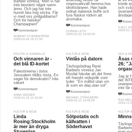
Barbier vinresa "Men vi har
vinprovarkväll hemma hos
körde en
inte bestämt något namn
idrottsläraren. Han hade
och svåg
ännu. Och jag har inte
ordnat italiensk buffé och
överras
hunnit lära mig sticka. Får
fyra flaskor rödvin att
årsdage
vi med oss jordgubbarna?
avsmaka.
Och för helsike!
Komme
Champagnen!"
Kommentarer
KJELL D
Kommentarer
2006-01-1
CORINA LETH
2006-02-02 16:55:00
ROBERT STJERNSTRÖM
2006-02-04 18:37:00
POLITIK & SAMHÄLLE
KULTUR & NÖJE
SEX & K
Och vinnaren är -
Vinlås på datorn
Åsas s
det blå ID-kortet
26; "J
Tävlingsbidrag René
orgas
Barbiers vinresa Jan
Palestinierna i östra
Myrdal hävdar att det finns
Jerusalem tillåts rösta. En
Jag är 
ett franskt ordspråk som
seger för demokratin? Inte
det INTE
lyder: "En måltid utan vin
säkert
onanerat
är som en dag utan sol".
inte får
Kommentarer
Kommentarer
Komme
ANNA VEEDER
MICHAEL STÅHLBERG
2006-01-16 11:33:00
ÅSA WEL
2006-01-11 14:06:00
2004-12-0
KULTUR & NÖJE
KULTUR & NÖJE
KULTUR 
Linda
Sötpotatis och
Minns
Rosing:Stockholm
källvatten i
Tävling
är mer än dryga
Söderhavet
Barbier
Stureplan
man ma