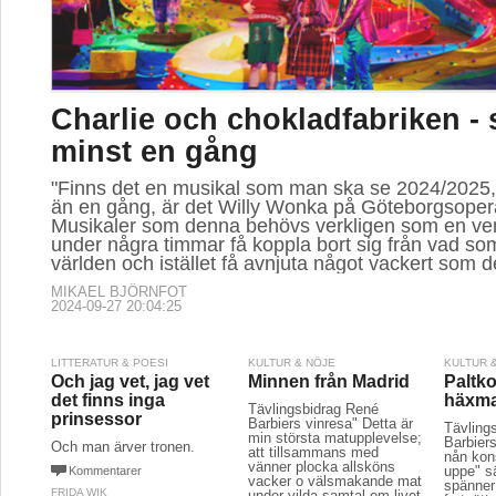
Charlie och chokladfabriken - 
minst en gång
"Finns det en musikal som man ska se 2024/2025
än en gång, är det Willy Wonka på Göteborgsoper
Musikaler som denna behövs verkligen som en venti
under några timmar få koppla bort sig från vad so
världen och istället få avnjuta något vackert som 
MIKAEL BJÖRNFOT
2024-09-27 20:04:25
LITTERATUR & POESI
KULTUR & NÖJE
KULTUR 
Och jag vet, jag vet
Minnen från Madrid
Paltk
det finns inga
häxma
Tävlingsbidrag René
prinsessor
Barbiers vinresa" Detta är
Tävlings
min största matupplevelse;
Barbier
Och man ärver tronen.
att tillsammans med
nån kons
vänner plocka allsköns
uppe" sä
Kommentarer
vacker o välsmakande mat
spänner
FRIDA WIK
under vilda samtal om livet