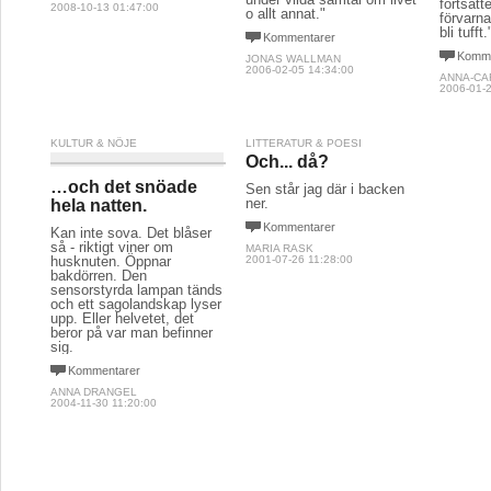
fortsätt
2008-10-13 01:47:00
o allt annat."
förvarna
bli tufft.
Kommentarer
Komme
JONAS WALLMAN
2006-02-05 14:34:00
ANNA-CA
2006-01-2
KULTUR & NÖJE
LITTERATUR & POESI
Och... då?
…och det snöade
Sen står jag där i backen
ner.
hela natten.
Kommentarer
Kan inte sova. Det blåser
så - riktigt viner om
MARIA RASK
husknuten. Öppnar
2001-07-26 11:28:00
bakdörren. Den
sensorstyrda lampan tänds
och ett sagolandskap lyser
upp. Eller helvetet, det
beror på var man befinner
sig.
Kommentarer
ANNA DRANGEL
2004-11-30 11:20:00