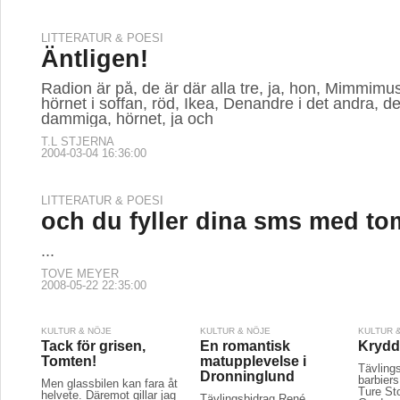
LITTERATUR & POESI
Äntligen!
Radion är på, de är där alla tre, ja, hon, Mimmimus
hörnet i soffan, röd, Ikea, Denandre i det andra, de
dammiga, hörnet, ja och
T.L STJERNA
2004-03-04 16:36:00
LITTERATUR & POESI
och du fyller dina sms med to
...
TOVE MEYER
2008-05-22 22:35:00
KULTUR & NÖJE
KULTUR & NÖJE
KULTUR 
Tack för grisen,
En romantisk
Krydda
Tomten!
matupplevelse i
Tävling
Dronninglund
barbier
Men glassbilen kan fara åt
Ture S
helvete. Däremot gillar jag
Tävlingsbidrag René