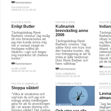
Kommentarer
PIA ISAKSSON
2009-08-13 14:38:00
KULTUR & NÖJE
KULTUR & NÖJE
KULTUR 
Enligt Butler
Kulinarisk
India
brevväxling anno
Tävlingsbidrag René
Tävling
2006
Barbiers vinresa"Jag insåg
Barbier
till min förskräckelse att
oftast i
Tävlingsbidrag René
jag inte kunde erinra mig
sig fåor
Barbiers vinresa "Jag
när vi senast intagit en
kudden
sätter först min kurs mot
festligare måltid än
ibland, 
den franska kusten, där
falukorv i ugn och begav
nätterna
min förhoppning är att få
mig instinktivt till chefens
hon vill
möta er ädle landsman
kontor."
Henrik l
Dom René Barbier och
på de ö
hans sällskap."
Kommentarer
Komme
ALMA LINDÉ
Kommentarer
2006-02-06 00:10:00
MALIN B
GUN LUNDBERG
2006-02-0
2006-02-05 18:18:00
POLITIK & SAMHÄLLE
LITTERATUR & POESI
KROPP &
Stoppa våldet!
Levna
"Vilka är orsakerna och
vad kan du och jag och
alman
många andra medborgare
göra för att få utvecklingen
"Jag lä
gå i en annan riktning och
daglige
minska våldet? Det vanliga
igen und
Och vips var alla