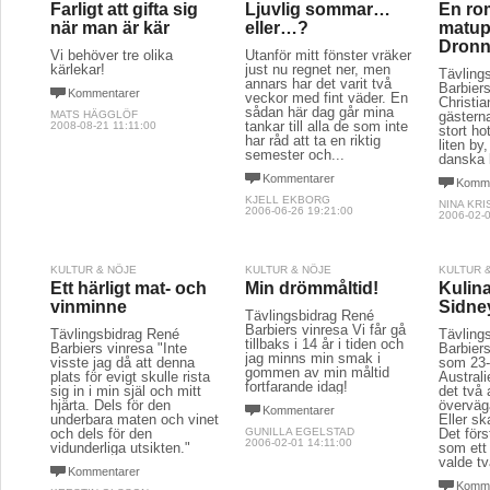
Farligt att gifta sig
Ljuvlig sommar…
En ro
när man är kär
eller…?
matup
Dronn
Vi behöver tre olika
Utanför mitt fönster vräker
kärlekar!
just nu regnet ner, men
Tävling
annars har det varit två
Barbier
Kommentarer
veckor med fint väder. En
Christia
sådan här dag går mina
MATS HÄGGLÖF
gästern
tankar till alla de som inte
2008-08-21 11:11:00
stort ho
har råd att ta en riktig
liten by
semester och...
danska 
Kommentarer
Komme
KJELL EKBORG
NINA KR
2006-06-26 19:21:00
2006-02-0
KULTUR & NÖJE
KULTUR & NÖJE
KULTUR 
Ett härligt mat- och
Min drömmåltid!
Kulina
vinminne
Sidne
Tävlingsbidrag René
Barbiers vinresa Vi får gå
Tävlingsbidrag René
Tävling
tillbaks i 14 år i tiden och
Barbiers vinresa "Inte
Barbiers
jag minns min smak i
visste jag då att denna
som 23-
gommen av min måltid
plats för evigt skulle rista
Austral
fortfarande idag!
sig in i min själ och mitt
det två 
hjärta. Dels för den
övervä
Kommentarer
underbara maten och vinet
Eller sk
och dels för den
GUNILLA EGELSTAD
Det för
2006-02-01 14:11:00
vidunderliga utsikten."
som ett
valde t
Kommentarer
Komme