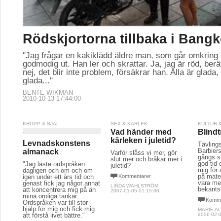
Rödskjortorna tillbaka i Bang
"Jag frågar en kakiklädd äldre man, som går omkring
godmodig ut. Han ler och skrattar. Ja, jag är röd, berä
nej, det blir inte problem, försäkrar han. Alla är glada,
glada..."
BENTE WIKMAN
2010-10-13 17:44:00
KROPP & SJÄL
SEX & KÄRLEK
KULTUR 
Vad händer med
Blindt
kärleken i juletid?
Levnadskonstens
Tävling
Barbiers
almanack
Varför slåss vi mer, gör
gångs sk
slut mer och bråkar mer i
god tid
"Jag läste ordspråken
juletid?
mig för 
dagligen och om och om
på mate
igen under ett års tid och
Kommentarer
vara me
genast fick jag något annat
LINDA WAHLSTRÖM
bekants
att koncentrera mig på än
2007-01-05 01:15:00
mina oroliga tankar.
Komme
Ordspråken var till stor
hjälp för mig och fick mig
MARIE A
att förstå livet bättre."
2006-02-0