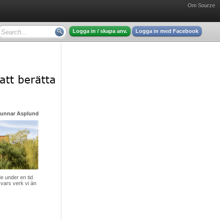
Om Sourze
Logga in / skapa anv.
Logga in med Facebook
Gunnar Asplund - mycket intressant läsning
 under en tid
vars verk vi än