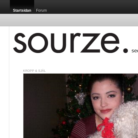
Startsidan
Forum
KROPP & SJÄL