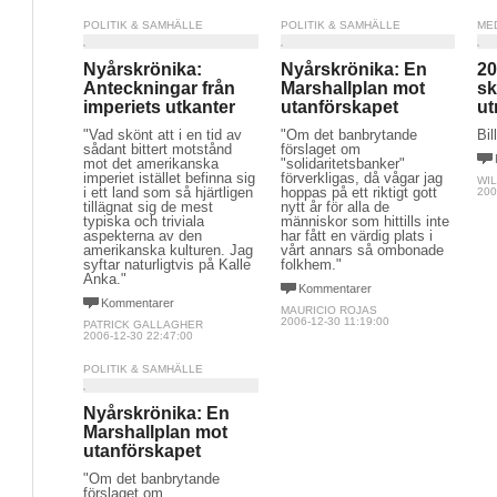
POLITIK & SAMHÄLLE
POLITIK & SAMHÄLLE
ME
Nyårskrönika:
Nyårskrönika: En
20
Anteckningar från
Marshallplan mot
sk
imperiets utkanter
utanförskapet
ut
"Vad skönt att i en tid av
"Om det banbrytande
Bil
sådant bittert motstånd
förslaget om
mot det amerikanska
"solidaritetsbanker"
imperiet istället befinna sig
förverkligas, då vågar jag
WIL
i ett land som så hjärtligen
hoppas på ett riktigt gott
200
tillägnat sig de mest
nytt år för alla de
typiska och triviala
människor som hittills inte
aspekterna av den
har fått en värdig plats i
amerikanska kulturen. Jag
vårt annars så ombonade
syftar naturligtvis på Kalle
folkhem."
Anka."
Kommentarer
Kommentarer
MAURICIO ROJAS
2006-12-30 11:19:00
PATRICK GALLAGHER
2006-12-30 22:47:00
POLITIK & SAMHÄLLE
Nyårskrönika: En
Marshallplan mot
utanförskapet
"Om det banbrytande
förslaget om