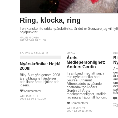
Ring, klocka, ring
I en kanske lite udda nyårskrönika, är det er Sourzare jag vill ly
höjdpunkter.
MALIN MICHEA
2012-12-28 18:01:00
POLITIK & SAMHÄLLE
MEDIA
KU
Årets
Bi
Mediepersonlighet:
Ny
Nyårskrönika: Hejdå
Anders Gerdin
2008!
År
gen
I samband med att jag, i
Billy Butt går igenom 2008
är 
min nyårskrönika här i
års viktigaste händelser
ans
Sourze, utnämnt
och listar årets hjältar och
om
Aftonbladets avgående
losers.
de
chefredaktör Anders
sak
Gerdin till Årets
Kommentarer
frå
mediepersonlighet, ställde
WILLIAM BUTT
jag några frågor till honom.
2008-12-30 17:01:00
Kommentarer
WIL
200
WILLIAM BUTT
2007-12-29 11:34:00