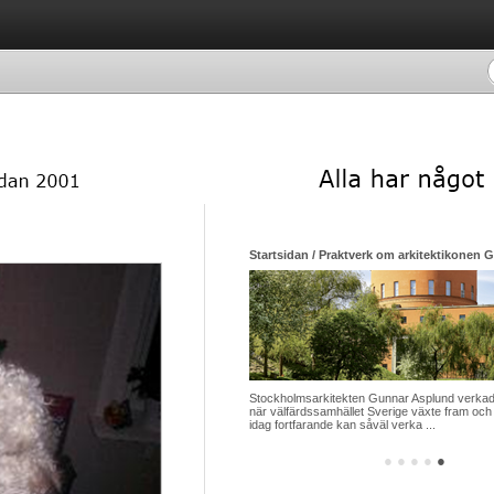
Startsidan / Praktverk om arkitektikonen 
Stockholmsarkitekten Gunnar Asplund verkade
när välfärdssamhället Sverige växte fram och 
idag fortfarande kan såväl verka ...
●
●
●
●
●