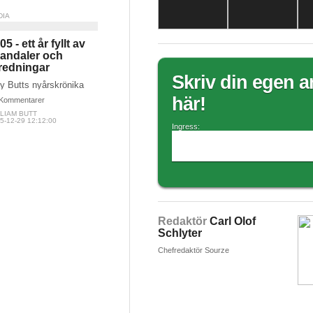
DIA
05 - ett år fyllt av
andaler och
redningar
Skriv din egen ar
ly Butts nyårskrönika
här!
Kommentarer
LIAM BUTT
5-12-29 12:12:00
Ingress:
Redaktör
Carl Olof
Schlyter
Chefredaktör Sourze