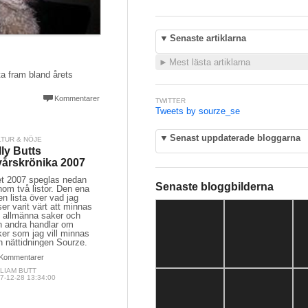
▼
Senaste artiklarna
►
Mest lästa artiklarna
fta fram bland årets
Kommentarer
TWITTER
Tweets by sourze_se
▼
Senast uppdaterade bloggarna
LTUR & NÖJE
lly Butts
årskrönika 2007
et 2007 speglas nedan
Senaste bloggbilderna
om två listor. Den ena
en lista över vad jag
er varit värt att minnas
 allmänna saker och
n andra handlar om
er som jag vill minnas
n nättidningen Sourze.
Kommentarer
LIAM BUTT
7-12-28 13:34:00