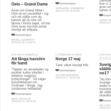
Danmark
firar vi 
Kommentarer
Oslo – Grand Dame
även om
SVEN-ERIK SUNDBERG
känns m
Även om Grand Hôtel i
2011-07-26 13:23:00
Oslo är en sevärdhet i sig
Komme
och ett ställe som du
känner att du inte vill
SUNNY 
2009-09-2
lämna i första taget, så har
Oslo även mycket annat
trevligt att erbjuda...
Kommentarer
MIKAEL BJÖRNFOT
2018-06-26 19:46:01
POLITIK & SAMHÄLLE
LITTERATUR & POESI
POLITIK
Att fånga havsörn
Norge 17 maj
för hand
Sverig
Tänk vilket trevligt folk.
våldtä
"Opplev en annerledes og
Kommentarer
exotisk kultur inhyllet i
no1?
lofotens magiske
JAN BRUNNEGÅRD
2005-05-17 18:01:00
lysbrytninger". Så säger
"Nu förs
turistreklamen om
Sverige 
Svolvaer i Norge. Jag
andra vä
instämmer helhjärtat!
tyskarna
att stäl
Kommentarer
skandin
MATS HÄGGLÖF
Komme
2009-06-22 18:25:00
WILLIAM
2005-02-0