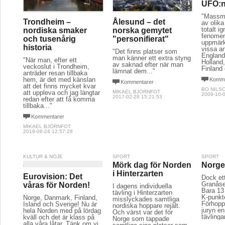
UFO:
"Massme
Trondheim –
Ålesund – det
av olik
totalt i
nordiska smaker
norska gemytet
fenome
och tusenårig
"personifierat"
uppmärk
historia
vissa a
"Det finns platser som
England
man känner ett extra styng
"När man, efter ett
Holland
av saknad efter när man
veckoslut i Trondheim,
Finland 
lämnat dem..."
anträder resan tillbaka
hem, är det med känslan
Komme
Kommentarer
att det finns mycket kvar
BO NILS
att uppleva och jag längtar
MIKAEL BJÖRNFOT
2009-10-0
2017-02-28 15:21:53
redan efter att få komma
tillbaka..."
Kommentarer
MIKAEL BJÖRNFOT
2019-06-24 12:57:28
KULTUR & NÖJE
SPORT
SPORT
Mörk dag för Norden
Norge 
i Hinterzarten
Eurovision: Det
Dock ett 
Granåse
våras för Norden!
I dagens individuella
Bara 13
tävling i Hinterzarten
K-punkt
Norge, Danmark, Finland,
misslyckades samtliga
Förhoppn
Island och Sverige! Nu är
nordiska hoppare rejält.
juryn en 
hela Norden med på lördag
Och värst var det för
tävlinga
kväll och det är klass på
Norge som tappade
alla våra låtar. Tänk om vi