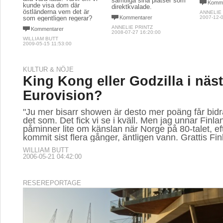
samtliga sina platser som
Komme
kunde visa dom där
direktkvalade.
östländerna vem det är
ANNELIE
som egentligen regerar?
Kommentarer
2007-12-0
ANNELIE PRINTZ
Kommentarer
2008-07-27 16:20:00
WILLIAM BUTT
2009-05-15 11:53:00
KULTUR & NÖJE
King Kong eller Godzilla i näst
Eurovision?
"Ju mer bisarr showen är desto mer poäng får bidr
det som. Det fick vi se i kväll. Men jag unnar Finl
påminner lite om känslan när Norge på 80-talet, eft
kommit sist flera gånger, äntligen vann. Grattis Fin
WILLIAM BUTT
2006-05-21 04:42:00
RESEREPORTAGE