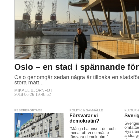
Oslo – en stad i spännande fö
Oslo genomgår sedan några år tillbaka en stadsfö
stora mått...
MIKAEL BJÖRNFOT
2018-06-26 19:48:52
RESEREPORTAGE
POLITIK & SAMHÄLLE
KULTUR 
Försvarar vi
Sverig
demokratin?
Sveriges
omfatta
”Många har insett det och
Rysslan
menar att vi nu måste
andra g
försvara demokratin.”