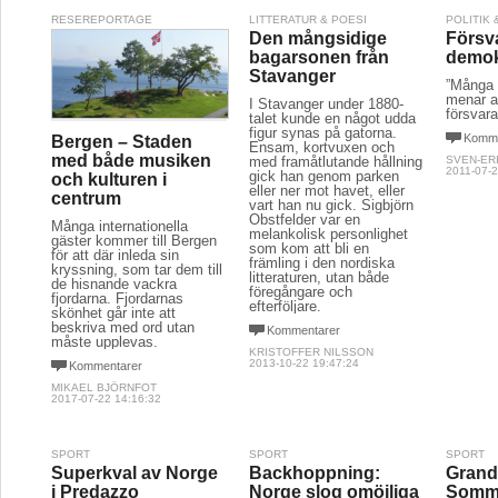
RESEREPORTAGE
LITTERATUR & POESI
POLITIK
Den mångsidige
Försva
bagarsonen från
demok
Stavanger
”Många 
menar a
I Stavanger under 1880-
försvara
talet kunde en något udda
figur synas på gatorna.
Komme
Bergen – Staden
Ensam, kortvuxen och
med både musiken
med framåtlutande hållning
SVEN-ER
2011-07-2
gick han genom parken
och kulturen i
eller ner mot havet, eller
centrum
vart han nu gick. Sigbjörn
Obstfelder var en
Många internationella
melankolisk personlighet
gäster kommer till Bergen
som kom att bli en
för att där inleda sin
främling i den nordiska
kryssning, som tar dem till
litteraturen, utan både
de hisnande vackra
föregångare och
fjordarna. Fjordarnas
efterföljare.
skönhet går inte att
beskriva med ord utan
Kommentarer
måste upplevas.
KRISTOFFER NILSSON
2013-10-22 19:47:24
Kommentarer
MIKAEL BJÖRNFOT
2017-07-22 14:16:32
SPORT
SPORT
SPORT
Superkval av Norge
Backhoppning:
Grand 
i Predazzo
Norge slog omöjliga
Somm