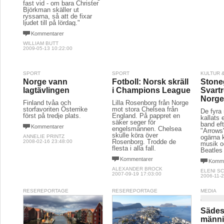
fast vid - om bara Christer
Björkman skäller ut
ryssarna, så att de fixar
ljudet till på lördag."
Kommentarer
WILLIAM BUTT
2009-05-13 10:22:00
SPORT
SPORT
KULTUR 
Norge vann
Fotboll: Norsk skräll
Stone
lagtävlingen
i Champions League
Svart
Norg
Finland tvåa och
Lilla Rosenborg från Norge
storfavoriten Österrike
mot stora Chelsea från
De fyra
först på tredje plats.
England. På pappret en
kallats 
säker seger för
band eft
Kommentarer
engelsmännen. Chelsea
"Arrows"
skulle köra över
ANNELIE PRINTZ
ogärna 
Rosenborg. Trodde de
2008-02-16 23:48:00
musik o
flesta i alla fall.
Beatles
Kommentarer
Komme
ALEXANDER BROCK
ELENI S
2007-09-19 17:03:00
2006-11-2
RESEREPORTAGE
RESEREPORTAGE
MEDIA
Sädesc
männi