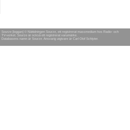
Sourze [loggan] © Nättidningen Sourze, ett registrerat massmedium hos Radio- och
TV-verket. Sourze är också ett registrerat varumärke.
Databasens namn är Sourze. Ansvarig utgivare är Carl Olof Schlyter.