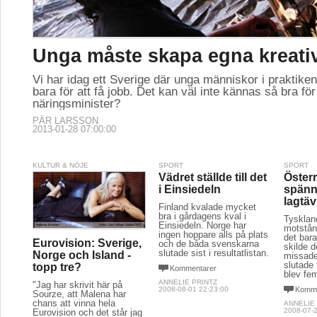
Unga måste skapa egna kreati
Vi har idag ett Sverige där unga människor i praktiken 
bara för att få jobb. Det kan väl inte kännas så bra för
näringsminister?
PÄR LARSSON
2013-01-28 07:00:00
KULTUR & NÖJE
SPORT
SPORT
Vädret ställde till det
Öster
i Einsiedeln
spän
lagtäv
Finland kvalade mycket
bra i gårdagens kval i
Tysklan
Einsiedeln. Norge har
motstånd
ingen hoppare alls på plats
det bar
Eurovision: Sverige,
och de båda svenskarna
skilde 
slutade sist i resultatlistan.
Norge och Island -
missade
slutade 
topp tre?
Kommentarer
blev fe
ANNELIE PRINTZ
"Jag har skrivit här på
2008-08-01 22:23:00
Komme
Sourze, att Malena har
chans att vinna hela
ANNELIE
2008-07-2
Eurovision och det står jag