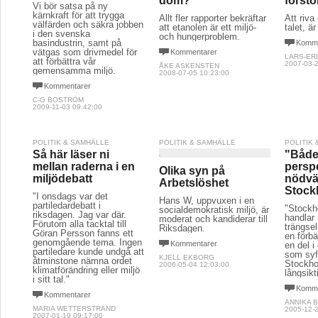
dom?
förstö
Vi bör satsa på ny
kärnkraft för att trygga
Allt fler rapporter bekräftar
Att riva
välfärden och säkra jobben
att etanolen är ett miljö-
talet, är
i den svenska
och hungerproblem.
basindustrin, samt på
Komme
vätgas som drivmedel för
Kommentarer
LARS-ER
att förbättra vår
2007-03-2
ÅKE ASKENSTEN
gemensamma miljö.
2008-07-05 10:23:00
Kommentarer
C-G BOSTRÖM
2009-11-03 09:42:00
POLITIK & SAMHÄLLE
POLITIK & SAMHÄLLE
POLITIK
Så här läser ni
"Både
mellan raderna i en
persp
Olika syn på
miljödebatt
nödvä
Arbetslöshet
Stock
"I onsdags var det
Hans W, uppvuxen i en
partiledardebatt i
"Stockh
socialdemokratisk miljö, är
riksdagen. Jag var där.
handlar
moderat och kandiderar till
Förutom alla tacktal till
trängsel
Riksdagen.
Göran Persson fanns ett
en förbä
genomgående tema. Ingen
Kommentarer
en del i
partiledare kunde undgå att
som syft
KJELL EKBORG
åtminstone nämna ordet
Stockhol
2006-05-04 12:03:00
klimatförändring eller miljö
långsikt
i sitt tal."
Komme
Kommentarer
ANNIKA 
MARIA WETTERSTRAND
2005-12-2
2007-01-19 09:17:00