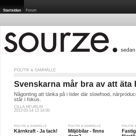
Startsidan
Forum
POLITIK & SAMHÄLLE
Svenskarna mår bra av att äta 
Någonting att tänka på i tider där slowfood, närproduc
står i fokus.
CILLA HEURLIN
2013-03-14 13:14:00
POLITIK & SAMHÄLLE
POLITIK & SAMHÄLLE
POLITIK
Kärnkraft - Ja tack!
Miljöbilar - finns
Fasti