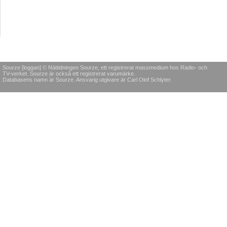
Sourze [loggan] © Nättidningen Sourze, ett registrerat massmedium hos Radio- och
TV-verket. Sourze är också ett registrerat varumärke.
Databasens namn är Sourze. Ansvarig utgivare är Carl Olof Schlyter.