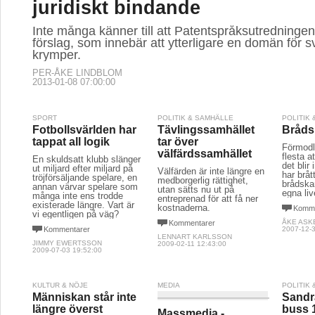
juridiskt bindande
Inte många känner till att Patentspråksutredningen 
förslag, som innebär att ytterligare en domän för 
krymper.
PER-ÅKE LINDBLOM
2013-01-08 07:00:00
SPORT
POLITIK & SAMHÄLLE
POLITIK
Fotbollsvärlden har
Tävlingssamhället
Bråds
tappat all logik
tar över
Förmodl
välfärdssamhället
flesta a
En skuldsatt klubb slänger
det blir 
ut miljard efter miljard på
Välfärden är inte längre en
har brå
tröjförsäljande spelare, en
medborgerlig rättighet,
brådska
annan värvar spelare som
utan sätts nu ut på
egna liv
många inte ens trodde
entreprenad för att få ner
existerade längre. Vart är
kostnaderna.
Komme
vi egentligen på väg?
ÅKE ASK
Kommentarer
Kommentarer
2007-12-3
LENNART KARLSSON
JIMMY EWERTSSON
2009-02-11 12:43:00
2009-07-03 19:52:00
KULTUR & NÖJE
MEDIA
POLITIK
Människan står inte
Sandr
längre överst
buss 
Massmedia -