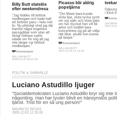
Picasso blir aldrig
tveka
Billy Butt statslös
popstjärna
efter weekendresa
Ödesmät
i Ekot 
"Om Marie bara kunde
"Jag föddes till brittisk
sluta lipa, sluta tycka synd
medborgare och hade haft
Komme
om sig själv och sluta tjata
ett brittiskt pass i hela mitt
om hur mycket hon vill bli
JAN BRU
liv. Nu plötsligt stod jag där
2007-02-0
artist och istället bara
framför några engelska
koncentrera sig på att välja
passgubbar som utan att
rätt låtar, skulle hon kunna
riktigt förklara varför,
gå längre."
talade om för mig att jag
inte längre var brittisk
Kommentarer
medborgare."
WILLIAM BUTT
2007-11-03 17:14:00
Kommentarer
WILLIAM BUTT
2009-01-30 00:01:00
POLITIK & SAMHÄLLE
Luciano Astudillo ljuger
"Socialdemokraten Luciano Astudillo bryr sig inte 
någonting. Han har tyvärr blivit en hänsynslös poli
tjänst. Trist för en så ung person!"
MAURICIO ROJAS
2005-12-03 12:35:00