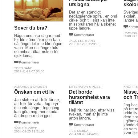
utslagna
skolo
Det är en ständigt
Sveriges
nedåtgående spiral, en ond
skolan.
cirkel och till sist kan inte
längre ä
missbrukaren hålla skenet
Komme
Sover du bra?
uppe längre.
RAMONA
Kommentarer
Några enstaka dagar med
2008-01-0
för lite sömn är ingen fara,
JACK EDSTRAND
så länge det inte blir någon
2008-07-20 01:29:00
vana. Men en längre tids
sömnbrist ökar risken för
sjukdomar.
Kommentarer
TORD SAND
2012-11-22 07:00:00
ALKOHOL & DROGER
LITTERATUR & POESI
KROPP &
Önskan om ett liv
Det borde
Nisse
hursomhelst vara
och T
Jag skiter i att folk får se,
tillåtet
att folk får veta. Jag bryr
Jag har 
mig inte längre. Ingenting
på tre 
Hej! Nu har jag, efter viss
kan göra mig mer skada
udda liv
tvekan, man är ju inte
än drogen redan gjort.
dem som
arton längre,
i glöms
Kommentarer
kände d
Kommentarer
SOFIE FLORYD
en som 
T.L STJERNA
2004-08-25 13:51:00
kvar lit
2004-08-03 14:42:00