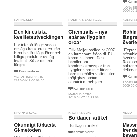
Komme
ILONA B
2004-06-1
NÄRINGSLIV
POLITIK & SAMHÄLLE
KULTUR 
Den kinesiska
Chemtrails – nya
Robin
kvalitetsutvecklingen
spår av flygplan
längr
oroar
överl
För inte så länge sedan
ansågs konkurrensen från
Erik Meijer ställde år 2007
"Expres
Kina bestå i låga löner och
en intressant fråga till EU-
Aftonbla
billiga produkter av låg
kommissionen. Den
överlev
kvalitet. Så är det inte
handlar om
Robinso
längre.
kondensationsspår från
pakter o
flygplan som inte längre
deltagar
Kommentarer
bara innehåller vatten utan
Komme
YNGVE KARLSSON
möjligtvis barium,
2013-04-19 08:00:00
aluminium och järn.
BJÖRN H
2009-05-0
Kommentarer
MARCUS BORG
2010-04-07 12:33:00
KROPP & SJÄL
KROPP & SJÄL
MEDIA
Borttagen artikel
Okunnigt förkasta
Massm
Borttagen artikel
GI-metoden
trend
Kommentarer
bevar