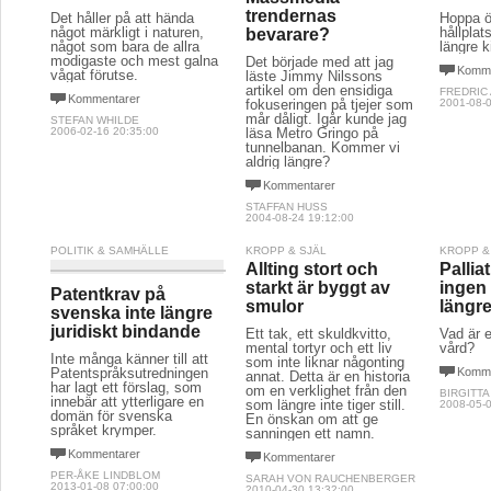
trendernas
Det håller på att hända
Hoppa ö
något märkligt i naturen,
hållplat
bevarare?
något som bara de allra
längre 
modigaste och mest galna
Det började med att jag
Komme
vågat förutse.
läste Jimmy Nilssons
artikel om den ensidiga
FREDRIC
Kommentarer
fokuseringen på tjejer som
2001-08-0
mår dåligt. Igår kunde jag
STEFAN WHILDE
2006-02-16 20:35:00
läsa Metro Gringo på
tunnelbanan. Kommer vi
aldrig längre?
Kommentarer
STAFFAN HUSS
2004-08-24 19:12:00
POLITIK & SAMHÄLLE
KROPP & SJÄL
KROPP &
Allting stort och
Pallia
starkt är byggt av
ingen
Patentkrav på
smulor
längre
svenska inte längre
juridiskt bindande
Ett tak, ett skuldkvitto,
Vad är e
mental tortyr och ett liv
vård?
Inte många känner till att
som inte liknar någonting
Patentspråksutredningen
Komme
annat. Detta är en historia
har lagt ett förslag, som
om en verklighet från den
BIRGITTA
innebär att ytterligare en
som längre inte tiger still.
2008-05-0
domän för svenska
En önskan om att ge
språket krymper.
sanningen ett namn.
Kommentarer
Kommentarer
PER-ÅKE LINDBLOM
SARAH VON RAUCHENBERGER
2013-01-08 07:00:00
2010-04-30 13:32:00