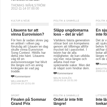
THOMAS WÅHLSTRÖM
2012-11-14 07:00:00
KULTUR & NÖJE
POLITIK & SAMHÄLLE
POLITIK
Litauens tur att
Släpp ungdomarna
En sj
vinna Eurovision?
loss – det är vår!
inte f
För fem år sedan skrev jag
Världens bästa generation
Det är v
en artikel i vilken jag
slösar bort sin kompetens
att sju
förutsåg att Litauen en dag
genom att tillbringa alltför
behov f
skulle vinna Eurovision
mycket tid i passivitet. I
att/har 
Song Contest. Hittills har
teorin har de alla
botar all
detta inte hänt. Litauens
möjligheter, de kan utbilda
längre 
väg till en
sig mer, resa längre och
och de äl
eurovisionsseger har blivit
arbeta med mer
Komme
lite längre och en aning
spännande saker. Men det
krokigare än vad jag
är något som hindrar dem.
BIRGITTA
trodde.
2009-10-2
Kommentarer
Kommentarer
MALIN SAHLÉN
2010-03-16 10:51:00
WILLIAM BUTT
2010-04-19 13:51:00
SPORT
POLITIK & SAMHÄLLE
LITTERA
Finalen på Sommar
Ordet är inte fritt
Inte 
Grand Prix
längre!
tveka