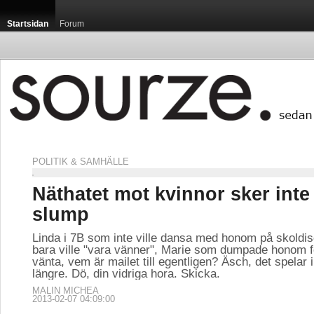
Startsidan
Forum
POLITIK & SAMHÄLLE
Näthatet mot kvinnor sker inte
slump
Linda i 7B som inte ville dansa med honom på skoldis
bara ville "vara vänner", Marie som dumpade honom fö
vänta, vem är mailet till egentligen? Äsch, det spelar i
längre. Dö, din vidriga hora. Skicka.
MALIN MICHEA
2013-02-07 04:09:00