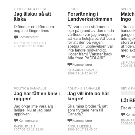
LITTERATUR & POESI
SPORT
SPORT
Jag älskar så att
Forsränning i
Match
älska
Landverkströmmen
Ingo
Drömmer en dröm som
"Vi var inne i strömmen
"Nu har 
nog inte längre finns
och på grund av den strida
handduk
vårfloden var jag tvungen
gången, 
Kommentarer
att vara helskärpt. Att busa
tids sj
för att den på vägen
störste 
KJERSTIN LUNDBLAD
spetsa till upplevelsen var
ut tide
2012-05-02 14:09:00
inte längre nödvändigt.
med akt
Höger fram! Vänster back!
Komme
Alla fram PADDLA!!!"
LEIF-AR
Kommentarer
2009-01-3
LEIF-ARNE UNDVALL
2009-03-19 15:04:00
POLITIK & SAMHÄLLE
POLITIK & SAMHÄLLE
SEX & K
Jag har fått en kniv i
Jag vill inte bo här
ryggen!
längre!
Låt BB
Jag orkar inte vara arg
Ska mina bröder få rätt
Det är i
längre. Nu är jag bara
som flyttade hem till
uppgiven.
Canada?
Komme
Kommentarer
Kommentarer
EMMA F
2006-05-2
RAKEL FALEIJ
ANGUS LIDDELL
2007-07-02 18:22:00
2006-10-17 18:40:00