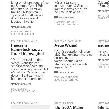
Efter en längre paus så har
För alla Er som
Ödesmät
nu Sommar Grand Prix
läser/skriver på Sourze
i Ekot 
nått sitt slut. Först en
kommer detta att bli en
Komme
tävling i Klingenthal,
helt ny upplevelse.
Tyskland för att sedan
JAN BRU
Kommentarer
direkt åka vidare till
2007-02-0
Liberec, Tjeckien.
RAMONA FRANSSON
2008-03-01 01:36:00
Kommentarer
ANNELIE PRINTZ
2008-10-02 23:06:00
POLITIK & SAMHÄLLE
POLITIK & SAMHÄLLE
LITTERA
Fascism
Avgå Wanja!
anda
kännetecknas av
"Var är socialdemokraten i
hur ska
förakt för svaghet
dig? Jag kan inte längre se
när du i
ett uns av de
"Den som avvisar det
Komme
värderingarna i dina
svaga, känsliga och
ställningstaganden och
ÅSA WEL
smärtsamma inom sig
ageranden."
2009-02-1
själv når aldrig det verkligt
värdefulla. Och varje ny
Kommentarer
dollarmiljard tar honom
TOBIAS JEPPSSON
bara en bit längre bort."
2009-03-23 11:57:00
Kommentarer
DAG NILSSON
2010-03-06 10:51:00
POLITIK & SAMHÄLLE
KULTUR & NÖJE
LITTERA
Idol 2007: Marie
Inte 