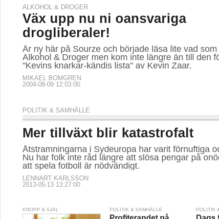
ALKOHOL & DROGER
Väx upp nu ni oansvariga
drogliberaler!
Är ny här på Sourze och började läsa lite vad som
Alkohol & Droger men kom inte längre än till den fö
"Kevins knarkar-kändis lista" av Kevin Zaar.
MIKAEL BOMGREN
2004-08-09 12:03:00
POLITIK & SAMHÄLLE
Mer tillväxt blir katastrofalt
Åtstramningarna i Sydeuropa har varit förnuftiga 
Nu har folk inte råd längre att slösa pengar på on
att spela fotboll är nödvändigt.
LENNART KARLSSON
2013-05-13 13:27:00
KROPP & SJÄL
POLITIK & SAMHÄLLE
POLITIK
Profiterandet på
Dags f