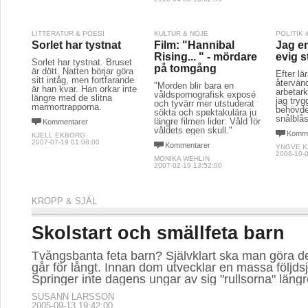
LITTERATUR & POESI
KULTUR & NÖJE
POLITIK
Sorlet har tystnat
Film: "Hannibal
Jag e
Rising... " - mördare
evig 
Sorlet har tystnat. Bruset
på tomgång
är dött. Natten börjar göra
Efter lä
sitt intåg, men fortfarande
återvänd
"Morden blir bara en
är han kvar. Han orkar inte
arbetar
våldspornografisk exposé
längre med de slitna
jag tryg
och tyvärr mer utstuderat
marmortrapporna.
behövde 
sökta och spektakulära ju
snålblås
längre filmen lider: Våld för
Kommentarer
våldets egen skull."
Komme
KJELL EKBORG
2007-07-19 01:08:00
Kommentarer
YNGVE 
2006-10-0
MONIKA WEHLIN
2007-02-19 13:52:00
KROPP & SJÄL
Skolstart och smällfeta barn
Tvångsbanta feta barn? Självklart ska man göra de
går för långt. Innan dom utvecklar en massa följd
Springer inte dagens ungar av sig "rullsorna" läng
SUSANN LARSSON
2005-09-13 19:42:00