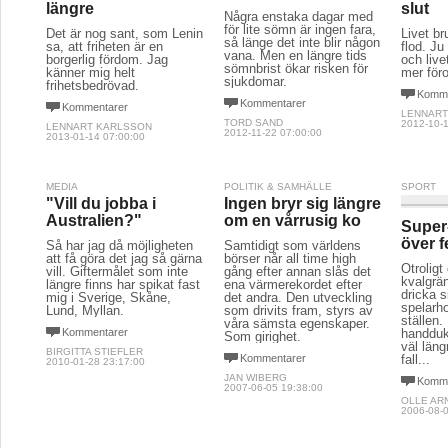
längre
slut
Några enstaka dagar med
för lite sömn är ingen fara,
Det är nog sant, som Lenin
Livet br
så länge det inte blir någon
sa, att friheten är en
flod. Ju
vana. Men en längre tids
borgerlig fördom. Jag
och live
sömnbrist ökar risken för
känner mig helt
mer föro
sjukdomar.
frihetsbedrövad.
Komme
Kommentarer
Kommentarer
LENNART
TORD SAND
2012-10-1
LENNART KARLSSON
2012-11-22 07:00:00
2013-01-14 07:00:00
MEDIA
POLITIK & SAMHÄLLE
SPORT
"Vill du jobba i
Ingen bryr sig längre
Australien?"
om en vårrusig ko
Super
över f
Så har jag då möjligheten
Samtidigt som världens
att få göra det jag så gärna
börser når all time high
Otroligt
vill. Giftermålet som inte
gång efter annan slås det
kvalgrä
längre finns har spikat fast
ena värmerekordet efter
dricka 
mig i Sverige, Skåne,
det andra. Den utveckling
spelarho
Lund, Myllan.
som drivits fram, styrs av
ställen.
våra sämsta egenskaper.
Kommentarer
handdu
Som girighet.
väl läng
BIRGITTA STIEFLER
Kommentarer
fall...
2010-01-28 23:17:00
JAN WIBERG
Komme
2007-06-05 19:38:00
OLLE AR
2006-08-0