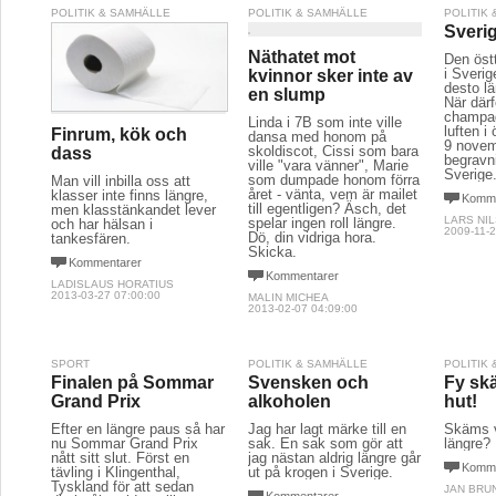
POLITIK & SAMHÄLLE
POLITIK & SAMHÄLLE
POLITIK
Sveri
Näthatet mot
Den öst
i Sverig
kvinnor sker inte av
desto l
en slump
När därf
champag
Linda i 7B som inte ville
luften i
Finrum, kök och
dansa med honom på
9 novem
skoldiscot, Cissi som bara
dass
begravn
ville "vara vänner", Marie
Sverige
som dumpade honom förra
Man vill inbilla oss att
året - vänta, vem är mailet
klasser inte finns längre,
Komme
till egentligen? Äsch, det
men klasstänkandet lever
LARS NI
spelar ingen roll längre.
och har hälsan i
2009-11-2
Dö, din vidriga hora.
tankesfären.
Skicka.
Kommentarer
Kommentarer
LADISLAUS HORATIUS
2013-03-27 07:00:00
MALIN MICHEA
2013-02-07 04:09:00
SPORT
POLITIK & SAMHÄLLE
POLITIK
Finalen på Sommar
Svensken och
Fy sk
Grand Prix
alkoholen
hut!
Efter en längre paus så har
Jag har lagt märke till en
Skäms v
nu Sommar Grand Prix
sak. En sak som gör att
längre?
nått sitt slut. Först en
jag nästan aldrig längre går
Komme
tävling i Klingenthal,
ut på krogen i Sverige.
Tyskland för att sedan
JAN BRU