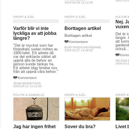
2005-12-0
2009-04-28 13:12:00
KROPP & SJÄL
KROPP & SJÄL
KULTUR 
Nej. J
vuxe
Varför blir vi inte
Borttagen artikel
lyckliga av att jobba
Det är i
Borttagen artikel
längre. 
längre?
att kom
Kommentarer
gardero
"Det är mycket som har
BORTTAGEN ANVÄNDARE
också..
förändrats sedan mitten av
2005-03-27 14:48:00
1900-talet. Ett arbete då
Komme
var det enklaste sättet att
uppnå alla de behov en
HELENA
person kunde tänkas ha.
2004-02-2
Ett arbete idag hindrar oss
från att uppnå våra behov."
Kommentarer
JENNI BERNDTSON
2005-05-10 12:12:00
POLITIK & SAMHÄLLE
KROPP & SJÄL
KROPP &
Jag har ingen frihet
Sover du bra?
Livet b