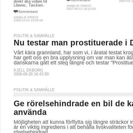
Kommentarer
direkt åka vidare till
2007-01-1
Liberec, Tjeckien.
ANNELIE PRINTZ
2007-06-13 18:10:00
Kommentarer
ANNELIE PRINTZ
2008-10-02 23:06:00
POLITIK & SAMHÄLLE
Nu testar man prostituerade i
Vårt kära grannland, har som vi, i åratal testat kro
har gett oss en bra upplysning om var man kan äta
danskarna gått ett steg längre och testar "Prostitu
KJELL EKBORG
2006-06-28 16:43:00
POLITIK & SAMHÄLLE
Ge rörelsehindrade en bil de 
använda
Möjligheten att kunna förflytta sig längre sträckor i
är en viktig ingrediens i att behålla livskvaliteten 
rörelsehindrad.