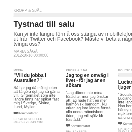
KROPP & SJÄL
Tystnad till salu
Kan vi inte längre förmå oss stänga av mobiltelef
ut från Twitter och Facebook? Måste vi betala någo
tvinga oss?
MARIA SÅGÅ
2012-10-18 08:00:00
MEDIA
KROPP & SJÄL
POLITIK
"Vill du jobba i
Jag tog en omväg i
Australien?"
livet - för jag är en
Lucia
sökare
ljuger
Så har jag då möjligheten
att få göra det jag så gärna
"Jag dömer inte mina
"Social
vill. Giftermålet som inte
föräldrar, men jag önskar
Luciano 
längre finns har spikat fast
att jag hade haft en mer
inte län
mig i Sverige, Skåne,
harmonisk barndom. Nu
Han har 
Lund, Myllan.
orkar jag inte längre förstå
hänsynsl
alla andra människors
Kommentarer
maktens 
öden - jag vill själv bli
så ung 
BIRGITTA STIEFLER
förstådd."
2010-01-28 23:17:00
Komme
Kommentarer
MAURICI
PIA ISAKSSON