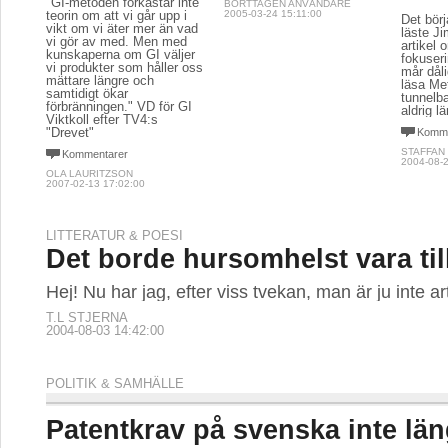
"GI-metoden förkastar inte
BORTTAGEN ANVÄNDARE
teorin om att vi går upp i
2005-03-24 15:11:00
Det bör
vikt om vi äter mer än vad
läste J
vi gör av med. Men med
artikel 
kunskaperna om GI väljer
fokuser
vi produkter som håller oss
mår dåli
mättare längre och
läsa Me
samtidigt ökar
tunnelb
förbränningen." VD för GI
aldrig l
Viktkoll efter TV4:s
"Drevet"
Komme
STAFFAN
Kommentarer
2004-08-2
OLA LAURITZSON
2007-02-13 17:02:00
LITTERATUR & POESI
Det borde hursomhelst vara til
Hej! Nu har jag, efter viss tvekan, man är ju inte ar
T.L STJERNA
2004-08-03 14:42:00
POLITIK & SAMHÄLLE
Patentkrav på svenska inte län