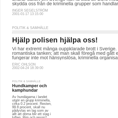
skydda oss från de kriminella grupper som handla
INGER SEGELSTRÖM
2001-01-17 13:15:00
POLITIK & SAMHÄLLE
Hjälp polisen hjälpa oss!
Vi har extremt många ouppklarade brott i Sverige
romantiska tanken; att man skall föregå med gått
fungerar inte mot hänsynslösa, kriminella organisa
ERIC OHLSON
2002-04-24 18:39:00
POLITIK & SAMHÄLLE
Hundkamper och
kamphundar
Av hundägarna i landet
utgör en grupp kriminella,
cirka 0.2 procent. Resten,
99.8 procent, skall nu
pådyvlas en lag som av
allt att döma blir ett slag i
luften. Rim och reson?