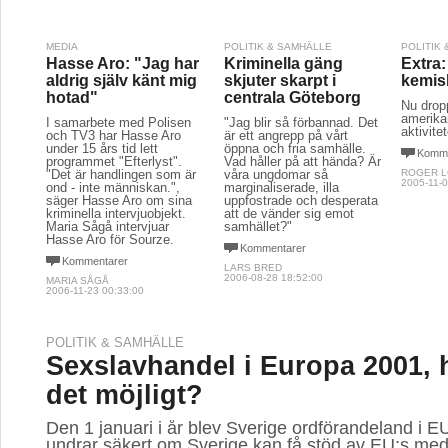
MEDIA
POLITIK & SAMHÄLLE
POLITIK
Hasse Aro: "Jag har
Kriminella gäng
Extra
aldrig själv känt mig
skjuter skarpt i
kemisk
hotad"
centrala Göteborg
Nu drop
amerika
I samarbete med Polisen
"Jag blir så förbannad. Det
aktivitet
och TV3 har Hasse Aro
är ett angrepp på vårt
under 15 års tid lett
öppna och fria samhälle.
Komme
programmet "Efterlyst".
Vad håller på att hända? Är
"Det är handlingen som är
våra ungdomar så
ROGER 
2005-11-0
ond - inte människan.",
marginaliserade, illa
säger Hasse Aro om sina
uppfostrade och desperata
kriminella intervjuobjekt.
att de vänder sig emot
Maria Sågå intervjuar
samhället?"
Hasse Aro för Sourze.
Kommentarer
Kommentarer
LARS BRED
2006-08-28 18:52:00
MARIA SÅGÅ
2006-11-23 00:33:00
POLITIK & SAMHÄLLE
Sexslavhandel i Europa 2001, 
det möjligt?
Den 1 januari i år blev Sverige ordförandeland i 
undrar säkert om Sverige kan få stöd av EU:s med