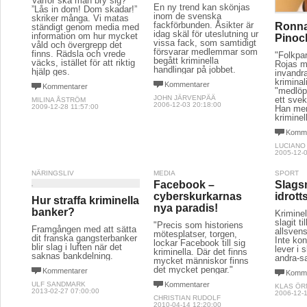
Varför ska man bry sig?
En ny trend kan skönjas
”Lås in dom! Dom skadar!”
inom de svenska
skriker många. Vi matas
fackförbunden. Åsikter är
Ronna
ständigt genom media med
idag skäl för uteslutning ur
information om hur mycket
Pinoc
vissa fack, som samtidigt
våld och övergrepp det
försvarar medlemmar som
finns. Rädsla och vrede
"Folkpar
begått kriminella
väcks, istället för att riktig
Rojas m
handlingar på jobbet.
hjälp ges.
invandra
kriminal
Kommentarer
Kommentarer
"medlöpe
JOHN JÄRVENPÄÄ
ett sve
MILINA ÅSTRÖM
2006-12-03 20:18:00
2009-12-28 11:57:00
Han men
kriminel
Komme
LUCIANO
2005-12-0
NÄRINGSLIV
MEDIA
SPORT
Facebook –
Slagsm
cyberskurkarnas
idrott
Hur straffa kriminella
nya paradis!
banker?
Kriminel
slagit ti
"Precis som historiens
Framgången med att sätta
allsven
mötesplatser, torgen,
dit franska gangsterbanker
Inte kon
lockar Facebook till sig
blir slag i luften när det
lever i s
kriminella. Där det finns
saknas bankdelning.
andra-s
mycket människor finns
det mycket pengar."
Kommentarer
Komme
ULF SANDMARK
Kommentarer
KLAS ÖR
2013-02-27 07:00:00
2006-12-1
CHRISTIAN RUDOLF
2010-04-14 12:20:00