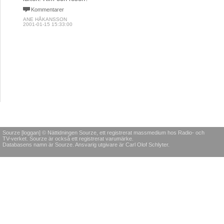
Kommentarer
ANE HÅKANSSON
2001-01-15 15:33:00
Sourze [loggan] © Nättidningen Sourze, ett registrerat massmedium hos Radio- och
TV-verket. Sourze är också ett registrerat varumärke.
Databasens namn är Sourze. Ansvarig utgivare är Carl Olof Schlyter.