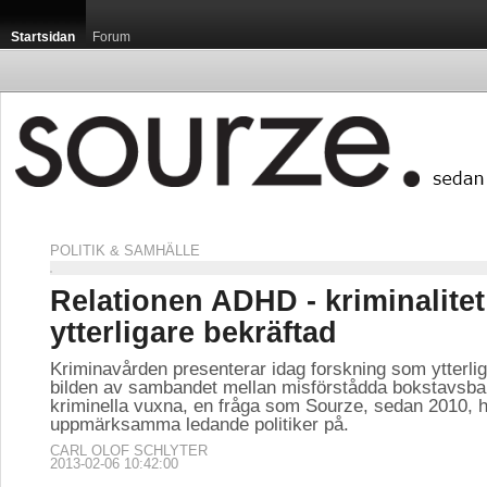
Startsidan
Forum
POLITIK & SAMHÄLLE
Relationen ADHD - kriminalitet
ytterligare bekräftad
Kriminavården presenterar idag forskning som ytterlig
bilden av sambandet mellan misförstådda bokstavsba
kriminella vuxna, en fråga som Sourze, sedan 2010, h
uppmärksamma ledande politiker på.
CARL OLOF SCHLYTER
2013-02-06 10:42:00