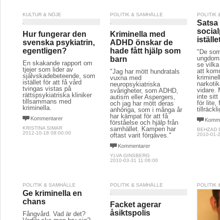
KULTUR & NÖJE
POLITIK & SAMHÄLLE
POLITIK
Satsa 
socia
Hur fungerar den
Kriminella med
iställe
svenska psykiatrin,
ADHD önskar de
egentligen?
hade fått hjälp som
"De som
ungdomar
barn
En skakande rapport om
se vilk
tjejer som lider av
att kom
"Jag har mött hundratals
självskadebeteende, som
kriminel
vuxna med
istället för att få vård
narkoti
neuropsykiatriska
tvingas vistas på
vidare.
svårigheter, som ADHD,
rättspsykiatriska kliniker
inte sit
autism eller Aspergers,
tillsammans med
för lite,
och jag har mött deras
kriminella.
tillräck
anhöriga, som i många år
har kämpat för att få
Kommentarer
Komme
förståelse och hjälp från
KRISTINA SIMAR
samhället. Kampen har
BEHZAD 
2012-10-18 08:00:00
oftast varit förgäves."
2010-01-2
Kommentarer
YLVA GINSBERG
2010-03-31 11:06:00
POLITIK & SAMHÄLLE
POLITIK & SAMHÄLLE
POLITIK
Ge kriminella en
chans
Facket agerar
åsiktspolis
Fångvård. Vad är det?