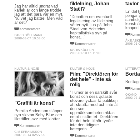
fildelning, Johan
tavlo
Jag har alltid undrat vad
Staël?
kärlek är och länge trodde
En del 
jag att det bara var en myt.
pengar 
"Debatten om eventuell
Nu vet jag bättre. Men vad
samtidi
legalisering av fildelning
är det?
konstnä
sätter nytt ljus på John
knapert
Stael von Holsteins
Kommentarer
kapitalistiska syn på
Komme
DAVID BÖHLMARK
konst..."
2008-03-07 10:58:00
ÅKE ASK
Kommentarer
2008-01-0
MARIA KÜCHEN
2008-01-10 15:11:00
KULTUR & NÖJE
KULTUR & NÖJE
LITTERA
Film: "Direktören för
Bortta
det hele" - inte så
Borttage
rolig
Komme
"Humor är en särskilt svår
OKÄND
konst och dess ädlaste
2003-07-1
utövare lyckas få publiken
"Graffiti är konst"
att skratta med och inte åt
den som
Pernilla Andersson släpper
uppmärksamheten riktas
nya skivan Baby Blue och
emot i skämtet. Direktören
likställer jazz med klotter.
för det hele tillhör tyvärr
inte den tidigare
Kommentarer
kategorin..."
CIM EFRAIMSSON
2007-03-14 02:27:00
Kommentarer