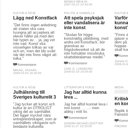
MONIKA WEHLIN
2007-03-12 23:44:00
KULTUR & NÖJE
POLITIK & SAMHÄLLE
KULTUR 
Lägg ned Konstfack
Att spela psyksjuk
Varför 
eller vandalisera är
kunna
"Det finns ingen anledning
inte konst
konst
att staten ska vara
tvungna att acceptera att
"Skolan för högre
"Finns d
elever håller på med den
konstnärlig utbildning, med
pjäser 
här typen av… ja, jag vet
andra ord Konstfack, bör
dem på 
inte vad. Konst ska
granskas av
hoppas a
visserligen tolkas av var
högskoleverket så att de
skall k
och en, men det blir svårt
inte fortsätter missbruka
när det inte finns något att
Komme
skattebetalarnas medel."
tolka."
JOHAN S
Kommentarer
2008-01-0
Kommentarer
CARL E. LUNDBORG
MIKAEL VASARA
2009-02-19 16:04:00
2009-03-04 16:30:00
KULTUR & NÖJE
LITTERATUR & POESI
MEDIA
Julhälsning till
Jag har alltid kunna
Sveriges kulturelit 3
leva ...
Kritis
en ko
"Jag tycker att konst och
Jag har alltid kunnat leva i
kultur är en OTROLIGT
min konst … ...- men
Replik 
viktig del av samhället.
aldrig i mitt liv.
Färnströ
Det ligger mycket nära
Kommentarer
entreprenörskapet, som är
Komme
samhällets viktigaste och
SANDRA MICHAELSDOTTER
bredaste kulturella
2006-11-27 23:53:00
FREDRIK