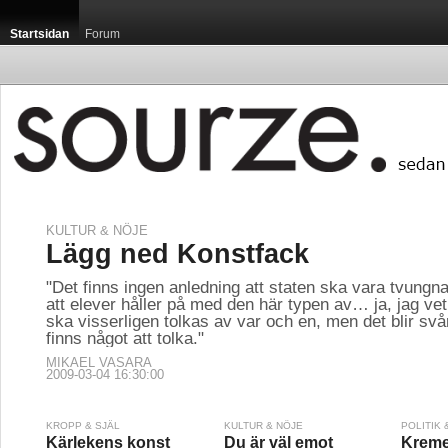
Startsidan
Forum
KULTUR & NÖJE
Lägg ned Konstfack
"Det finns ingen anledning att staten ska vara tvungna
att elever håller på med den här typen av… ja, jag vet
ska visserligen tolkas av var och en, men det blir svår
finns något att tolka."
MIKAEL VASARA
2009-03-04 16:30:00
KROPP & SJÄL
KULTUR & NÖJE
POLITIK
Kärlekens konst
Du är väl emot
Kreme