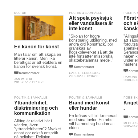
KULTUR
POLITIK & SAMHÄLLE
POLITIK
Att spela psyksjuk
Först 
eller vandalisera är
och sk
inte konst
kansk
"Skolan för högre
"Alings
konstnärlig utbildning, med
att sats
andra ord Konstfack, bör
fotoutst
En kanon för konst
granskas av
spanske
högskoleverket så att de
Seranos
Man talar om att skapa en
inte fortsätter missbruka
naken k
litterär kanon. Men lika
skattebetalarnas medel."
under en
berättigat är att etablera en
hästens
kanon för svensk konst.
Kommentarer
Komme
Kommentarer
CARL E. LUNDBORG
2009-02-19 16:04:00
RAMONA
JAN WIBERG
2008-02-0
2013-07-17 11:14:25
POLITIK & SAMHÄLLE
POLITIK & SAMHÄLLE
POESIS
Yttrandefrihet,
Bränd med konst
Krige
diskriminering och
eller hundar
*
kommunikation
En krösus vill bli kremerad
Komme
med sina tavlor. En artist
Allting är relativt här i
vill ha med sig hundarna i
MEDEA S
världen, även
2005-04-0
elden.
”yttrandefriheten”? Mycket
annat gör också anspråk
Kommentarer
på helighet: Religion,