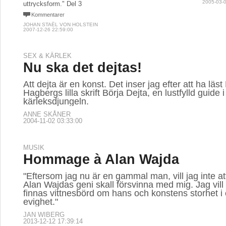
2005-03-0
uttrycksform." Del 3
Kommentarer
JOHAN STAËL VON HOLSTEIN
2007-12-26 22:59:00
SEX & KÄRLEK
Nu ska det dejtas!
Att dejta är en konst. Det inser jag efter att ha läst
Hagbergs lilla skrift Börja Dejta, en lustfylld guide i
kärleksdjungeln.
ANNE SKÅNER
2004-11-02 03:33:00
MUSIK
Hommage à Alan Wajda
"Eftersom jag nu är en gammal man, vill jag inte a
Alan Wajdas geni skall försvinna med mig. Jag vill a
finnas vittnesbörd om hans och konstens storhet i
evighet."
JAN WIBERG
2013-12-12 17:39:14