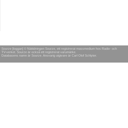
Sourze [loggan] © Nättidningen Sourze, ett registrerat massmedium hos Radio- och
TV-verket. Sourze är också ett registrerat varumärke.
Databasens namn är Sourze. Ansvarig utgivare är Carl Olof Schlyter.