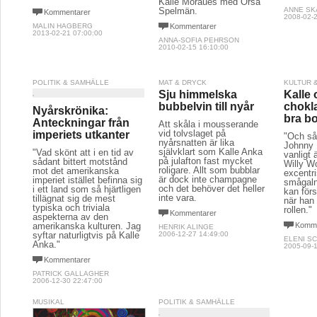
Kalle Moraues med Orsa
Spelmän.
ANNE SK
Kommentarer
2008-02-2
MALIN HAGBERG
Kommentarer
2013-02-21 07:00:00
ANNA-SOFIA PEHRSON
2010-02-15 16:10:00
POLITIK & SAMHÄLLE
MAT & DRYCK
KULTUR 
Sju himmelska
Kalle
bubbelvin till nyår
chokla
Nyårskrönika:
bra bo
Anteckningar från
Att skåla i mousserande
vid tolvslaget på
imperiets utkanter
"Och så 
nyårsnatten är lika
Johnny
självklart som Kalle Anka
"Vad skönt att i en tid av
vanligt 
på julafton fast mycket
sådant bittert motstånd
Willy W
roligare. Allt som bubblar
mot det amerikanska
excentri
är dock inte champagne
imperiet istället befinna sig
smågaln
och det behöver det heller
i ett land som så hjärtligen
kan förs
inte vara.
tillägnat sig de mest
när han
typiska och triviala
rollen."
Kommentarer
aspekterna av den
amerikanska kulturen. Jag
Komme
HENRIK ALINGE
syftar naturligtvis på Kalle
2006-12-27 14:49:00
ELENI S
Anka."
2005-09-1
Kommentarer
PATRICK GALLAGHER
2006-12-30 22:47:00
MUSIKAL
POLITIK & SAMHÄLLE