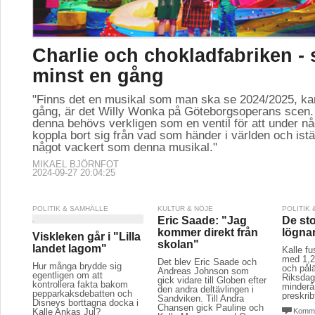
Charlie och chokladfabriken - 
minst en gång
"Finns det en musikal som man ska se 2024/2025, k
gång, är det Willy Wonka på Göteborgsoperans scen
denna behövs verkligen som en ventil för att under n
koppla bort sig från vad som händer i världen och istäl
något vackert som denna musikal."
MIKAEL BJÖRNFOT
2024-09-27 20:04:25
POLITIK & SAMHÄLLE
KULTUR & NÖJE
POLITIK
Eric Saade: "Jag
De sto
kommer direkt från
lögna
Viskleken går i "Lilla
skolan"
landet lagom"
Kalle f
med 1,25
Det blev Eric Saade och
Hur många brydde sig
och pål
Andreas Johnson som
egentligen om att
Riksdag
gick vidare till Globen efter
kontrollera fakta bakom
minderå
den andra deltävlingen i
pepparkaksdebatten och
preskrib
Sandviken. Till Andra
Disneys borttagna docka i
Chansen gick Pauline och
Kalle Ankas Jul?
Komme