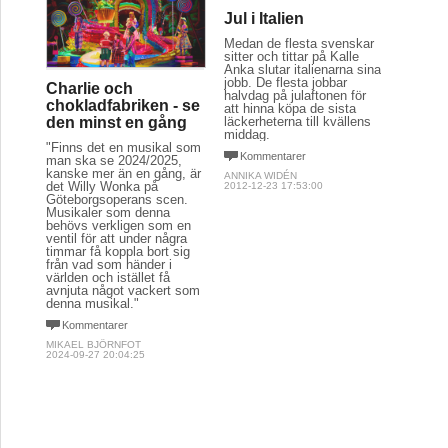
Jul i Italien
Medan de flesta svenskar
sitter och tittar på Kalle
Anka slutar italienarna sina
jobb. De flesta jobbar
Charlie och
halvdag på julaftonen för
chokladfabriken - se
att hinna köpa de sista
den minst en gång
läckerheterna till kvällens
middag.
"Finns det en musikal som
Kommentarer
man ska se 2024/2025,
kanske mer än en gång, är
ANNIKA WIDÉN
det Willy Wonka på
2012-12-23 17:53:00
Göteborgsoperans scen.
Musikaler som denna
behövs verkligen som en
ventil för att under några
timmar få koppla bort sig
från vad som händer i
världen och istället få
avnjuta något vackert som
denna musikal."
Kommentarer
MIKAEL BJÖRNFOT
2024-09-27 20:04:25