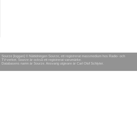
Sourze [loggan] © Nättidningen Sourze, ett registrerat massmedium hos Radio- och
TV-verket. Sourze är också ett registrerat varumärke.
Databasens namn är Sourze. Ansvarig utgivare är Carl Olof Schlyter.