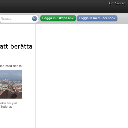
Om Sourze
Logga in / skapa anv.
Logga in med Facebook
den med det stora hjärtat
olen har just
 ljudet av