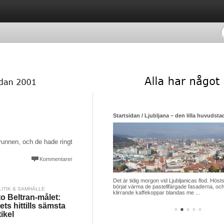
Startsidan / Ljubljana – den lilla huvudsta
unnen, och de hade ringt
Kommentarer
Det är tidig morgon vid Ljubljanicas flod. Hösts
börjat värma de pastellfärgade fasaderna, och
LITIK & SAMHÄLLE
klirrande kaffekoppar blandas me ...
to Beltran-målet:
ets hittills sämsta
●
●
●
●
●
tikel