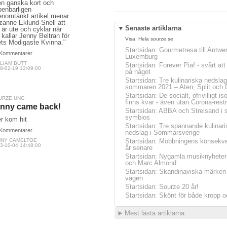
en ganska kort och
penbarligen
enomtänkt artikel menar
zanne Eklund-Snell att
▼
Senaste artiklarna
 är ute och cyklar när
 kallar Jenny Beltran för
Visa:
Hela sourze.se
ets Modigaste Kvinna."
Startsidan
:
Gourmetresa till Antwe
Kommentarer
Luxemburg
LIAM BUTT
Startsidan
:
Forever Piaf - svårt at
8-02-19 13:09:00
på något
Startsidan
:
Tre kulinariska nedslag
sommaren 2021 – Aten, Split och 
Startsidan
:
De socialt, ofrivilligt is
URZE UNG
finns kvar - även utan Corona-restr
nny came back!
Startsidan
:
ABBA och Streisand i 
symbios
er kom hit
Startsidan
:
Tre spännande kulinari
Kommentarer
nedslag i Sommarsverige
NNY CAMELTOE
Startsidan
:
Mobbningens konsekve
3-10-04 14:48:00
år senare
Startsidan
:
Nygamla musiknyheter
och Marc Almond
Startsidan
:
Skandinaviska märken 
vägen
Startsidan
:
Sourze 20 år!
Startsidan
:
Skönt för både kropp o
►
Mest lästa artiklarna