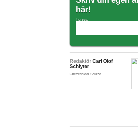
Skriv din egen ar
här!
Ingress:
Redaktör
Carl Olof
Schlyter
Chefredaktör Sourze