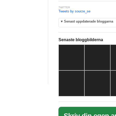
TWITTER
Tweets by sourze_se
▼
Senast uppdaterade bloggarna
Senaste bloggbilderna