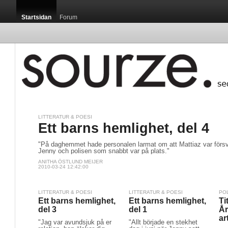
Startsidan
Forum
LITTERATUR & POESI
Ett barns hemlighet, del 4
"På daghemmet hade personalen larmat om att Mattiaz var försv
Jenny och polisen som snabbt var på plats."
ANITHA ÖSTLUND MEIJER
2010-03-24 12:42:00
LITTERATUR & POESI
LITTERATUR & POESI
PO
Ett barns hemlighet,
Ett barns hemlighet,
Ti
del 3
del 1
År
ar
"Jag var avundsjuk på er
"Allt började en stekhet