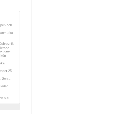
rpen och
t anmärka
Dubrovnik
olerade
iktioner
skön
ska
nser 25
: Sonia
leder
ch själ