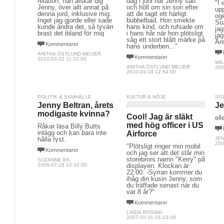
relation, han älskar dig
dag i juni när Jenny satt
"I 
Jenny, över allt annat på
och höll om sin son efter
up
denna jord, inklusive mig.
att de tagit ett härligt
og
Inget jag gjorde eller sade
bubbelbad. Hon smekte
Su
kunde ändra det, så tyvärr
hans kind, och rufsade om
jag
brast det ibland för mig
i hans hår när hon plötsligt
jag
såg ett stort blått märke på
År
Kommentarer
hans underben..."
ANITHA ÖSTLUND MEIJER
Kommentarer
2010-03-22 11:22:00
WIL
ANITHA ÖSTLUND MEIJER
200
2010-03-19 12:54:00
POLITIK & SAMHÄLLE
KULTUR & NÖJE
SO
Jenny Beltran, årets
Je
modigaste kvinna?
Cool! Jag är släkt
ell
med hög officer i US
Råkar läsa Billy Butts
inlägg och kan bara inte
Airforce
hålla tyst.
JE
200
"Plötsligt ringer min mobil
Kommentarer
och jag ser att det står min
storebrors namn "Kerry" på
SUZANNE EK
2008-02-18 10:32:00
displayen. Klockan är
22.00: -Syrran kommer du
ihåg din kusin Jenny, som
du träffade senast när du
var 8 år?"
Kommentarer
LINDA ROSING
2007-10-31 01:23:00