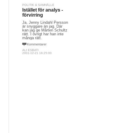
POLITIK & SAMHÄLLE
Istället för analys -
förvirring
Ja, Jenny Lindahl Persson
är snyggare än jag. Där
kan jag ge Mårten Schultz
rätt. I övrigt har han inte
många rätt.
Kommentarer
ALI ESBATI
2001-12-21 16:25:00