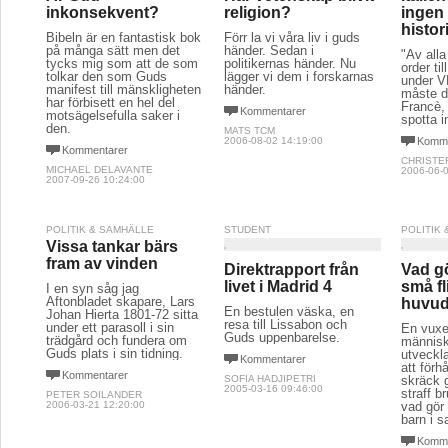
inkonsekvent?
religion?
ingen 
histor
Bibeln är en fantastisk bok
Förr la vi våra liv i guds
på många sätt men det
händer. Sedan i
"Av alla
tycks mig som att de som
politikernas händer. Nu
order ti
tolkar den som Guds
lägger vi dem i forskarnas
under 
manifest till mänskligheten
händer.
måste d
har förbisett en hel del
Francè, 
Kommentarer
motsägelsefulla saker i
spotta i
den.
MATS TCM
2006-08-02 14:19:00
Komme
Kommentarer
CHRISTE
MICHAEL DELAVANTE
2006-06-0
2007-09-26 10:24:00
POLITIK & SAMHÄLLE
STUDENT
POLITIK
Vissa tankar bärs
fram av vinden
Direktrapport från
Vad gö
livet i Madrid 4
små f
I en syn såg jag
Aftonbladet skapare, Lars
huvu
En bestulen väska, en
Johan Hierta 1801-72 sitta
resa till Lissabon och
under ett parasoll i sin
En vuxe
Guds uppenbarelse.
trädgård och fundera om
människ
Guds plats i sin tidning.
utveckla
Kommentarer
att förhå
Kommentarer
SOFIA HADJIPETRI
skräck 
2005-03-16 09:46:00
straff 
PETER SOILANDER
2006-03-21 12:20:00
vad gör
barn i 
Komme