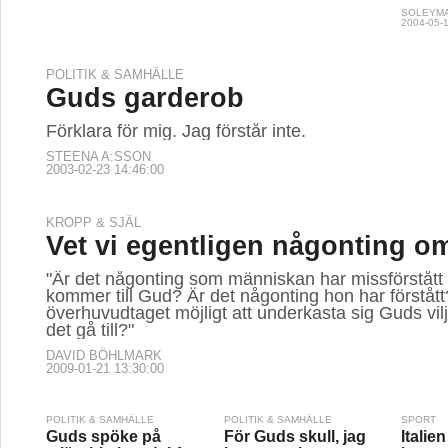
SOLEYMA
2004-05-1
POLITIK & SAMHÄLLE
Guds garderob
Förklara för mig. Jag förstår inte.
STEENA A:SSON
2003-02-23 14:46:00
KROPP & SJÄL
Vet vi egentligen någonting 
"Är det någonting som människan har missförstått 
kommer till Gud? Är det någonting hon har förstått
överhuvudtaget möjligt att underkasta sig Guds vil
det gå till?"
DAVID BÖHLMARK
2009-01-21 13:30:00
POLITIK & SAMHÄLLE
POLITIK & SAMHÄLLE
SPORT
Guds spöke på
För Guds skull, jag
Italie