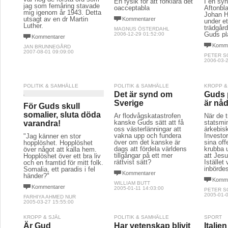
En fysik för att förklara det
I en syn
jag som femåring stavade
oacceptabla
Aftonbl
mig igenom år 1943. Detta
Johan Hi
utsagt av en dr Martin
Kommentarer
under et
Luther.
trädgår
MAGNUS ÖSTERDAHL
Guds pla
2006-12-29 01:52:00
Kommentarer
Komme
JAN BRUNNEGÅRD
2007-08-01 09:09:00
PETER S
2006-03-2
POLITIK & SAMHÄLLE
POLITIK & SAMHÄLLE
KROPP &
Det är synd om
Guds p
Sverige
är nå
För Guds skull
somalier, sluta döda
Är flodvågskatastrofen
När de 
kanske Guds sätt att få
statsmin
varandra!
oss västerlänningar att
ärkebis
vakna upp och fundera
Investo
"Jag känner en stor
över om det kanske är
sina of
hopplöshet. Hopplöshet
dags att fördela världens
krubba 
över något att kalla hem.
tillgångar på ett mer
att Jesu
Hopplöshet över ett bra liv
rättvist sätt?
Istället
och en framtid för mitt folk.
inbörde
Somalia, ett paradis i fel
Kommentarer
händer?"
Komme
WILLIAM BUTT
Kommentarer
2005-01-11 14:03:00
PETER S
2005-01-0
FARHIYA AHMED NUR
2005-03-27 15:55:00
KROPP & SJÄL
POLITIK & SAMHÄLLE
SPORT
Är Gud
Har vetenskap blivit
Italie