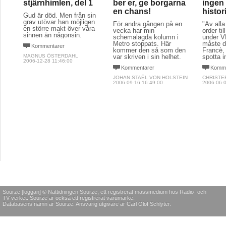
stjärnhimlen, del 1
ber er, ge borgarna
ingen 
en chans!
histor
Gud är död. Men från sin
grav utövar han möjligen
För andra gången på en
"Av alla
en större makt över våra
vecka har min
order ti
sinnen än någonsin.
schemalagda kolumn i
under 
Metro stoppats. Här
måste d
Kommentarer
kommer den så som den
Francè, 
MAGNUS ÖSTERDAHL
var skriven i sin helhet.
spotta i
2006-12-28 11:46:00
Kommentarer
Komme
JOHAN STAËL VON HOLSTEIN
CHRISTE
2006-09-16 16:49:00
2006-06-0
Sourze [loggan] © Nättidningen Sourze, ett registrerat massmedium hos Radio- och
TV-verket. Sourze är också ett registrerat varumärke.
Databasens namn är Sourze. Ansvarig utgivare är Carl Olof Schlyter.