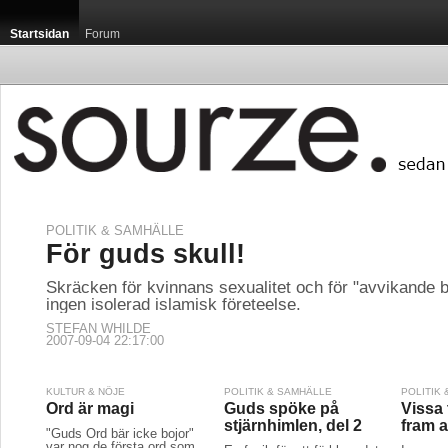
Startsidan
Forum
POLITIK & SAMHÄLLE
För guds skull!
Skräcken för kvinnans sexualitet och för "avvikande 
ingen isolerad islamisk företeelse.
STEFAN WHILDE
2007-09-04 22:17:00
KULTUR & NÖJE
POLITIK & SAMHÄLLE
POLITIK
Ord är magi
Guds spöke på
Vissa 
stjärnhimlen, del 2
fram 
"Guds Ord bär icke bojor"
var nog de första ord som