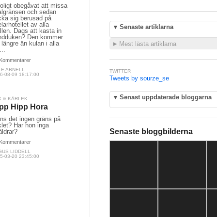
oligt obegåvat att missa
algränsen och sedan
cka sig berusad på
larhotellet av alla
▼
Senaste artiklarna
llen. Dags att kasta in
ndduken? Den kommer
 längre än kulan i alla
►
Mest lästa artiklarna
...
Kommentarer
LE ARNELL
TWITTER
6-08-09 18:17:00
Tweets by sourze_se
▼
Senast uppdaterade bloggarna
X & KÄRLEK
pp Hipp Hora
ns det ingen gräns på
let? Har hon inga
Senaste bloggbilderna
äldrar?
Kommentarer
GUS LIDDELL
5-03-20 23:45:00