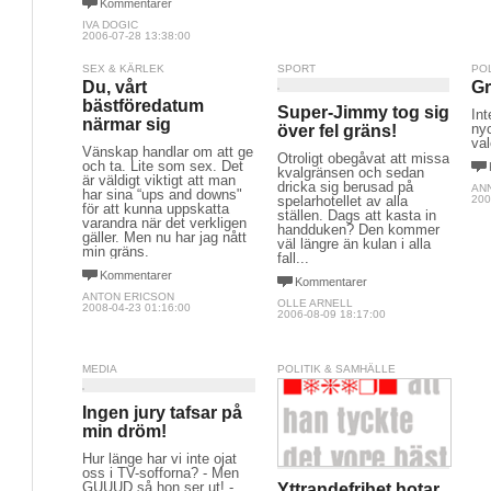
Kommentarer
IVA DOGIC
2006-07-28 13:38:00
SEX & KÄRLEK
SPORT
PO
Du, vårt
Gr
bästföredatum
Super-Jimmy tog sig
Int
närmar sig
nyc
över fel gräns!
val
Vänskap handlar om att ge
Otroligt obegåvat att missa
och ta. Lite som sex. Det
kvalgränsen och sedan
är väldigt viktigt att man
dricka sig berusad på
AN
har sina “ups and downs"
spelarhotellet av alla
200
för att kunna uppskatta
ställen. Dags att kasta in
varandra när det verkligen
handduken? Den kommer
gäller. Men nu har jag nått
väl längre än kulan i alla
min gräns.
fall...
Kommentarer
Kommentarer
ANTON ERICSON
OLLE ARNELL
2008-04-23 01:16:00
2006-08-09 18:17:00
MEDIA
POLITIK & SAMHÄLLE
Ingen jury tafsar på
min dröm!
Hur länge har vi inte ojat
oss i TV-sofforna? - Men
GUUUD så hon ser ut! -
Yttrandefrihet hotar