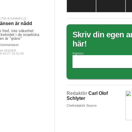
LITIK & SAMHÄLLE
änsen är nådd
e fred, inte säkerhet:
Skriv din egen ar
kelordet i de israeliska
en är "gräns"
här!
Kommentarer
NA VEEDER
Ingress:
6-03-27 10:51:00
Redaktör
Carl Olof
Schlyter
Chefredaktör Sourze