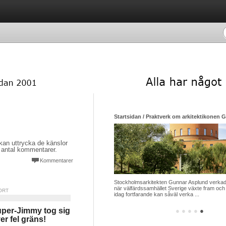
Startsidan / Praktverk om arkitektikonen 
kan uttrycka de känslor
å antal kommentarer.
Kommentarer
Stockholmsarkitekten Gunnar Asplund verkade
när välfärdssamhället Sverige växte fram och 
ORT
idag fortfarande kan såväl verka ...
per-Jimmy tog sig
●
●
●
●
●
er fel gräns!