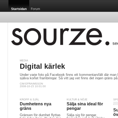
Startsidan
Forum
MEDIA
Digital kärlek
Under varje foto på Facebook finns ett kommentarsfält där man 
själva kortet frambringar. Så vitt jag vet finns det ingen gräns p
CIM EFRAIMSSON
2008-10-15 10:01:00
KROPP & SJÄL
KULTUR & NÖJE
SP
Dumhetens nya
Sälja sina ideal för
gräns
pengar
Su
öv
Gränsen för dumhet flyttas
Sälja sig för pengar,