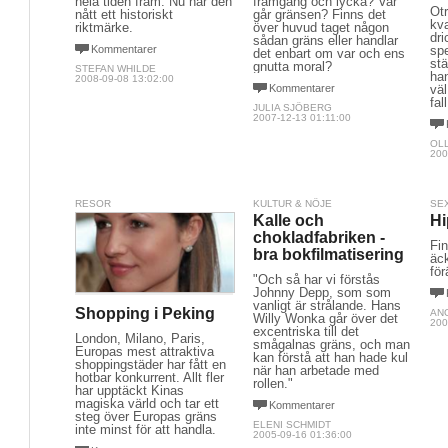
hela tiden fram. Nu har den
framgång och lycka? Var
Otr
nått ett historiskt
går gränsen? Finns det
kv
riktmärke.
över huvud taget någon
dri
sådan gräns eller handlar
Kommentarer
spe
det enbart om var och ens
stä
gnutta moral?
STEFAN WHILDE
ha
2008-09-08 13:02:00
Kommentarer
väl
fall
JULIA SJÖBERG
2007-12-13 01:11:00
OL
200
RESOR
KULTUR & NÖJE
SE
Kalle och
Hi
chokladfabriken -
Fin
bra bokfilmatisering
äck
för
"Och så har vi förstås
Johnny Depp, som som
vanligt är strålande. Hans
Shopping i Peking
AN
Willy Wonka går över det
200
excentriska till det
London, Milano, Paris,
smågalnas gräns, och man
Europas mest attraktiva
kan förstå att han hade kul
shoppingstäder har fått en
när han arbetade med
hotbar konkurrent. Allt fler
rollen."
har upptäckt Kinas
magiska värld och tar ett
Kommentarer
steg över Europas gräns
ELENI SCHMIDT
inte minst för att handla.
2005-09-16 01:36:00