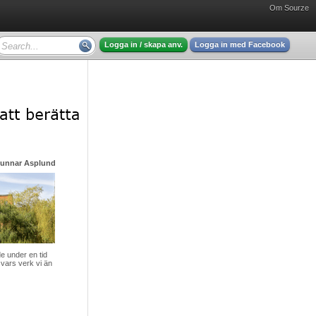
Om Sourze
Logga in / skapa anv.
Logga in med Facebook
Gunnar Asplund - mycket intressant läsning
 under en tid
vars verk vi än